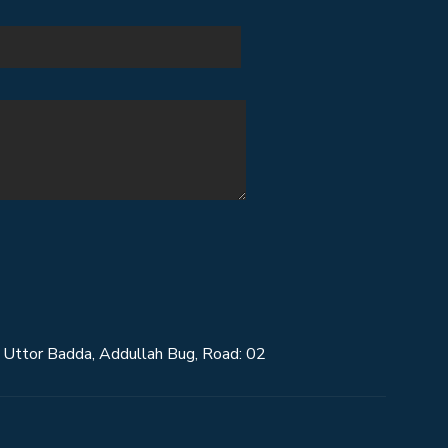
Uttor Badda, Addullah Bug, Road: 02