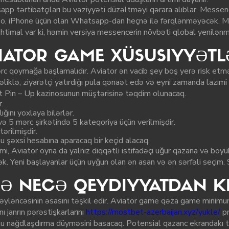
 tərtibatçıları bu vəziyyəti düzəltməyi qərara alıblar. Messenc
 isə o, iPhone üçün olan Whatsapp-dan heçnə ilə fərqlənməyəcək. 
timal var ki, həmin versiya messencerin növbəti qlobal yenilənməs
IATOR GAME XÜSUSIYYƏTL
ərc qoymağa başlamalıdır. Aviator ən vacib şey boş yerə risk etm
klə, ziyarətçi yatırdığı pula qənaət edə və eyni zamanda lazımi b
mat Pin – Up kazinosunun müştərisinə təqdim olunacaq.
r.
ğını yoxlaya bilərlər.
 5 mərc şirkətində 5 kateqoriya üçün verilmişdir.
ərilmişdir.
u şəxsi hesabına aparacaq bir keçid alacaq.
, Aviator oyna da yalnız diqqətli istifadəçi uğur qazana və böyük 
ək. Yeni başlayanlar üçün uyğun olan ən asan və ən sərfəli seçim.
NDƏ NECƏ QEYDIYYATDAN 
 əyləncəsinin əsasını təşkil edir. Aviator game qəza game minim
 janrın pərəstişkarlarını
https://mostbet-azerbaijan.xyz/yukle/
pr
lu nağdlaşdırma düyməsini basacaq. Potensial qazanc ekrandakı tə