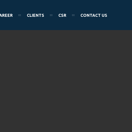
AREER
CLIENTS
CSR
CONTACT US
ININ PLEY-OFF