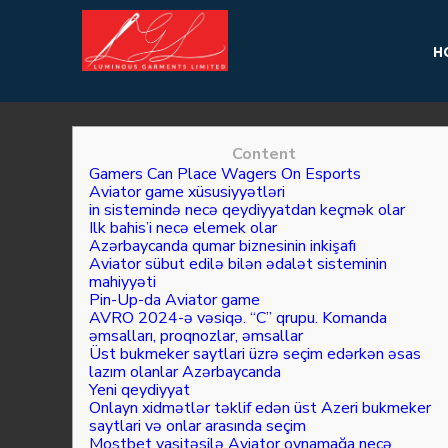
Home
.
Yarışda kim qalacaq: Avropa Liqasının pley-off oyunları
H
YARIŞDA KIM 
Content
Gamers Can Place Wagers On Esports
Aviator game xüsusiyyətləri
in sistemində necə qeydiyyatdan keçmək olar
Ilk bahis’i necə elemek olar
Azərbaycanda qumar biznesinin inkişafı
Aviator sübut edilə bilən ədalət sisteminin
mahiyyəti
Pin-Up-da Aviator game
AVRO 2024-ə vəsiqə. “C” qrupu. Komanda
əmsalları, proqnozlar, əmsallar
Üst bukmeker saytlari üzrə seçim edərkən əsas
lazım olanlar Azərbaycanda
Yeni qeydiyyat
Onlayn xidmətlər təklif edən üst Azeri bukmeker
saytlari və onlar arasında seçim
Mostbet vasitəsilə Aviator oynamağa necə