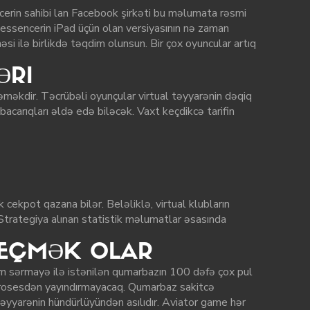
erin sahibi lan Facebook şirkəti bu məlumata rəsmi
Messencerin iPad üçün olan versiyasının nə zaman
i ilə birlikdə təqdim olunsun. Bir çox oyuncular artıq
ƏRI
əməkdir. Təcrübəli oyunçular virtual təyyarənin dəqiq
acarıqları əldə edə biləcək. Vaxt keçdikcə tarifin
cekpot qazana bilər. Beləliklə, virtual klubların
 Strategiya alınan statistik məlumatlar əsasında
KEÇMƏK OLAR
um sərmayə ilə istənilən qumarbazın 100 dəfə çox pul
osesdən yayındırmayacaq. Qumarbaz sakitcə
yyarənin hündürlüyündən asılıdır. Aviator game hər