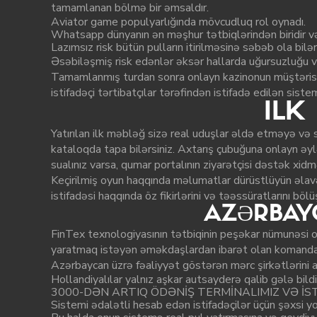
tamamlanan bölmə bir əmsaldır.
Aviator game populyarlığında mövcudluq rol oynadı.
Whatsapp dünyanın ən məşhur tətbiqlərindən biridir və
Lazımsız risk bütün pulların itirilməsinə səbəb ola bilər
Əsəbiləşmiş risk edənlər əksər hallarda uğursuzluğu vic
Tamamlanmış turdan sonra onlayn kazinonun müştərisi s
istifadəçi tərtibatçılar tərəfindən istifadə edilən siste
ILK
Yatırılan ilk məbləğ sizə real uduşlar əldə etməyə v
kataloqda tapa bilərsiniz. Axtarış çubuğuna onlayn əyl
sualınız varsa, qumar portalının ziyarətçisi dəstək xid
Keçirilmiş oyun haqqında məlumatlar dürüstlüyün əla
istifadəsi haqqında öz fikirlərini və təəssüratlarını 
AZƏRBAY
FinTex texnologiyasının tətbiqinin peşəkar nümunəsi o
yaratmaq istəyən əməkdaşlardan ibarət olan komandamız
Azərbaycan üzrə fəaliyyət göstərən mərc şirkətlərini aş
Hollandiyalılar yalnız aşkar autsayderə qalib gələ bildilə
3000-DƏN ARTIQ ÖDƏNİŞ TERMİNALIMIZ VƏ İST
Sistemi ədalətli hesab edən istifadəçilər üçün şəxsi y