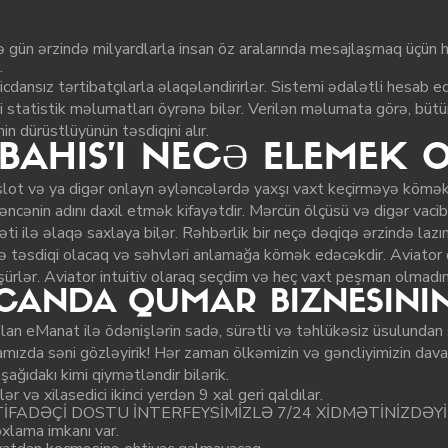
 gün ərzində milyardlarla insan öz aralarında mesajlaşmaq üçün h
.
dansız tərtibatçılarla əlaqələndirirlər. Sistemi ədalətli hesab ed
tatistik məlumatları öyrənə bilər. Verilən məlumata görə, bütün
min dürüstlüyünün təsdiqini alır.
 BAHIS’I NECƏ ELEMEK 
ə slot və ya digər onlayn əyləncələrdə yaxşı vaxt keçirməyə köm
əncənin adını daxil etmək kifayətdir. Mərcün ölçüsü və digər vacib
məti ilə əlaqə saxlaya bilər. Rəhbərlik bir neçə dəqiqə ərzində la
və təsdiqi olacaq və səhvləri anlamağa kömək edəcəkdir. Aviato
bölüşürlər. Aviator intuitiv olaraq seçdim və heç vaxt peşman olma
CANDA QUMAR BIZNESININ 
lan eManat ilə ödənişlərin sadə, sürətli və təhlükəsiz üsulundan
da səni gözləyirik! Hər zaman ölkəmizin və gəncliyimizin davamlı
ağıdakı kimi qiymətləndir bilərik.
r və xilasedici ikinci yerdən 9 xal geri qaldılar.
İFADƏÇİ DOSTU İNTERFEYSİMİZLƏ 7/24 XİDMƏTİNİZDƏYİ
oxlama imkanı var.