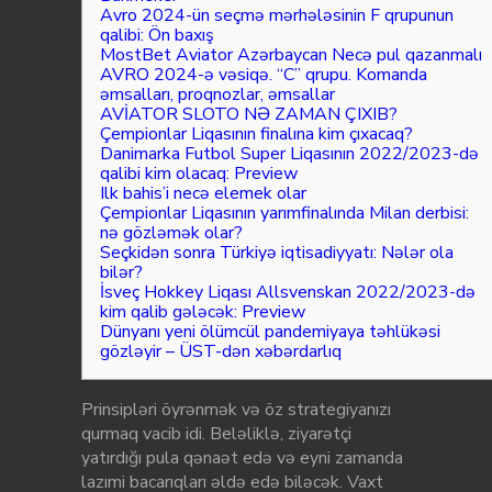
Avro 2024-ün seçmə mərhələsinin F qrupunun
qalibi: Ön baxış
MostBet Aviator Azərbaycan Necə pul qazanmalı
AVRO 2024-ə vəsiqə. “C” qrupu. Komanda
əmsalları, proqnozlar, əmsallar
AVİATOR SLOTO NƏ ZAMAN ÇIXIB?
Çempionlar Liqasının finalına kim çıxacaq?
Danimarka Futbol Super Liqasının 2022/2023-də
qalibi kim olacaq: Preview
Ilk bahis’i necə elemek olar
Çempionlar Liqasının yarımfinalında Milan derbisi:
nə gözləmək olar?
Seçkidən sonra Türkiyə iqtisadiyyatı: Nələr ola
bilər?
İsveç Hokkey Liqası Allsvenskan 2022/2023-də
kim qalib gələcək: Preview
Dünyanı yeni ölümcül pandemiyaya təhlükəsi
gözləyir – ÜST-dən xəbərdarlıq
Prinsipləri öyrənmək və öz strategiyanızı
qurmaq vacib idi. Beləliklə, ziyarətçi
yatırdığı pula qənaət edə və eyni zamanda
lazımi bacarıqları əldə edə biləcək. Vaxt