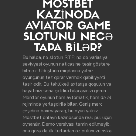
MOSTBET
KAZİNODA
AVIATOR GAME
SLOTUNU NECƏ
TAPA BİLƏR?
Bu halda, nə slotun RTP, nə də variasiya
səviyyəsi oyunun nəticəsinə təsir göstərə
bilməz. Uduşların miqdarına yalnız
oyunçunun tez qərar vermək qabiliyyəti
təsir edir. Bu təhlükəli axtarışa qoşulun və
həyatınızı sona çatdıra biləcəyinizi görün.
Mərclər oyunun həm avtomatik, həm də əl
rejimində yerləşdirilə bilər. Geniş mərc
çeşidinə baxmayaraq, bu oyun yalnız
Mostbet onlayn kazinosunda real pul üçün
oynanılır. Demo versiyası təmin edilməyib,
ona görə də ilk turlardan öz pulunuzu riskə