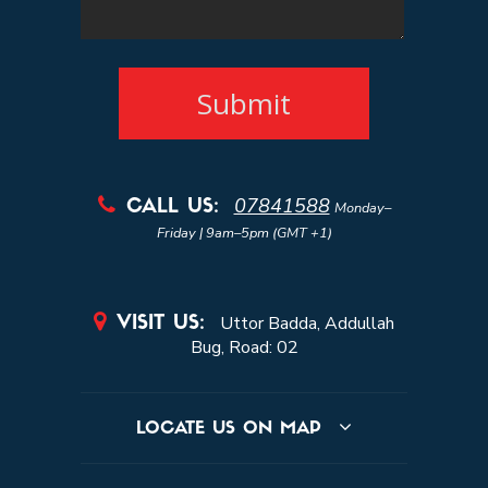
07841588

CALL US:
Monday–
Friday | 9am–5pm (GMT +1)

Uttor Badda, Addullah
VISIT US:
Bug, Road: 02
LOCATE US ON MAP