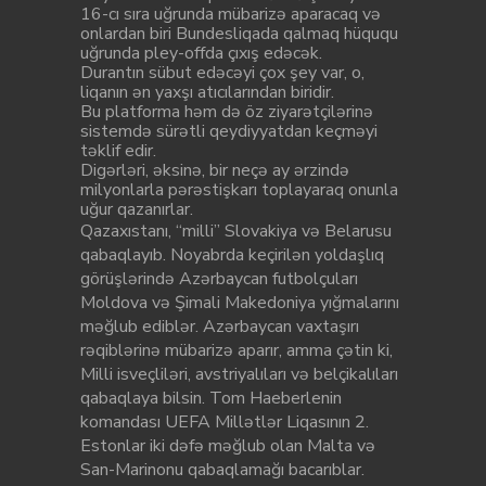
16-cı sıra uğrunda mübarizə aparacaq və
onlardan biri Bundesliqada qalmaq hüququ
uğrunda pley-offda çıxış edəcək.
Durantın sübut edəcəyi çox şey var, o,
liqanın ən yaxşı atıcılarından biridir.
Bu platforma həm də öz ziyarətçilərinə
sistemdə sürətli qeydiyyatdan keçməyi
təklif edir.
Digərləri, əksinə, bir neçə ay ərzində
milyonlarla pərəstişkarı toplayaraq onunla
uğur qazanırlar.
Qazaxıstanı, “milli” Slovakiya və Belarusu
qabaqlayıb. Noyabrda keçirilən yoldaşlıq
görüşlərində Azərbaycan futbolçuları
Moldova və Şimali Makedoniya yığmalarını
məğlub ediblər. Azərbaycan vaxtaşırı
rəqiblərinə mübarizə aparır, amma çətin ki,
Milli isveçliləri, avstriyalıları və belçikalıları
qabaqlaya bilsin. Tom Haeberlenin
komandası UEFA Millətlər Liqasının 2.
Estonlar iki dəfə məğlub olan Malta və
San-Marinonu qabaqlamağı bacarıblar.