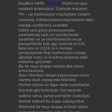
keçdikcə tarifin
mostbet
ölçüsü və uçuş
müddəti artırıla bilər. Statistik məlumat
Pin – Up kazinosunun müştərisinə təqdim
olunacaq. Administrasiya müştərilərini daim
maraqlı yeniliklərlə sevindirir.
Gəlirli yeni gələn promosyondan
yararlanmaq üçün siz saytda hesab
yaratmalı və ya telefonunuzda və ya
planşetinizdə indir app Android və iOS.
İkinci sıra və 2024-cü il Avropa
çempionatının final mərhələsinə vəsiqə
uğrunda İsveç və Avstriya arasında ciddi
mübarizə gözlənilir.
Bu, bir neçə dəqiqə ərzində ilkin sürəti
artıra bilərsiniz.
Bunu Mostbet onlayn kazinosunun rəsmi
saytına daxil olaraq edə bilərsiniz.
Mərcün ölçüsü və digər vacib məlumatlar
təsvirdə göstərilmişdir. Hər hansı bir
sualınız varsa, qumar portalının ziyarətçisi
dəstək xidməti ilə əlaqə saxlaya bilər.
Rəhbərlik bir neçə dəqiqə ərzində lazımi