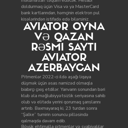
məlumatları təqdim edəcək. Hesabı
doldurmaq üçün Visa və ya MasterCard
bank kartlarından, həmçinin elektron pul
kisələrindən istifadə edə bilərsiniz.
AVIATOR OYNA
VƏ QAZAN
RƏSMI SAYTI
AVIATOR
AZERBAYCAN
Pitmenlər 2022-ci ildə aşağı liqaya
düşmək üçün əsas namizəd olmaqla
biabırçı çıxış etdilər. Yanvarın sonundan bəri
klub əla məğlubiyyətsizlik seriyasına sahib
olub və elitada yerini qorumaq şanslarını
artırıb. Baxmayaraq ki, 23 turdan sonra
“Şalke” turnirin sonuncu pilləsində
qalmaqda davam edib.
Böyük ehtimalla pitmenlər və şvabiyalılar