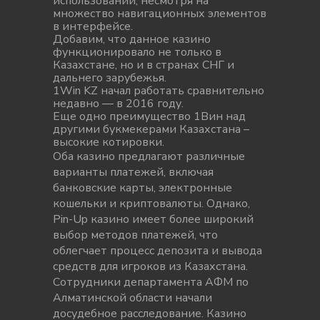
использовании, несмотря на
множество навигационных элементов
в интерфейсе.
Добавим, что данное казино
функционировало не только в
Казахстане, но и в странах СНГ и
дальнего зарубежья.
1Win KZ начал работать сравнительно
недавно — в 2016 году.
Еще одно преимущество 1Вин над
другими букмекерами Казахстана –
высокие котировки.
Оба казино предлагают различные
варианты платежей, включая
банковские карты, электронные
кошельки и криптовалюты. Однако,
Pin-Up казино имеет более широкий
выбор методов платежей, что
облегчает процесс депозита и вывода
средств для игроков из Казахстана.
Сотрудники департамента АФМ по
Алматинской области начали
досудебное расследование. Казино