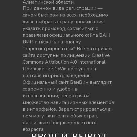
Алматинской области.
При данном виде регистрации —
самом быстром из всех, необходимо
лишь выбрать страну проживания,
указать промокод, согласиться с
правилами официального сайта ВАН
ВИН и нажать на кнопку
“Зарегистрироваться”. Все материалы
сайта доступны по лицензии Creative
Commons Attribution 4.0 International.
Приложение 1Win доступно на
портале игорного заведения.
Официальный сайт ВанВин выглядит
современно и удобен в
использовании, несмотря на
множество навигационных элементов
в интерфейсе. Зарегистрироваться в
нем могут жители любых стран,
достигшие совершеннолетнего
возраста.