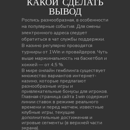
КАКОЙ СДЕЛАТЬ
ВЫВОД
Роспись разнообразная, в особенности
на популярные события. Для смены
электронного адреса следует
обратиться в чат службы поддержки.
В казино регулярно проводятся
турниры от 1Win и провайдеров. Чуть
выше маржинальность на баскетбол и
хоккей — от 4,5 %.
В мире онлайн гемблинга существует
множество вариантов интернет-
казино, которые предлагают
разнообразные игры и
привлекательные бонусы для игроков.
Главная страница сайта 1win содержит
линии ставок в режиме реального
времени и перед матчем, известные
клубные игры, текущие
дополнительные достижения и
игровые сегменты (в верхней части
экрана).