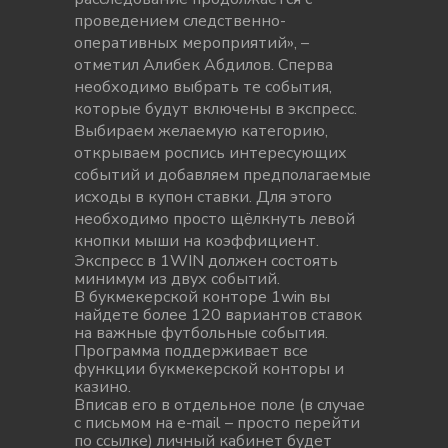
проведением следственно-
оперативных мероприятий», –
отметил Алибек Абдилов. Сперва
необходимо выбрать те события,
которые будут включены в экспресс.
Выбираем желаемую категорию,
открываем роспись интересующих
событий и добавляем предполагаемые
исходы в купон ставки. Для этого
необходимо просто щёлкнуть левой
кнопки мыши на коэффициент.
Экспресс в 1WIN должен состоять
минимум из двух событий.
В букмекерской конторе 1win вы
найдете более 120 вариантов ставок
на важные футбольные события.
Программа поддерживает все
функции букмекерской конторы и
казино.
Вписав его в отдельное поле (в случае
с письмом на e-mail – просто перейти
по ссылке) личный кабинет будет