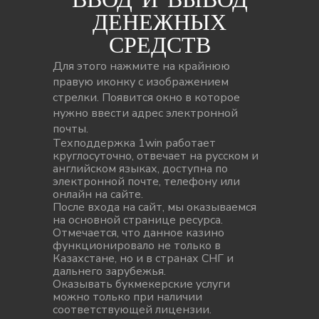
ВВОД И ВЫВОД
ДЕНЕЖНЫХ
СРЕДСТВ
Для этого нажмите на крайнюю
правую иконку с изображением
стрелки. Появится окно в которое
нужно ввести адрес электронной
почты.
Техподдержка 1win работает
круглосуточно, отвечает на русском и
английском языках, доступна по
электронной почте, телефону или
онлайн на сайте.
После входа на сайт, мы оказываемся
на основной странице ресурса.
Отмечается, что данное казино
функционировало не только в
Казахстане, но и в странах СНГ и
дальнего зарубежья.
Оказывать букмекерские услуги
можно только при наличии
соответствующей лицензии.