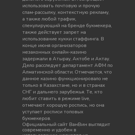
использовать почтовую и прочую
спам-рассылку, контекстную рекламу,
а также любой трафик,
спекулирующий на бренде букмекера,
также действует запрет на
использование кукки стаффинга. В
конце июня организаторов
незаконных онлайн-казино
задержали в Атырау, Актобе и Актау.
Дело расследует департамент АФМ по
Алматинской области. Отмечается, что
данное казино функционировало не
только в Казахстане, но и в странах
СНГ и дальнего зарубежья. Те, кто
любит ставить в режиме live,
отмечают хорошую роспись, но она
уступает росписи топовых
букмекеров.
Официальный сайт ВанВин выглядит
современно и удобен в