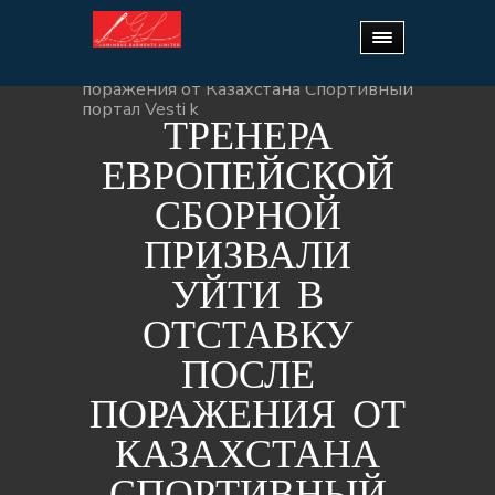
Home
.
Тренера европейской сборной
призвали уйти в отставку после
поражения от Казахстана Спортивный
портал Vesti k
ТРЕНЕРА
ЕВРОПЕЙСКОЙ
СБОРНОЙ
ПРИЗВАЛИ
УЙТИ В
ОТСТАВКУ
ПОСЛЕ
ПОРАЖЕНИЯ ОТ
КАЗАХСТАНА