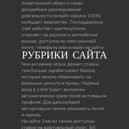
Алматинской области начал
досудебное расследование
деятельности онлайн-казино 1WIN,
сообщает ведомство. Техподдержка
1win работает круглосуточно,
отвечает на русском и английском
языках, доступна по электронной
почте, телефону или онлайн на сайте.
РУБРИКИ САЙТА
Чем активнее игрок делает ставки,
тем больше зарабатывает баллов,
которые можно обменивать на
реальные деньги и призы. Первый
вход в 1Win будет выполнен
автоматически сразу после активации
профиля. Для дальнейшей
авторизации нужно указывать логин
и пароль.
На сайте 1win kz также доступны
ставки на виртуальный спорт. БК