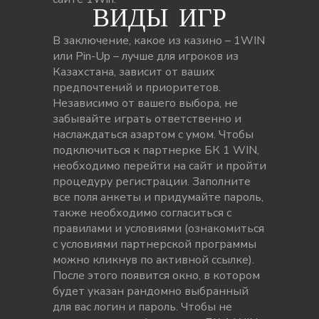
ВИДЫ ИГР
В заключение, какое из казино – 1WIN
или Pin-Up – лучше для игроков из
Казахстана, зависит от ваших
предпочтений и приоритетов.
Независимо от вашего выбора, не
забывайте играть ответственно и
наслаждаться азартом с умом. Чтобы
подключиться к партнерке БК 1 WIN,
необходимо перейти на сайт и пройти
процедуру регистрации. Заполните
все поля анкеты и придумайте пароль,
также необходимо согласиться с
правилами и условиями (ознакомиться
с условиями партнерской программы
можно кликнув по активной ссылке).
После этого появится окно, в котором
будет указан рандомно выбранный
для вас логин и пароль. Чтобы не