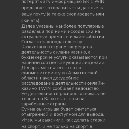
потерять эту информацию БК 1 WIN
предлагает отправить эти данные на
вашу почту (а также скопировать или
скачать).
Далее указаны наиболее популярные
разделы, а под ними исходы 1х2 на
актуальные прематч- и лайв-события.
Согласно законодательству
Казахстана в стране запрещена
деятельность онлайн-казино, а
букмекерские услуги оказываются при
наличии соответствующей лицензии.
Департамент агентства по
финмониторингу по Алматинской
области начал досудебное
расследование деятельности онлайн-
казино 1WIN, сообщает ведомство.
Ее деятельность распространялась не
только на Казахстан, но и на
зарубежные страны.
Сумма выигрыша будет считаться
отыгранной и доступной для вывода.
Итак, мы выяснили, как делать ставки
на спорт, и не только на спорт в