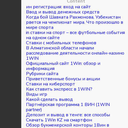
Content
ин регистрация: вход на сайт
Ввод и вывод денежных средств
Когда бой Шавката Рахмонова, Узбекистан
рвется на чемпионат мира. Что произошло в
мире спорта
in ставки на спорт – все футбольные события
на одном сайте
Ставки с мобильных телефонов
В Алматинской области начали
расследование деятельности онлайн-казино
1WIN
Официальный сайт 1Win: обзор и
информация
Рубрики сайта
Приветственные бонусы и акции
Ставки на киберспорт
Как ставить экспресс в 1WIN?
Виды игр
Какой сделать вывод
Партнёрская программа 1 ВИН (1WIN
partner)
Депозит и вывод в тенге: все способы
Скачать 1Win KZ на смартфон
Обзор букмекерской конторы 1Вин в