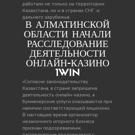
работало не только на территории
Казахстана, но и в странах СНГ, и
дальнего зарубежья.
В АЛМАТИНСКОЙ
ОБЛАСТИ НАЧАЛИ
РАССЛЕДОВАНИЕ
ДЕЯТЕЛЬНОСТИ
ОНЛАЙН-КАЗИНО
1WIN
«Согласно законодательству
Казахстана, в стране запрещена
деятельность онлайн-казино, а
букмекерские услуги оказываются при
наличии соответствующей лицензии.
В настоящее время организатор
незаконного игорного бизнеса
признан подозреваемым,
расследование продолжается с