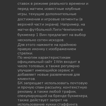
ставок в режиме реального времени и
перед матчем, известные клубные
игры, текущие дополнительные
достижения и игровые сегменты (в
верхней части экрана). Например, на
матчи футбольной Лиги Чемпионов
букмекер 1 Вин предлагает на выбор
несколько сотен исходов.
Для этого нажмите на крайнюю
правую иконку с изображением
стрелки.
По многим характеристикам
официальный сайт 1Win входит в
число топовых, а также регулярно
улучшает имеющийся сервис и
добавляет новые развлечения для
клиентов.
БК запрещает использовать почтовую
и прочую спам-рассылку, контекстную
рекламу, а также любой трафик,
спекулирующий на бренде букмекера,
также действует запрет на
использование кукки стаффинга.