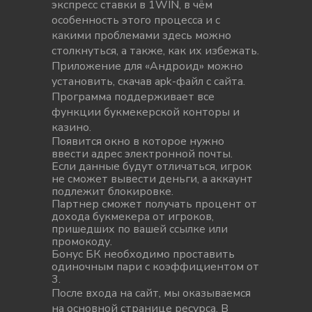
экспресс ставки в 1WIN, в чём
особенность этого процесса и с
какими проблемами здесь можно
столкнуться, а также, как их избежать.
Приложение для «Андроид» можно
установить, скачав apk-файл с сайта.
Программа поддерживает все
функции букмекерской конторы и
казино.
Появится окно в которое нужно
ввести адрес электронной почты.
Если данные будут отличаться, игрок
не сможет вывести деньги, а аккаунт
подлежит блокировке.
Партнер сможет получать процент от
дохода букмекера от игроков,
пришедших по вашей ссылке или
промокоду.
Бонус БК необходимо проставить
одиночным пари с коэффициентом от
3.
После входа на сайт, мы оказываемся
на основной странице ресурса. В