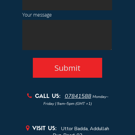
Your message
07841588

CALL US:
Monday–
Friday | 9am–5pm (GMT +1)

Uttor Badda, Addullah
VISIT US: