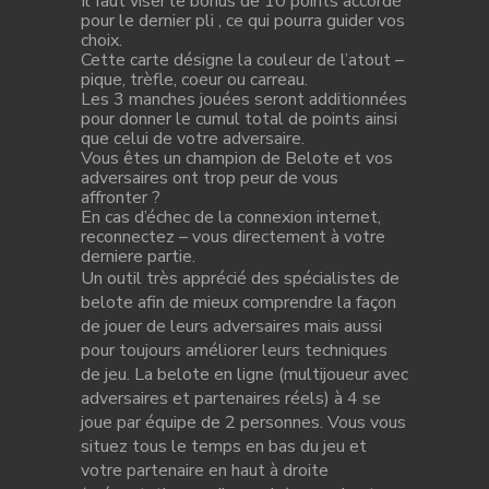
Il faut viser le bonus de 10 points accordé
pour le dernier pli , ce qui pourra guider vos
choix.
Cette carte désigne la couleur de l’atout –
pique, trèfle, coeur ou carreau.
Les 3 manches jouées seront additionnées
pour donner le cumul total de points ainsi
que celui de votre adversaire.
Vous êtes un champion de Belote et vos
adversaires ont trop peur de vous
affronter ?
En cas d’échec de la connexion internet,
reconnectez – vous directement à votre
derniere partie.
Un outil très apprécié des spécialistes de
belote afin de mieux comprendre la façon
de jouer de leurs adversaires mais aussi
pour toujours améliorer leurs techniques
de jeu. La belote en ligne (multijoueur avec
adversaires et partenaires réels) à 4 se
joue par équipe de 2 personnes. Vous vous
situez tous le temps en bas du jeu et
votre partenaire en haut à droite