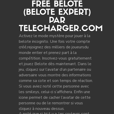
FREE BELOTE
(BELOTE EXPERT)
PAR
TELECHARGER.COM
Activez le mode mystère pour jouer à la
belote incognito. Une fois votre compte
créé,rejoignez des milliers de joueursdu
monde entier et prenez part à la
compétition. Inscrivez-vous gratuitement
et jouez Belote dès maintenant. Dans le
jeu, cliquez sur l’avatar d’un partenaire ou
adversaire vous montre des informations
comme sa cote et son temps de réaction.
Si vous aviez noté cette personne avec
les smileys, celui-ci s’affichera. Enfin une
icone permet de cacher l’avatar de cette
personne ou de le remontrer si vous
cliquez à nouveau dessus.
A noté que si tri il y a, les couleurs sont