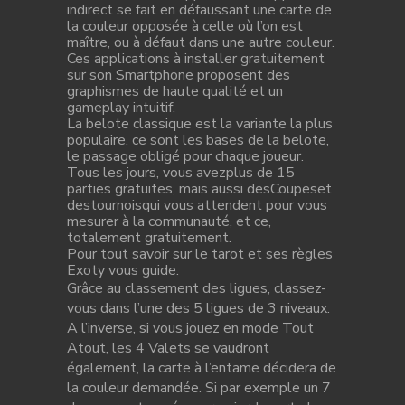
indirect se fait en défaussant une carte de
la couleur opposée à celle où l’on est
maître, ou à défaut dans une autre couleur.
Ces applications à installer gratuitement
sur son Smartphone proposent des
graphismes de haute qualité et un
gameplay intuitif.
La belote classique est la variante la plus
populaire, ce sont les bases de la belote,
le passage obligé pour chaque joueur.
Tous les jours, vous avezplus de 15
parties gratuites, mais aussi desCoupeset
destournoisqui vous attendent pour vous
mesurer à la communauté, et ce,
totalement gratuitement.
Pour tout savoir sur le tarot et ses règles
Exoty vous guide.
Grâce au classement des ligues, classez-
vous dans l’une des 5 ligues de 3 niveaux.
A l’inverse, si vous jouez en mode Tout
Atout, les 4 Valets se vaudront
également, la carte à l’entame décidera de
la couleur demandée. Si par exemple un 7