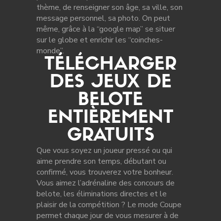
thème, de renseigner son âge, sa ville, son
message personnel, sa photo. On peut
même, grâce à la “google map” se situer
sur le globe et enrichir les “coinches-
monde”.
TÉLÉCHARGER
DES JEUX DE
BELOTE
ENTIÈREMENT
GRATUITS
Que vous soyez un joueur pressé ou qui
aime prendre son temps, débutant ou
confirmé, vous trouverez votre bonheur.
Vous aimez l’adrénaline des concours de
belote, les éliminations directes et le
plaisir de la compétition ? Le mode Coupe
permet chaque jour de vous mesurer à de