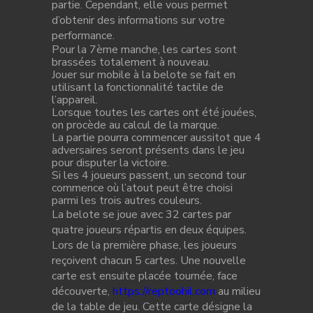
partie. Cependant, elle vous permet
d’obtenir des informations sur votre
performance.
Pour la 7ème manche, les cartes sont
brassées totalement à nouveau.
Jouer sur mobile à la belote se fait en
utilisant la fonctionnalité tactile de
l’appareil.
Lorsque toutes les cartes ont été jouées,
on procède au calcul de la marque.
La partie pourra commencer aussitot que 4
adversaires seront présents dans le jeu
pour disputer la victoire.
Si les 4 joueurs passent, un second tour
commence où l’atout peut être choisi
parmi les trois autres couleurs.
La belote se joue avec 32 cartes par
quatre joueurs répartis en deux équipes.
Lors de la première phase, les joueurs
reçoivent chacun 5 cartes. Une nouvelle
carte est ensuite placée tournée, face
découverte,
https://reptoohil.com
au milieu
de la table de jeu. Cette carte désigne la