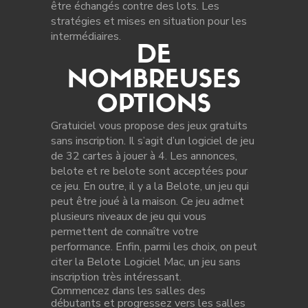
être échangés contre des lots. Les
stratégies et mises en situation pour les
intermédiaires.
DE
NOMBREUSES
OPTIONS
Gratuiciel vous propose des jeux gratuits
sans inscription. Il s’agit d’un logiciel de jeu
de 32 cartes à jouer à 4. Les annonces,
belote et re belote sont acceptées pour
ce jeu. En outre, il y a la Belote, un jeu qui
peut être joué à la maison. Ce jeu admet
plusieurs niveaux de jeu qui vous
permettent de connaître votre
performance. Enfin, parmi les choix, on peut
citer la Belote Logiciel Mac, un jeu sans
inscription très intéressant.
Commencez dans les salles des
débutants et progressez vers les salles