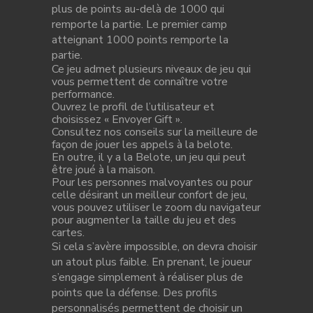
plus de points au-delà de 1000 qui
remporte la partie. Le premier camp
atteignant 1000 points remporte la
partie.
Ce jeu admet plusieurs niveaux de jeu qui
vous permettent de connaître votre
performance.
Ouvrez le profil de l’utilisateur et
choisissez « Envoyer Gift ».
Consultez nos conseils sur la meilleure de
façon de jouer les appels à la belote.
En outre, il y a la Belote, un jeu qui peut
être joué à la maison.
Pour les personnes malvoyantes ou pour
celle désirant un meilleur confort de jeu,
vous pouvez utiliser le zoom du navigateur
pour augmenter la taille du jeu et des
cartes.
Si cela s’avère impossible, on devra choisir
un atout plus faible. En prenant, le joueur
s’engage simplement à réaliser plus de
points que la défense. Des profils
personnalisés permettent de choisir un