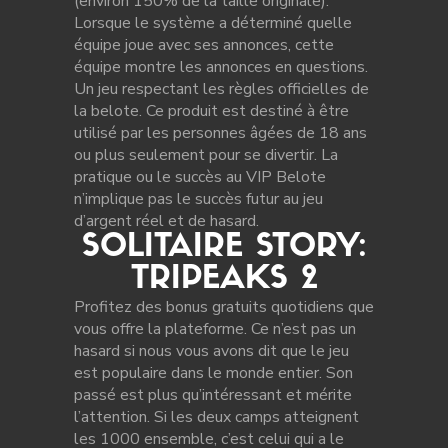
(environ 150% de la taille originale).
Lorsque le système a déterminé quelle
équipe joue avec ses annonces, cette
équipe montre les annonces en questions.
Un jeu respectant les règles officielles de
la belote. Ce produit est destiné à être
utilisé par les personnes âgées de 18 ans
ou plus seulement pour se divertir. La
pratique ou le succès au VIP Belote
n’implique pas le succès futur au jeu
d’argent réel et de hasard.
SOLITAIRE STORY:
TRIPEAKS 2
Profitez des bonus gratuits quotidiens que
vous offre la plateforme. Ce n’est pas un
hasard si nous vous avons dit que le jeu
est populaire dans le monde entier. Son
passé est plus qu’intéressant et mérite
l’attention. Si les deux camps atteignent
les 1000 ensemble, c’est celui qui a le