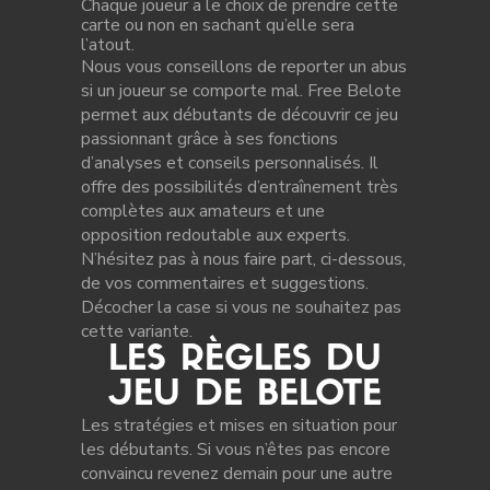
Chaque joueur a le choix de prendre cette
carte ou non en sachant qu’elle sera
l’atout.
Nous vous conseillons de reporter un abus
si un joueur se comporte mal. Free Belote
permet aux débutants de découvrir ce jeu
passionnant grâce à ses fonctions
d’analyses et conseils personnalisés. Il
offre des possibilités d’entraînement très
complètes aux amateurs et une
opposition redoutable aux experts.
N’hésitez pas à nous faire part, ci-dessous,
de vos commentaires et suggestions.
Décocher la case si vous ne souhaitez pas
cette variante.
LES RÈGLES DU
JEU DE BELOTE
Les stratégies et mises en situation pour
les débutants. Si vous n’êtes pas encore
convaincu revenez demain pour une autre