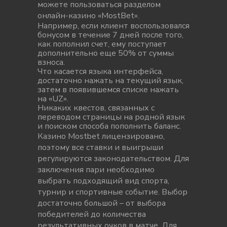
можете пользоваться разделом
онлайн-казино «MostBet».
Например, если клиент воспользовался
бонусом в течение 7 дней после того,
как пополнил счет, ему поступает
дополнительно еще 50% от суммы
взноса.
Что касается языка интерфейса,
достаточно нажать на текущий язык,
затем в появившемся списке нажать
на «UZ».
Никаких квестов, связанных с
переводом страницы на родной язык
и поиском способа пополнить баланс.
Казино Mostbet лицензировано,
поэтому все ставки и выигрыши
регулируются законодательством. Для
заключения пари необходимо
выбрать подходящий вид спорта,
турнир и спортивные событие. Выбор
достаточно большой – от выбора
победителей до количества
результативных очков в матче. Для