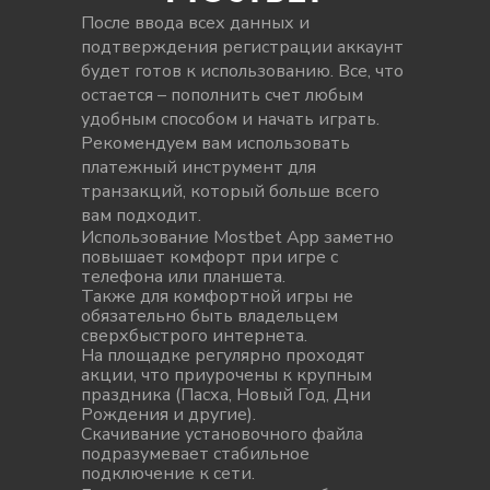
После ввода всех данных и
подтверждения регистрации аккаунт
будет готов к использованию. Все, что
остается – пополнить счет любым
удобным способом и начать играть.
Рекомендуем вам использовать
платежный инструмент для
транзакций, который больше всего
вам подходит.
Использование Mostbet App заметно
повышает комфорт при игре с
телефона или планшета.
Также для комфортной игры не
обязательно быть владельцем
сверхбыстрого интернета.
На площадке регулярно проходят
акции, что приурочены к крупным
праздника (Пасха, Новый Год, Дни
Рождения и другие).
Скачивание установочного файла
подразумевает стабильное
подключение к сети.