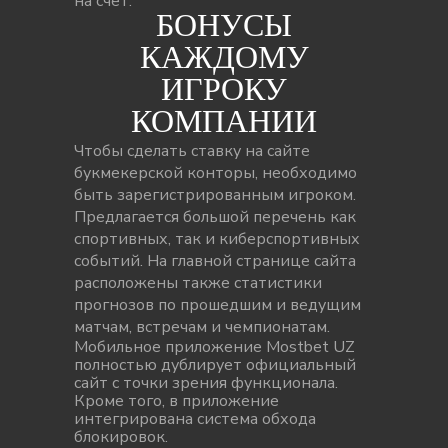
на счет.
БОНУСЫ
КАЖДОМУ
ИГРОКУ
КОМПАНИИ
Чтобы сделать ставку на сайте
букмекерской конторы, необходимо
быть зарегистрированным игроком.
Предлагается большой перечень как
спортивных, так и киберспортивных
событий. На главной странице сайта
расположены также статистики
прогнозов по прошедшим и ведущим
матчам, встречам и чемпионатам.
Мобильное приложение Mostbet UZ
полностью дублирует официальный
сайт с точки зрения функционала.
Кроме того, в приложение
интегрирована система обхода
блокировок.