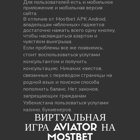
Для пользователей есть и мобильное
приложение и мобильная версия
сайта.
В отличие от Mostbet APK Android,
владельцам «яблочных» гаджетов
достаточно нажать всего одну кнопку,
чтобы наслаждаться азартом и
чувством выигрыша.
Если проблемы все же появились,
стоит воспользоваться услугами
консультантом и получить
консультацию. Никаких квестов,
связанных с переводом страницы на
родной язык и поиском способа
пополнить баланс. Нет законов,
запрещающих гражданам
Узбекистана пользоваться услугами
казино, букмекеров.
ВИРТУАЛЬНАЯ
ИГРА AVIATOR НА
MOSTBET