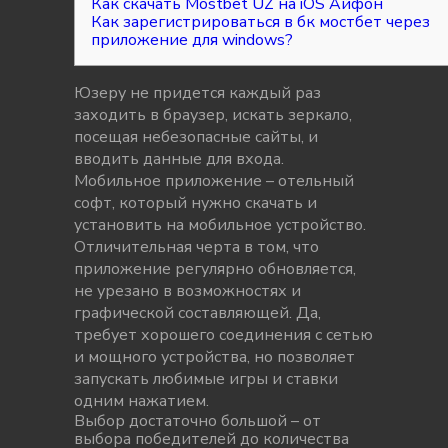
Как скачать Mostbet UZ на iOS Айфон
Как зарегистрироваться в бк мостбет через
приложение для windows?
Юзеру не придется каждый раз
заходить в браузер, искать зеркало,
посещая небезопасные сайты, и
вводить данные для входа.
Мобильное приложение – отельный
софт, который нужно скачать и
установить на мобильное устройство.
Отличительная черта в том, что
приложение регулярно обновляется,
не урезано в возможностях и
графической составляющей. Да,
требует хорошего соединения с сетью
и мощного устройства, но позволяет
запускать любимые игры и ставки
одним нажатием.
Выбор достаточно большой – от
выбора победителей до количества