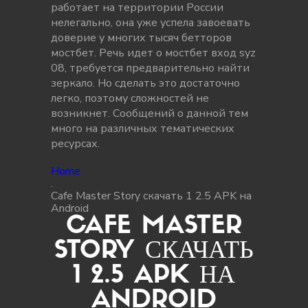
работает на территории России
нелегально, она уже успела завоевать
доверие у многих тысяч бетторов
мостбет. Речь идет о мостбет вход syz
08, требуется предварительно найти
зеркало. Но сделать это достаточно
легко, поэтому сложностей не
возникнет. Сообщений о данной тем
много на различных тематических
ресурсах.
Home
.
Cafe Master Story скачать 1 2.5 APK на
Android
CAFE MASTER
STORY СКАЧАТЬ
1 2.5 APK НА
ANDROID