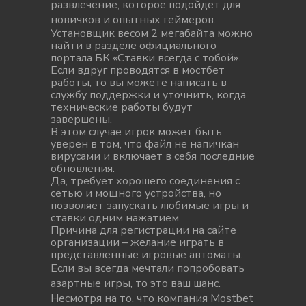
развлечение, которое подойдет для
новичков и опытных геймеров.
Установщик весом 2 мегабайта можно
найти в разделе официального
портала БК «Ставки всегда с тобой».
Если вдруг проводятся в мостбет
работы, то вы можете написать в
службу поддержки и уточнить, когда
технические работы будут
завершены.
В этом случае игрок может быть
уверен в том, что файл не напичкан
вирусами и включает в себя последние
обновления.
Да, требует хорошего соединения с
сетью и мощного устройства, но
позволяет запускать любимые игры и
ставки одним нажатием.
Причина для регистрации на сайте
организации – желание играть в
представленные игровые автоматы.
Если вы всегда мечтали попробовать
азартные игры, то это ваш шанс.
Несмотря на то, что компания Mostbet