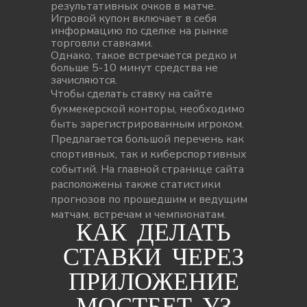
результативных очков в матче.
Игровой купон включает в себя
информацию по сделке на рынке
торговли ставками.
Однако, такое встречается редко и
больше 5-10 минут средства не
зачисляются.
Чтобы сделать ставку на сайте
букмекерской конторы, необходимо
быть зарегистрированным игроком.
Предлагается большой перечень как
спортивных, так и киберспортивных
событий. На главной странице сайта
расположены также статистики
прогнозов по прошедшим и ведущим
матчам, встречам и чемпионатам.
КАК ДЕЛАТЬ
СТАВКИ ЧЕРЕЗ
ПРИЛОЖЕНИЕ