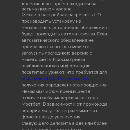
доверие к которым находится на
весьма низком уровне.
ᐉ Если в настройках разрешить ПО
производить установку из
неизвестных источников, обновления
будут приходить автоматически. Если
автоматического обновления не
произошло вы всегда сможете
загрузить последнюю версию с
нашего сайта. Просматривая
опубликованную информацию,
посетители узнают, что требуется для
https://mostbetsitez.com/aviator/
получения определенного поощрения.
Немалым числом преимуществ
отличается букмекерская контора
Мостбет. В зависимости от промокода
подарки могут быть разными – от
фриспинов до увеличения
следующего депозита в два или более
раз. Промокод может быть