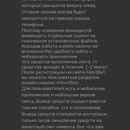
которые находится вверху слева.
Отныне иконка всегда будет
находиться на главном экране
телефона.
Поэтому компании приходится
размещать отдельные ссылки на
скачивание установочных файлов.
Хорошая работа онлайн казино не
возможна без удобного сайта и
мобильного приложение.
Что касается пополнения счета, то
средства заходят в течение 1-2 минут.
После регистрации на сайте MostBet
вы можете пользоваться разделом
онлайн-казино «MostBet».
Для пользователей есть и мобильное
приложение и мобильная версия
сайта. Вывод средств осуществляется
тем же способом, что и пополнение.
Вывод средств становится доступным
только после зачисления средств на
валютный счет клиента. Все, что вам