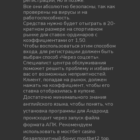
регистрации, но и позже.
Все они абсолютно безопасны, так как
проверены на вирусы и на
работоспособность.
Средства нужно будет отыграть в 20-
кратном размере на спортивном
рынке для ставок-ординаров с
коэффициентами от 1,50.
Чтобы воспользоваться этим способом
входа, для регистрации должен быть
выбран способ «Через соцсеть».
Специалист центра обслуживания
поможет решить проблему и избавит
вас от возможных неприятностей.
Клиент, попадая на рынок, должен
нажать на коэффициент, чтобы его
ставка отобразилась в купоне.
Достаточно минимального знания
английского языка, чтобы понять, что
установка программы для Андроид
происходит через запуск файла
формата АПК. Рекомендуем
использовать в мостбет casino
бездепозитный бонус mostbet2 top.