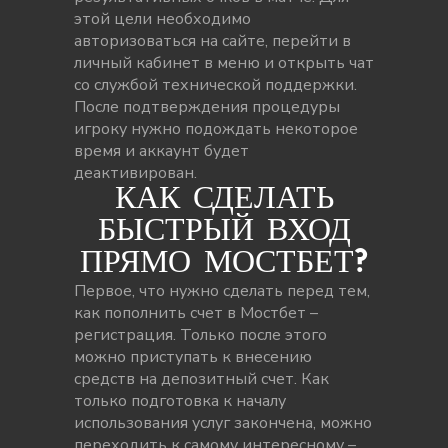
этой цели необходимо
авторизоваться на сайте, перейти в
личный кабинет в меню и открыть чат
со службой технической поддержки.
После подтверждения процедуры
игроку нужно подождать некоторое
время и аккаунт будет
деактивирован.
КАК СДЕЛАТЬ
БЫСТРЫЙ ВХОД
ПРЯМО МОСТБЕТ?
Первое, что нужно сделать перед тем,
как пополнить счет в Мостбет –
регистрация. Только после этого
можно приступать к внесению
средств на депозитный счет. Как
только подготовка к началу
использования услуг закончена, можно
переходить к самому интересному –