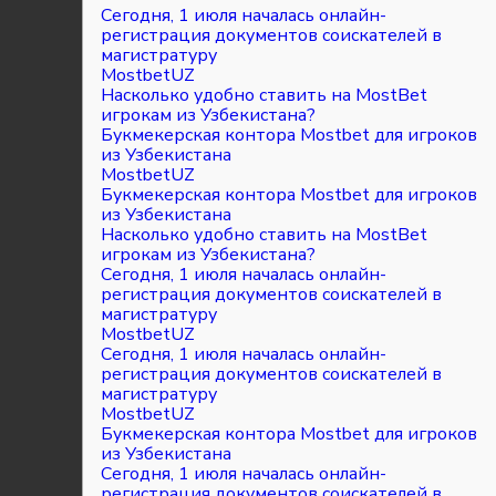
Сегодня, 1 июля началась онлайн-
регистрация документов соискателей в
магистратуру
MostbetUZ
Насколько удобно ставить на MostBet
игрокам из Узбекистана?
Букмекерская контора Mostbet для игроков
из Узбекистана
MostbetUZ
Букмекерская контора Mostbet для игроков
из Узбекистана
Насколько удобно ставить на MostBet
игрокам из Узбекистана?
Сегодня, 1 июля началась онлайн-
регистрация документов соискателей в
магистратуру
MostbetUZ
Сегодня, 1 июля началась онлайн-
регистрация документов соискателей в
магистратуру
MostbetUZ
Букмекерская контора Mostbet для игроков
из Узбекистана
Сегодня, 1 июля началась онлайн-
регистрация документов соискателей в