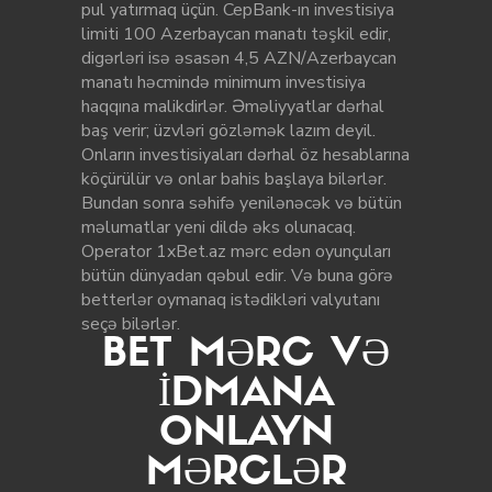
pul yatırmaq üçün. CepBank-ın investisiya
limiti 100 Azerbaycan manatı təşkil edir,
digərləri isə əsasən 4,5 AZN/Azerbaycan
manatı həcmində minimum investisiya
haqqına malikdirlər. Əməliyyatlar dərhal
baş verir; üzvləri gözləmək lazım deyil.
Onların investisiyaları dərhal öz hesablarına
köçürülür və onlar bahis başlaya bilərlər.
Bundan sonra səhifə yenilənəcək və bütün
məlumatlar yeni dildə əks olunacaq.
Operator 1xBet.az mərc edən oyunçuları
bütün dünyadan qəbul edir. Və buna görə
betterlər oymanaq istədikləri valyutanı
seçə bilərlər.
BET MƏRC VƏ
İDMANA
ONLAYN
MƏRCLƏR