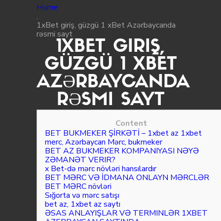
Home
.
1xBet giriş, güzgü 1 xBet Azərbaycanda
rəsmi sayt
1XBET GIRIŞ,
GÜZGÜ 1 XBET
AZƏRBAYCANDA
RƏSMI SAYT
Content
BET BUKMEKER ŞİRKƏTİ – 1xbet az 1xbet
merc, Azərbaycan Mərc, bukmeker
BET AZ BUKMEKER KOMPANIYASI NƏYƏ
ZƏMANƏT VERIR?
x Bet-də mərc növləri hansılardır
BET MƏRC VƏ İDMANA ONLAYN MƏRCLƏR
BET MƏRC növləri
Sığorta və mərc satışı
bet az, 1xbet az saytı
ƏSAS ANLAYIŞLAR VƏ TERMINLƏR 1XBET