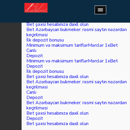
Home
.
Content
Bet şəxsi hesabınıza daxil olun
Bet Azərbaycan bukmeker: rəsmi saytın nəzərdən
keçirilməsi
İlk depozit bonusu
Minimum və maksimum tariflərMərclər 1xBet
Canlı
Depozit
Minimum və maksimum tariflərMərclər 1xBet
Depozit
İlk depozit bonusu
Bet şəxsi hesabınıza daxil olun
Bet Azərbaycan bukmeker: rəsmi saytın nəzərdən
keçirilməsi
Canlı
Depozit
Bet Azərbaycan bukmeker: rəsmi saytın nəzərdən
keçirilməsi
Bet şəxsi hesabınıza daxil olun
Depozit
Bet şəxsi hesabınıza daxil olun