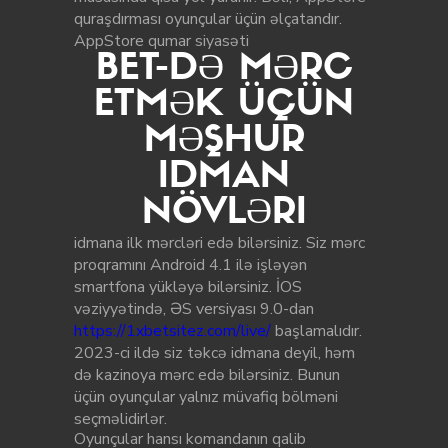
quraşdırması oyunçular üçün əlçatandır.
AppStore qumar siyasəti
BET-DƏ MƏRC
ETMƏK ÜÇÜN
MƏŞHUR
IDMAN
NÖVLƏRI
idmana ilk mərcləri edə bilərsiniz. Siz mərc
proqramını Android 4.1 ilə işləyən
smartfona yükləyə bilərsiniz. İOS
vəziyyətində, ƏS versiyası 9.0-dan
https://1xbetsitez.com/live/
başlamalıdır.
2023-ci ildə siz təkcə idmana deyil, həm
də kazinoya mərc edə bilərsiniz. Bunun
üçün oyunçular yalnız müvafiq bölməni
seçməlidirlər.
Oyunçular hansı komandanın qalib