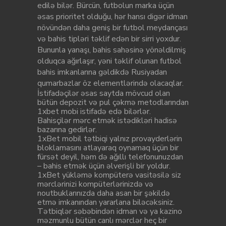
edilə bilər. Bürcün, futbolun marka üçün
əsas prioritet olduğu, hər hansı digər idman
növündən daha geniş bir futbol meydançası
və bahis tipləri təklif edən bir sirri yoxdur.
Bununla yanaşı, bahis sahəsinə yönəldilmiş
olduqca ağırlaşır, yəni təklif olunan futbol
bahis imkanlarına gəldikdə Rusiyadan
qumarbazlar öz elementlərində olacaqlar.
İstifadəçilər əsas saytda mövcud olan
bütün depozit və pul çəkmə metodlarından
1xbet mobi istifadə edə bilərlər.
Bahisçilər mərc etmək istədikləri hadisə
bazarına gedirlər.
1xBet mobil tətbiqi yalnız provayderlərin
bloklamasını atlayaraq oynamaq üçün bir
fürsət deyil, həm də ağıllı telefonunuzdan
– bahis etmək üçün əlverişli bir yoldur.
1xBet yükləmə kompüterə vasitəsilə siz
mərclərinizi kompüterlərinizdə və
noutbuklarınızda daha asan bir şəkildə
etmə imkanından yararlana biləcəksiniz.
Tətbiqlər səbəbindən idman və ya kazino
məzmunlu bütün canlı mərclər heç bir