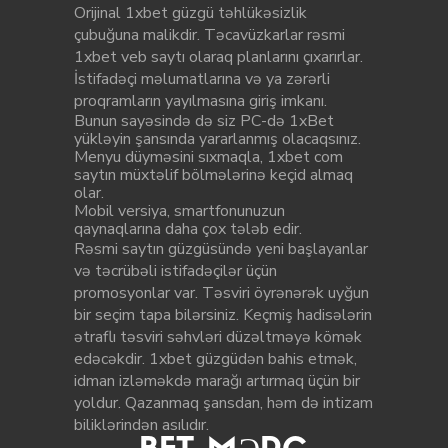
Orijinal 1xbet güzgü təhlükəsizlik
çubuğuna malikdir. Təcavüzkarlar rəsmi
1xbet veb saytı olaraq planlarını çıxarırlar.
İstifadəçi məlumatlarına və ya zərərli
proqramların yayılmasına giriş imkanı.
Bunun sayəsində də siz PC-də 1xBet
yükləyin şansında yararlanmış olacaqsınız.
Menyu düyməsini sıxmaqla, 1xbet com
saytın müxtəlif bölmələrinə keçid almaq
olar.
Mobil versiya, smartfonunuzun
qaynaqlarına daha çox tələb edir.
Rəsmi saytın güzgüsündə yeni başlayanlar
və təcrübəli istifadəçilər üçün
promosyonlar var. Təsviri öyrənərək uyğun
bir seçim tapa bilərsiniz. Keçmiş hadisələrin
ətraflı təsviri səhvləri düzəltməyə kömək
edəcəkdir. 1xbet güzgüdən bahis etmək,
idman izləməkdə marağı artırmaq üçün bir
yoldur. Qazanmaq şansdan, həm də intizam
biliklərindən asılıdır.