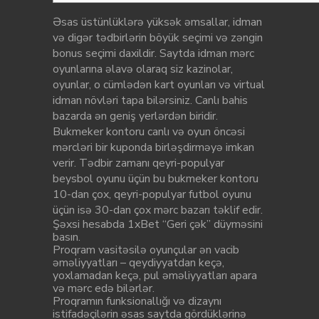
Əsas üstünlüklərə yüksək əmsallar, idman
və digər tədbirlərin böyük seçimi və zəngin
bonus seçimi daxildir. Saytda idman mərc
oyunlarına əlavə olaraq siz kazinolar,
oyunlar, o cümlədən kart oyunları və virtual
idman növləri tapa bilərsiniz. Canlı bahis
bazarda ən geniş yerlərdən biridir.
Bukmeker kontoru canlı və oyun öncəsi
mərcləri bir kuponda birləşdirməyə imkan
verir. Tədbir zamanı qeyri-populyar
beysbol oyunu üçün bu bukmeker kontoru
10-dan çox, qeyri-populyar futbol oyunu
üçün isə 30-dan çox mərc bazarı təklif edir.
Şəxsi hesabda 1xBet “Geri çək” düyməsini
basın.
Proqram vasitəsilə oyunçular ən vacib
əməliyyatları – qeydiyyatdan keçə,
yoxlamadan keçə, pul əməliyyatları apara
və mərc edə bilərlər.
Proqramın funksionallığı və dizaynı
istifadəçilərin əsas saytda gördüklərinə