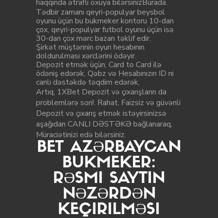
haqqında ətraflı oxuya bilərsinizBurada.
Tədbir zamanı qeyri-populyar beysbol
oyunu üçün bu bukmeker kontoru 10-dan
çox, qeyri-populyar futbol oyunu üçün isə
30-dan çox mərc bazarı təklif edir.
Şirkət müştərinin oyun hesabının
doldurulması xərclərini ödəyir.
Depozit etmək üçün, Card to Card ilə
ödəniş edərək, Qəbz və Hesabınızın ID ni
canlı dəstəkdə təqdim edərək,
Artıq, 1XBet Depozit və çıxarışların da
problemlərə son!. Rahat, Faizsiz və güvənli
Depozit və çıxarış etmək istəyirsinizsə
aşağıdan CANLI DƏSTƏKƏ bağlanaraq,
Müraciətinizi edə bilərsiniz.
BET AZƏRBAYCAN
BUKMEKER:
RƏSMI SAYTIN
NƏZƏRDƏN
KEÇIRILMƏSI