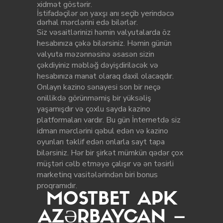
xidmət göstərir.
İstifadəçilər ən yaxşı anı seçib yerindəcə
dərhal mərclərini edə bilərlər.
Siz vəsaitlərinizi həmin valyutalarda öz
hesabınıza çəkə bilərsiniz. Həmin günün
valyuta məzənnəsinə əsasən sizin
çəkdiyiniz məbləğ dəyişdiriləcək və
hesabınıza manat olaraq daxil olacaqdır.
Onlayn kazino sənayesi son bir neçə
onillikdə görünməmiş bir yüksəliş
yaşamışdır və çoxlu sayda kazino
platformaları vardır. Bu gün İnternetdə siz
idman mərclərini qəbul edən və kazino
oyunları təklif edən onlarla sayt tapa
bilərsiniz. Hər bir şirkət mümkün qədər çox
müştəri cəlb etməyə çalışır və ən təsirli
marketinq vasitələrindən biri bonus
proqramıdır.
MOSTBET APK
AZƏRBAYCAN –