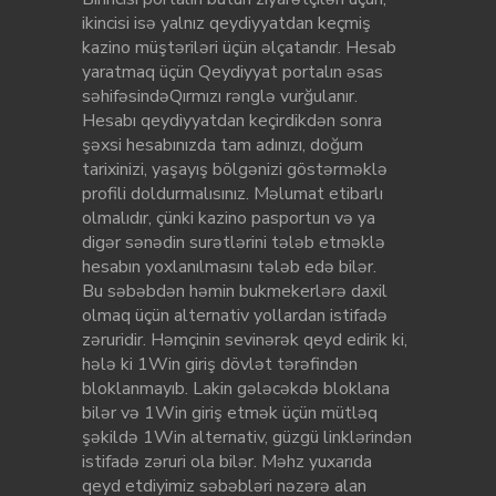
ikincisi isə yalnız qeydiyyatdan keçmiş
kazino müştəriləri üçün əlçatandır. Hesab
yaratmaq üçün Qeydiyyat portalın əsas
səhifəsindəQırmızı rənglə vurğulanır.
Hesabı qeydiyyatdan keçirdikdən sonra
şəxsi hesabınızda tam adınızı, doğum
tarixinizi, yaşayış bölgənizi göstərməklə
profili doldurmalısınız. Məlumat etibarlı
olmalıdır, çünki kazino pasportun və ya
digər sənədin surətlərini tələb etməklə
hesabın yoxlanılmasını tələb edə bilər.
Bu səbəbdən həmin bukmekerlərə daxil
olmaq üçün alternativ yollardan istifadə
zəruridir. Həmçinin sevinərək qeyd edirik ki,
hələ ki 1Win giriş dövlət tərəfindən
bloklanmayıb. Lakin gələcəkdə bloklana
bilər və 1Win giriş etmək üçün mütləq
şəkildə 1Win alternativ, güzgü linklərindən
istifadə zəruri ola bilər. Məhz yuxarıda
qeyd etdiyimiz səbəbləri nəzərə alan