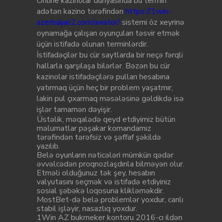
Online kazinolar dünyasında bu termin
adətən kazino tərəfindən
https://1win-
azerbaijan2.com/aviator/
sistemi öz xeyrinə
oynamağa çalışan oyunçuları təsvir etmək
üçün istifadə olunan terminlərdir.
İstifadəçilər bu cür saytlarda bir neçə fərqli
hallarla qarşılaşa bilərlər. Bəzən bu cür
kazinolar istifadəçilərə pulları hesabına
yatırmaq üçün heç bir problem yaşatmır,
lakin pul çıxarmaq məsələsinə gəldikdə isə
işlər tamamən dəyişir.
Üstəlik, məqalədə qeyd etdiyimiz bütün
məlumatlar pəşakar komandamız
tərəfindən tərəfsiz və şəffaf şəkildə
yazılıb.
Belə oyunların nəticələri mümkün qədər
əvvəlcədən proqnozlaşdırıla bilməyən olur.
Etməli olduğunuz tək şey, hesabın
valyutasını seçmək və istifadə etdiyiniz
sosial şəbəkə loqosuna klikləməkdir.
MostBet-də belə problemlər yoxdur, canlı
stabil işləyir, nasazlıq yoxdur.
1Win AZ bukmeker kontoru 2016-cı ildən