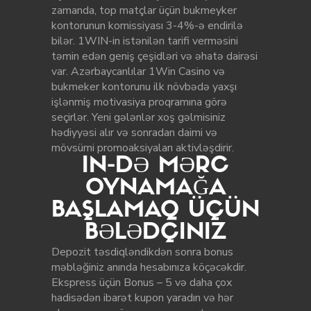
zamanda, top matçlar üçün bukmeyker
kontorunun komissiyası 3-4%-ə endirilə
bilər. 1WIN-in istənilən tarifi verməsini
təmin edən geniş çeşidləri və əhatə dairəsi
var. Azərbaycanlılar 1Win Casino və
bukmeker kontorunu ilk növbədə yaxşı
işlənmiş motivasiya proqramına görə
seçirlər. Yeni gələnlər xoş gəlmisiniz
hədiyyəsi alır və sonradan daimi və
mövsümi promoaksiyaları aktivləşdirir.
IN-DƏ MƏRC
OYNAMAĞA
BAŞLAMAQ ÜÇÜN
BƏLƏDÇINIZ
Depozit təsdiqləndikdən sonra bonus
məbləğiniz anında hesabınıza köçəcəkdir.
Ekspress üçün Bonus – 5 və daha çox
hadisədən ibarət kupon yaradın və hər