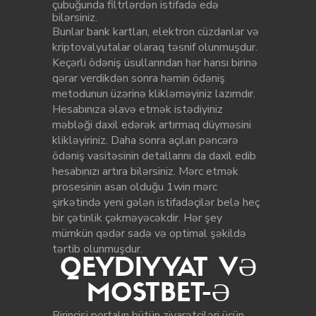
çubuğunda filtrlərdən istifadə edə
bilərsiniz.
Bunlar bank kartları, elektron cüzdanlar və
kriptovalyutalar olaraq təsnif olunmuşdur.
Keçərli ödəniş üsullarından hər hansı birinə
qərar verdikdən sonra həmin ödəniş
metodunun üzərinə klikləməyiniz lazımdır.
Hesabınıza əlavə etmək istədiyiniz
məbləği daxil edərək artırmaq düyməsini
klikləyiriniz. Daha sonra açılan pəncərə
ödəniş vasitəsinin detallarını da daxil edib
hesabınızı artıra bilərsiniz. Mərc etmək
prosesinin asan olduğu 1win mərc
şirkətində yeni gələn istifadəçilər belə heç
bir çətinlik çəkməyəcəkdir. Hər şey
mümkün qədər sadə və optimal şəkildə
tərtib olunmuşdur.
QEYDIYYAT VƏ
MOSTBET-Ə
Birincisi portalın bütün ziyarətçiləri üçün,