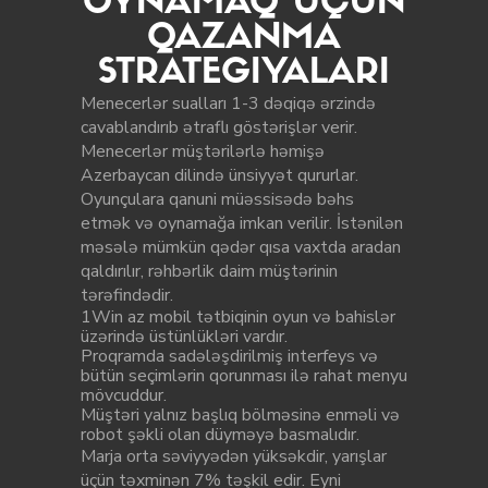
OYNAMAQ ÜÇÜN
QAZANMA
STRATEGIYALARI
Menecerlər sualları 1-3 dəqiqə ərzində
cavablandırıb ətraflı göstərişlər verir.
Menecerlər müştərilərlə həmişə
Azerbaycan dilində ünsiyyət qururlar.
Oyunçulara qanuni müəssisədə bəhs
etmək və oynamağa imkan verilir. İstənilən
məsələ mümkün qədər qısa vaxtda aradan
qaldırılır, rəhbərlik daim müştərinin
tərəfindədir.
1Win az mobil tətbiqinin oyun və bahislər
üzərində üstünlükləri vardır.
Proqramda sadələşdirilmiş interfeys və
bütün seçimlərin qorunması ilə rahat menyu
mövcuddur.
Müştəri yalnız başlıq bölməsinə enməli və
robot şəkli olan düyməyə basmalıdır.
Marja orta səviyyədən yüksəkdir, yarışlar
üçün təxminən 7% təşkil edir. Eyni