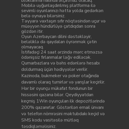
bloklanma halında əlçatmaz olacaq.
Mobilə uyğunlaşdırılmış platforma ilə
sevimli oyunlarınızı hətta yolda gedərkən
belə oynaya bilərsiniz.
Təyyarə vaxtaşırı sıfır nöqtəsindən uçur və
müəyyən hündürlüyə çatdıqdan sonra
gözdən itir.
Oyun Azerbaycan dilini dəstəkləyir,
beləliklə də qaydaları öyrənmək çətin
olmayacaq.
İstifadəçi 24 saat ərzində mərc etməzsə
ödənişsiz fırlanmalar ləğv ediləcək.
Qumarbazlara və bəhs edənlərə hesabı
doldurmaq üçün hədiyyələr verilir.
Kazinoda, bukmeker və poker otağında
davamlı olaraq turnirlər və yarışlar keçirilir.
Hər bir oyunçu mükafat fondunun bir
hissəsini qazana bilər. Qeydiyyatdan
keçmiş 1Win oyunçuları ilk depozitlərində
200% qazanırlar. Göstərilən email ünvanı
və telefon nömrəsini məktubdakı keçid və
SMS kodu vasitəsilə mütləq
təsdiqləməlisiniz.