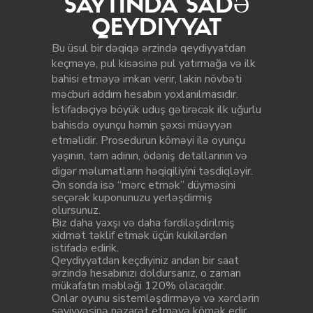
SAYTINDA SADƏ
QEYDIYYAT
Bu üsul bir dəqiqə ərzində qeydiyyatdan
keçməyə, pul kisəsinə pul yatırmağa və ilk
bahisi etməyə imkan verir, lakin növbəti
məcburi addım hesabın yoxlanılmasıdır.
İstifadəçiyə böyük uduş gətirəcək ilk uğurlu
bahisdə oyunçu həmin şəxsi müəyyən
etməlidir. Prosedurun köməyi ilə oyunçu
yaşının, tam adının, ödəniş detallarının və
digər məlumatların həqiqiliyini təsdiqləyir.
Ən sonda isə “mərc etmək” düyməsini
seçərək kuponunuzu yerləşdirmiş
olursunuz.
Biz daha yaxşı və daha fərdiləşdirilmiş
xidmət təklif etmək üçün kukilərdən
istifadə edirik.
Qeydiyyatdan keçdiyiniz andan bir saat
ərzində hesabınızı doldursanız, o zaman
mükafatın məbləği 120% olacaqdır.
Onlar oyunu sistemləşdirməyə və xərclərin
səviyyəsinə nəzarət etməyə kömək edir.