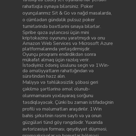
rahatlıqla oynaya bilərsiniz. Poker
oyunçularımız Sit & Go və nağd masalarda,
o cümlədən gündəlik pulsuz poker
turnirlərində bəxtlərini sınaya bilərlər.
Spribe qəza əyləncəsi üçün mini
kriptokazino oyununu yaratmışdı və onu
Amazon Web Services və Microsoft Azure
platformalarında yerləşdirmişdir.
Oyunçu proqramı endirdikdən sonra
mükafat almaq üçün razılıq verir.
İstədiyiniz ödəniş üsulunu seçin və 1Win-
də əməliyyatların rahatlığından və
sürətindən həzz alın.
Maliyyə və təhlükəsizlik şöbəsi geri
çəkilmə şərtlərinə əməl olunub-
olunmamasını yoxlayaraq sorğunu
təsdiqləyəcək. Çünki bu zaman istifadəçinin
profili və məlumatları araşdırılır. 1Win
bahis şirkətinin rəsmi saytı və ya onun
güzgüləri tünd göy rəngdədir. Yuxarıda
avtorizasiya forması, qeydiyyat düyməsi,
promoaksiyalar və bonuslar bölməsi,