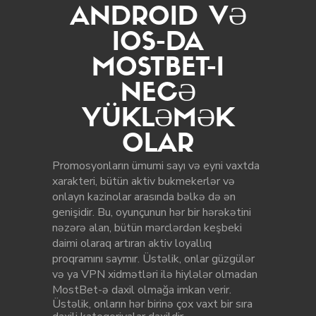
ANDROID VƏ
IOS-DA
MOSTBET-I
NECƏ
YÜKLƏMƏK
OLAR
Promosyonların ümumi sayı və eyni vaxtda
xarakteri, bütün aktiv bukmekerlər və
onlayn kazinolar arasında bəlkə də ən
genişidir. Bu, oyunçunun hər bir hərəkətini
nəzərə alan, bütün mərclərdən keşbeki
daimi olaraq artıran aktiv loyallıq
proqramını saymır. Üstəlik, onlar güzgülər
və ya VPN xidmətləri ilə hiylələr olmadan
MostBet-ə daxil olmağa imkan verir.
Üstəlik, onların hər birinə çox vaxt bir sıra