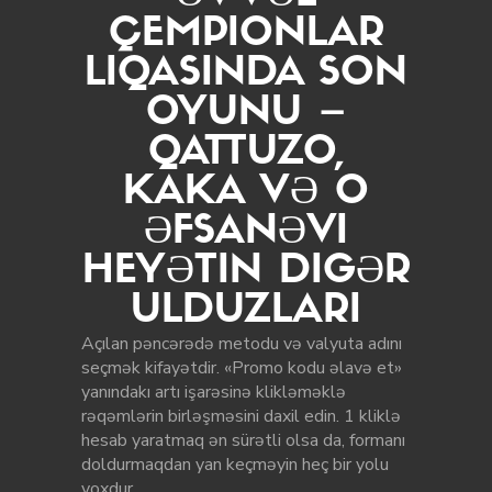
ÇEMPIONLAR
LIQASINDA SON
OYUNU –
QATTUZO,
KAKA VƏ O
ƏFSANƏVI
HEYƏTIN DIGƏR
ULDUZLARI
Açılan pəncərədə metodu və valyuta adını
seçmək kifayətdir. «Promo kodu əlavə et»
yanındakı artı işarəsinə klikləməklə
rəqəmlərin birləşməsini daxil edin. 1 kliklə
hesab yaratmaq ən sürətli olsa da, formanı
doldurmaqdan yan keçməyin heç bir yolu
yoxdur.