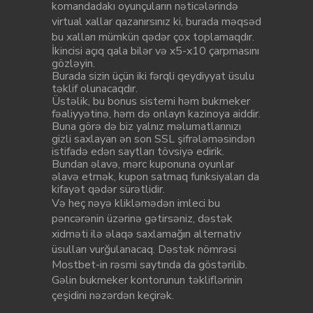
komandadakı oyunçuların nəticələrində
virtual xallar qazanırsınız ki, burada məqsəd
bu xalları mümkün qədər çox toplamaqdır.
İkincisi açıq qala bilər və x5-x10 çarpmasını
gözləyin.
Burada sizin üçün iki fərqli qeydiyyat üsulu
təklif olunacaqdır.
Üstəlik, bu bonus sistemi həm bukmeker
fəaliyyətinə, həm də onlayn kazinoya aiddir.
Buna görə də biz yalnız məlumatlarınızı
gizli saxlayan ən son SSL şifrələməsindən
istifadə edən saytları tövsiyə edirik.
Bundan əlavə, mərc kuponuna oyunlar
əlavə etmək, kupon satmaq funksiyaları da
kifayət qədər sürətlidir.
Və heç nəyə klikləmədən imleci bu
pəncərənin üzərinə gətirsəniz, dəstək
xidməti ilə əlaqə saxlamağın alternativ
üsulları vurğulanacaq. Dəstək nömrəsi
Mostbet-in rəsmi saytında da göstərilib.
Gəlin bukmeker kontorunun təkliflərinin
çeşidini nəzərdən keçirək.