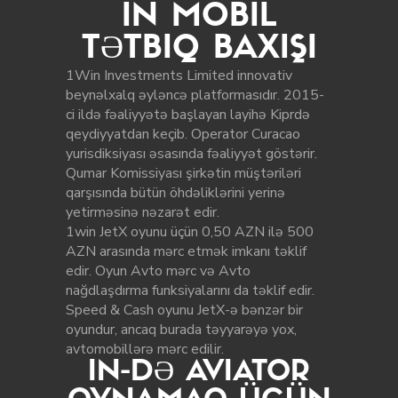
IN MOBIL
TƏTBIQ BAXIŞI
1Win Investments Limited innovativ
beynəlxalq əyləncə platformasıdır. 2015-
ci ildə fəaliyyətə başlayan layihə Kiprdə
qeydiyyatdan keçib. Operator Curacao
yurisdiksiyası əsasında fəaliyyət göstərir.
Qumar Komissiyası şirkətin müştəriləri
qarşısında bütün öhdəliklərini yerinə
yetirməsinə nəzarət edir.
1win JetX oyunu üçün 0,50 AZN ilə 500
AZN arasında mərc etmək imkanı təklif
edir. Oyun Avto mərc və Avto
nağdlaşdırma funksiyalarını da təklif edir.
Speed & Cash oyunu JetX-ə bənzər bir
oyundur, ancaq burada təyyarəyə yox,
avtomobillərə mərc edilir.
IN-DƏ AVIATOR