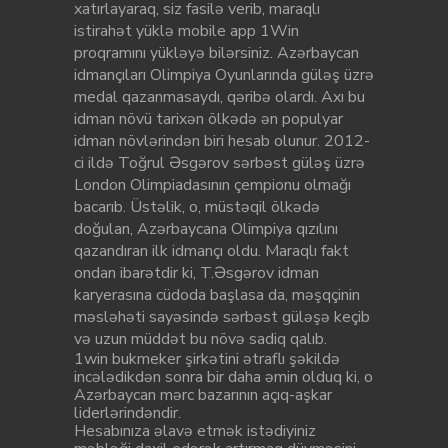
xatırlayaraq, siz fasilə verib, maraqlı
istirahət yüklə mobile app 1Win
proqramını yükləyə bilərsiniz. Azərbaycan
idmançıları Olimpiya Oyunlarında güləş üzrə
medal qazanmasaydı, qəribə olardı. Axı bu
idman növü tarixən ölkədə ən populyar
idman növlərindən biri hesab olunur. 2012-
ci ildə Toğrul Əsgərov sərbəst güləş üzrə
London Olimpiadasının çempionu olmağı
bacarıb. Üstəlik, o, müstəqil ölkədə
doğulan, Azərbaycana Olimpiya qızılını
qazandıran ilk idmançı oldu. Maraqlı fakt
ondan ibarətdir ki, T.Əsgərov idman
karyerasına cüdoda başlasa da, məşqçinin
məsləhəti sayəsində sərbəst güləşə keçib
və uzun müddət bu növə sadiq qalıb.
1win bukmeker şirkətini ətraflı şəkildə
incələdikdən sonra bir daha əmin olduq ki, o
Azərbaycan mərc bazarının açıq-aşkar
liderlərindəndir.
Hesabınıza əlavə etmək istədiyiniz