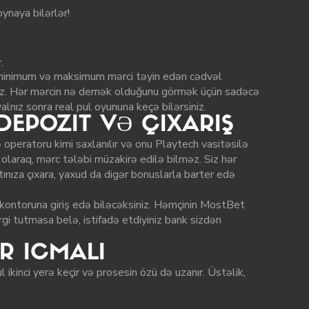
ynaya bilərlər!
.
z minimum və maksimum mərci təyin edən cədvəl
siniz. Hər mərcin nə demək olduğunu görmək üçün sadəcə
alnız sonra real pul oyununa keçə bilərsiniz.
EPOZIT VƏ ÇIXARIŞ
 operatoru kimi saxlanılır və onu Playtech vasitəsilə
i olaraq, mərc tələbi müzakirə edilə bilməz. Siz hər
rtınıza çıxara, yaxud da digər bonuslarla barter edə
c kontoruna giriş edə biləcəksiniz. Həmçinin MostBet
gi tutmasa belə, istifadə etdiyiniz bank sizdən
R ICMALI
ikinci yerə keçir və prosesin özü də uzanır. Üstəlik,