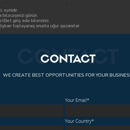
, eynidır.
 biləcəyinizi görün.
tBet giriş edə bilərsiniz.
tişkarı toplayaraq onunla uğur qazanırlar.
CONTACT
CONTACT
WE CREATE BEST OPPORTUNITIES FOR YOUR BUSINES
Your Email*
Your Country*