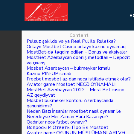
Home
.
Təyyarə Oyunu Mostbet Mostbet Aviator game
H
TƏYYARƏ OYU
Content
Pulsuz şəkildə və ya Real Pul ilə Ruletka?
Onlayn Mostbet Casino onlayn kazino oynamaq
MostBet-də təqdim edilən – Bonus və aksiyalar
MostBet Azerbaycan ödəniş metodları – Depozit
və çıxarış
Mosbet Azerbaycan – bukmeyker icmalı
Kazino PIN-UP icmalı
Freebet mosbet az-dan necə istifadə etmək olar?
Aviator game Mostbet NECƏ OYNAMALI
MostBet Azerbaycan 2023 – Most Bet casino
AZ qeydiyyat
Mosbet bukmeker kontoru Azerbaycanda
qanunidirmi?
Neden Bazı İnsanlar mostbet nasıl oynanır ile
Neredeyse Her Zaman Para Kazanıyor?
Qadınlar necə futbol oynayır?
Вопросы И Ответы Про Бк Mostbet
Aviator game OYUNUN MÜSLÜMANLARI VƏ