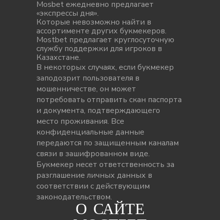
Mosbet ежедневно предлагает
«экспрессы дня».
Которые невозможно найти в
ассортименте других букмекеров.
Mostbet предлагает круглосуточную
службу поддержки для игроков в
Казахстане.
В некоторых случаях, если букмекер
заподозрит пользователя в
мошенничестве, он может
потребовать отправить скан паспорта
и документа, подтверждающего
место проживания. Все
конфиденциальные данные
передаются по защищенным каналам
связи в зашифрованном виде.
Букмекер несет ответственность за
разглашение личных данных в
соответствии с действующим
законодательством.
О САЙТЕ