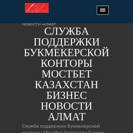
Home
.
Служба поддержки букмекерской
конторы Мостбет Казахстан Бизнес
новости Алмат
СЛУЖБА
ПОДДЕРЖКИ
БУКМЕКЕРСКОЙ
КОНТОРЫ
МОСТБЕТ
КАЗАХСТАН
БИЗНЕС
НОВОСТИ
АЛМАТ
Служба поддержки букмекерской
конторы Мостбет Казахстан Бизнес