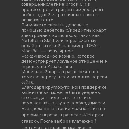
совершеннолетние игроки, и в
процессе регистрации вам доступен
выбор одной из различных валют,
включая тенге.
Вы можете сделать депозит с
помощью дебетовых/кредитных карт,
электронных кошельков, таких как
Neteller и Skrill или через систему
онлайн-платежей, например iDEAL.
Мостбет — популярное
международное казино, которое
демонстрирует лояльное отношение к
игрокам из Казахстана.
Мобильный портал расположен по
тому же адресу, что и основная версия
сайта.
Благодаря круглосуточной поддержке
клиентов вы можете быть уверены,
что всегда найдется кто-то, кто
поможет вам в случае необходимости.
Все сделанные ставки можно найти в
профиле игрока, в разделе «История
ставок». После выбора платежной
системы в открывшемся окошке