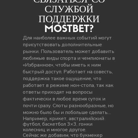
СВЯЗАТЬСЯ СО
СЛУЖБОЙ
ПОДДЕРЖКИ
MOSTBET?
Для наиболее важных событий могут
присутствовать дополнительные
рынки. Пользователь может добавить
любимые виды спорта и чемпионаты в
«Избранное», чтобы иметь к ним
быстрый доступ. Работает на совесть,
поддержка такое ощущение, что
работает в режиме нон-стопа, так как
ответы приходят на вопросы
фактически в любое время суток и
почти сразу. Слоты разнообразные, но
можно было бы и побольше сделать…
Например, крикет, австралийский
футбол, баскетбол 3×3, гонки
колесниц и многое другое.
Сейчас же добавим, что букмекер