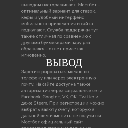
выводом настораживает. Мостбет –
оптимальный вариант для ставок,
кэфы и удобный интерфейс
мобильного приложения и сайта
подкупают. Служба поддержки тут
также отличная по сравнению с
другими букмекерами.пару раз
обращался – ответ прилетал
мгновенно.
ВЫВОД
Зарегистрироваться можно по
телефону или через электронную
почту. На сайте доступна также
авторизация через социальные сети
Facebook, Google+, VK, OK, Twitter и
даже Steam. При регистрации можно
выбрать валюту счету, которую в
дальнейшем изменить не получится.
Мостбет официальный сайт