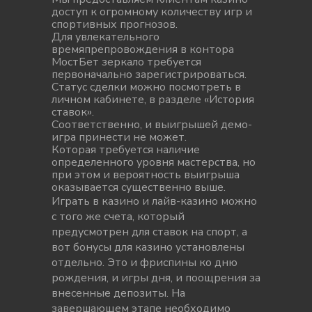
доступ к огромному количеству игр и
спортивных прогнозов.
Для увлекательного
времяпрепровождения в контора
МостБет зеркало требуется
первоначально зарегистрироваться.
Статус сделки можно посмотреть в
личном кабинете, в разделе «История
ставок».
Соответственно, и выигрышей демо-
игра принести не может.
Которая требуется наличие
определенного уровня мастерства, но
при этом и вероятность выигрыша
оказывается существенно выше.
Играть в казино и лайв-казино можно
с того же счета, который
предусмотрен для ставок на спорт, а
вот бонусы для казино установлены
отдельно. Это и фриспины ко дню
рождения, и игры дня, и поощрения за
внесенные депозиты. На
завершающем этапе необходимо