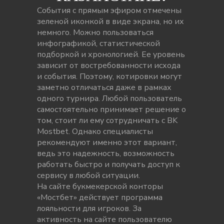
События с прямым эфиром отмечены
зеленой иконкой в виде экрана, но их
немного. Можно пользоваться
инфографикой, статистической
подборкой и хронологией. Ее уровень
зависит от востребованности исхода
и события. Поэтому, котировки могут
заметно отличаться даже в рамках
одного турнира. Любой пользователь
самостоятельно принимает решение о
том, стоит ли ему сотрудничать с BK
Mostbet. Однако специалисты
рекомендуют именно этот вариант,
ведь это надежность, возможность
работать быстро и получать доступ к
сервису в любой ситуации.
На сайте букмекерской конторы
«Мостбет» действует программа
лояльности для игроков. За
активность на сайте пользователю