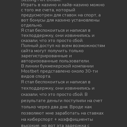
Играть в казино и лайв-казино можно
с того же счета, который
предусмотрен для ставок на спорт, а
вот бонусы для казино установлены
отдельно.
Я стал беспокоиться и написал в
техподдержку, они извинились и
сказали, что это просто сбой.
Полный доступ ко всем возможностям
сайта могут получить только
зарегистрированные и
авторизованные пользователи.
В линии букмекерской компании
Mostbet представлено около 30-ти
видов спорта.
Я стал беспокоиться и написал в
техподдержку, они извинились и
сказали, что это просто сбой. В
результате деньги поступили на счет
только через два дня. Вроде как
позволяют мне заработать на ставках
на киберспорт + коэффициенты
высокие, но вот эта задержка с