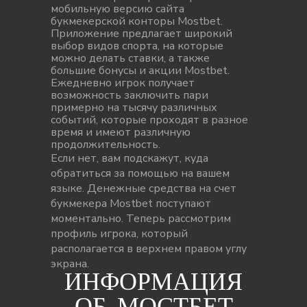
мобильную версию сайта
букмекерской конторы Mostbet.
Приложение предлагает широкий
выбор видов спорта, на которые
можно делать ставки, а также
большие бонусы и акции Mostbet.
Ежедневно игрок получает
возможность заключить пари
примерно на тысячу различных
событий, которые проходят в разное
время и имеют различную
продолжительность.
Если нет, вам подскажут, куда
обратиться за помощью на вашем
языке. Денежные средства на счет
букмекера Mostbet поступают
моментально. Теперь рассмотрим
профиль игрока, который
располагается в верхнем правом углу
экрана.
ИНФОРМАЦИЯ