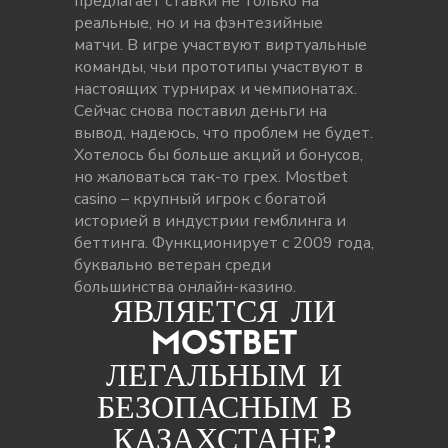
предлагает ставки не только на
реальные, но и на фэнтезийные
матчи. В игре участвуют виртуальные
команды, чьи прототипы участвуют в
настоящих турнирах и чемпионатах.
Сейчас снова поставил деньги на
вывод, надеюсь, что проблем не будет.
Хотелось бы больше акций и бонусов,
но жаловаться так-то грех. Mostbet
casino – крупный игрок с богатой
историей в индустрии гемблинга и
беттинга. Функционирует с 2009 года,
буквально ветеран среди
большинства онлайн-казино.
ЯВЛЯЕТСЯ ЛИ
MOSTBET
ЛЕГАЛЬНЫМ И
БЕЗОПАСНЫМ В
КАЗАХСТАНЕ?