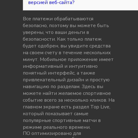
версией веб-сайта?
Все платежи обрабатываются
безопасно, поэтому вы можете быть
уверены, что ваши деньги в
безопасности. Как только платеж
будет одобрен, вы увидите средства
на своем счету в течение нескольких
минут. Мобильное приложение имеет
информативный и интуитивно
понятный интерфейс, а также
привлекательный дизайн и простую
навигацию по разделам. Здесь вы
можете найти желаемое спортивное
событие всего за несколько кликов. На
главном экране есть раздел Top Live,
который показывает самые
популярные спортивные матчи в
режиме реального времени.
ПО оптимизировано для