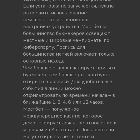
Если установка не запускается, нужно
разрешить использование
неизвестных источников в
настройках устройства. Мостбет и
большинство букмекеров освещают
местные и мировые чемпионаты по
киберспорту. Роспись для
большинства матчей включает только
основные исходы.
Чем больше ставок планирует принять
букмекер, тем больше рынков будет
открыто в росписи. Для удобства все
события в линии можно
отфильтровать по времени начала – в
ближайшие 1, 2, 4, 6 или 12 часов.
Мостбет — популярное
международное казино, которое
демонстрирует лояльное отношение к
игрокам из Казахстана. Пользователи
могут открыть счет в тенге и