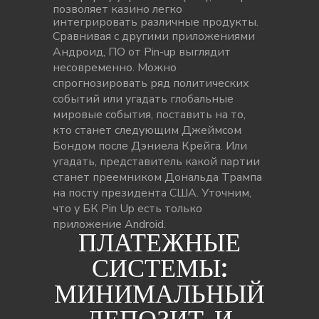
позволяет казино легко
интегрировать различные продукты.
Сравнивая с другими приложениями
Андроид, ПО от Pin-up выглядит
несовременно. Можно
спрогнозировать ряд политических
событий или угадать глобальные
мировые события, поставить на то,
кто станет следующим Джеймсом
Бондом после Дэниела Крейга. Или
угадать, представитель какой партии
станет преемником Дональда Трампа
на посту президента США. Уточним,
что у БК Pin Up есть только
приложение Android.
ПЛАТЕЖНЫЕ
СИСТЕМЫ:
МИНИМАЛЬНЫЙ