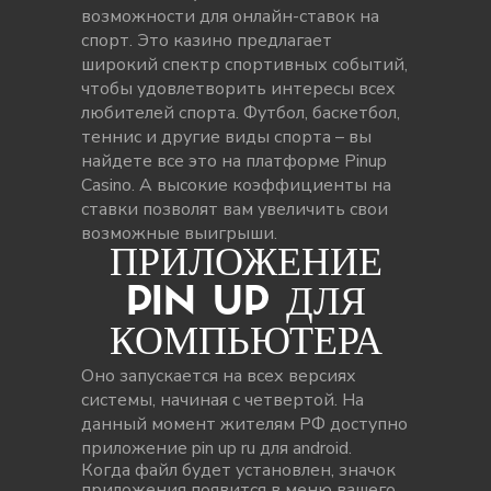
возможности для онлайн-ставок на
спорт. Это казино предлагает
широкий спектр спортивных событий,
чтобы удовлетворить интересы всех
любителей спорта. Футбол, баскетбол,
теннис и другие виды спорта – вы
найдете все это на платформе Pinup
Casino. А высокие коэффициенты на
ставки позволят вам увеличить свои
возможные выигрыши.
ПРИЛОЖЕНИЕ
PIN UP ДЛЯ
КОМПЬЮТЕРА
Оно запускается на всех версиях
системы, начиная с четвертой. На
данный момент жителям РФ доступно
приложение pin up ru для android.
Когда файл будет установлен, значок
приложения появится в меню вашего