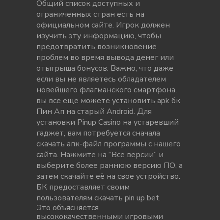
Общий список доступных и
ограниченных стран есть на
официальном сайте. Игрок должен
изучить эту информацию, чтобы
предотвратить возникновение
проблем во время вывода денег или
отыгрыша бонусов. Важно, что даже
если вы не являетесь обладателем
новейшего флагманского смартфона,
вы все еще можете установить apk бк
Пин Ап на старый Android. Для
установки Pinup Casino на устаревший
гаджет, вам потребуется сначала
скачать апк-файл программы с нашего
сайта. Нажмите на “Все версии” и
выберите более раннюю версию ПО, а
затем скачайте её на свое устройство.
БК предоставляет своим
пользователям скачать pin up bet.
Это объясняется
высококачественными игровыми