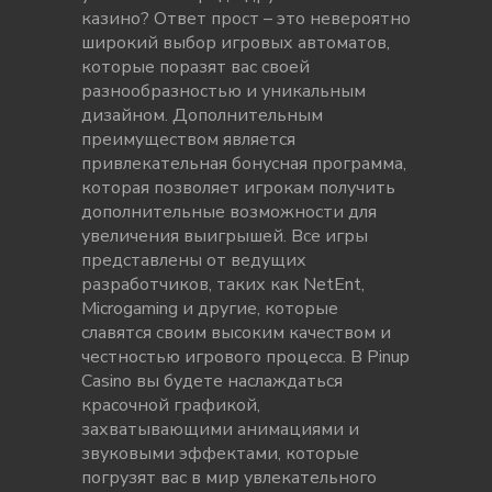
казино? Ответ прост – это невероятно
широкий выбор игровых автоматов,
которые поразят вас своей
разнообразностью и уникальным
дизайном. Дополнительным
преимуществом является
привлекательная бонусная программа,
которая позволяет игрокам получить
дополнительные возможности для
увеличения выигрышей. Все игры
представлены от ведущих
разработчиков, таких как NetEnt,
Microgaming и другие, которые
славятся своим высоким качеством и
честностью игрового процесса. В Pinup
Casino вы будете наслаждаться
красочной графикой,
захватывающими анимациями и
звуковыми эффектами, которые
погрузят вас в мир увлекательного