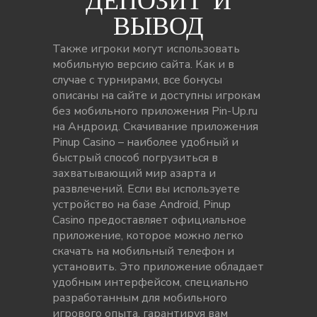
ДЕПОЗИТ И
ВЫВОД
Также игроки могут использовать
мобильную версию сайта. Как и в
случае с турнирами, все бонусы
описаны на сайте и доступны игрокам
без мобильного приложения Pin-Up.ru
на Андроид. Скачивание приложения
Pinup Casino – наиболее удобный и
быстрый способ погрузиться в
захватывающий мир азарта и
развлечений. Если вы используете
устройство на базе Android, Pinup
Casino предоставляет официальное
приложение, которое можно легко
скачать на мобильный телефон и
установить. Это приложение обладает
удобным интерфейсом, специально
разработанным для мобильного
игрового опыта, гарантируя вам