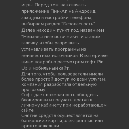
игры. Перед тем, как скачать
приложение Пин-Ап на Андроид,
заходим в настройки телефона,
выбираем раздел “Безопасность”.
Далее находим пункт под названием
“Неизвестные источники” и ставим
галочку, чтобы разрешить
устанавливать программы из
неизвестных источников. В материале
ниже подробно рассмотрим софт Pin
Up и мобильный сайт.
Для того, чтобы пользователи имели
более простой доступ ко всем услугам,
компания разработала отдельную
программу.
Софт дает возможность обходить
блокировки и получать доступ к
личному кабинету при неработающем
сайте.
Снятие средств осуществляется на
банковские карты, электронные или
криптокошельки.