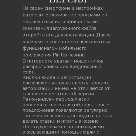
ВЕРСИЯ
На своем смартфоне в настройках
разрешите скачивание программ из
неизвестных источников. После
скачивания загрузочного файла
откройте его для инсталляции. Далее
вы можете полноценно пользоваться
функционалом мобильного
приложения Pin Up казино.
В интернете хватает мошенников,
распространяющих вредоносный
софт.
Кнопки входа и регистрации
расположены справа вверху, процесс
авторизации ничем не отличается от
такового в десктопной версии.
Рекомендуем периодически
проверять список акций, ведь новые
предложения появляются регулярно.
Тут можно вводить, выводить деньги,
делать ставки и играть в казино.
Он сотрудничает с организациями,
оказывающими помощь людям с