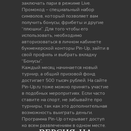
заключать пари в режиме Live.
Промокод – специальный набор
символов, который позволяет вам
получить бонусы, фрибеты и другие
“плюшки”. Для того чтобы его
использовать, необходимо
авторизоваться в личном кабинете
букмекерской конторы Pin-Up, зайти в
свой профиль и выбрать вкладку
“Бонусы”.
Каждый месяц начинается новый
турнир, а общий призовой фонд
достигает 500 тысяч рублей. На сайте
Pin-Up.ru тоже можно принять участие
в подобных меропритиях. Если часто
ставите на спорт, не забывайте про
турниры, так как это дополнительная
возможность выиграть деньги.
Программа Pin-Up открывает доступ
ко всем развлечениям в одном месте.