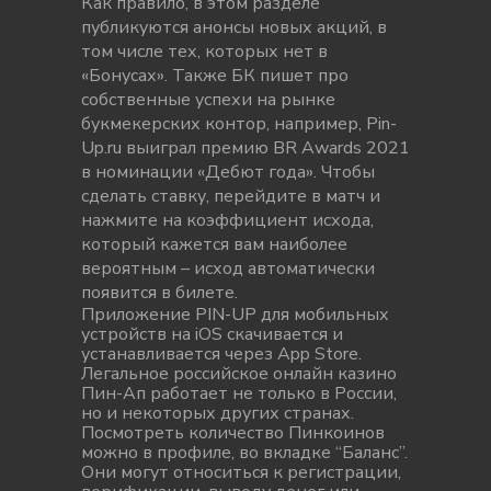
Как правило, в этом разделе
публикуются анонсы новых акций, в
том числе тех, которых нет в
«Бонусах». Также БК пишет про
собственные успехи на рынке
букмекерских контор, например, Pin-
Up.ru выиграл премию BR Awards 2021
в номинации «Дебют года». Чтобы
сделать ставку, перейдите в матч и
нажмите на коэффициент исхода,
который кажется вам наиболее
вероятным – исход автоматически
появится в билете.
Приложение PIN-UP для мобильных
устройств на iOS скачивается и
устанавливается через App Store.
Легальное российское онлайн казино
Пин-Ап работает не только в России,
но и некоторых других странах.
Посмотреть количество Пинкоинов
можно в профиле, во вкладке “Баланс”.
Они могут относиться к регистрации,