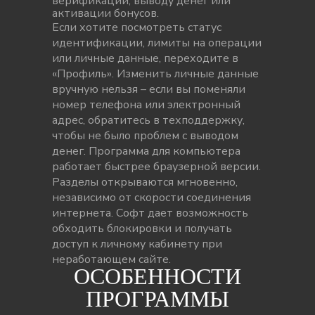
верификации, выводу денег или
активации бонусов.
Если хотите посмотреть статус
идентификации, лимиты на операции
или личные данные, переходите в
«Профиль». Изменить личные данные
вручную нельзя – если вы поменяли
номер телефона или электронный
адрес, обратитесь в техподдержку,
чтобы не было проблем с выводом
денег. Программа для компьютера
работает быстрее браузерной версии.
Разделы открываются мгновенно,
независимо от скорости соединения
интернета. Софт дает возможность
обходить блокировки и получать
доступ к личному кабинету при
неработающем сайте.
ОСОБЕННОСТИ
ПРОГРАММЫ