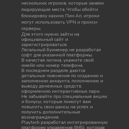
нескольких игроков, которые заняли
лидирующие места. Чтобы обойти
блокировку казино Пин Ап, игроки
могут использовать VPN и прокси-
серверы.
Для этого нужно зайти на
официальный сайт и
зарегистрироваться.
Легальный букмекер не разработал
софт для указанной платформы.
В качестве логина, укажите свой
имейл или номер телефона.
В последнем разделе даются
детальные пояснения по созданию и
заполнению аккаунта, пополнению и
выводу денежных средств,
оформлению интерактивных пари.
Не забывайте про специальные акции
и бонусы, которые помогут вам
повысить свои шансы на успех и
получить дополнительные
вознаграждения.
Playtech разработал интегрированную
платформу управления (IMS), которая