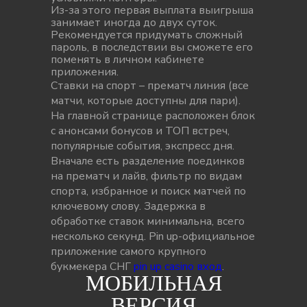
Из-за этого первая выплата выигрыша
занимает иногда до двух суток.
Рекомендуется придумать сложный
пароль, в последствии вы сможете его
поменять в личном кабинете
приложения.
Ставки на спорт – прематч линия (все
матчи, которые доступны для пари).
На главной странице расположен блок
с анонсами бонусов и ТОП встреч,
популярные события, экспресс дня.
Вначале есть разделение поединков
на прематч и лайв, фильтр по видам
спорта, избранное и поиск матчей по
ключевому слову. Задержка в
обработке ставок минимальна, всего
несколько секунд. Pin up-официальное
приложение самого крупного
букмекера СНГ
pin up casino вход
.
МОБИЛЬНАЯ