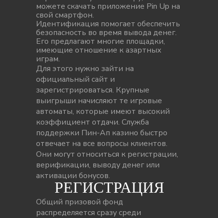
можете скачать приложение Pin Up на
свой смартфон.
Идентификация помогает обеспечить
безопасность во время вывода денег.
Его предлагают многие площадки,
имеющие отношение к азартных
играм.
Для этого нужно зайти на
официальный сайт и
зарегистрироваться. Крупные
выигрыши начисляют те игровые
автоматы, которые имеют высокий
коэффициент отдачи. Служба
поддержки Пин-Ап казино быстро
отвечает на все вопросы клиентов.
Они могут относиться к регистрации,
верификации, выводу денег или
активации бонусов.
РЕГИСТРАЦИЯ
Общий призовой фонд
распределяется сразу среди