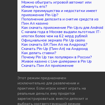
Можно обыграть игровой автомат или
обмануть его?
Какие преимущества и недостатки имеет
приложение Pin-Up?
Пополнение депозита и снятие средств из
Пин Ап казино
Как скачать приложение Pin-Up.ru для Android
С начала года в Москве выдали льготных IT-
ипотек более чем на 62 млрд рублей
Официальное зеркало Pin Up casino
Как скачать БК Пин Ап на Андроид?
Скачать Pin-Up (Пин-Ап) на Андроид
Как делать ставки?
Почему Pin Up так популярен в России?
Живое казино с Live-дилерами в Pin Up
Скачать Пин Ап приложение
Этот режим предназначен
исключительно для развлечения и
практики. Если игрок хочет играть на
реальные деньги, ему придется
зарегистрироваться, внести депозит и
выбрать соответствующий режим