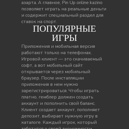
азарта. А главное, Pin Up online kazino
позволяет играть на реальные деньги
и содержит специальный раздел для
ставок на спорт.
ПОПУЛЯРНЫЕ
ИГРЫ
Приложения и мобильная версия
работают только на телефонах.
Игровой клиент — это скачиваемый
софт, а вот мобильный сайт
открывается через мобильный
браузер. После инсталляции
приложения в нем нужно
зарегистрироваться. Чтобы играть
платно, гемблер должен создать
аккаунт и пополнить свой баланс.
Клиент создает аккаунт, пополняет
депозит, выбирает нужную игру в
каталоге. Каждый игрок, который
заботится о своей анонимности,