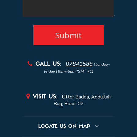
07841588

CALL US:
Monday–
Friday | 9am–5pm (GMT +1)

Uttor Badda, Addullah
VISIT US:
Bug, Road: 02
LOCATE US ON MAP