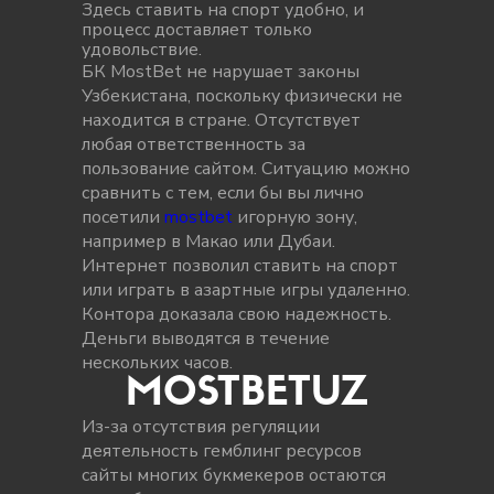
Здесь ставить на спорт удобно, и
процесс доставляет только
удовольствие.
БК MostBet не нарушает законы
Узбекистана, поскольку физически не
находится в стране. Отсутствует
любая ответственность за
пользование сайтом. Ситуацию можно
сравнить с тем, если бы вы лично
посетили
mostbet
игорную зону,
например в Макао или Дубаи.
Интернет позволил ставить на спорт
или играть в азартные игры удаленно.
Контора доказала свою надежность.
Деньги выводятся в течение
нескольких часов.
MOSTBETUZ
Из-за отсутствия регуляции
деятельность гемблинг ресурсов
сайты многих букмекеров остаются