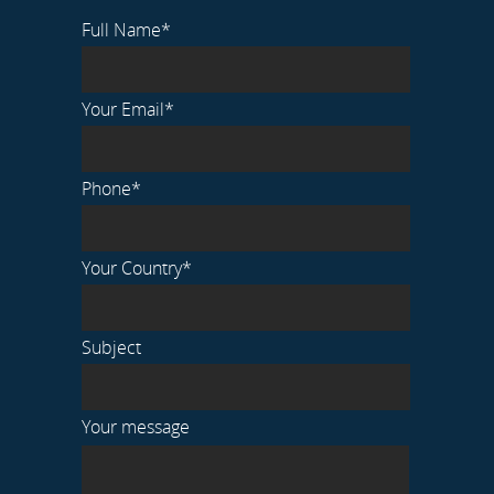
Full Name*
Your Email*
Phone*
Your Country*
Subject
Your message