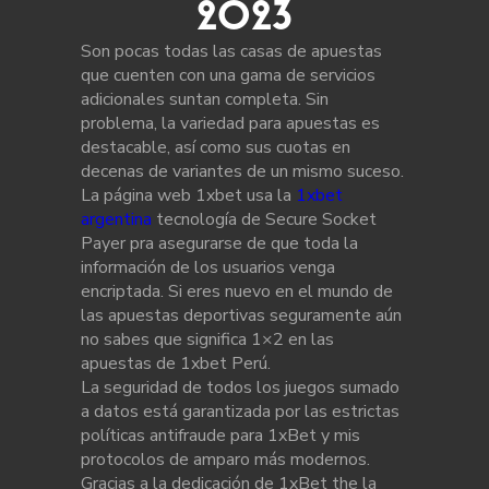
2023
Son pocas todas las casas de apuestas
que cuenten con una gama de servicios
adicionales suntan completa. Sin
problema, la variedad para apuestas es
destacable, así como sus cuotas en
decenas de variantes de un mismo suceso.
La página web 1xbet usa la
1xbet
argentina
tecnología de Secure Socket
Payer pra asegurarse de que toda la
información de los usuarios venga
encriptada. Si eres nuevo en el mundo de
las apuestas deportivas seguramente aún
no sabes que significa 1×2 en las
apuestas de 1xbet Perú.
La seguridad de todos los juegos sumado
a datos está garantizada por las estrictas
políticas antifraude para 1xBet y mis
protocolos de amparo más modernos.
Gracias a la dedicación de 1xBet the la