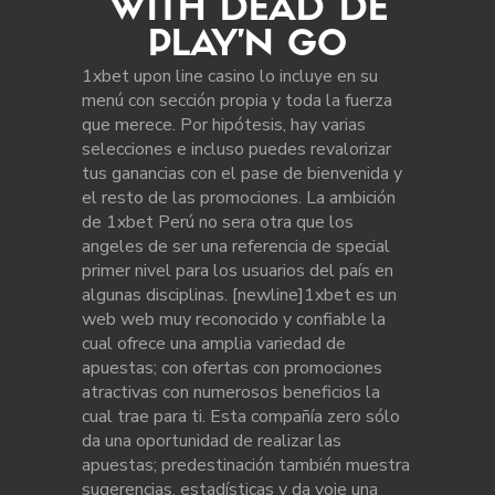
WITH DEAD DE
PLAY’N GO
1xbet upon line casino lo incluye en su
menú con sección propia y toda la fuerza
que merece. Por hipótesis, hay varias
selecciones e incluso puedes revalorizar
tus ganancias con el pase de bienvenida y
el resto de las promociones. La ambición
de 1xbet Perú no sera otra que los
angeles de ser una referencia de special
primer nivel para los usuarios del país en
algunas disciplinas. [newline]1xbet es un
web web muy reconocido y confiable la
cual ofrece una amplia variedad de
apuestas; con ofertas con promociones
atractivas con numerosos beneficios la
cual trae para ti. Esta compañía zero sólo
da una oportunidad de realizar las
apuestas; predestinación también muestra
sugerencias, estadísticas y da voie una