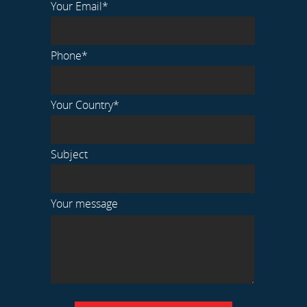
Your Email*
Phone*
Your Country*
Subject
Your message