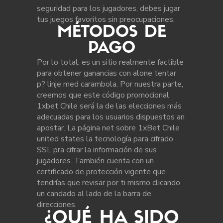
seguridad para los jugadores, debes jugar
tus juegos favoritos sin preocupaciones.
MÉTODOS DE
PAGO
Por lo total, es un sitio realmente factible
para obtener ganancias con alone tentar
p? linje med carambola. Por nuestra parte,
creemos que este código promocional
1xbet Chile será la de las elecciones más
adecuadas para los usuarios dispuestos an
apostar. La página net sobre 1xBet Chile
united states la tecnología para cifrado
SSL pra cifrar la información de sus
jugadores. También cuenta con un
certificado de protección vigente que
tendrías que revisar por ti mismo clicando
un candado al lado de la barra de
direcciones.
¿QUÉ HA SIDO