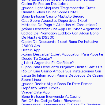
Casino En Festón Del 1xbet
¿puedo Jugar Máquinas Tragamonedas Gratis
Durante Sitios Online Sobre Chile?
Bono Betsson Casino Múltiplo Seguro
Casa Sobre Apuestas Deportivas 1xbet
Métodos De Pago Y Atención Al Consumidor?
¿cómo Descargar Una App De 1xbet Argentina?
Código De Promoción Luckbox Con Algun Bono
De Hasta €/£/$300
Cupón De Descuento 1xbet Bono De Inclusive
28600 Ars
Betfun App
¿cómo Descargar 1xbet Application Para Apostar
Desde Tu Celular?
¿1xbet Argentina Es Confiable?
Cupón Para Descuento Ninjabet Cuenta Gratis 0€
Río On Line Casino Amplia Sus Instalaciones Con
Lanza Su Informacion Página De Juegos De Casino
Sobre Línea
¿puedo Recibir Algun Bono En Este Primer
Depósito Sobre 1xbet?
Wager Chile App
Bono Betsson Bienvenido Al Casino
Bet Oficina Codigo Sobre Bienvenido