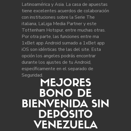
Latinoamérica y Asia. La casa de apuestas
tiene excelentes acuerdos de colaboración
con instituciones sobre la Serie The
italiana, LaLiga Media Partner y este
Tottenham Hotspur, entre muchas otras.
Por otra parte, las funciones entre ma
1xBet app Android sumado a 1xBet app
iOS son idénticas the las del site. Esta
opción los angeles podrás encontrar
durante los ajustes de tu Android,
específicamente en el separado de
Seguridad.
MEJORES
BONO DE
BIENVENIDA SIN
DEPÓSITO
VENEZUELA