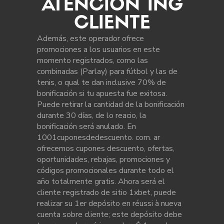
ATENCIÓN ING
CLIENTE
Además, este operador ofrece
promociones a los usuarios en este
momento registrados, como las
combinadas (Parlay) para fútbol y las de
tenis, o qual te dan inclusive 70% de
bonificación si tu apuesta fue exitosa.
Puede retirar la cantidad de la bonificación
durante 30 días, de lo reacio, la
bonificación será anulado. En
1001cuponesdedescuento. com. ar
ofrecemos cupones descuento, ofertas,
oportunidades, rebajas, promociones y
códigos promocionales durante todo el
año totalmente gratis. Ahora será el
cliente registrado de sitio 1xbet, puede
realizar su 1er depósito en réussi à nueva
cuenta sobre cliente; este depósito debe