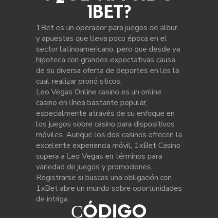
1BET?
1Bet es un operador para juegos de albur
y apuestas que lleva poco época en el
sector latinoamericano, pero que desde ya
hipoteca con grandes expectativas causa
de su diversa oferta de deportes en los la
cual realizar pronó sticos.
Leo Vegas Online casino es un online
casino en línea bastante popular,
especialmente através de su enfoque en
los juegos sobre casino para dispositivos
móviles. Aunque los dos casinos ofrecen la
excelente experiencia móvil, 1xBet Casino
supera a Leo Vegas en términos para
variedad de juegos y promociones.
Registrarse si buscas una obligación con
1xBet abre un mundo sobre oportunidades
de intriga.
СÓDIGO