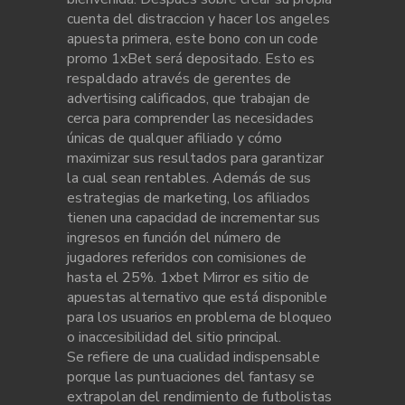
cuenta del distraccion y hacer los angeles
apuesta primera, este bono con un code
promo 1xBet será depositado. Esto es
respaldado através de gerentes de
advertising calificados, que trabajan de
cerca para comprender las necesidades
únicas de qualquer afiliado y cómo
maximizar sus resultados para garantizar
la cual sean rentables. Además de sus
estrategias de marketing, los afiliados
tienen una capacidad de incrementar sus
ingresos en función del número de
jugadores referidos con comisiones de
hasta el 25%. 1xbet Mirror es sitio de
apuestas alternativo que está disponible
para los usuarios en problema de bloqueo
o inaccesibilidad del sitio principal.
Se refiere de una cualidad indispensable
porque las puntuaciones del fantasy se
extrapolan del rendimiento de futbolistas