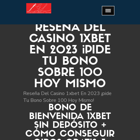
Home
.
Reseña Del Casino 1xbet En 2023 ¡pide
Tu Bono Sobre 100 Hoy Mismo
RESEÑA DEL
CASINO 1XBET
EN 2023 ¡PIDE
TU BONO
SOBRE 100
HOY MISMO
Reseña Del Casino 1xbet En 2023 ¡pide
Tu Bono Sobre 100 Hoy Mismo!
BONO DE
BIENVENIDA 1XBET
SIN DEPÓSITO +
CÓMO CONSEGUIR