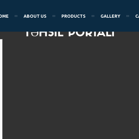
sil Portalı
OME
ABOUT US
PRODUCTS
GALLERY
C
H-GAME AVIATOR NECƏ
TƏHSIL PORTALI