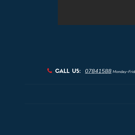
07841588

CALL US:
Monday–Frid