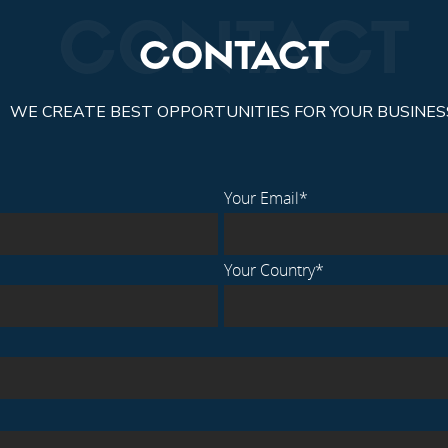
CONTACT
CONTACT
WE CREATE BEST OPPORTUNITIES FOR YOUR BUSINES
Your Email*
Your Country*