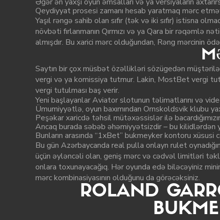
Əgər ən yaxşı oyun əmsalları və ya versiyaların axtarır
Qeydiyyat prosesi zamanı hesab yaratmaq mərc etməy
Yaşıl rəngə sahib olan sıfır (tək və iki sıfır) istisna o
növbəti fırlanmanın Qırmızı və ya Qara bir rəqəmlə nət
almışdır. Bu xarici mərc olduğundan, Rəng mərcinin ödə
M
Saytın bir çox müsbət özəllikləri sözügedən müştərilər
vergi və ya komissiya tutmur. Lakin, MostBet vergi tu
vergi tutulması baş verir.
Yeni başlayanlar Aviator slotunun təlimatlarını və video 
Ümumiyyətlə, oyun baxımından Ornskoldsvik klubu yaxşı
Peşəkar xaricdə təhsil mütəxəssislər ilə bacardığımızın 
Ancaq burada səbəb əhəmiyyətsizdir – bu kilidlərdən 
Bunların arasında “1xBet” bukmeyker kontoru xüsusi canf
Bu gün Azərbaycanda real pulla onlayn rulet oynadığın
üçün əyləncəli olan, geniş mərc və cədvəl limitləri tə
onlara toxunayacağıq. Hər oyunda edə biləcəyiniz mini
mərc kombinasiyasının olduğunu da görəcəksiniz.
ROLAND GARRO
BUKME