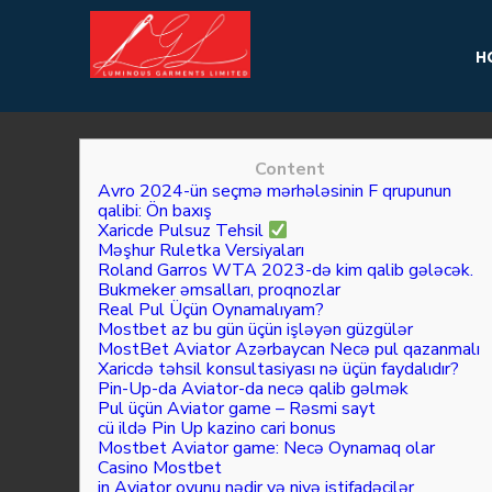
Home
.
Populyar Crash-Game Aviator Necə oynamaq olar? Təh
H
POPULYAR CRAS
Content
Avro 2024-ün seçmə mərhələsinin F qrupunun
qalibi: Ön baxış
Xaricde Pulsuz Tehsil
Məşhur Ruletka Versiyaları
Roland Garros WTA 2023-də kim qalib gələcək.
Bukmeker əmsalları, proqnozlar
Real Pul Üçün Oynamalıyam?
Mostbet az bu gün üçün işləyən güzgülər
MostBet Aviator Azərbaycan Necə pul qazanmalı
Xaricdə təhsil konsultasiyası nə üçün faydalıdır?
Pin-Up-da Aviator-da necə qalib gəlmək
Pul üçün Aviator game – Rəsmi sayt
cü ildə Pin Up kazino cari bonus
Mostbet Aviator game: Necə Oynamaq olar
Casino Mostbet
in Aviator oyunu nədir və niyə istifadəçilər