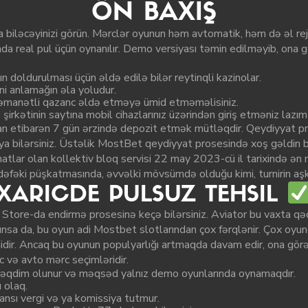
ÖN BAXIŞ
a biləcəyinizi görün. Mərclər oyunun həm avtomatik, həm də əl reji
 real pul üçün oynanılır. Demo versiyası təmin edilməyib, ona gö
n doldurulması üçün əldə edilə bilər reytinqli kazinolar.
ni anlamağın əla yoludur.
n zəmanətli qazanc əldə etməyə ümid etməməlisiniz.
irkətinin saytına mobil cihazlarınız üzərindən giriş etməniz lazım
an etibarən 7 gün ərzində depozit etmək mütləqdir. Qeydiyyat pr
ya bilərsiniz. Üstəlik MostBet qeydiyyat prosesində xoş gəldin 
atlar olan kollektiv bloq servisi 22 may 2023-cü il tarixində ən 
əfəki püşkatmasında, əvvəlki mövsümdə olduğu kimi, turnirin aşkar 
XARICDE PULSUZ TEHSIL
tore-da endirmə prosesinə keçə bilərsiniz. Aviator bu vaxta qədə
olunsa da, bu oyun adi Mostbet slotlarından çox fərqlənir. Çox oyu
yenidir. Ancaq bu oyunun populyarlığı artmaqda davam edir, ona gö
c və avto mərc seçimləridir.
ı təqdim olunur və məqsəd yalnız demo oyunlarında oynamaqdır.
ı olaq.
ansı vergi və ya komissiya tutmur.