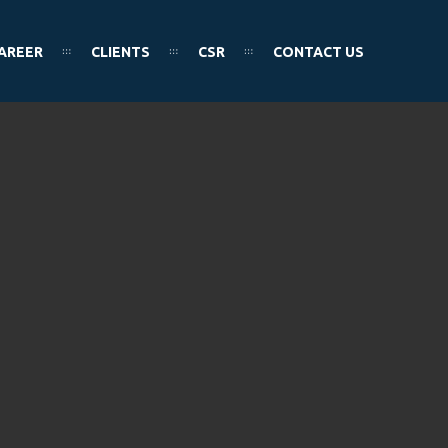
AREER
CLIENTS
CSR
CONTACT US
 OYNAMAQ OLAR?