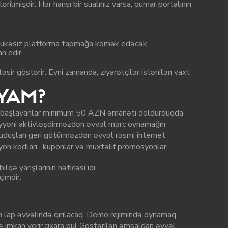
ilmişdir. Hər hansı bir sualınız varsa, qumar portalının
təhlükəsiz platforma tapmağa kömək edəcək.
n edir.
sir göstərir. Eyni zamanda, ziyarətçilər istənilən vaxt
YAM?
eni başlayanlar minimum 50 AZN əmanəti doldurduqda
iyyəni aktivləşdirməzdən əvvəl mərc oynamağın
n uduşları geri götürməzdən əvvəl rəsmi internet
osyon kodları , kuponlar və müxtəlif promosyonlar
qə yarışlarının nəticəsi idi.
çimdir.
un lap əvvəlində qırılacaq. Demo rejimində oynamaq
ə imkan verir.çıxara pul Göstərilən əmsaldan əvvəl