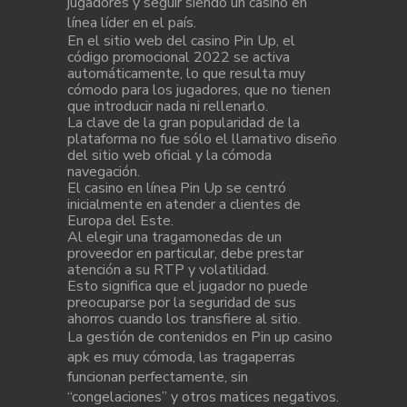
jugadores y seguir siendo un casino en
línea líder en el país.
En el sitio web del casino Pin Up, el
código promocional 2022 se activa
automáticamente, lo que resulta muy
cómodo para los jugadores, que no tienen
que introducir nada ni rellenarlo.
La clave de la gran popularidad de la
plataforma no fue sólo el llamativo diseño
del sitio web oficial y la cómoda
navegación.
El casino en línea Pin Up se centró
inicialmente en atender a clientes de
Europa del Este.
Al elegir una tragamonedas de un
proveedor en particular, debe prestar
atención a su RTP y volatilidad.
Esto significa que el jugador no puede
preocuparse por la seguridad de sus
ahorros cuando los transfiere al sitio.
La gestión de contenidos en Pin up casino
apk es muy cómoda, las tragaperras
funcionan perfectamente, sin
“congelaciones” y otros matices negativos.