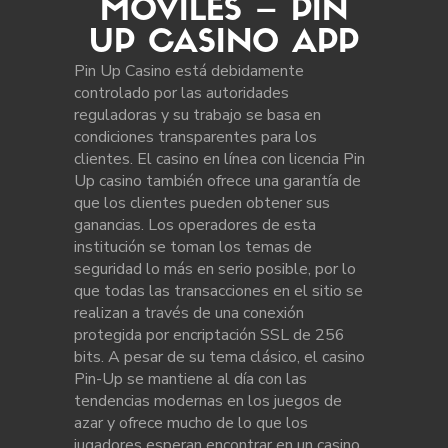
MÓVILES – PIN
UP CASINO APP
Pin Up Casino está debidamente
controlado por las autoridades
reguladoras y su trabajo se basa en
condiciones transparentes para los
clientes. El casino en línea con licencia Pin
Up casino también ofrece una garantía de
que los clientes pueden obtener sus
ganancias. Los operadores de esta
institución se toman los temas de
seguridad lo más en serio posible, por lo
que todas las transacciones en el sitio se
realizan a través de una conexión
protegida por encriptación SSL de 256
bits. A pesar de su tema clásico, el casino
Pin-Up se mantiene al día con las
tendencias modernas en los juegos de
azar y ofrece mucho de lo que los
jugadores esperan encontrar en un casino