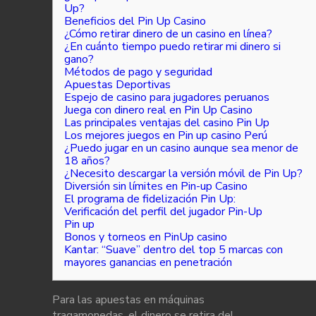
Up?
Beneficios del Pin Up Casino
¿Cómo retirar dinero de un casino en línea?
¿En cuánto tiempo puedo retirar mi dinero si
gano?
Métodos de pago y seguridad
Apuestas Deportivas
Espejo de casino para jugadores peruanos
Juega con dinero real en Pin Up Casino
Las principales ventajas del casino Pin Up
Los mejores juegos en Pin up casino Perú
¿Puedo jugar en un casino aunque sea menor de
18 años?
¿Necesito descargar la versión móvil de Pin Up?
Diversión sin límites en Pin-up Casino
El programa de fidelización Pin Up:
Verificación del perfil del jugador Pin-Up
Pin up
Bonos y torneos en PinUp casino
Kantar: “Suave” dentro del top 5 marcas con
mayores ganancias en penetración
Para las apuestas en máquinas
tragamonedas, el dinero se retira del