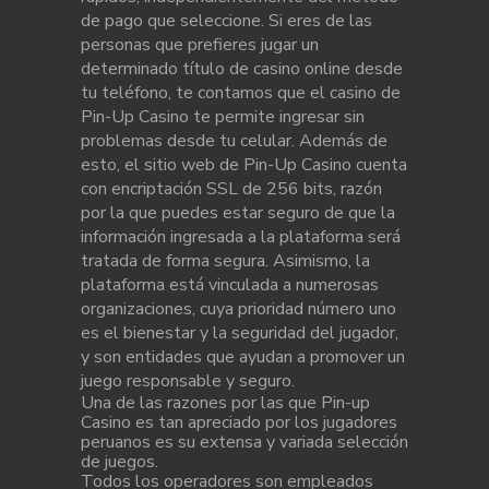
de pago que seleccione. Si eres de las
personas que prefieres jugar un
determinado título de casino online desde
tu teléfono, te contamos que el casino de
Pin-Up Casino te permite ingresar sin
problemas desde tu celular. Además de
esto, el sitio web de Pin-Up Casino cuenta
con encriptación SSL de 256 bits, razón
por la que puedes estar seguro de que la
información ingresada a la plataforma será
tratada de forma segura. Asimismo, la
plataforma está vinculada a numerosas
organizaciones, cuya prioridad número uno
es el bienestar y la seguridad del jugador,
y son entidades que ayudan a promover un
juego responsable y seguro.
Una de las razones por las que Pin-up
Casino es tan apreciado por los jugadores
peruanos es su extensa y variada selección
de juegos.
Todos los operadores son empleados