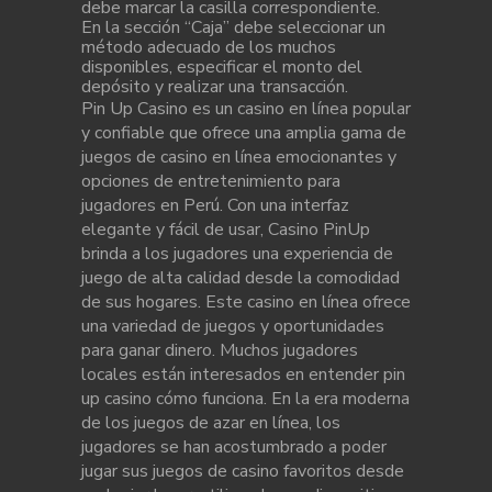
debe marcar la casilla correspondiente.
En la sección “Caja” debe seleccionar un
método adecuado de los muchos
disponibles, especificar el monto del
depósito y realizar una transacción.
Pin Up Casino es un casino en línea popular
y confiable que ofrece una amplia gama de
juegos de casino en línea emocionantes y
opciones de entretenimiento para
jugadores en Perú. Con una interfaz
elegante y fácil de usar, Casino PinUp
brinda a los jugadores una experiencia de
juego de alta calidad desde la comodidad
de sus hogares. Este casino en línea ofrece
una variedad de juegos y oportunidades
para ganar dinero. Muchos jugadores
locales están interesados en entender pin
up casino cómo funciona. En la era moderna
de los juegos de azar en línea, los
jugadores se han acostumbrado a poder
jugar sus juegos de casino favoritos desde