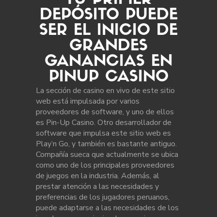
TU PRIMER
DEPÓSITO PUEDE
SER EL INICIO DE
GRANDES
GANANCIAS EN
PINUP CASINO
La sección de casino en vivo de este sitio
web está impulsada por varios
proveedores de software, y uno de ellos
es Pin-Up Casino. Otro desarrollador de
software que impulsa este sitio web es
Play’n Go, y también es bastante antiguo.
Compañía sueca que actualmente se ubica
como uno de los principales proveedores
de juegos en la industria. Además, al
prestar atención a las necesidades y
preferencias de los jugadores peruanos,
puede adaptarse a las necesidades de los