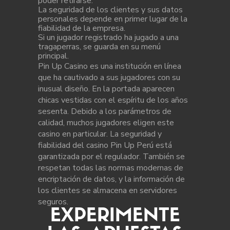
poder retirarse.
La seguridad de los clientes y sus datos
personales depende en primer lugar de la
fiabilidad de la empresa.
Si un jugador registrado ha jugado a una
tragaperras, se guarda en su menú
principal.
Pin Up Casino es una institución en línea
que ha cautivado a sus jugadores con su
inusual diseño. En la portada aparecen
chicas vestidas con el espíritu de los años
sesenta. Debido a los parámetros de
calidad, muchos jugadores eligen este
casino en particular. La seguridad y
fiabilidad del casino Pin Up Perú está
garantizada por el regulador. También se
respetan todas las normas modernas de
encriptación de datos, y la información de
los clientes se almacena en servidores
seguros.
EXPERIMENTE