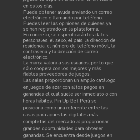
en estos días.
Puede obtener ayuda enviando un correo
electrónico o llamando por teléfono.
Puedes leer las opiniones de quienes ya
se han registrado en la plataforma.
En concreto, se especificarán los datos
personales, el sexo, el país, la dirección de
residencia, el número de teléfono móvil, la
contraseña y la dirección de correo
electrónico.
La marca valora a sus usuarios, por lo que
sólo coopera con los mejores y más
fiables proveedores de juegos.
Las salas proporcionan un amplio catálogo
en juegos de azar con altos pagos en
ganancias el cual suele ser inmediato o con
horas hábiles. Pin Up Bet Perú se
posiciona como una referente entre las
casas para apuestas digitales más
completas del mercado al proporcionar
grandes oportunidades para obtener
ganancias. Se encuentra desde juegos en