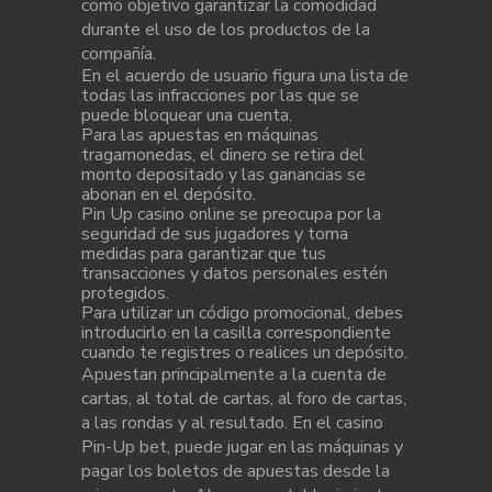
como objetivo garantizar la comodidad
durante el uso de los productos de la
compañía.
En el acuerdo de usuario figura una lista de
todas las infracciones por las que se
puede bloquear una cuenta.
Para las apuestas en máquinas
tragamonedas, el dinero se retira del
monto depositado y las ganancias se
abonan en el depósito.
Pin Up casino online se preocupa por la
seguridad de sus jugadores y toma
medidas para garantizar que tus
transacciones y datos personales estén
protegidos.
Para utilizar un código promocional, debes
introducirlo en la casilla correspondiente
cuando te registres o realices un depósito.
Apuestan principalmente a la cuenta de
cartas, al total de cartas, al foro de cartas,
a las rondas y al resultado. En el casino
Pin-Up bet, puede jugar en las máquinas y
pagar los boletos de apuestas desde la