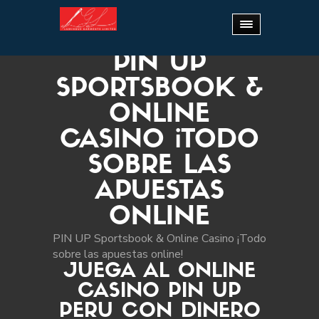
Home
.
PIN UP Sportsbook & Online Casino ¡Todo
sobre las apuestas online
PIN UP
SPORTSBOOK &
ONLINE
CASINO ¡TODO
SOBRE LAS
APUESTAS
ONLINE
PIN UP Sportsbook & Online Casino ¡Todo
sobre las apuestas online!
JUEGA AL ONLINE
CASINO PIN UP
PERU CON DINERO