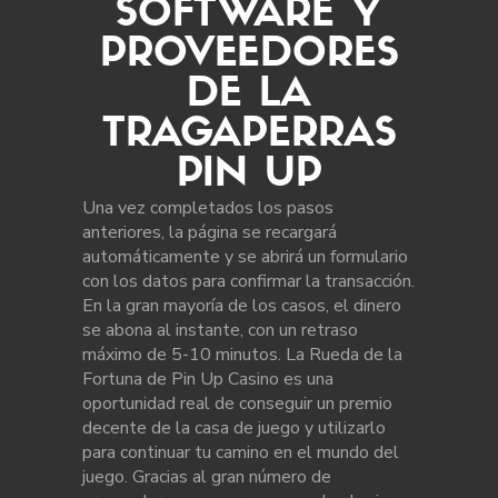
SOFTWARE Y
PROVEEDORES
DE LA
TRAGAPERRAS
PIN UP
Una vez completados los pasos
anteriores, la página se recargará
automáticamente y se abrirá un formulario
con los datos para confirmar la transacción.
En la gran mayoría de los casos, el dinero
se abona al instante, con un retraso
máximo de 5-10 minutos. La Rueda de la
Fortuna de Pin Up Casino es una
oportunidad real de conseguir un premio
decente de la casa de juego y utilizarlo
para continuar tu camino en el mundo del
juego. Gracias al gran número de