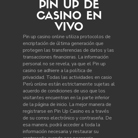
PIN UP DE
CASINO EN
VIVO
Pin up casino online utiliza protocolos de
encriptación de última generación que
protegen las transferencias de datos y las
transacciones financieras. La información
personal no se revela, ya que el Pin up
casino se adhiere a la política de
privacidad. Todas las actividades en casio
Perù online están estrictamente sujetas al
acuerdo de condiciones de uso que los
visitantes encuentran en la parte inferior
de la página de inicio. La mejor manera de
registrarse en Pin Up Casino es a través
de su correo electrónico y contraseña. De
esa manera, podrá acceder a toda la
información necesaria y restaurar su