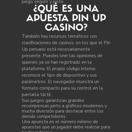
juego seguro y justo.
¿QUÉ ES UNA
APUESTA PIN UP
CASINO?
También hay recursos temáticos con
clasificaciones de casinos, en los que el Pin
Up peruano está necesariamente
presente. Puedes leer las opiniones de
quienes ya se han registrado en la
plataforma. El propio código interno
reconoce el tipo de dispositivo y sus
parámetros. El navegador muestra un
formato compacto para su control en la
pantalla táctil.
Sus juegos garantizan grandes
recompensas junto a gráficos modernos y
mucha diversión para destacar entre los
demás competidores.
Una apuesta es el número mínimo de
apuestas que un jugador debe realizar para