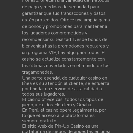
Por eso, ofrecen una variedad de métodos
de pago y medidas de seguridad para
garantizar que tus transacciones y datos
estén protegidos. Ofrece una amplia gama
de bonos y promociones para mantener a
los jugadores comprometidos y
recompensar su lealtad. Desde bonos de
bienvenida hasta promociones regulares y
un programa VIP, hay algo para todos. El
casino se actualiza constantemente con
las últimas novedades en el mundo de las
tragamonedas.
Una parte esencial de cualquier casino en
línea es su atención al cliente, se esfuerza
por brindar un servicio de alta calidad a
todos sus jugadores.
El casino ofrece casi todos los tipos de
juego, incluidos Hold’em y Omaha.
En Perú, el casino opera legalmente, por
lo que el acceso a la plataforma es
siempre gratuito.
El sitio web de Pin-Up Casino es una
plataforma de juegos de apuestas en línea