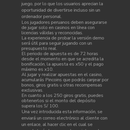
juego, por lo que los usuarios aprecian la
oportunidad de divertirse incluso sin un
ordenador personal.
Los jugadores peruanos deben asegurarse
de jugar solo en casinos en línea con
licencias válidas y reconocidas.
La experiencia de probar la versión demo
será útil para seguir jugando con un
presupuesto real.
El periodo de apuesta es de 72 horas
desde el momento en que se acredita la
bonificación, la apuesta es x50 y el pago
máximo es x10.
Al jugar y realizar apuestas en el casino,
acumularás Pincoins que podrás canjear por
bonos, giros gratis u otras recompensas
exclusivas.
En cuanto a los 250 giros gratis, puedes
obtenerlos si el monto del depósito
supera los S/ 100.
Una vez introducida esta información, se
enviará un correo electrónico al cliente con
un enlace, al hacer clic en el cual se