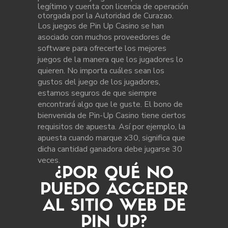
legítimo y cuenta con licencia de operación
otorgada por la Autoridad de Curazao.
Los juegos de Pin Up Casino se han
asociado con muchos proveedores de
software para ofrecerte los mejores
juegos de la manera que los jugadores lo
quieren. No importa cuáles sean los
gustos del juego de los jugadores,
estamos seguros de que siempre
encontrará algo que le guste. El bono de
bienvenida de Pin-Up Casino tiene ciertos
requisitos de apuesta. Así por ejemplo, la
apuesta cuando marque x30, significa que
dicha cantidad ganadora debe jugarse 30
veces.
¿POR QUÉ NO
PUEDO ACCEDER
AL SITIO WEB DE
PIN UP?