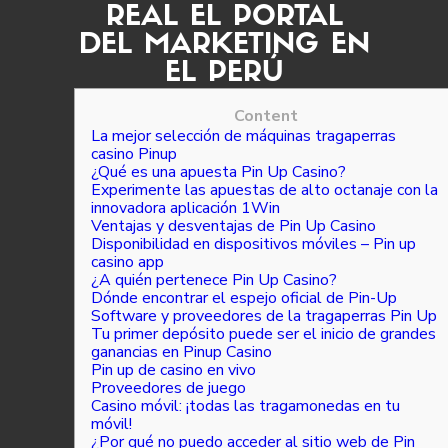
REAL EL PORTAL
DEL MARKETING EN
EL PERÚ
Content
La mejor selección de máquinas tragaperras
casino Pinup
¿Qué es una apuesta Pin Up Casino?
Experimente las apuestas de alto octanaje con la
innovadora aplicación 1Win
Ventajas y desventajas de Pin Up Casino
Disponibilidad en dispositivos móviles – Pin up
casino app
¿A quién pertenece Pin Up Casino?
Dónde encontrar el espejo oficial de Pin-Up
Software y proveedores de la tragaperras Pin Up
Tu primer depósito puede ser el inicio de grandes
ganancias en Pinup Casino
Pin up de casino en vivo
Proveedores de juego
Casino móvil: ¡todas las tragamonedas en tu
móvil!
¿Por qué no puedo acceder al sitio web de Pin