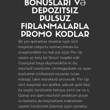
BONUSLARI VƏ
DEPOZITSIZ
PULSUZ
FIRLANMALARLA
PROMO KODLAR
Bir çox qumarbaz insanlar üçün slot
maşınları cekpotu vurmaq imkanı ilə
əlaqələndirilir və real pul üçün Pin-Up
casino az belə bir fürsət təqdim edir.
Oyunçular başa düşməlidirlər ki, bu,
müxtəlif sxemlərin, strategiyaların və oyun
üsullarının istifadəsini nəzərdə tutan
maraqlı, lakin mürəkkəb prosesdir. Pin-Up
slot maşınları əla qrafika, yüksək gəlir faizi
ilə seçilir, bəzilərinin hekayə xətti var və s.
Qumar evi daim müxtəlif yenilikləri izləyir
və bununla da müştərilərin maksimum
sayının tələblərini ödəmək üçün zamanla