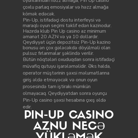
oyunlarından həzz almağa, Pin Up casino
çoxlu parlaq emosiyalar və həzz almağa
kömək edəcək.
Pin-Up, istifadəçi dostu interfeysi və
maraqlı oyun seçimi təklif edən kazinodur.
Hazırda klub Pin Up casino az minimum
əmanət 20 AZN və ya 10 dollardır.
Qeydiyyat üçün depozitsiz Pin-Up kazino
bonusu ən çox gələcəkdə döyülməli olan
pulsuz fırlanmalar şəklində verilir.
Bütün nöqtələri oxuduqdan sonra istifadəçi
müvafiq qutuyu işarələməlidir. Əks halda,
operator müştərinin şəxsi məlumatlarına
giriş əldə etməyəcək və onun oyun
prosesində tam iştirakı mümkün
olmayacaq. Qeydiyyatdan sonra oyunçu
Pin-Up casino şəxsi hesabına çıxış əldə
edir.
PIN-UP CASINO
AZNU NECƏ