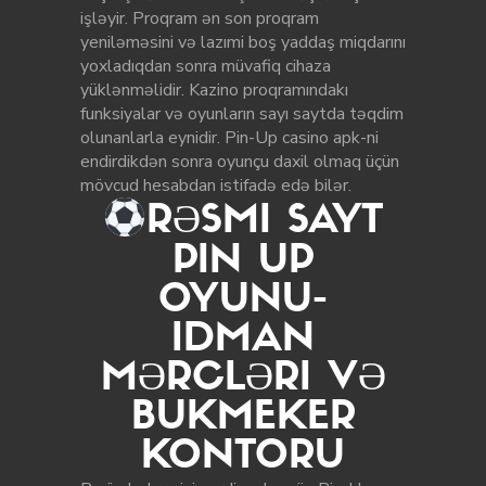
işləyir. Proqram ən son proqram
yeniləməsini və lazımi boş yaddaş miqdarını
yoxladıqdan sonra müvafiq cihaza
yüklənməlidir. Kazino proqramındakı
funksiyalar və oyunların sayı saytda təqdim
olunanlarla eynidir. Pin-Up casino apk-ni
endirdikdən sonra oyunçu daxil olmaq üçün
mövcud hesabdan istifadə edə bilər.
RƏSMI SAYT
PIN UP
OYUNU-
IDMAN
MƏRCLƏRI VƏ
BUKMEKER
KONTORU