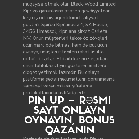
müqayisə etmək olar. Black-Wood Limited
Kipr və qanunlarına əsasən qeydiyyatdan
keçmiş ödəniş agenti kimi fəaliyyət
göstərir Spirou Kiprianou 34, SK House,
3456 Limassol, Kipr, ana şirkət Carleta
N.V. Onun müştəriləri təkcə öz zövqləri
üçün mərc edə bilməz, həm də pul üçün
oynaya, uduşları istənilən rahat üsulla
götürə bilərlər. Etibarlı kazino seçərkən
onun təhlükəsizliyini göstərən amillərə
diqqət yetirmək lazımdır. Bu onlayn
platforma şəxsi məlumatların qorunmasına
zəmanət verən müasir şifrələmə
protokollarından istifadə edir.
PIN UP – RƏSMI
SAYT ONLAYN
OYNAYIN, BONUS
QAZANIN