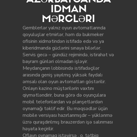
AZƏRBAYCANDA
IDMAN
MƏRCLƏRI
Gemblerlər yalnız oyun avtomatlarında
qoyuluşlar etmirlər, həm də bukmeker
ofisinin xidmətindən istifadə edə və ya
kiberidmanda güclərini sınaya bilərlər.
Servis gecə – gündüz rejimində, istirahət və
bayram günləri olmadan işləyir.
Meydançanın lobbisində istifadəçilər
arasında geniş yayılmış yüksək faydalı
əmsalı olan oyun avtomatları göstərilir.
Onlayn kazino müştərilərin vaxtını
qiymətləndirir, buna görə də oyunçulara
mobil telefonlardan və planşetlərdən
oynamağı təklif edir. Bu məqsədlər üçün
mobile versiyası hazırlanmışdır – yüklənmə
üzrə quraşdırılmış brauzerdən işə salınması
həyata keçirilir.
Oflayn oynamaq istəyirsə , o, tətbiq