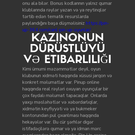
onu ala bilər. Bonus kodlarının yalnız qumar
klublarında rəylər yazan və ya reytinqlər
tərtib edən tematik resurslarda
paylandığını başa düşməlisiniz
https://pin-
up-364.com/canl-pin-up-oyunlar/
.
KAZINONUN
DÜRÜSTLÜYÜ
VƏ ETIBARLILIĞI
Kimi ümumi məzəmmətlər deyil, oyun
klubunun xidməti haqqında xüsusi jarqon və
konkret məlumatlar var. Pinup online
haqqında real rəyləri oxuyan oyunçular bir
çox faydalı məlumat tapacaqlar. Onlarda
yaxşı məsləhətlər və xəbərdarlıqlar,
xidmətin keyfiyyəti və ya bukmeker
kontorundan pul çıxarılması haqqında
hekayələr var. Bu cür şərhlər digər
istifadəçilərə qumar və ya idman mərc