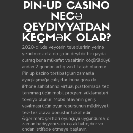
PIN-UP CASINO
NECƏ
QEYDIYYATDAN
KEÇMƏK OLAR?
2020-ci ildə veycerin tələblərinin yerinə
yetirilməsi elə də çətin deyildir bir qayda
olaraq buna mükafat vəsaitinin köçürüldüyü
andan 2 gündən artıq vaxt tələb olunmur.
Pin up kazino tərtibatçıları zamanla
ayaqlaşmağa çalışırlar, buna görə də
iPhone sahiblərinə virtual platformada tez
tanınmaq üçün mobil proqram yükləmələri
tövsiyə olunur. Mobil əlavənin geniş
yayılması üçün oyun resursunun müdiriyyəti
tez-tez əlavə bonuslar təklif edir.
Əgər mərc şərtləri oyunçuya uyğundursa, o
zaman hədiyyəni sakitcə aktivləşdirir və
ondan istifadə etməyə başlayır.