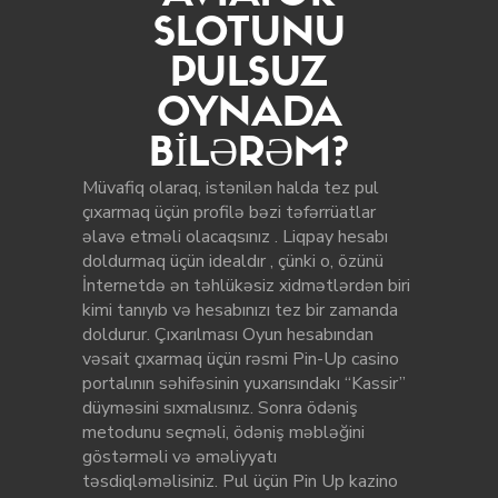
SLOTUNU
PULSUZ
OYNADA
BİLƏRƏM?
Müvafiq olaraq, istənilən halda tez pul
çıxarmaq üçün profilə bəzi təfərrüatlar
əlavə etməli olacaqsınız . Liqpay hesabı
doldurmaq üçün idealdır , çünki o, özünü
İnternetdə ən təhlükəsiz xidmətlərdən biri
kimi tanıyıb və hesabınızı tez bir zamanda
doldurur. Çıxarılması Oyun hesabından
vəsait çıxarmaq üçün rəsmi Pin-Up casino
portalının səhifəsinin yuxarısındakı “Kassir”
düyməsini sıxmalısınız. Sonra ödəniş
metodunu seçməli, ödəniş məbləğini
göstərməli və əməliyyatı
təsdiqləməlisiniz. Pul üçün Pin Up kazino