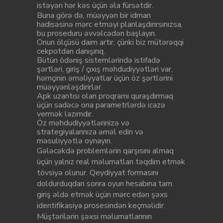
istəyən hər kəs üçün əla fürsətdir.
Buna görə də, müəyyən bir idman
hadisəsinə mərc etməyi planlaşdırırsınızsa,
bu proseduru əvvəlcədən başlayın.
Onun ölçüsü daim artır, çünki biz mütərəqqi
cekpotdan danışırıq.
Bütün ödəniş sistemlərində istifadə
şərtləri, giriş / çıxış məhdudiyyətləri var,
həmçinin əməliyyatlar üçün öz şərtlərini
müəyyənləşdirirlər.
Apk uzantısı olan proqramı quraşdırmaq
üçün sadəcə ona parametrlərdə icazə
vermək lazımdır.
Öz məhdudiyyətlərinizə və
strategiyalarınıza əməl edin və
məsuliyyətlə oynayın.
Gələcəkdə problemlərin qarşısını almaq
üçün yalnız real məlumatları təqdim etmək
tövsiyə olunur. Qeydiyyat formasını
doldurduqdan sonra oyun hesabına tam
giriş əldə etmək üçün mərc edən şəxs
identifikasiya prosesindən keçməlidir.
Müştərilərin şəxsi məlumatlarının