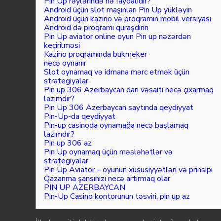
Pin Up rəylərində nə faydalıdır?
Android üçün slot maşınları Pin Up yükləyin
Android üçün kazino və proqramın mobil versiyası
Android də proqramı quraşdırın
Pin Up aviator️ online oyun Pin up nəzərdən
keçirilməsi
Kazino proqramında bukmeker
necə oynanır
Slot oynamaq və idmana mərc etmək üçün
strategiyalar
Pin up 306 Azerbaycan dan vəsaiti necə çıxarmaq
lazımdır?
Pin Up 306 Azerbaycan saytında qeydiyyat
Pin-Up-da qeydiyyat
Pin-up casinoda oynamağa necə başlamaq
lazımdır?
Pin up 306 az
Pin Up oynamaq üçün məsləhətlər və
strategiyalar
Pin Up Aviator – oyunun xüsusiyyətləri və prinsipi
Qazanma şansınızı necə artırmaq olar
PIN UP AZERBAYCAN
Pin-Up Casino kontorunun təsviri, pin up az