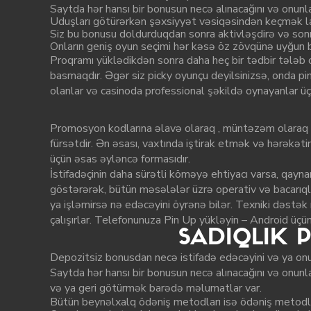
Saytda hər hansı bir bonusun necə alınacağını və onunla
Uduşları götürərkən şəxsiyyət vəsiqəsindən keçmək laz
Siz bu bonusu doldurduqdan sonra aktivləşdirə və sonr
Onların geniş oyun seçimi hər kəsə öz zövqünə uyğun b
Proqramı yüklədikdən sonra daha heç bir tədbir tələb
basmaqdır. Əgər siz picky oyunçu deyilsinizsə, onda pin
olanlar və casinoda professional şəkildə oynayanlar üçü
Promosyon kodlarına əlavə olaraq , müntəzəm olaraq mü
fürsətdir. Ən əsası, vaxtında iştirak etmək və hərəkəti
üçün əsas əyləncə formasıdır.
İstifadəçinin daha sürətli köməyə ehtiyacı varsa, qayn
göstərərək, bütün məsələlər üzrə operativ və bacarıqlı
ya işləmirsə nə edəcəyini öyrənə bilər. Texniki dəstə
çalışırlar. Telefonunuza Pin Up yükləyin – Android üçü
SADIQLIK 
Depozitsiz bonusdan necə istifadə edəcəyini və ya onu
Saytda hər hansı bir bonusun necə alınacağını və onunl
və ya geri götürmək barədə məlumatlar var.
Bütün beynəlxalq ödəniş metodları isə ödəniş metodla