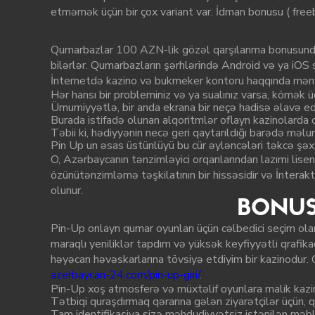
etməmək üçün bir çox variant var. İdman bonusu ( freebet
Qumarbazlar 100 AZN-lik gözəl qarşılanma bonusundan 
bilərlər. Qumarbazların şərhlərində Android və ya iOS
İnternetdə kazino və bukmeker kontoru haqqında mənfi
Hər hansı bir probleminiz və ya sualınız varsa, kömək
Ümumiyyətlə, bir anda ekrana bir neçə hadisə əlavə edə
Burada istifadə olunan alqoritmlər oflayn kazinolarda 
Təbii ki, hədiyyənin necə geri qaytarıldığı barədə məl
Pin Up un əsas üstünlüyü bu cür əyləncələri təkcə şə
O, Azərbaycanın tənzimləyici orqanlarından lazımi lise
özünütənzimləmə təşkilatının bir hissəsidir və İntera
olunur.
BONUS
Pin-Up onlayn qumar oyunları üçün cəlbedici seçim olan
maraqlı yeniliklər tapdım və yüksək keyfiyyətli qraf
həyəcan həvəskarlarına tövsiyə etdiyim bir kazinodur. 
azerbaycan-24.com/pin-up-giri/
.
Pin-Up xoş atmosferə və müxtəlif oyunlara malik kazi
Tətbiqi quraşdırmaq qərarına gələn ziyarətçilər üçün, 
Tam identifikasiya sizə məhdudiyyətsiz istənilən məbl