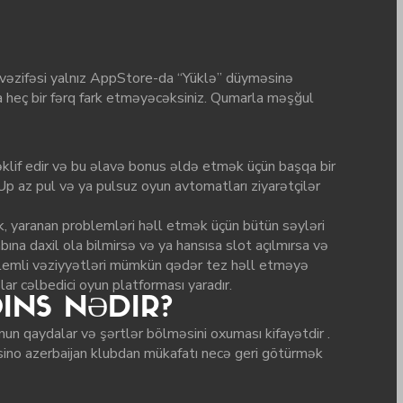
 vəzifəsi yalnız AppStore-da “Yüklə” düyməsinə
nda heç bir fərq fark etməyəcəksiniz. Qumarla məşğul
klif edir və bu əlavə bonus əldə etmək üçün başqa bir
 Up az pul və ya pulsuz oyun avtomatları ziyarətçilər
ək, yaranan problemləri həll etmək üçün bütün səyləri
na daxil ola bilmirsə və ya hansısa slot açılmırsa və
oblemli vəziyyətləri mümkün qədər tez həll etməyə
ar cəlbedici oyun platforması yaradır.
INS NƏDIR?
n qaydalar və şərtlər bölməsini oxuması kifayətdir .
asino azerbaijan klubdan mükafatı necə geri götürmək