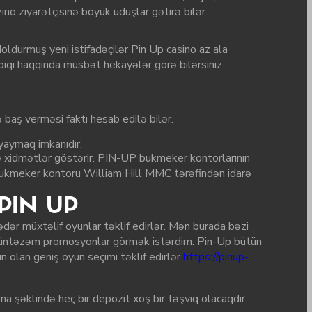
ino ziyarətçisinə böyük uduşlar gətirə bilər.
durmuş yeni istifadəçilər Pin Up casino az ala
iqi haqqında müsbət hekayələr görə bilərsiniz .
baş verməsi faktı hesab edilə bilər.
yaymaq imkanıdır.
də xidmətlər göstərir. PIN-UP bukmeker kontorlarının
. Bukmeker kontoru William Hill MMC tərəfindən idarə
PIN UP
dər müxtəlif oyunlar təklif edirlər. Mən burada bəzi
x müntəzəm promosyonlar görmək istərdim. Pin-Up bütün
 olan geniş oyun seçimi təklif edirlər
https://pinup-
a şəklində heç bir depozit xoş bir təşviq olacaqdır.