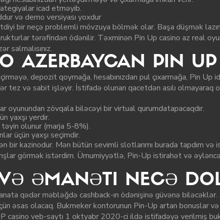
ategiyalar icad etməyib.
ddur və demo versiyası yoxdur
tdiyi bir neçə problemli mövzuya bölmək olar. Başa düşmək lazımdı
ukturlar tərəfindən ödənilir. Təxminən Pin Up casino az real oyunç
ər salmalısınız.
TO AZERBAYCAN PIN UP
eçirməyə, depozit qoymağa, hesabınızdan pul çıxarmağa, Pin Up 
 tez və sabit işləyir. İstifadə olunan qacetdən asılı olmayaraq
r oyunundan zövqala biləcəyi bir virtual qurumdatapacaqdır.
 yaxşı yerdir.
 təyin olunur (marja 5-8%).
lar üçün yaxşı seçimdir.
irən bir kazinodur. Mən bütün sevimli slotlarımı burada tapdım v
şlar görmək istərdim. Ümumiyyətlə, Pin-Up istirahət və əyləncə üç
 VƏ ƏMANƏTI NECƏ DO
ta qədər məbləğdə cashback-ın ödənişinə güvənə biləcəklər. Avia
q üçün əsas olacaq. Bukmeker kontorunun Pin-Up artan bonuslar və
P casino veb-saytı 1 oktyabr 2020-ci ildə istifadəyə verilmiş b