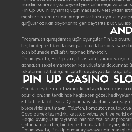
Bundan sonra ən çox bəyəndiyiniz birini seçin və onun s
Pin Up 306 nı oynamaq üçün masaüstü versiyadan istifa
məşhur sistemlər üçün proqramlar hazırlayıb ki, oyunç
qurğular öz ilkin dəyərlərinə geri qaytarıla bilər. Bu is
AND
Proqramları quraşdırmaq üçün oyunçular Pin Up oyunu he
heç bir depozitdən danışırıqsa , onu daha sonra şəxsi h
olan bölmədə mükafatı tapmaq kifayətdir.
Ümumiyyətlə, Pin Up yaxşı təəssürat yaradır və işinə 
qonaqları şəxsi əmanətdən xoş uduşlarla doldurmaq üç
ölkələrinin istifadəçiləri sürətli qeydiyyatdan keçə bilə
PIN UP CASINO SL
Onu da qeyd etmək lazımdır ki, onlayn kazino xüsusi ola
odur ki, onların tərkibində həqiqətən gözəl hədiyyələr
istifadə edə bilərsiniz. Qumar həvəskarları rəsmi saytd
biləcəyinizi unutmayın. Telefon, kompüter, noutbuk və y
Qeyd etmək lazımdırki, kataloq yalnız yerli və xarici oy
Həqiqi oyunçuların rəylərinə inanırsınızsa, onlar proqram
Onlar həmçinin heç bir depozit mükafatı ilə eyni şəkild
Ümumiyyətlə, Pin-Up qumar əyləncəsi üçün maraqlı bir 