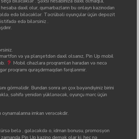
rı seçə biləcəklər . Şəxsi hesabınıza daxil olmaqla,
ne hesaba daxil olur, qumarbazların bu onlayn kazinodan
 əldə edə biləcəklər. Təcrübəli oyunçular üçün depozit
tifadə edə bilərsiniz .
dırır.
rsiniz.
 smartfon və ya planşetdən daxil olsanız, Pin Up mobil
ıb.
Mobil cihazlara proqramları haradan və necə
igər proqramı quraşdırmaqdan fərqlənmir.
nı görməlidir. Bundan sonra ən çox bəyəndiyiniz birini
məklə, səhifə yenidən yüklənəcək, oyunçu mərc üçün
ı oynamalarına imkan verəcəkdir.
götürsə belə , gələcəkdə o, idman bonusu, promosyon
 zamanda Pin Up kazino demək olar ki, heç nə