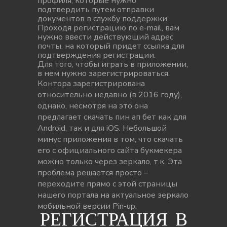
профиля, которые нужно
подтвердить путем отправки
документов в службу поддержки.
Проходя регистрацию по e-mail, вам
нужно ввести действующий адрес
почты, на который придет ссылка для
подтверждения регистрации.
Для того, чтобы играть в приложении,
в нем нужно зарегистрироваться.
Контора зарегистрирована
относительно недавно (в 2016 году),
однако, несмотря на это она
предлагает скачать пин ап бет как для
Android, так и для iOS. Небольшой
минус приложения в том, что скачать
его с официального сайта букмекера
можно только через зеркало, т.к. Эта
проблема решается просто –
переходите прямо с этой страницы
нашего портала на актуальное зеркало
мобильной версии Pin-up.
РЕГИСТРАЦИЯ В