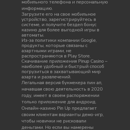
мобильного телефона и персональную
информацию.
Загрузите его на свое мобильное
устройство, зарегистрируйтесь в
системе, и получите бездеп бонус
казино для более выгодной игры в
автоматы.
Из-за политики компании Google,
продукты, которые связаны с
азартными играми, не
распространяются в Play Store.
Скачивание приложения Pinup Casino –
наиболее удобный и быстрый способ
погрузиться в захватывающий мир
азарта и развлечений.
Легальная версия букмекера пин ап,
начавшая свою деятельность в 2020
году, имеет в своем распоряжении
только приложение для андроид.
Онлайн-казино Pin Up предлагает
своим клиентам варианты демо-игр,
чтобы новички не рисковали
деньгами. Но если вы намерены