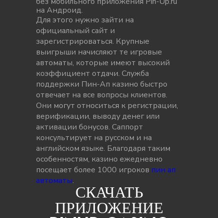
без мобильного приложения Pin-Up.ru
на Андроид.
Для этого нужно зайти на
официальный сайт и
зарегистрироваться. Крупные
выигрыши начисляют те игровые
автоматы, которые имеют высокий
коэффициент отдачи. Служба
поддержки Пин-Ап казино быстро
отвечает на все вопросы клиентов.
Они могут относиться к регистрации,
верификации, выводу денег или
активации бонусов. Саппорт
консультирует на русском и на
английском языке. Благодаря таким
особенностям, казино ежедневно
посещает более 1000 игроков
пин ап
автоматы
.
СКАЧАТЬ
ПРИЛОЖЕНИЕ