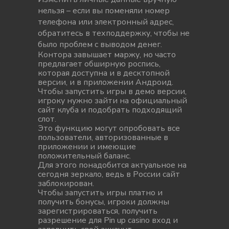
нельзя – если вы поменяли номер
телефона или электронный адрес,
обратитесь в техподдержку, чтобы не
было проблем с выводом денег.
Контора завышает маржу, но часто
предлагает обширную роспись,
которая доступна и в десктопной
версии, и в приложении Андроид.
Чтобы запустить игры в демо версии,
игроку нужно зайти на официальный
сайт клуба и подобрать подходящий
слот.
Это функцию могут опробовать все
пользователи, авторизованные в
приложении и имеющие
положительный баланс.
Для этого понадобится актуальное на
сегодня зеркало, ведь в России сайт
заблокирован.
Чтобы запустить игры платно и
получить бонусы, игроки должны
зарегистрироваться, получить
разрешение для Pin up casino вход и