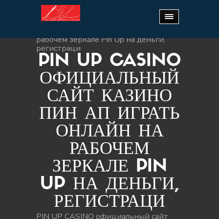
Home
.
PIN UP CASINO официальный сайт
Казино Пин Ап играть онлайн на
рабочем зеркале Pin Up на деньги,
регистраци
PIN UP CASINO
ОФИЦИАЛЬНЫЙ
САЙТ КАЗИНО
ПИН АП ИГРАТЬ
ОНЛАЙН НА
РАБОЧЕМ
ЗЕРКАЛЕ PIN
UP НА ДЕНЬГИ,
РЕГИСТРАЦИ
PIN UP CASINO официальный сайт