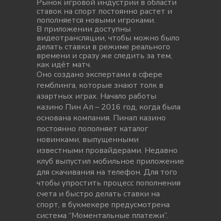
Рынок игровой индустрии в области
ставок на спорт постоянно растет и
пополняется новыми игроками.
В приложении доступны
видеотрансляции, чтобы можно было
делать ставки в режиме реального
времени и сразу же следить за тем,
как идёт матч.
Оно создано экспертами в сфере
гемблинга, которые знают толк в
азартных играх. Начало работы
казино Пин Ап – 2016 год, когда была
основана компания. Пинап казино
постоянно пополняет каталог
новинками, выпущенными
известными провайдерами. Недавно
клуб выпустил мобильное приложение
для скачивания на телефон. Для того
чтобы упростить процесс пополнения
счета и быстро делать ставки на
спорт, в букмекере предусмотрена
система “Моментальные платежи”.