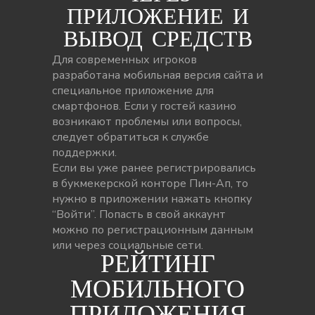
ПРИЛОЖЕНИЕ И
ВЫВОД СРЕДСТВ
Для современных игроков
разработана мобильная версия сайта и
специальное приложение для
смартфонов. Если у гостей казино
возникают проблемы или вопросы,
следует обратиться к службе
поддержки.
Если вы уже ранее регистрировались
в букмекерской конторе Пин-Ап, то
нужно в приложении нажать кнопку
“Войти”. Попасть в свой аккаунт
можно по регистрационным данным
или через социальные сети.
РЕЙТИНГ
МОБИЛЬНОГО