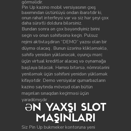
görməlidir.
Pin Up kazino mobil versiyasının çıxış
baxımından üstünlüyü ondan ibarətdir ki,
onun rahat interfeysi var və siz hər şeyi çox
daha sürətli doldura bilərsiniz.
Bundan sonra ən çox bəyəndiyiniz birini
seçin və onun səhifəsinə keçin. Pulsuz
rejimi aktivləşdirən “DEMO” yazısı olan bir
düymə olacaq . Bunun üzərinə klikləməklə,
səhifə yenidən yüklənəcək, oyunçu mərc
üçün virtual kreditlər alacaq və oynamağa
başlaya biləcək. Hamısı bitərsə, nömrələrini
yeniləmək üçün səhifəni yenidən yükləmək
kifayətdir. Demo versiyalar qumarbazların
kazino saytında mövcud olan bütün
maşınları sınaqdan keçirməsi üçün
yaradılmışdır .
ƏN YAXŞI SLOT
MAŞINLARI
Siz Pin Up bukmeker kontoruna yeni