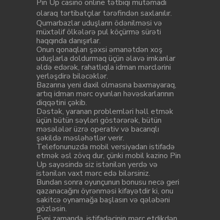
Pin Up casino online tətbiqi mütəmadi
olaraq tərtibatçılar tərəfindən saxlanılır.
Qumarbazlar uduşların ödənilməsi və
müxtəlif ölkələrə pul köçürmə sürəti
haqqında danışırlar.
Onun qonaqları şəxsi əmanətdən xoş
uduşlarla doldurmaq üçün əlavə imkanlar
əldə edərək, rahatlıqla idman mərclərini
yerləşdirə biləcəklər.
Bazarına yeni daxil olmasına baxmayaraq,
artıq idman mərc oyunları həvəskarlarının
diqqətini çəkib.
Dəstək, yaranan problemləri həll etmək
üçün bütün səyləri göstərərək, bütün
məsələlər üzrə operativ və bacarıqlı
şəkildə məsləhətlər verir.
Telefonunuzda mobil versiyadan istifadə
etmək əsl zövq dur, çünki mobil kazino Pin
Up sayəsində siz istənilən yerdə və
istənilən vaxt mərc edə bilərsiniz.
Bundan sonra oyunçunun bonusu necə geri
qazanacağını öyrənməsi kifayətdir ki, onu
sakitcə oynamağa başlasın və qələbəni
gözləsin.
Eyni zamanda, istifadəçinin mərc etdikdən