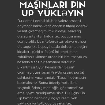
MAŞINLARI PIN
UP YÜKLƏYIN
Bu xidmət dərhal klubda yalnız əmanət
qoymağa imkan verir, ondan istifadə edərək
vəsait çıxarmaq mümkün deyil. Müvafiq
olaraq, istənilən halda tez pul çıxarmaq
üçün profilə bəzi təfərrüatlar əlavə etməli
olacaqsınız . Liqpay hesabı doldurmaq üçün
idealdır , çünki o, özünü İnternetdə ən
təhlükəsiz xidmətlərdən biri kimi tanıyıb və
hesabınızı tez bir zamanda doldurur.
Çıxarılması Oyun hesabından vəsait
çıxarmaq üçün rəsmi Pin-Up casino portal
səhifəsinin yuxarısındakı “Kassir” düyməsini
basmalısınız. Sonra ödəniş metodunu
seçməli, ödəniş məbləğini göstərməli və
əməliyyatı təsdiqləməlisiniz. Pul üçün Pin
Up kazino hər bir oyunçuya rəsmi veb
saytında və tətbiqdə vəsaitin tez