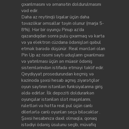
çıxarılmasını və əmanətin doldurulmasını
vəd edir.
Daha az reytinqli liqalar üçün daha
təvazökar əmsallar təyin olunur (marja 5-
8%). Hər bir oyunçu Pinup az’da
qazandıqdan sonra pulu çıxarmaq və karta
və ya elektron cüzdana ödənişləri qəbul
etmək barədə düşünür. Real mərcləri olan
Pin Up az rəsmi saytı uduşların çıxarılması
və yatırılması üçün ən müasir ödəniş
sistemlərindən istifadə etməyi təklif edir.
Qeydiyyat prosedurundan keçmiş və
kazinoda şəxsi hesab açmış ziyarətçilər
oyun saytının istənilən funksiyalarına giriş
əldə edirlər. İlk depoziti doldurarkən
oyunçular istənilən slot maşınlarını,
ruletləri və hətta real pul üçün canlı
dilerlərlə canlı oyunları seçə biləcəklər .
Şəxsi hesabınıza daxil olmaqla, qonaq
istədiyi ödəniş üsulunu seçib, müvafiq