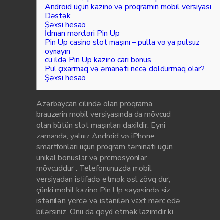
Android üçün kazino və proqramın mobil versiyası
Dəstək
Şəxsi hesab
İdman mərcləri Pin Up
Pin Up casino slot maşını – pulla və ya pulsuz
oynayın
cü ildə Pin Up kazino cari bonus
Pul çıxarmaq və əmanəti necə doldurmaq olar?
Şəxsi hesab
Azərbaycan dilində olan proqrama
brauzerin mobil versiyasında da mövcud
olan bütün slot maşınları daxildir. Eyni
zamanda, yalnız Android və iPhone
smartfonları üçün proqram təminatı üçün
unikal bonuslar və promosyonlar
mövcuddur . Telefonunuzda mobil
versiyadan istifadə etmək əsl zövq dur,
çünki mobil kazino Pin Up sayəsində siz
istənilən yerdə və istənilən vaxt mərc edə
bilərsiniz. Onu da qeyd etmək lazımdır ki,