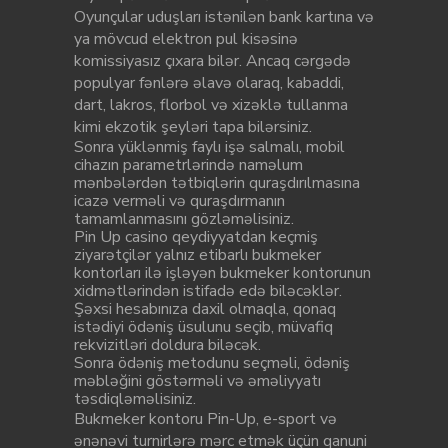
Oyunçular uduşları istənilən bank kartına və
ya mövcud elektron pul kisəsinə
komissiyasız çıxara bilər. Ancaq cərgədə
populyar fənlərə əlavə olaraq, kabaddi,
dart, lakros, florbol və xizəklə tullanma
kimi ekzotik şeyləri tapa bilərsiniz.
Sonra yüklənmiş faylı işə salmalı, mobil
cihazın parametrlərində naməlum
mənbələrdən tətbiqlərin quraşdırılmasına
icazə verməli və quraşdırmanın
tamamlanmasını gözləməlisiniz.
Pin Up casino qeydiyyatdan keçmiş
ziyarətçilər yalnız etibarlı bukmeker
kontorları ilə işləyən bukmeker kontorunun
xidmətlərindən istifadə edə biləcəklər.
Şəxsi hesabınıza daxil olmaqla, qonaq
istədiyi ödəniş üsulunu seçib, müvafiq
rekvizitləri doldura biləcək.
Sonra ödəniş metodunu seçməli, ödəniş
məbləğini göstərməli və əməliyyatı
təsdiqləməlisiniz.
Bukmeker kontoru Pin-Up, e-sport və
ənənəvi turnirlərə mərc etmək üçün qanuni