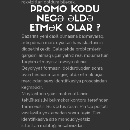
rekvizitləri doldura biləcək.
PROMO KODU
NECƏ ƏLDƏ
ETMƏK OLAR ?
Bazarına yeni daxil olmasına baxmayaraq,
artıq idman mərc oyunları həvəskarlarının
diqqətini çəkib. Gələcəkdə problemlərin
qarşısını almaq üçün yalnız real məlumatları
təqdim etməyiniz tövsiyə olunur.
Qeydiyyat formasını doldurduqdan sonra
oyun hesabına tam giriş əldə etmək üçün
mərc edən şəxs identifikasiya prosesindən
keçməlidir.
Müştərilərin şəxsi məlumatlarının
təhlükəsizliyi bukmeker kontoru tərəfindən
təmin edilir. Bu status rəsmi Pin Up portalı
vasitəsilə yoxlamadan sonra təyin. Tam
identifikasiya sizə məhdudiyyətsiz
istənilən məbləği hesabınızdan