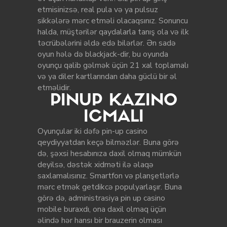
etmisinizsə, real pula və ya pulsuz
sikkələrə mərc etməli olacaqsınız. Sonuncu
halda, müştərilər qaydalarla tanış ola və ilk
təcrübələrini əldə edə bilərlər. Ən sadə
oyun hələ də blackjack-dir, bu oyunda
oyunçu qalib gəlmək üçün 21 xal toplamalı
və ya diler kartlarından daha güclü bir əl
etməlidir.
PINUP KAZINO
ICMALI
Oyunçular iki dəfə pin-up casino
qeydiyyatdan keçə bilməzlər. Buna görə
də, şəxsi hesabınıza daxil olmaq mümkün
deyilsə, dəstək xidməti ilə əlaqə
saxlamalısınız. Smartfon və planşetlərlə
mərc etmək getdikcə populyarlaşır. Buna
görə də, administrasiya pin up casino
mobile buraxdı, ona daxil olmaq üçün
əlində hər hansı bir brauzerin olması