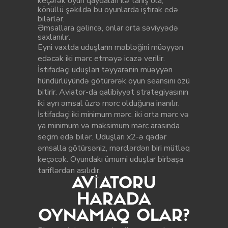
keçərək oyun qaydaları ilə tanış ola,
könüllü şəkildə bu oyunlarda iştirak edə
bilərlər.
Əmsallara gəlincə, onlar orta səviyyədə
saxlanılır.
Eyni vaxtda uduşların məbləğini müəyyən
edəcək iki mərc etməyə icazə verilir.
İstifadəçi uduşları təyyarənin müəyyən
hündürlüyündə götürərək oyun seansını özü
bitirir. Aviator-da qalibiyyət strategiyasının
iki ayrı əmsal üzrə mərc olduğuna inanılır.
İstifadəçi iki minimum mərc, iki orta mərc və
ya minimum və maksimum mərc arasında
seçim edə bilər. Uduşları x2-ə qədər
əmsalla götürsəniz, mərclərdən biri mütləq
keçəcək. Oyundakı ümumi uduşlar birbaşa
tariflərdən asılıdır.
AVİATORU
HARADA
OYNAMAQ OLAR?