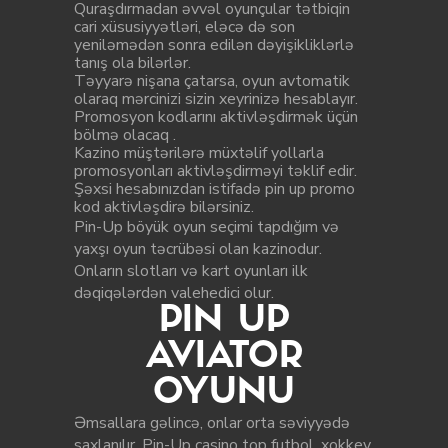
Quraşdırmadan əvvəl oyunçular tətbiqin
cari xüsusiyyətləri, eləcə də son
yeniləmədən sonra edilən dəyişikliklərlə
tanış ola bilərlər.
Təyyarə nişana çatarsa, oyun avtomatik
olaraq mərcinizi sizin xeyrinizə hesablayır.
Promosyon kodlarını aktivləşdirmək üçün
bölmə olacaq .
Kazino müştərilərə müxtəlif yollarla
promosyonları aktivləşdirməyi təklif edir.
Şəxsi hesabınızdan istifadə pin up promo
kod aktivləşdirə bilərsiniz.
Pin-Up böyük oyun seçimi tapdığım və
yaxşı oyun təcrübəsi olan kazinodur.
Onların slotları və kart oyunları ilk
dəqiqələrdən valehedici olur.
PIN UP
AVIATOR
OYUNU
Əmsallara gəlincə, onlar orta səviyyədə
saxlanılır. Pin-Up casino top futbol, ​​xokkey