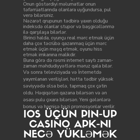
Onun göstərdiyi məlumatlar onun
təfərrüatlarında olanlara uyğundursa, pul
verə bilərsiniz.
Nəzarət qrupunun tədbirə yaxın olduğu
indeksdə olanlar stupor və başgicəllənmə
ilə qarşılaşa bilərlər.
Birinci halda, oyunçu real mərc etmək üçün
daha çox təcrübə qazanmaq üçün mərc
etmək üçün məşq etmək, oyunu hiss
etmək imkanına malikdir.
Buna görə də rəsmi internet saytı zaman-
zaman məhdudiyyətlərə məruz qala bilər.
Və sonra televiziyada və İnternetdə
yayımlanan verilişləri, hətta tədbir yüksək
səviyyədə olsa belə, tapmaq çox çətin
oldu. Həqiqətən qazana bilərsən və ən
əsası pulu çıxara bilərsən. Yeni gələnlərə
bonus və həmişə bəzi promosyonlar verilir.
IOS ÜÇÜN PIN-UP
CASINO APK-NI
NECƏ YÜKLƏMƏK