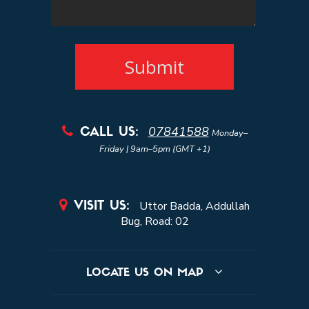
07841588

CALL US:
Monday–
Friday | 9am–5pm (GMT +1)

Uttor Badda, Addullah
VISIT US:
Bug, Road: 02
LOCATE US ON MAP