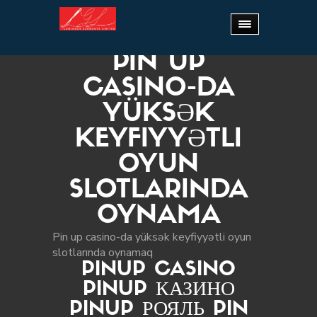
Home
.
Pin up casino-da yüksək keyfiyyətli oyun
slotlarında oynama
PIN UP
CASINO-DA
YÜKSƏK
KEYFIYYƏTLI
OYUN
SLOTLARINDA
OYNAMA
Pin up casino-da yüksək keyfiyyətli oyun
slotlarında oynamaq
PINUP CASINO
PINUP КАЗИНО
PINUP РОЯЛЬ PIN