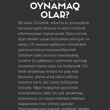
OYNAMAQ
OLAR?
Ən əsas Üstünlük, əlbəttə ki, provayderin
hər kəsin görə biləcəyi Aviator statistik
informasiyanın toplamasıdır. Bunu etmək
üçün ekranın yuxarı hissəsində yerləşən və
axrıncı 15 raundun qalibiyyət əmsallarını
göstərən küncə baxmaq kifayətdir.
Görünən sadə prosesə baxmayaraq,
Aviator öz qalibiyyət sxemlərini qurmağı
sevənlərin hamısı üçün əsl hədiyyədir. Sİz
fərdi varlanmaq resepti ilə çıxış edə
bilərsiniz, amma artıq sübut edilmiş
sxemlər var ki, biz sizinlə bölüşmək
istəyirik. Əgər həqiqətən gözləmək
istəmirsinizsə, lakin tez pul qazanmaq
istəyirsizsə, bu seçim məhdud minimum
diapazonda mərc etmək üçündür.
Mən burada bəzi maraqlı yeniliklər tapdım