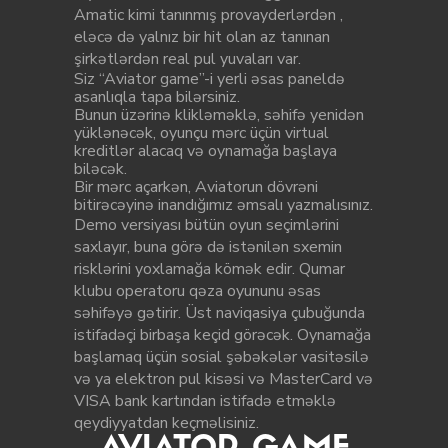
Amatic kimi tanınmış provayderlərdən ,
eləcə də yalnız bir hit olan az tanınan
şirkətlərdən real pul yuvaları var.
Siz “Aviator game”-i yerli əsas paneldə
asanlıqla tapa bilərsiniz.
Bunun üzərinə klikləməklə, səhifə yenidən
yüklənəcək, oyunçu mərc üçün virtual
kreditlər alacaq və oynamağa başlaya
biləcək.
Bir mərc açarkən, Aviatorun dövrəni
bitirəcəyinə inandığımız əmsalı yazmalısınız.
Demo versiyası bütün oyun seçimlərini
saxlayır, buna görə də istənilən sxemin
risklərini yoxlamağa kömək edir. Qumar
klubu operatoru qəza oyununu əsas
səhifəyə gətirir. Üst naviqasiya çubuğunda
istifadəçi birbaşa keçid görəcək. Oynamağa
başlamaq üçün sosial şəbəkələr vasitəsilə
və ya elektron pul kisəsi və MasterCard və
VISA bank kartından istifadə etməklə
qeydiyyatdan keçməlisiniz.