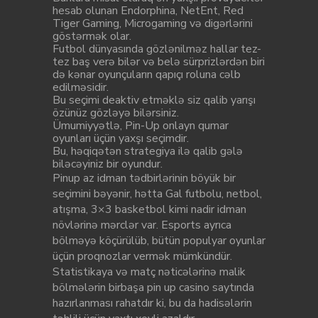
hesab olunan Endorphina, NetEnt, Red
Tiger Gaming, Microgaming və digərlərini
göstərmək olar.
Futbol dünyasında gözlənilməz hallar tez-
tez baş verə bilər və belə sürprizlərdən biri
də kənar oyunçuların qapıçı roluna cəlb
edilməsidir.
Bu seçimi deaktiv etməklə siz qalib yarışı
özünüz gözləyə bilərsiniz.
Ümumiyyətlə, Pin-Up onlayn qumar
oyunları üçün yaxşı seçimdir.
Bu, həqiqətən strategiya ilə qalib gələ
biləcəyiniz bir oyundur.
Pinup az idman tədbirlərinin böyük bir
seçimini bəyənir, hətta Gal futbolu, netbol, ​​
atışma, 3×3 basketbol kimi nadir idman
növlərinə mərclər var. Esports ayrıca
bölməyə köçürülüb, bütün populyar oyunlar
üçün proqnozlar vermək mümkündür.
Statistikaya və matç nəticələrinə malik
bölmələrin birbaşa pin up casino saytında
hazırlanması rahatdır ki, bu da hadisələrin