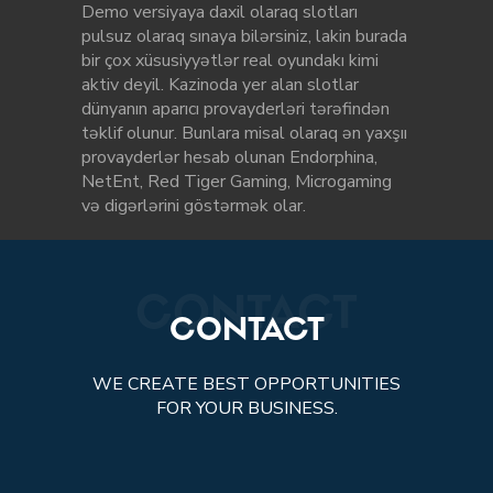
Demo versiyaya daxil olaraq slotları
pulsuz olaraq sınaya bilərsiniz, lakin burada
bir çox xüsusiyyətlər real oyundakı kimi
aktiv deyil. Kazinoda yer alan slotlar
dünyanın aparıcı provayderləri tərəfindən
təklif olunur. Bunlara misal olaraq ən yaxşıı
provayderlər hesab olunan Endorphina,
NetEnt, Red Tiger Gaming, Microgaming
və digərlərini göstərmək olar.
CONTACT
CONTACT
WE CREATE BEST OPPORTUNITIES
FOR YOUR BUSINESS.