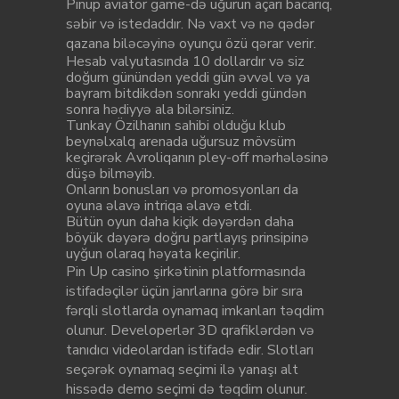
Pinup aviator game-də uğurun açarı bacarıq,
səbir və istedaddır. Nə vaxt və nə qədər
qazana biləcəyinə oyunçu özü qərar verir.
Hesab valyutasında 10 dollardır və siz
doğum günündən yeddi gün əvvəl və ya
bayram bitdikdən sonrakı yeddi gündən
sonra hədiyyə ala bilərsiniz.
Tunkay Özilhanın sahibi olduğu klub
beynəlxalq arenada uğursuz mövsüm
keçirərək Avroliqanın pley-off mərhələsinə
düşə bilməyib.
Onların bonusları və promosyonları da
oyuna əlavə intriqa əlavə etdi.
Bütün oyun daha kiçik dəyərdən daha
böyük dəyərə doğru partlayış prinsipinə
uyğun olaraq həyata keçirilir.
Pin Up casino şirkətinin platformasında
istifadəçilər üçün janrlarına görə bir sıra
fərqli slotlarda oynamaq imkanları təqdim
olunur. Developerlər 3D qrafiklərdən və
tanıdıcı videolardan istifadə edir. Slotları
seçərək oynamaq seçimi ilə yanaşı alt
hissədə demo seçimi də təqdim olunur.