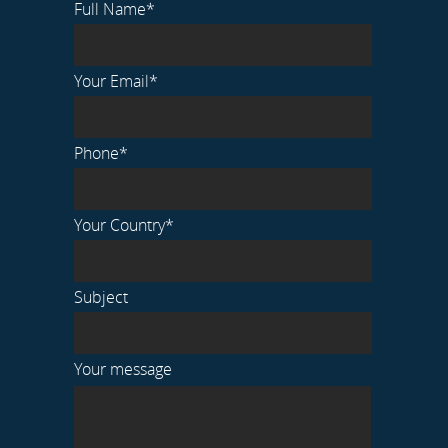
Full Name*
Your Email*
Phone*
Your Country*
Subject
Your message