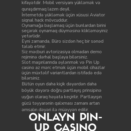
kifayətdir. Mobil versiyanı yükləmək və
quraşdırmaq lazım deyil.
İnternetdə yükləmək üçün xüsusi Aviator
siqnal hack mövcuddur.
Oynamağa başlamaq üçün bunlardan birini
seçərək oynamaq düyməsinə klikləməyiniz
yetərlidir.
Eyni zamanda, Büro sizdən heç bir sənəd
tələb etmir.
Siz məcburi avtorizasiya olmadan demo
rejiminə dərhal başlaya bilərsiniz.
Slot maşınlarında əylənmək və Pin Up
casino az mərc etmək üçün mobil cihazlar
üçün müxtəlif variantlardan istifadə edə
bilərsiniz.
Bütün oyun daha kiçik dəyərdən daha
böyük dəyərə doğru partlayış prinsipinə
uyğun olaraq həyata keçirilir. Partlayışın
gücü təyyarənin qalxması zamanı artan
əmsalın dəyəri ilə müəyyən edilir.
ONLAYN PIN-
UP CASINO