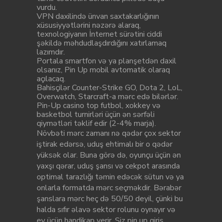
vurdu.
VPN daxilində ünvan saxtakarlığının
xüsusiyyətlərini nəzərə alaraq,
texnologiyanın İnternet sürətini ciddi
şəkildə məhdudlaşdırdığını xatırlamaq
lazımdır.
Portala smartfon və ya planşetdən daxil
olsanız, Pin Up mobil avtomatik olaraq
açılacaq.
Bahisçilər Counter-Strike GO, Dota 2, LoL,
Overwatch, Starcraft-a mərc edə bilərlər.
Pin-Up casino top futbol, ​​xokkey və
basketbol turnirləri üçün ən sərfəli
qiymətləri təklif edir (2-4% marja).
Növbəti mərc zamanı nə qədər çox sektor
iştirak edərsə, uduş ehtimalı bir o qədər
yüksək olar. Buna görə də, oyunçu üçün ən
yaxşı qərar, uduş şansı və cekpot arasında
optimal tarazlığı təmin edəcək sütun və ya
onlarla formatda mərc seçməkdir. Bərabər
şanslara mərc heç də 50/50 deyil, çünki bu
halda sıfır əlavə sektor rolunu oynayır və
ev üçün handikap verir. Siz pin up giriş