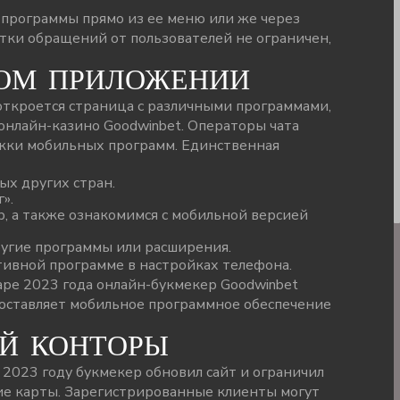
 программы прямо из ее меню или же через
отки обращений от пользователей не ограничен,
НОМ ПРИЛОЖЕНИИ
, откроется страница с различными программами,
 онлайн-казино Goodwinbet. Операторы чата
жки мобильных программ. Единственная
ых других стран.
».
р, а также ознакомимся с мобильной версией
ругие программы или расширения.
тивной программе в настройках телефона.
аре 2023 года онлайн-букмекер Goodwinbet
доставляет мобильное программное обеспечение
ИЙ КОНТОРЫ
 2023 году букмекер обновил сайт и ограничил
кие карты. Зарегистрированные клиенты могут