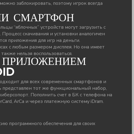
ожно заблокировать, поэтому игрок всегда
ЛИ СМАРТФОН
ьцы “яблочных” устройств могут загрузить с
 Процесс скачивания и установки аналогичен
ся приложения для игр на деньги.
йсах с любым размером дисплея. Но она имеет
 также нельзя воспользоваться.
М ПРИЛОЖЕНИЕМ
ID
подходит для всех современных смартфонов и
сь представлен тот же функциональный набор,
киберсопорт. Пополнить счет в БК с телефона на
Card, ArCa и через платежную систему iDram.
сию программного обеспечения для своих