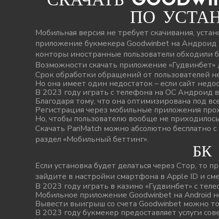
СКАЧАТЬ GOODWIN
ПО УСТА
Мобильная версия не требует скачивания, устан
приложение букмекера Goodwinbet на Андроид 
конторы иностранные пользователи обходили б
Возможности скачать приложение «Гудвинбет» д
Срок обработки обращений от пользователей не
Но она имеет один недостаток – если сайт недо
В 2023 году играть с телефона на ОС Андроид 
Благодаря тому, что она оптимизирована под вс
Регистрация через мобильные приложения прохо
Но, чтобы пользователю вообще не приходилось 
Скачать PariMatch можно абсолютно бесплатно с
раздел «Мобильный беттинг».
БК
Если установка будет делаться через Стор, то 
зайдите в настройки смартфона в Apple ID и с
В 2023 году играть в казино «Гудвинбет» с те
Мобильное приложение Goodwinbet на Android н
Вывести выигрыш со счета Goodwinbet можно то
В 2023 году букмекер предоставляет услуги с