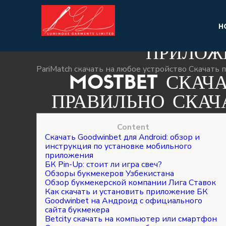
Home
.
PariMatch скачать на любое устройство Скачать
H
PARIMATCH СК
ПРИЛОЖ
PariMatch скачать на любое устройство Скачать
MOSTBET СКАЧА
ПРАВИЛЬНО СКАЧ
Content
Скачать Goodwinbet для Android: обзор и
инструкция по установке мобильного
приложения
БК Pin-Up: стоит ли игра свеч?
Обзоры букмекеров Узбекистана
Обзор букмекерской компании Лига Ставок
Как скачать и установить приложение БК
Goodwinbet на Андроид с официального
сайта букмекера
Betcity скачать на компьютер или смартфон