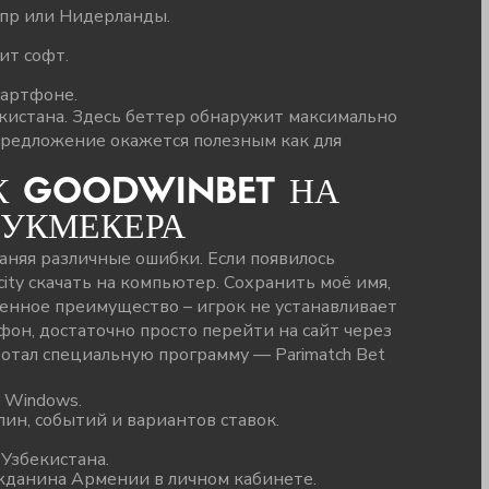
Кипр или Нидерланды.
ит софт.
мартфоне.
истана. Здесь беттер обнаружит максимально
предложение окажется полезным как для
БК GOODWINBET НА
БУКМЕКЕРА
аняя различные ошибки. Если появилось
ity скачать на компьютер. Сохранить моё имя,
венное преимущество – игрок не устанавливает
фон, достаточно просто перейти на сайт через
ботал специальную программу — Parimatch Bet
ы Windows.
н, событий и вариантов ставок.
 Узбекистана.
данина Армении в личном кабинете.