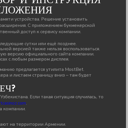
ЗОР И ИНСТРУКЦИЯ
ИЛОЖЕНИЯ
памяти устройства. Решение установить
 расширения. С приложением букмекерской
твенный доступ к сервису компании.
следующие сутки или ещё позднее.
льной версией также нельзя воспользоваться.
ьную версию официального сайта компании.
йсах с любым размером дисплея.
иманию предлагается утилита MostBet.
ера и листаем страницу вниз – там будет
ЕЧ?
збекистана. Если такая ситуация случилась, то
etcasinoz.com
.
а компании.
вают на территории Армении.