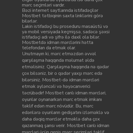
mərc seçimləri vardır.
Bəzi internet saytlarında istifadəçilər
Mostbet tətbiqinin saxta linklərini görə
bilərlər.
Lakin istifadəçi bu proseduru masaüstü və
ya mobil versiyada keçmişsə, sadəcə şəxsi
istifadəçi adı və şifrə ilə daxil ola bilər.
Mostbetdə idman mərclərini hətta
telefondan da etmək olar.
Unutmayın ki, mərc etməzdən əvvəl
qarşılaşma haqqında məlumat əldə
etməlisiniz. Qarşılaşma haqqında nə qədər
çox bilsəniz, bir o qədər yaxşı mərc edə
bilərsiniz. Mostbet-də idman mərcləri
etmək əyləncəli və həyəcanverici
təcrübədir! Mostbet canlı idman mərcləri,
oyunlar oynanarkən mərc etmək imkanı
təklif edən mərc növüdür. Bu, mərc
edənlərə oyunların gedişatını izləməklə və
daha dəqiq mərclər etməklə daha çox
qazanmaq şansı verir. Mostbet canlı idman
mərcləri üçün geniş mərc seçimləri təklif