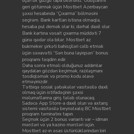
üçün bir güzgü tapa bilərsiniz. Uduşlarımı
geri götürmək üçün Mostbet Azerbaycan
şəxsi hesabında “Çıxarma” bölməsini
seçirəm. Bank kartları istisna olmaqla,
hesaba pul demək olar ki, dərhal daxil olur.
Bank kartına vəsait çıxarma müddəti 7
günə qədər ola bilər. Mostbet az
bukmeker şirkəti bahisçiləri cəlb etmək
üçün səxavətli “Sən buna layiqsən” bonus
proqramı təqdim edir.
Daha sonra etməli olduğunuz addımlar
qaydaları gözdən keçirmək, razılaşmanı
təsdiqləmək və promo kodu əlavə
etməyinizdir.
Tətbiqə sosial şəbəkələr vasitəsilə daxil
olmaq üçün istifadəçinin şəxsi
məlumatlarına giriş tələb olunacaq.
Sadəcə App Store-a daxil olun və axtarış
sistemi vasitəsilə beynəlxalq BC Mostbet
proqram təminatını tapın.
Seçmək üçün 2 bonus variantı var – idman
mərcləri və ya kazino mərcləri üçün.
Mostbet az-ın əsas üstünlüklərindən biri