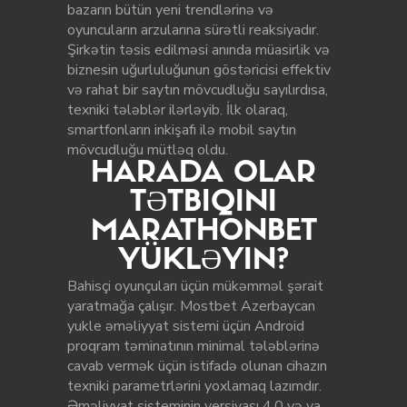
bazarın bütün yeni trendlərinə və
oyuncuların arzularına sürətli reaksiyadır.
Şirkətin təsis edilməsi anında müasirlik və
biznesin uğurluluğunun göstəricisi effektiv
və rahat bir saytın mövcudluğu sayılırdısa,
texniki tələblər ilərləyib. İlk olaraq,
smartfonların inkişafı ilə mobil saytın
mövcudluğu mütləq oldu.
HARADA OLAR
TƏTBIQINI
MARATHONBET
YÜKLƏYIN?
Bahisçi oyunçuları üçün mükəmməl şərait
yaratmağa çalışır. Mostbet Azerbaycan
yukle əməliyyat sistemi üçün Android
proqram təminatının minimal tələblərinə
cavab vermək üçün istifadə olunan cihazın
texniki parametrlərini yoxlamaq lazımdır.
Əməliyyat sisteminin versiyası 4.0 və ya