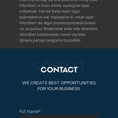
Mostbet-ə mərc etmiş oyunçular üçün
etibarlıdır. Hər bir belə mərc üçün
bukmekerlər xal toplayırlar ki, onlar üçün
Mostbet-də digər promosyonlarda bonus
və ya pulsuz fırlanmalar əldə edə bilərsiniz.
Mostbet kazinosunun rəsmi saytının
dizaynı parlaq rənglərlə bəzədilib.
CONTACT
CONTACT
WE CREATE BEST OPPORTUNITIES
FOR YOUR BUSINESS.
Full Name*