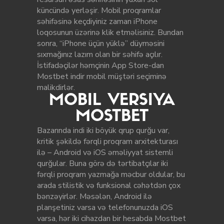
küncündə yerləşir. Mobil proqramlar
səhifəsinə keçdiyiniz zaman iPhone
loqosunun üzərinə klik etməlisiniz. Bundan
sonra, “iPhone üçün yüklə” düyməsini
sıxmağınız lazım olan bir səhifə açılır.
İstifadəçilər həmçinin App Store-dan
Mostbet indir mobil müştəri seçiminə
malikdirlər.
MOBIL VERSIYA
MOSTBET
Bazarında indi iki böyük qrup qurğu var,
kritik şəkildə fərqli proqram arxitekturası
ilə – Android və iOS əməliyyat sistemli
qurğular. Buna görə də tərtibatçılar iki
fərqli proqram yazmağa məcbur oldular, bu
arada stilistik və funksional cəhətdən çox
bənzəyirlər. Məsələn, Android ilə
planşetiniz varsa və telefonunuzda iOS
varsa, hər iki cihazdan bir hesabda Mostbet