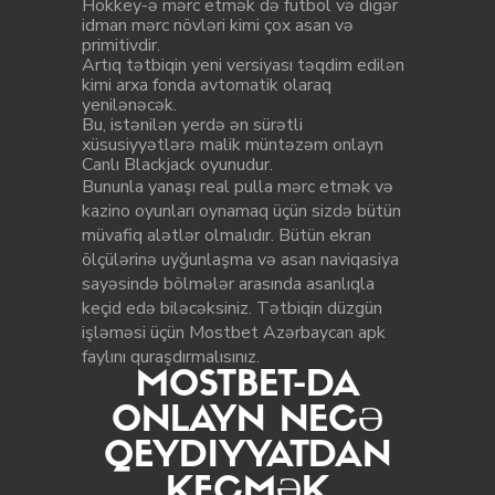
Hokkey-ə mərc etmək də futbol və digər
idman mərc növləri kimi çox asan və
primitivdir.
Artıq tətbiqin yeni versiyası təqdim edilən
kimi arxa fonda avtomatik olaraq
yenilənəcək.
Bu, istənilən yerdə ən sürətli
xüsusiyyətlərə malik müntəzəm onlayn
Canlı Blackjack oyunudur.
Bununla yanaşı real pulla mərc etmək və
kazino oyunları oynamaq üçün sizdə bütün
müvafiq alətlər olmalıdır. Bütün ekran
ölçülərinə uyğunlaşma və asan naviqasiya
sayəsində bölmələr arasında asanlıqla
keçid edə biləcəksiniz. Tətbiqin düzgün
işləməsi üçün Mostbet Azərbaycan apk
faylını quraşdırmalısınız.
MOSTBET-DA
ONLAYN NECƏ
QEYDIYYATDAN
KEÇMƏK