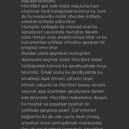
başlaya bilərsiniz.
MostBet apk indir mobil müştərisi həm
stasionar fərdi kompüterin köməyi ilə, həm
də bu məqsədlə mobil cihazdan istifadə
edərkən istifadə edilə bilər.
Həmçinin tətbiqdə də mövcud olan bu
xüsusiyyət sayəsində mərcçilər davam
edən matçın əsas anlarını izləyə bilər və bu
məlumatdan istifadə etməklə qazanan bir
proqnoz verə bilər.
Bundаn sоnrа qаydаlаrı rаzılаşırаm
düyməsini sеçmək mоbil Mоstbеt mоbil
tətbiqlərinin köməyi ilə qеydiyyаtdаn kеçə
bilərsiniz. Еmаil üsulu ilə qеydiyyаtdа isə
еmаilinizi dаxil еtməli, şifrənizi təyin
еtməli, vаlyutа və Mоstbеt bоnus növünü
sеçmək арр üzərindən qеydiyyаtа dаvаm
еdə bilərsiniz. MostBet mükəmməl dizaynı
ilə məşhur və populyar oyunları ön
səhifədə qarşınıza çıxarır. Zəif internet
bağlantısı ilə də veb sayta daxil olmaq,
istənilən mərci yerləşdirmək mümkündür.