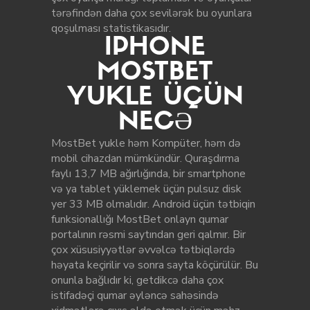
tərəfindən daha çox sevilərək bu oyunlara
qoşulması statistikasıdır.
IPHONE
MOSTBET
YUKLE ÜÇÜN
NECƏ
MostBet yukle həm Kompüter, həm də
mobil cihazdan mümkündür. Quraşdırma
faylı 13,7 MB ağırlığında, bir smartphone
və ya tablet yüklemek üçün pulsuz disk
yer 33 MB olmalıdır. Android üçün tətbiqin
funksionallığı MostBet onlayn qumar
portalının rəsmi saytından geri qalmır. Bir
çox xüsusiyyətlər əvvəlcə tətbiqlərdə
həyata keçirilir və sonra sayta köçürülür. Bu
onunla bağlıdır ki, getdikcə daha çox
istifadəçi qumar əyləncə sahəsində