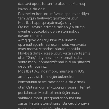
dəstəyi operatorları ilə əlaqə saxlamaq
imkanı əldə edir.
Bukmeker kontoru mövcud qanunvericiliyə
tam uyğun fəaliyyət göstərdiyi üçün
Mostbet app quraşdırmağa dəyər.
Oyunçu sayının artması səbəbiylə bu tip
oyunlar gələcəkdə də yenilənməkdə
davam edəcək.
Artıq qeyd edildiyi kimi, məlumatın
optimallaşdırılması üçün mobil versiyada
əsas menyu standart olaraq qapatılır.
Növbəti dəfəki icazə üçün, yuxarı yerləşmiş
olan “Giriş” düyməsinə klikləməli daha
sonra mobil nömrənizi/emailinizi və şifrənizi
qeyd etməlisiniz.
Mostbet AZ indir mobil müştərisini IOS
əməliyyat sistemi üçün bukmeker
kontorunun rəsmi saytından əldə etmək
olar. Onlayn qumar klubunun rəsmi internet
portalından Mostbet indir üçün əsas
səhifədə mobil proqramlar bölməsinə
xüsusi keçidi izləməlisiniz. Bu keçid onlayn
resursun əsas səhifəsinin yuxarı sol