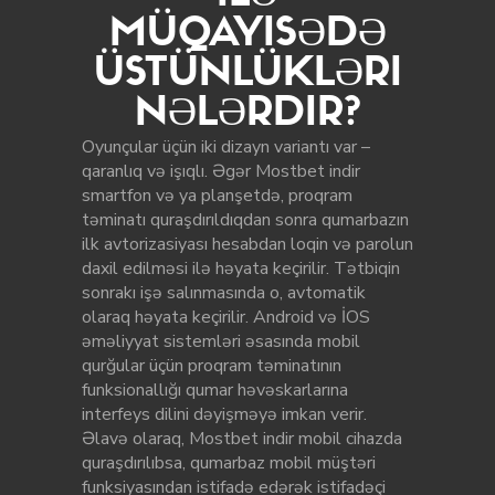
MÜQAYISƏDƏ
ÜSTÜNLÜKLƏRI
NƏLƏRDIR?
Oyunçular üçün iki dizayn variantı var –
qaranlıq və işıqlı. Əgər Mostbet indir
smartfon və ya planşetdə, proqram
təminatı quraşdırıldıqdan sonra qumarbazın
ilk avtorizasiyası hesabdan loqin və parolun
daxil edilməsi ilə həyata keçirilir. Tətbiqin
sonrakı işə salınmasında o, avtomatik
olaraq həyata keçirilir. Android və İOS
əməliyyat sistemləri əsasında mobil
qurğular üçün proqram təminatının
funksionallığı qumar həvəskarlarına
interfeys dilini dəyişməyə imkan verir.
Əlavə olaraq, Mostbet indir mobil cihazda
quraşdırılıbsa, qumarbaz mobil müştəri
funksiyasından istifadə edərək istifadəçi