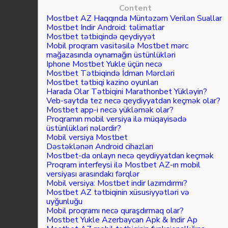
Content
Mostbet AZ Haqqında Müntəzəm Verilən Suallar
Mostbet Indir Android: təlimatlar
Mostbet tətbiqində qeydiyyət
Mobil proqram vasitəsilə Mostbet mərc
mağazasında oynamağın üstünlükləri
Iphone Mostbet Yukle üçün necə
Mostbet Tətbiqində İdman Mərcləri
Mostbet tətbiqi kazino oyunları
Harada Olar Tətbiqini Marathonbet Yükləyin?
Veb-saytda tez necə qeydiyyatdan keçmək olar?
Mostbet app-i necə yükləmək olar?
Proqramın mobil versiya ilə müqayisədə
üstünlükləri nələrdir?
Mobil versiya Mostbet
Dəstəklənən Android cihazları
Mostbet-da onlayn necə qeydiyyatdan keçmək
Proqram interfeysi ilə Mostbet AZ-ın mobil
versiyası arasındakı fərqlər
Mobil versiya: Mostbet indir lazımdırmı?
Mostbet AZ tətbiqinin xüsusiyyətləri və
uyğunluğu
Mobil proqramı necə quraşdırmaq olar?
Mostbet Yukle Azerbaycan Apk & Indir Ap