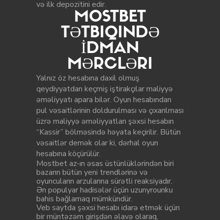
və ilk depozitini edir.
MOSTBET
TƏTBIQINDƏ
İDMAN
MƏRCLƏRI
Yalnız öz hesabına daxil olmuş
qeydiyyatdan keçmiş iştirakçılar maliyyə
əməliyyatı apara bilər. Oyun hesabından
pul vəsaitlərinin doldurulması və çıxarılması
üzrə maliyyə əməliyyatları şəxsi hesabın
“Kassir” bölməsində həyata keçirilir. Bütün
vəsaitlər demək olar ki, dərhal oyun
hesabına köçürülür.
Mostbet az-ın əsas üstünlüklərindən biri
bazarın bütün yeni trendlərinə və
oyuncuların arzularına sürətli reaksiyadır.
Ən populyar hadisələr üçün uzunyrounku
bahis bağlamaq mümkündür.
Veb saytda şəxsi hesabı idarə etmək üçün
bir müntəzəm girişdən əlavə olaraq,