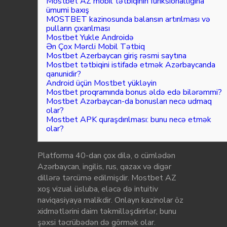
Mostbet AZ mobil tətbiqinin funksionallığına
ümumi baxış
MOSTBET kazinosunda balansın artırılması və
pulların çıxarılması
Mostbet Yukle Androidə
Ən Çox Mərcli Mobil Tətbiq
Mostbet Azerbaycan giriş rəsmi saytına
Mostbet tətbiqini istifadə etmək Azərbaycanda
qanunidir?
Android üçün Mostbet yükləyin
Mostbet proqramında bonus əldə edə bilərəmmi?
Mostbet Azərbaycan-da bonusları necə udmaq
olar?
Mostbet APK quraşdırılması: bunu necə etmək
olar?
Platforma 40-dan çox dilə, o cümlədən
Azərbaycan, ingilis, rus, qazax və digər
dillərə tərcümə edilmişdir. Mostbet AZ
xoş vizual üsluba, eləcə də intuitiv
naviqasiyaya malikdir. Onlayn kazinolar öz
xidmətlərini daim təkmilləşdirirlər, bunu
şəxsi təcrübədən də görmək olar.