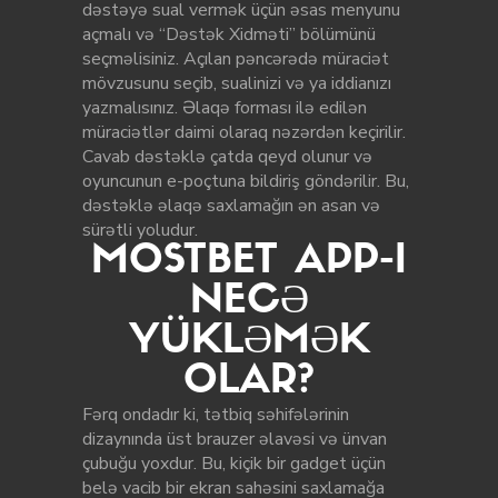
dəstəyə sual vermək üçün əsas menyunu
açmalı və “Dəstək Xidməti” bölümünü
seçməlisiniz. Açılan pəncərədə müraciət
mövzusunu seçib, sualinizi və ya iddianızı
yazmalısınız. Əlaqə forması ilə edilən
müraciətlər daimi olaraq nəzərdən keçirilir.
Cavab dəstəklə çatda qeyd olunur və
oyuncunun e-poçtuna bildiriş göndərilir. Bu,
dəstəklə əlaqə saxlamağın ən asan və
sürətli yoludur.
MOSTBET APP-I
NECƏ
YÜKLƏMƏK
OLAR?
Fərq ondadır ki, tətbiq səhifələrinin
dizaynında üst brauzer əlavəsi və ünvan
çubuğu yoxdur. Bu, kiçik bir gadget üçün
belə vacib bir ekran sahəsini saxlamağa