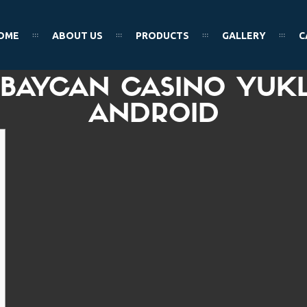
OME
ABOUT US
PRODUCTS
GALLERY
C
E AZERBAYCAN APK: IN
BAYCAN CASINO YUKL
ANDROID