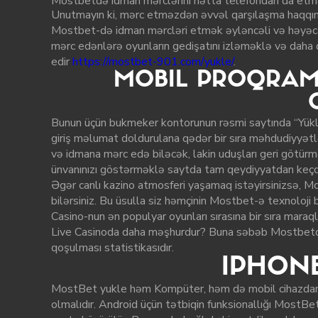
Mostbetdə idman mərclərini hətta telefondan da etmə
Unutmayın ki, mərc etməzdən əvvəl qarşılaşma haqqında
Mostbet-də idman mərcləri etmək əyləncəli və həyəcan
mərc edənlərə oyunların gedişatını izləməklə və daha 
edir
https://mostbet-901.com/yukle/
.
MOBIL PROQRAM
Bunun üçün bukmeker kontorunun rəsmi saytında “Yüklə
giriş məlumat doldurulana qədər bir sıra məhdudiyyətl
və idmana mərc edə biləcək, lakin uduşları geri götürmək
ünvanınızı göstərməklə saytda tam qeydiyyatdan keçdik
Əgər canlı kazino atmosferi yaşamaq istəyirsinizsə, Mos
bilərsiniz. Bu üsulla siz həmçinin Mostbet-ə texnoloji
Casino-nun ən populyar oyunları sırasına bir sıra mar
Live Casinoda daha məşhurdur? Buna səbəb Mostbetdə 
qoşulması statistikasıdır.
IPHON
MostBet yukle həm Kompüter, həm də mobil cihazdan m
olmalıdır. Android üçün tətbiqin funksionallığı MostBet