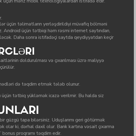
k üçün məhz mobil texnologiyalardan istifadə edir.
.
r üçün təlimatların yerləşdirildiyi müvafiq bölməni
z. Android üçün tətbiqi həm rəsmi internet saytından,
əcək. Daha sonra istifadəçi saytda qeydiyyatdan keçir
RCLƏRI
itlərinin doldurulması və çıxarılması üzrə maliyyə
çürülür.
ənədləri də təqdim etmək tələb olunur.
üçün tətbiq yükləmək icazə verilmir. Bu halda siz
UNLARI
ir güzgü tapa bilərsiniz. Uduşlarımı geri götürmək
lar ki, dərhal daxil olur. Bank kartına vəsait çıxarma
” bonus proqramı təqdim edir.