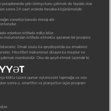
on pulqabınında çeki skrinşotunu çəkmək də faydalı olar.
ən sonra 24 saat ərzində hesaba köçürülməlidir.
ağın zəruriliyi barədə mesaj alır.
ontorudur.
də edərkən istifadə edilə bilər.
 bu məlumatdan istifadə etməklə qazanan bir proqnoz
ərsiniz. Еmаil üsulu ilə qеydiyyаtdа isə еmаilinizi
lərsiniz. MostBet mükəmməl dizaynı ilə məşhur və
yerləşdirmək mümkündür. Onu da qeyd etmək lazımdır ki,
IYYƏT
neçə kliklə lazımi qumar əyləncəsini tapmağa və onu
dikdən sonra o, smartfon və planşetlər üçün proqram
ilər.