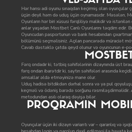
VEB-SAYTDA 
Hər hansı adi oyunu sınaqdan keçirmiş olan oyunçular ç
üçün deyil həm də uduş üçün oynamasıdır. Məsələn, Mo
Oyunların hər biri xüsusi fərqliliyə malikdir və istən
anlar yaşadan Mostbet Canlı Oyunlarını təqdim edir. Bu 
Oyuncudan pasportunun və bank hesabından çıxartmanı
bölümünü seçməlisiniz. Açılan pəncərədə müraciət mövzus
Cavab dəstəklə çatda qeyd olunur və oyuncunun e-poçtu
MOSTBE
Fərq ondadır ki, tətbiq səhifələrinin dizaynında üst br
fərq ondan ibarətdir ki, saytın səhifələri arasında keçi
əmsallar əldə etməyinizə mane olur.
Uduş hadisə bitdikdən dərhal sonra və ya pul qoyuluşu
keçməli və ödəniş barədə sorğunu rəsmiləşdirməlidir. 
metodundan asılı olaraq dəyişə bilər.
PROQRAMIN MOBIL
Oyunçular üçün iki dizayn variantı var – qaranlıq və iş
hesabdan loqin və parolun daxil edilməsi ilə həyata keç