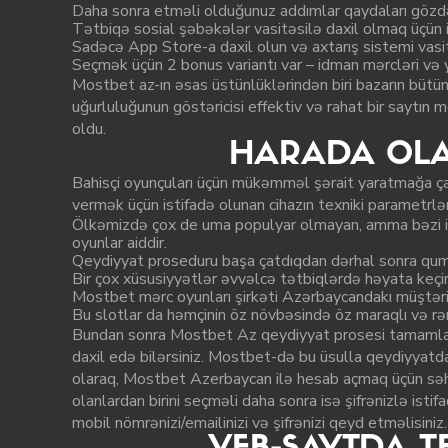
Daha sonra etməli olduğunuz addımlar qaydaları gözd
Tətbiqə sosial şəbəkələr vasitəsilə daxil olmaq üçün i
Sadəcə App Store-a daxil olun və axtarış sistemi vas
Seçmək üçün 2 bonus variantı var – idman mərcləri və y
Mostbet az-ın əsas üstünlüklərindən biri bazarın bütün y
uğurluluğunun göstəricisi effektiv və rahat bir saytın m
oldu.
HARADA OLA
Bahisçi oyunçuları üçün mükəmməl şərait yaratmağa ça
vermək üçün istifadə olunan cihazın texniki parametrlə
Ölkəmizdə çox de uma populyar olmayan, amma bəzi insa
oyunlar aiddir.
Qeydiyyat proseduru başa çatdıqdan dərhal sonra quma
Bir çox xüsusiyyətlər əvvəlcə tətbiqlərdə həyata keçiri
Mostbet mərc oyunları şirkəti Azərbaycandakı müştərilə
Bu slotlar da həmçinin öz növbəsində öz maraqlı və rən
Bundan sonra Mostbet Az qeydiyyat prosesi tamamlanm
daxil edə bilərsiniz. Mostbet-də bu üsulla qeydiyyatd
olaraq, Mostbet Azerbaycan ilə hesab açmaq üçün səhi
olanlardan birini seçməli daha sonra isə şifrənizlə isti
mobil nömrənizi/emailinizi və şifrənizi qeyd etməlisiniz.