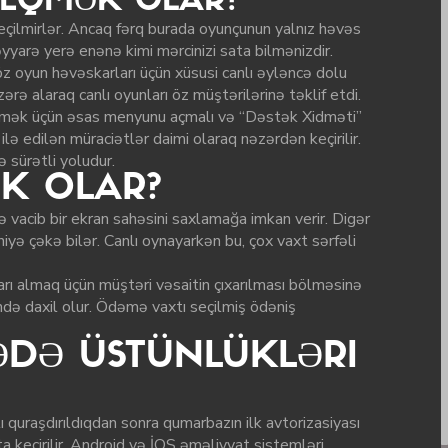
KEÇMƏK OLAR?
seçilmirlər. Ancaq fərq burada oyunçunun yalnız həvəs
arə yerə enənə kimi mərcinizi sata bilmənizdir.
öz oyun həvəskarları üçün xüsusi canlı əyləncə dolu
rə alaraq canlı oyunları öz müştərilərinə təklif etdi.
ermək üçün əsas menyunu açmalı və “Dəstək Xidməti”
lə edilən müraciətlər daimi olaraq nəzərdən keçirilir.
 sürətli yoludur.
K OLAR?
ə vacib bir ekran sahəsini saxlamağa imkan verir. Digər
niyə çəkə bilər. Canlı oynayarkən bu, çox vaxt sərfəli
rı almaq üçün müştəri vəsaitin çıxarılması bölməsinə
ndə daxil olur. Ödəmə vaxtı seçilmiş ödəniş
ƏDƏ ÜSTÜNLÜKLƏRI
ı quraşdırıldıqdan sonra qumarbazın ilk avtorizasiyası
a keçirilir. Android və İOS əməliyyat sistemləri