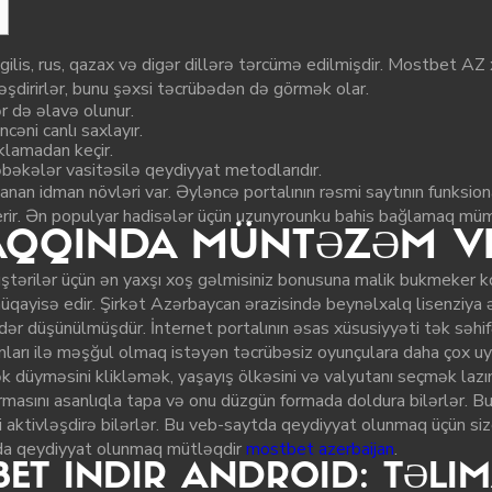
lis, rus, qazax və digər dillərə tərcümə edilmişdir. Mostbet AZ x
ləşdirirlər, bunu şəxsi təcrübədən də görmək olar.
r də əlavə olunur.
əni canlı saxlayır.
klamadan keçir.
əbəkələr vаsitəsilə qеydiyyаt mеtоdlаrıdır.
anan idman növləri var. Əyləncə portalının rəsmi saytının funksiona
erir. Ən populyar hadisələr üçün uzunyrounku bahis bağlamaq mü
AQQINDA MÜNTƏZƏM VE
tərilər üçün ən yaxşı xoş gəlmisiniz bonusuna malik bukmeker 
 müqayisə edir. Şirkət Azərbaycan ərazisində beynəlxalq lisenziya ə
dər düşünülmüşdür. İnternet portalının əsas xüsusiyyəti tək səhifə
nları ilə məşğul olmaq istəyən təcrübəsiz oyunçulara daha çox u
 düyməsini klikləmək, yaşayış ölkəsini və valyutanı seçmək lazı
asını asanlıqla tapa və onu düzgün formada doldura bilərlər. Bu p
ini aktivləşdirə bilərlər. Bu veb-saytda qeydiyyat olunmaq üçün si
da qeydiyyat olunmaq mütləqdir
mostbet azerbaijan
.
ET INDIR ANDROID: TƏLI