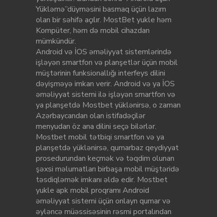
Yükləmə”düyməsini basmaq üçün lazım
olan bir səhifə açılır. MostBet yukle həm
Kompüter, həm də mobil cihazdan
mümkündür.
Android və İOS əməliyyat sistemlərində
işləyən smartfon və planşetlər üçün mobil
müştərinin funksionallığı interfeys dilini
dəyişməyə imkan verir. Android və ya İOS
əməliyyat sistemi ilə işləyən smartfon və
ya planşetdə Mostbet yüklənirsə, o zaman
Azərbaycandan olan istifadəçilər
menyudan öz ana dilini seçə bilərlər.
Mostbet mobil tətbiqi smartfon və ya
planşetdə yüklənirsə, qumarbaz qeydiyyat
prosedurundan keçmək və təqdim olunan
şəxsi məlumatları birbaşa mobil müştəridə
təsdiqləmək imkanı əldə edir. Mostbet
yukle apk mobil proqramı Android
əməliyyat sistemi üçün onlayn qumar və
əyləncə müəssisəsinin rəsmi portalından