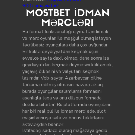
900.com/aviator/
.
MOSTBET İDMAN
MƏRCLƏRI
Bu format funksionallığı qiymətləndirmək
və mərc oyunları ilə məşğul olmaq istəyən
təcrübəsiz oyunçulara daha çox uyğundur.
Bir kliklə qeydiyyatdan keçmək üçün
əvvəlcə sayta daxil olmaq, daha sonra isə
qeydiyyatdan keçmək düyməsini klikləmək,
yaşayış ölkəsini və valyutanı seçmək
lazımdır. Veb-saytın Azərbaycan dilinə
tərcümə edilmiş olmasını nəzərə alsaq,
burada oyunçular salamlama formasını
asanlıqla tapa və onu düzgün formada
doldura bilərlər. Bu platformda oyunçuların
hər biri real pul ilə idman mərci edə, slot
maşınlarını işə sala və bonus təkliflərini
aktivləşdirə bilərlər.
İstifadəçi sadəcə olaraq mağazaya gedib