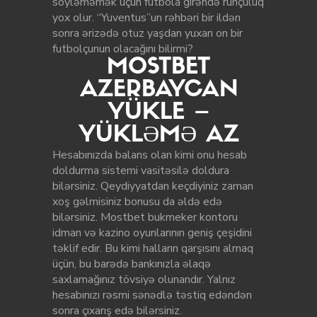
söyləməmək üçün futbola girəndə ruhçuluq
yox olur. “Yuventus”un rəhbəri bir ildən
sonra ərizədə otuz yaşdan yuxarı on bir
futbolçunun olacağını bilirmi?
MOSTBET
AZERBAYCAN
YÜKLE –
YÜKLƏMƏ AZ
Hesabınızda balans olan kimi onu hesab
doldurma sistemi vasitəsilə doldura
bilərsiniz. Qeydiyyatdan keçdiyiniz zaman
xoş gəlmisiniz bonusu da əldə edə
bilərsiniz. Mostbet bukmeker kontoru
idman və kazino oyunlarının geniş çeşidini
təklif edir. Bu kimi halların qarşısını almaq
üçün, bu barədə bankınızla əlaqə
saxlamağınız tövsiyə olunandır. Yalnız
hesabınızı rəsmi sənədlə təstiq edəndən
sonra çıxarış edə bilərsiniz.