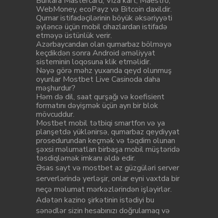
Bunlara Mastercard, Viza kart, Maestro,
WebMoney, ecoPayz və Bitcoin daxildir.
Qumar istifadəçilərinin böyük əksəriyyəti
əyləncə üçün mobil cihazlardan istifadə
etməyə üstünlük verir.
Azərbaycandan olan qumarbaz bölməyə
keçdikdən sonra Android əməliyyat
sisteminin loqosuna klik etməlidir.
Nəyə görə məhz yuxarıda qeyd olunmuş
oyunlar Mostbet Live Casinoda daha
məşhurdur?
Həm də dil, saat qurşağı və koefisient
formatını dəyişmək üçün ayrı bir blok
mövcuddur.
Mostbet mobil tətbiqi smartfon və ya
planşetdə yüklənirsə, qumarbaz qeydiyyat
prosedurundan keçmək və təqdim olunan
şəxsi məlumatları birbaşa mobil müştəridə
təsdiqləmək imkanı əldə edir.
Əsas sayt və mostbet az güzgüləri server
serverlərində yerləşir, onlar eyni vaxtda bir
neçə məlumat mərkəzlərindən işləyirlər.
Adətən kazino şirkətinin istədiyi bu
sənədlər sizin hesabınızı doğrulamaq və