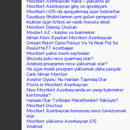
Mostbet Azerbaycan Yükle – yükləmə az
Mostbet Azerbaycan giriş və qeydiyyatı
Mostbet-i iOS-da quraşdırmaq üçün təlimatlar
Səudiyyə Ərəbistanının yeni gələn çempionat
klubları üçün futbol ən vacib məsələ deyil
Mostbet Ödəniş Üsulları
Mosbet AZ – kazino və bukmeker
İdman Mərc Oyunları Mostbet Azerbaycan
Onlayn Rulet Oyna Pulsuz Və Ya Real Pul Ilə
Roulette77 Azerbaijan
Mostbet yukle rəsmi saytından
Ərizədə pulu necə çıxarmaq olar?
Android proqramını necə yükləmək olar?
Nə üçün mobil proqram yükləmək daha yaxşıdır
Canlı İdman Mərcləri
Aviator Oyunu’ Nu Hardan Tapmaq Olar
Posts in Mostbet Azerbaycan
Niyə Mostbet Azərbaycanda ən yaxşı bukmeker
kontorudur?
Harada Olar Tətbiqini Marathonbet Yükləyin?
Mostbet Dəstəyi
Mostbet Azerbaycan bonusunu necə təmizləmək
olar
Mostbet yükləmə Azerbaycan iOS
Android