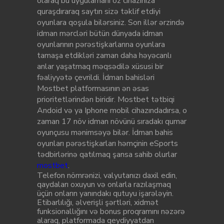
olaraq bu uyğulamanı öz cihazınıza
quraşdıraraq saytın sizə təklif etdiyi
oyunlara qoşula bilərsiniz. Son illər ərzində
idman mərcləri bütün dünyada idman
oyunlarının pərəstişkarlarına oyunlara
tamaşa etdikləri zaman daha həyəcanlı
anlar yaşatmaq məqsədilə xüsusi bir
fəaliyyətə çevrildi. İdman bahisləri
Mostbet platformasının ən əsas
prioritetlərindən biridir. Mostbet tətbiqi
Andoid və ya Iphone mobil cihazındadırsa, o
zaman 17 növ idman növünü sıradakı qumar
oyunçusu mənimsəyə bilər. İdman bahis
oyunları pərəstişkarları həmçinin eSports
tədbirlərinə qatılmaq şansa sahib olurlar
mostbet
.
Telefon nömrənizi, valyutanızı daxil edin,
qaydaları oxuyun və onlarla razılaşmaq
üçün onların yanındakı qutuyu işarələyin.
Etibarlılığı, əlverişli şərtləri, xidmət
funksionallığını və bonus proqramını nəzərə
alaraq, platformada qeydiyyatdan