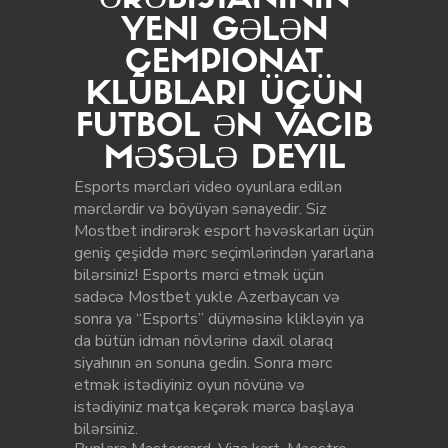
ƏRƏBISTANININ
YENI GƏLƏN
ÇEMPIONAT
KLUBLARI ÜÇÜN
FUTBOL ƏN VACIB
MƏSƏLƏ DEYIL
Esports mərcləri video oyunlara edilən
mərclərdir və böyüyən sənayedir. Siz
Mostbet indirərək esport həvəskarları üçün
geniş çeşiddə mərc seçimlərindən yararlana
bilərsiniz! Esports mərci etmək üçün
sadəcə Mostbet yukle Azerbaycan və
sonra ya “Esports” düyməsinə klikləyin ya
da bütün idman növlərinə daxil olaraq
siyahının ən sonuna gedin. Sonra mərc
etmək istədiyiniz oyun növünə və
istədiyiniz matça keçərək mərcə başlaya
bilərsiniz.