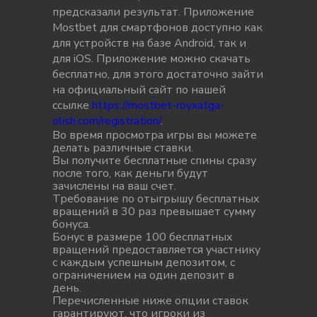
предсказали результат. Приложение
Mostbet для смартфонов доступно как
для устройств на базе Android, так и
для iOS. Приложение можно скачать
бесплатно, для этого достаточно зайти
на официальный сайт по нашей
ссылке
https://mostbet-royxatga-
olish.com/registration/
.
Во время просмотра игры вы можете
делать различные ставки.
Вы получите бесплатные спины сразу
после того, как деньги будут
зачислены на ваш счет.
Требование по отыгрышу бесплатных
вращений в 30 раз превышает сумму
бонуса.
Бонус в размере 100 бесплатных
вращений предоставляется участнику
с каждым успешным депозитом, с
ограничением на один депозит в
день.
Перечисленные ниже опции ставок
гарантируют, что игроки из