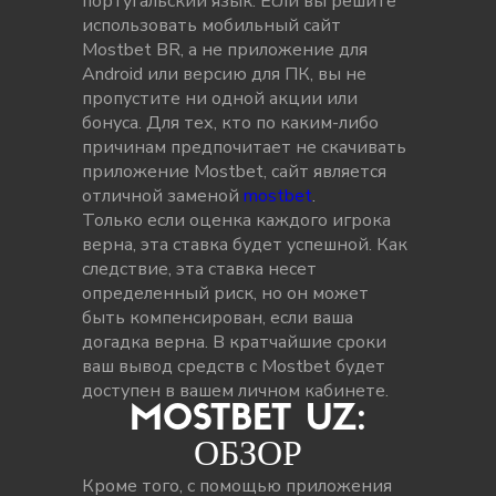
португальский язык. Если вы решите
использовать мобильный сайт
Mostbet BR, а не приложение для
Android или версию для ПК, вы не
пропустите ни одной акции или
бонуса. Для тех, кто по каким-либо
причинам предпочитает не скачивать
приложение Mostbet, сайт является
отличной заменой
mostbet
.
Только если оценка каждого игрока
верна, эта ставка будет успешной. Как
следствие, эта ставка несет
определенный риск, но он может
быть компенсирован, если ваша
догадка верна. В кратчайшие сроки
ваш вывод средств с Mostbet будет
доступен в вашем личном кабинете.
MOSTBET UZ:
ОБЗОР
Кроме того, с помощью приложения