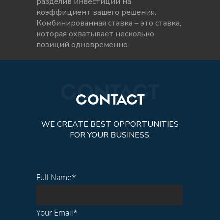
разделив инвестиции на
коэффициент вашего решения.
Комбинированная ставка – это ставка,
которая охватывает несколько
позиций одновременно.
CONTACT
CONTACT
WE CREATE BEST OPPORTUNITIES
FOR YOUR BUSINESS.
Full Name*
Your Email*