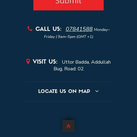
07841588

CALL US:
Monday–
Friday | 9am–5pm (GMT +1)

Uttor Badda, Addullah
VISIT US:
Bug, Road: 02
LOCATE US ON MAP
