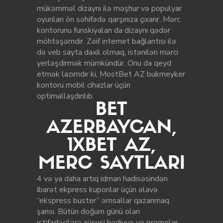
mükəmməl dizaynı ilə məşhur və populyar
oyunları ön səhifədə qarşınıza çıxarır. Mərc
kontorunu funskiyaları da dizaynı qədər
möhtəşəmdir. Zəif internet bağlantısı ilə
də veb sayta daxil olmaq, istənilən mərci
yerləşdirmək mümkündür. Onu da qeyd
etmək lazımdır ki, MostBet AZ bukmeyker
kontoru mobil cihazlar üçün
optimallaşdırılıb.
BET
AZERBAYCAN,
1XBET AZ,
MERC SAYTLARI
4 və ya daha artıq idman hadisəsindən
ibarət ekpress kuponlar üçün əlavə
“ekspress buster” əmsallar qazanmaq
şansı. Bütün doğum günü olan
istifadəçilərə xüsusi hədiyyə və promolar.