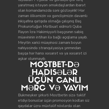
yaratmaq istəyən əməkdaşlardan ibarət
olan komandamızda səni gözləyirik! Hər
zaman ölkəmizin və gəncliyimizin davamlı
inkişafına qatqıda olmağa çalışırıq Baş
Prokurorluğun Mətbuat xidməti Quba
Rayon İcra Hakimiyyəti başçısının sabiq
müavininin intiharı ilə bağlı açıqlama yayıb.
Meyitin xarici müayinəsi zamanı boyun
nahiyəsində stranqulyasiya şırımından
başqa hər hansı xəsarət və ya xəsarət izi
aşkar olunmayıb.
MOSTBET-DƏ
HADISƏLƏR
ÜÇÜN CANLI
MƏRC VƏ YAYIM
Bukmeyker şirkəti Mostbetin sizə təklif
etdiyi bonuslar üçün promosyon kodları siz
qaydalar üzrə müxtəlif növlərdə olan