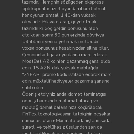
lazımdır. Həmçinin sözügedən ekspress
tipli kuponlar azı 3 oyundan ibarət olmalı,
hər oyunun əmsalı 1.40-dan yüksək
olmalıdır. Əlavə olaraq, qeyd etmək
lazımdır ki, xoş gəldin bonusunu əldə
etdikdən sonra 30 gün ərzində dövriyyə
tələblərini yerinə yetirmək mütləqdir,
yoxsa bonusunuz hesabınızdan silinə bilər.
Çempionlar liqası oyunlarına mərc edərək
MostBet AZ koinləri qazanmaq şansı əldə
edin. 15 AZN-dək yüksək məbləğdə
“2YEAR” promo kodu istifadə edərək mərc
edin, müxtəlif hədiyyələr qazanma şansına
sahib olun.
Ödəniş etdiyiniz anda xidmət təminatçısı
ödəniş barəsində məlumat alacaq və
məbləğ dərhal balansınıza köçürüləcək.
FinTex texnologiyasının tətbiqinin peşəkar
nümunəsi olan eManat ilə ödənişlərin sadə,
sürətli və təhlükəsiz üsulundan sən də
faydalan! Peşəkar və gördüyü işlə fərq