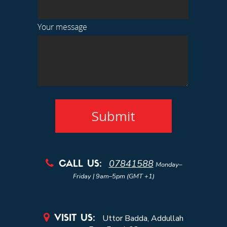
Your message
07841588

CALL US:
Monday–
Friday | 9am–5pm (GMT +1)

Uttor Badda, Addullah
VISIT US: