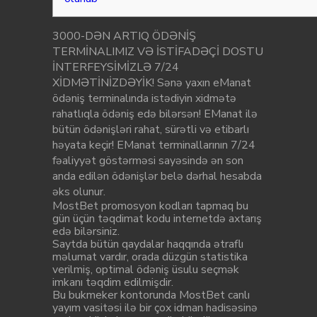
3000-DƏN ARTIQ ÖDƏNİŞ
TERMİNALIMIZ VƏ İSTİFADƏÇİ DOSTU
İNTERFEYSİMİZLƏ 7/24
XİDMƏTİNİZDƏYİK! Sənə yaxın eManat
ödəniş terminalında istədiyin xidmətə
rahatlıqla ödəniş edə bilərsən! EManat ilə
bütün ödənişləri rahat, sürətli və etibarlı
həyata keçir! EManat terminallarının 7/24
fəaliyyət göstərməsi sayəsində ən son
anda edilən ödənişlər belə dərhal hesabda
əks olunur.
MostBet promosyon kodları tapmaq bu
gün üçün təqdimat kodu internetdə axtarış
edə bilərsiniz.
Saytda bütün qaydalar haqqında ətraflı
məlumat vardır, orada düzgün statistika
verilmiş, optimal ödəniş üsulu seçmək
imkanı təqdim edilmişdir.
Bu bukmeker kontorunda MostBet canlı
yayım vasitəsi ilə bir çox idman hadisəsinə