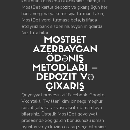
kontoruna giriş edə biləcəksiniz. Həmçinin
MostBet kartla depozit və çıxarış üçün hər
hansı vergi və ya komissiya tutmur. Lakin,
MostBet vergi tutmasa belə, istifadə
etdiyiniz bank sizdən müəyyən miqdarda
faiz tuta bilər.
MOSTBET
AZERBAYCAN
ÖDƏNIŞ
METODLARI –
DEPOZIT VƏ
ÇIXARIŞ
Qeydiyyat prosesinizi “Facebook, Google,
Vkontakt, Twitter” kimi bir neçə məşhur
sosial şəbəkələr vasitəsi ilə tamamlaya
bilərsiniz. Üstəlik MostBet qeydiyyat
prosesində xoş gəldin bonusunuzu idman
oyunları və ya kazino olaraq seçə bilərsiniz.