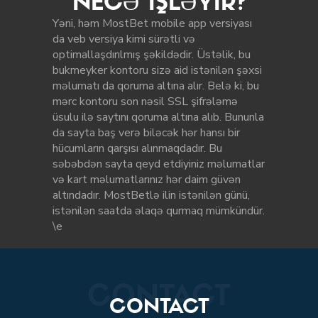
NECƏ IŞLƏYIR?
Yəni, həm MostBet mobile app versiyası
da veb versiya kimi sürətli və
optimallaşdırılmış şəkildədir. Üstəlik, bu
bukmeyker kontoru sizə aid istənilən şəxsi
məlumatı da qoruma altına alır. Belə ki, bu
mərc kontoru son nəsil SSL şifrələmə
üsulu ilə saytını qoruma altına alıb. Bununla
da sayta baş verə biləcək hər hansı bir
hücumların qarşısı alınmaqdadır. Bu
səbəbdən sayta qeyd etdiyiniz məlumatlar
və kart məlumatlarınız hər daim güvən
altındadır. MostBetlə ilin istənilən günü,
istənilən saatda əlaqə qurmaq mümkündür.
\e
CONTACT
CONTACT