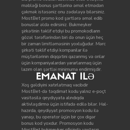
məbləği bonus şərtlərinə əməl etmədən
çəkmək istəsəniz onu zədələyə bilərsiniz.
MostBet promo kod şərtlərə əməl edib
bonuslar əldə edirsiniz. Bukmeyker
şirkətinin təklif etdiyi bu promokodların
gözəl tərəflərindən biri də onun üçün heç
bir zaman limitləməsinin yoxluğudur. Mərc
şirkəti təklif etdiyi kompanilar ilə
müştərilərinin diqqətini qazanmış və onlar
üçün kompaniyalardan yararlanmaq üçün
lazım olan şərtləi minimuma endirmişdir.
EMANAT ILƏ
Xoş gəldiyini xatırlatmaq vacibdir
MostBet-də təqdimat kodu yalnız e-poçt
vasitəsilə qeydiyyata alındıqda
aktivləşdirmə üçün istifadə edilə bilər. Hal-
hazırda, qeydiyyat promosyon kodu ilə
yanaşı, bu operator üçün bir çox digər
bonus kod yoxdur. Promosyon kodu
MostBet bukmeyker ofisində vaxtaşırı