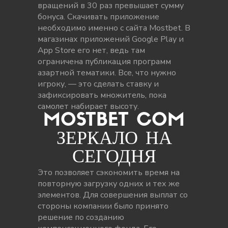
вращений в 30 раз превышает сумму
бонуса. Скачивать приложение
необходимо именно с сайта Mostbet. В
магазинах приложений Google Play и
App Store его нет, ведь там
ограничена публикация программ
азартной тематики. Все, что нужно
игроку, — это сделать ставку и
зафиксировать множитель, пока
самолет набирает высоту.
MOSTBET COM
ЗЕРКАЛО НА
СЕГОДНЯ
Это позволяет сэкономить время на
повторную загрузку одних и тех же
элементов. Для совершения выплат со
стороны компании было принято
решение по созданию