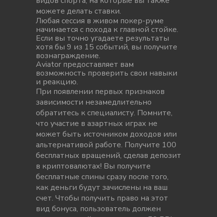
видов спорта, на которые вы также
можете делать ставки.
Любая сессия в живом покер-руме
начинается с похода к главной стойке.
Если вы точно угадаете результаты
хотя бы 9 из 15 событий, вы получите
вознаграждение.
Aviator предоставляет вам
возможность проверить свои навыки
и реакцию.
При появлении первых признаков
зависимости незамедлительно
обратитесь к специалисту. Помните,
что участие в азартных играх не
может быть источником доходов или
альтернативой работе. Получите 100
бесплатных вращений, сделав депозит
в криптовалютах! Вы получите
бесплатные спины сразу после того,
как деньги будут зачислены на ваш
счет. Чтобы получить право на этот
вид бонуса, пользователь должен