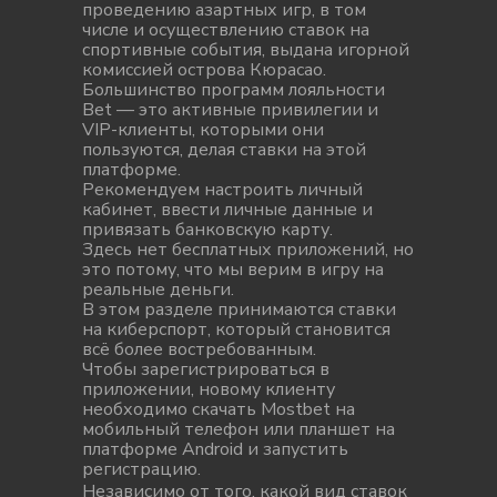
проведению азартных игр, в том
числе и осуществлению ставок на
спортивные события, выдана игорной
комиссией острова Кюрасао.
Большинство программ лояльности
Bet — это активные привилегии и
VIP-клиенты, которыми они
пользуются, делая ставки на этой
платформе.
Рекомендуем настроить личный
кабинет, ввести личные данные и
привязать банковскую карту.
Здесь нет бесплатных приложений, но
это потому, что мы верим в игру на
реальные деньги.
В этом разделе принимаются ставки
на киберспорт, который становится
всё более востребованным.
Чтобы зарегистрироваться в
приложении, новому клиенту
необходимо скачать Mostbet на
мобильный телефон или планшет на
платформе Android и запустить
регистрацию.
Независимо от того, какой вид ставок