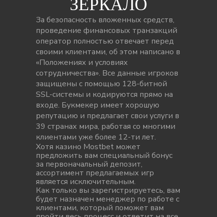
ЗЕРКАЛО
За безопасность вложенных средств,
проведение финансовых транзакций
оператор полностью отвечает перед
своими клиентами, об этом написано в
«Положениях и условиях
сотрудничества». Все данные игроков
защищены с помощью 128-битной
SSL-системы и кодируются прямо на
входе. Букмекер имеет хорошую
репутацию и предлагает свои услуги в
39 странах мира, работая со многими
клиентами уже более 12-ти лет.
Хотя казино Mostbet может
предложить вам специальный бонус
за первоначальный депозит,
ассортимент предлагаемых игр
является исключительным.
Как только вы зарегистрируетесь, вам
будет назначен менеджер по работе с
клиентами, который поможет вам
пройти весь процесс и ответит на все