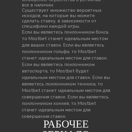
все в наличии.
Существует множество вероятных
исходов, на которые вы можете
сделать ставку, в зависимости от
специфики каждой игры.
Если вы являетесь поклонником бокса,
то Mostbet станет идеальным местом
для ваших ставок. Если вы являетесь
поклонником гольфа, то Mostbet
станет идеальным местом для ставок.
Если вы являетесь поклонником
автоспорта, то Mostbet будет
идеальным местом для ставок. Если вы
являетесь поклонником тенниса, то
Mostbet станет идеальным местом для
совершения ставок. Если вы являетесь
поклонником хоккея, то Mostbet
станет идеальным местом для
совершения ставок.
РАБОЧЕЕ