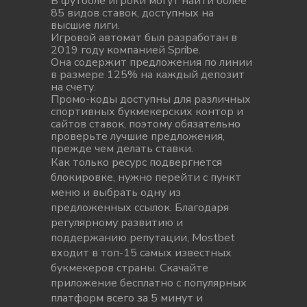
В футболе игроки могут найти более
85 видов ставок, доступных на
высшие лиги.
Игровой автомат был разработан в
2019 году компанией Spribe.
Она содержит предложения по линии
в размере 125% на каждый депозит
на счету.
Промо-коды доступны для различных
спортивных букмекерских контор и
сайтов ставок, поэтому обязательно
проверьте лучшие предложения,
прежде чем делать ставки.
Как только ресурс подвергнется
блокировке, нужно перейти с пункт
меню и выбрать одну из
предложенных ссылок. Благодаря
регулярному развитию и
поддержанию репутации, Mostbet
входит в топ-15 самых известных
букмекеров страны. Скачайте
приложение бесплатно с популярных
платформ всего за 5 минут и