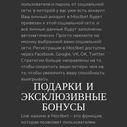
пользователя и пароль от социальной
сети, в которой у вас уже есть аккаунт.
Ваш личный аккаунт в Mostbet будет
привязан к этой социальной сети, и
все личные данные будут заполнены
автоматически. Просто нажмите на
иконку выбранной вами социальной
сети. Регистрация в Mostbet доступна
через Facebook, Google, VK, OK, Twitter.
Стратегии больше направлены на то,
чтобы сократить ваши потери, чем на
то, чтобы увеличить вашу способность
выигрывать.
ПОДАРКИ И
ЭКСКЛЮЗИВНЫЕ
БОНУСЫ
Live-казино в Mostbet – это функция,
которая позволяет пользователям