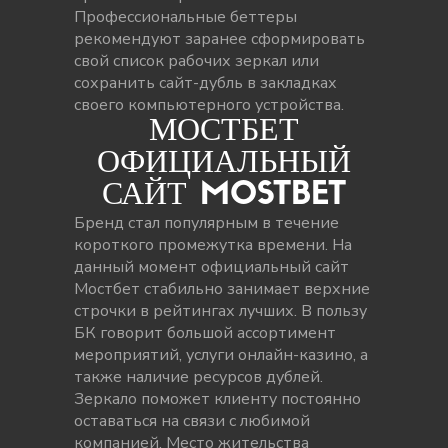
Профессиональные беттеры
рекомендуют заранее сформировать
свой список рабочих зеркал или
сохранить сайт-дубль в закладках
своего компьютерного устройства.
МОСТБЕТ
ОФИЦИАЛЬНЫЙ
САЙТ MOSTBET
Бренд стал популярным в течение
короткого промежутка времени. На
данный момент официальный сайт
Мостбет стабильно занимает верхние
строчки в рейтингах лучших. В пользу
БК говорит большой ассортимент
мероприятий, услуги онлайн-казино, а
также наличие ресурсов дублей.
Зеркало поможет клиенту постоянно
оставаться на связи с любимой
компанией. Место жительства