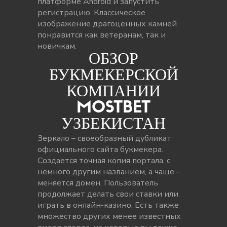
платформе Android и запустить
регистрацию. Классическое
изображение драгоценных камней
понравится как ветеранам, так и
новичкам.
ОБЗОР
БУКМЕКЕРСКОЙ
КОМПАНИИ
MOSTBET
УЗБЕКИСТАН
Зеркало – своеобразный дубликат
официального сайта букмекера.
Создается точная копия портала, с
немного другим названием, а чаще –
меняется домен. Пользователь
продолжает делать свои ставки или
играть в онлайн-казино. Есть также
множество других менее известных