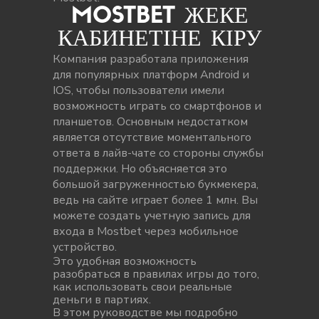
MOSTBET ЖЕКЕ
КАБИНЕТІНЕ КІРУ
Компания разработала приложения
для популярных платформ Android и
IOS, чтобы пользователи имели
возможность играть со смартфонов и
планшетов. Основным недостатком
является отсутствие моментального
ответа в лайв-чате со стороны службы
поддержки. Но объясняется это
большой загруженностью букмекера,
ведь на сайте играет более 1 млн. Вы
можете создать учетную запись для
входа в Mostbet через мобильное
устройство.
Это удобная возможность
разобраться в правилах игры до того,
как использовать свои реальные
деньги в партиях.
В этом руководстве мы подробно