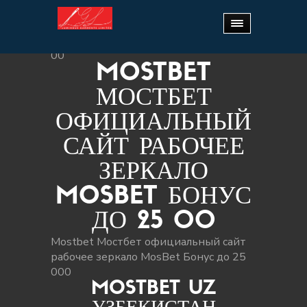
Home
.
Mostbet Мостбет официальный сайт
рабочее зеркало MosBet Бонус до 25
00
MOSTBET
МОСТБЕТ
ОФИЦИАЛЬНЫЙ
САЙТ РАБОЧЕЕ
ЗЕРКАЛО
MOSBET БОНУС
ДО 25 00
Mostbet Мостбет официальный сайт
рабочее зеркало MosBet Бонус до 25
000
MOSTBET UZ