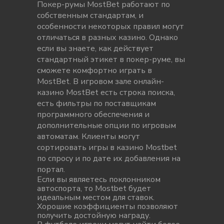
Покер-румы MostBet работают по
собственным стандартам, и
особенности некоторых правил могут
отличаться в разных казино. Однако
если вы знаете, как действует
стандартный этикет в покер-руме, вы
сможете комфортно играть в
MostBet. В игровом зале онлайн-
казино MostBet есть строка поиска,
есть фильтры по поставщикам
программного обеспечения и
дополнительные опции по игровым
автоматам. Клиенты могут
сортировать игры в казино Mostbet
по спросу и по дате их добавления на
портал.
Если вы являетесь поклонником
автоспорта, то Mostbet будет
идеальным местом для ставок.
Хорошие коэффициенты позволяют
получить достойную награду.