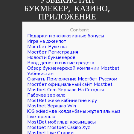
УЗБЕКИСТАН
БУКМЕКЕР, КАЗИНО,
ПРИЛОЖЕНИЕ
Content
Подарки и эксклюзивные бонусы
Игра на джекпот
Мостбет Рулетка
Мостбет Регистрация
Новости букмекеров
Ввод денег и снятие средств
Обзор букмекерской компании Mostbet
Узбекистан
Скачать Приложение Мостбет Русском
Мостбет официальный сайт Mostbet
Mostbet Com Зеркало На Сегодня
Рабочее зеркало
MostBet жеке кабинетіне кіру
Mostbet Зеркало Win
iOS жүйесінде қолданбаны жүктеп алыңыз
Live-превью
MostBet мобильді қосымшасы
Mostbet Mostbet Casino Xyz
Mostbet Live Ставки