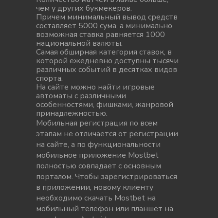
чем у других букмекеров.
Причем минимальный вывод средств
составляет 5000 сума, а минимально
возможная ставка равняется 1000
национальной валюты.
Самая обширная категория ставок, в
которой ежедневно доступны тысячи
различных событий в десятках видов
спорта.
На сайте можно найти игровые
автоматы с различными
особенностями, фишками, жанровой
принадлежностью.
Мобильная регистрация по всем
этапам не отличается от регистрации
на сайте, а по функциональности
мобильное приложение Mostbet
полностью совпадает с основным
порталом. Чтобы зарегистрироваться
в приложении, новому клиенту
необходимо скачать Mostbet на
мобильный телефон или планшет на