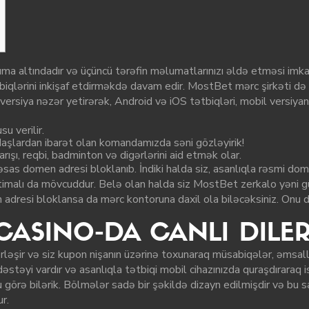
a altındadır və üçüncü tərəfin məlumatlarınızı əldə etməsi imkansı
tbiqlərini inkişaf etdirməkdə davam edir. MostBet mərc şirkəti d
rsiya nəzər yetirərək, Android və iOS tətbiqləri, mobil versiyanın
 verilir.
şlardan ibarət olan komandamızda səni gözləyirik!
yarışı, reqbi, badminton və digərlərini aid etmək olar.
as domen adresi bloklanıb. İndiki halda siz, asanlıqla rəsmi dome
imalı da mövcuddur. Belə olan halda siz MostBet zerkalo yəni güz
 adresi bloklansa da mərc kontoruna daxil ola biləcəksiniz. Onu d
CASINO-DA CANLI DILER
rləşir və siz kupon nişanın üzərinə toxunaraq müsabiqələr, əmsalla
əstəyi vardır və asanlıqla tətbiqi mobil cihazınızda quraşdıraraq 
nu görə bilərik. Bölmələr sadə bir şəkildə dizayn edilmişdir və 
r.