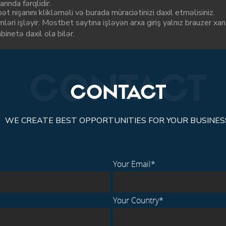
rında fərqlidir.
t nişanını klikləməli və burada müraciətinizi daxil etməlisiniz.
ləri işləyir. Mostbet saytına işləyən arxa giriş yalnız brauzer xa
binetə daxil ola bilər.
CONTACT
CONTACT
WE CREATE BEST OPPORTUNITIES FOR YOUR BUSINES
Your Email*
Your Country*