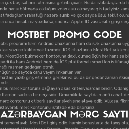
çox boş sahənin olmasına gətirib çıxarır. Bu da istifadəçilərdə 
ində hansı bölmədə olduğunuzdan asılı olmayaraq istədiyiniz zaman 
fadəçilərin rahatlığı nəzərə alınıb və çox sayda üsul təklif olun
 daha öncə hesabınız yoxdursa, sadəcə Apple ID vasitəsilə girişi
MOSTBET PROMO CODE
mobil proqramı həm Android cihazlarına həm də iOS cihazlarına u
Yüklə» sözünə klikləmək lazımdır. IOS cihazlarına MostBet yuklem
r. MostBet bukmeker kontoruna daxil olmaq üçün hər hansısa bi
qsədi ilə həm Android, həm də İOS platformalı smartfon istifadəçil
mağı rəsmən qadağan etmir.
r üçün də saytda canlı yayım imkanları var.
atları yazıb giriş etməniz gərəkir və bu da bir qədər zaman itkisin
mdir.
i bu mərc kontoruna bağlayan əsas kriteriyalardan biridir. Ödəni
lərdən sadəcə bir neçəsidir. Ümumilikdə saytda mənfi cəhət dem
mərc kontorunu etibarlı saytlar siyahısına əlavə edib. Xülasə, f
kləyərək mərc kontorunu istifadə edə bilərsiniz.
AZƏRBAYCAN MƏRC SAYTI
amlayıb, MostBet giriş edib, həmin bonuslarla da tanış ola, və 