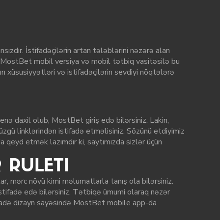
zdır. İstifadəçilərin artan tələblərini nəzərə alan
ə MostBet mobil versiya və mobil tətbiq vasitəsilə bu
 xüsusiyyətləri və istifadəçilərin sevdiyi nöqtələrə
nə daxil olub, MostBet giriş edə bilərsiniz. Lakin,
gü linklərindən istifadə etməlisiniz. Sözünü etdiyimiz
a qeyd etmək lazımdır ki, saytımızda sizlər üçün
 RULETI
r, mərc növü kimi məlumatlarla tanış ola bilərsiniz.
istifadə edə bilərsiniz. Tətbiqə ümumi olaraq nəzər
bu sadə dizayn sayəsində MostBet mobile app-da