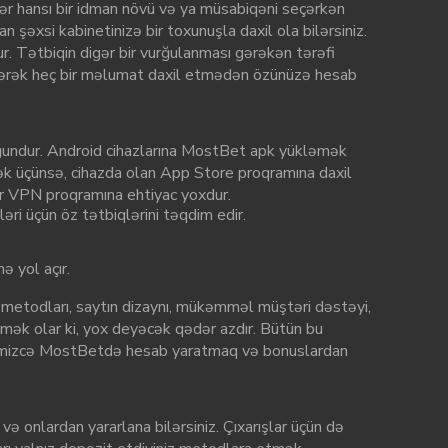
hər hansı bir idman növü və ya müsabiqəni seçərkən
şəxsi kabinetinizə bir toxunuşla daxil ola bilərsiniz.
ur. Tətbiqin digər bir vurğulanması gərəkən tərəfi
 seçərək heç bir məlumat daxil etmədən özünüzə hesab
yğundur. Android cihazlarına MostBet apk yükləmək
ək üçünsə, cihazda olan App Store proqramına daxil
r VPN proqramına ehtiyac yoxdur.
əri üçün öz tətbiqlərini təqdim edir.
ə yol açır.
ş metodları, saytın dizaynı, mükəmməl müştəri dəstəyi,
ək olar ki, yox deyəcək qədər azdır. Bütün bu
ikrimizcə MostBetdə hesab yaratmaq və bonuslardan
onlardan yararlana bilərsiniz. Çıxarışlar üçün də