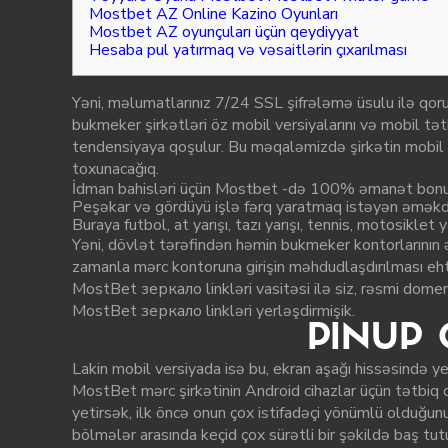
Mostbet AZ Online Kazino Oyunları
Mostbet AZ oyunçuları üçün qeydiyyat
Hesaba pul yatırmaq və vəsaitlərin çıxarılması
Yəni, məlumatlarınız 7/24 SSL şifrələmə üsulu ilə qorum
bukmeker şirkətləri öz mobil versiyalarını və mobil tə
tendensiyaya qoşulur. Bu məqaləmizdə şirkətin mobil ve
toxunacağıq.
İdman bahisləri üçün Mostbet -də 100% əmanət bonusu
Peşəkar və gördüyü işlə fərq yaratmaq istəyən əməkda
Buraya futbol, at yarışı, tazı yarışı, tennis, motosiklet 
Yəni, dövlət tərəfindən həmin bukmeker kontorlarının əs
zamanla mərc kontoruna girişin məhdudlaşdırılması eht
MostBet зеркало linkləri vasitəsi ilə siz, rəsmi domen
MostBet зеркало linkləri yerləşdirmişik.
PINUP 
Lakin mobil versiyada isə bu, ekran aşağı hissəsində ye
MostBet mərc şirkətinin Android cihazlar üçün tətbiq d
yetirsək, ilk öncə onun çox istifadəçi yönümlü olduğu
bölmələr arasında keçid çox sürətli bir şəkildə baş tutu