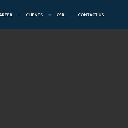
AREER
CLIENTS
CSR
CONTACT US
 VƏ QEYDIYYAT