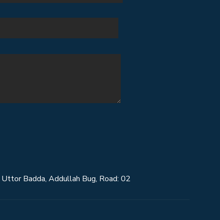
Uttor Badda, Addullah Bug, Road: 02