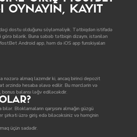
I OYNAYIN, KAYIT
əçi dostu olduğunu söyləməliyik. Tətbiqdən istifadə
 görə bilərik. Buna səbəb tətbiqin dizaynı, istənilən
MostBet Android app, həm də iOS app funskiyaları
nəzərə almaq lazımdır ki, ancaq birinci depozit
at ərzində hesaba əlavə edilir. Bu mərclərin və
, bonus balansı ləğv ediləcəkdir.
OLAR?
 bilər. Bloklamaların qarşısını almağın güzgü
 şirkəti üzrə giriş edə biləcəksiniz və həmçinin
lamaq üçün sadədir.