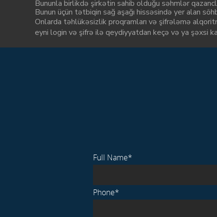
Bununla birlikdə şirkətin sahib olduğu səhmlər qazancla
Bunun üçün tətbiqin sağ aşağı hissəsində yer alan söhbə
Onlarda təhlükəsizlik proqramları və şifrələmə alqoritm
eyni login və şifrə ilə qeydiyyatdan keçə və ya şəxsi ka
Full Name*
Phone*