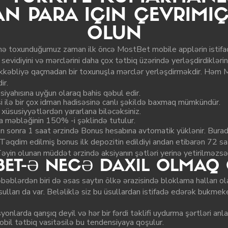
N PARA IÇIN ÇEVRIMIÇ
OLUN
nə toxunduğumuz zaman ilk öncə MostBet mobile applərin istifad
evidiyini və mərclərini daha çox tətbiq üzərində yerləşdirdiklərini
əkkəbliyə qaçmadan bir toxunuşla mərclər yerləşdirməkdir. Həm 
ir.
 siyahısına uyğun olaraq bahis qəbul edir.
ilə bir çox idman hadisəsinə canlı şəkildə baxmaq mümkündür.
xüsusiyyətlərdən yararlana biləcəksiniz.
 məbləğinin 150% -i şəklində tutulur.
n sonra 1 saat ərzində Bonus hesabına avtomatik yüklənir. Burada 
. Təqdim edilmiş bonus ilk depozitin edildiyi andan etibarən 72 sa
 Təyin olunan müddət ərzində aksiyanın şətləri yerinə yetirilməzsə
BET-Ə NECƏ DAXIL OLMAQ 
bəblərdən biri də əsas saytın ölkə ərazisində bloklama halları ola
lları da var. Beləliklə siz bu üsullardan istifadə edərək bukmeker
syonlarda qarışıq deyil və hər bir fərdi təklifi uydurma şərtləri an
il tətbiq vasitəsilə bu tendensiyaya qoşulur.