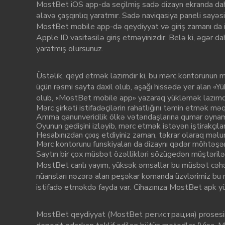
MostBet iOS app-da seçilmiş sadə dizayn ekranda daha 
əlavə çaşqınlıq yaratmır. Sadə naviqasiya paneli sayəs
MostBet mobile app-də qeydiyyat və giriş zamanı da isti
Apple ID vasitəsilə giriş etməyinizdir. Belə ki, əgər
yaratmış olursunuz.
Üstəlik, qeyd etmək lazımdır ki, bu mərc kontorunun 
üçün rəsmi sayta daxil olub, aşağı hissədə yer alan «
olub, «MostBet mobile app» yazaraq yükləmək lazımdı
Mərc şirkəti istifadəçilərin rahatlığını təmin etmək mə
Amma qanunvericilik ölkə vətəndaşlarına qumar oyna
Oyunun gedişini izləyib, mərc etmək istəyən iştirakçıla
Hesabınızdan çıxış etdiyiniz zaman, təkrar olaraq məlum
Mərc kontorunu funskiyaları da dizaynı qədər möhtəşə
Saytın bir çox müsbət özəllikləri sözügedən müştərilər
MostBet canlı yayım, yüksək əmsallar bu müsbət cəhət
nüansları nəzərə alan peşəkar komanda üzvlərimiz bu 
istifadə etməkdə fayda var. Cihazınıza MostBet apk yü
MostBet qeydiyyat (MostBet регистрация) prosesini tam