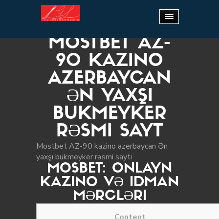
Home
.
Mostbet AZ-90 kazino azerbaycan Ən
yaxşı bukmeyker rəsmi sayt
MOSTBET AZ-
90 KAZINO
AZERBAYCAN
ƏN YAXŞI
BUKMEYKER
RƏSMI SAYT
Mostbet AZ-90 kazino azerbaycan Ən
yaxşı bukmeyker rəsmi saytı
MOSBET: ONLAYN
KAZINO VƏ IDMAN
MƏRCLƏRI
Content