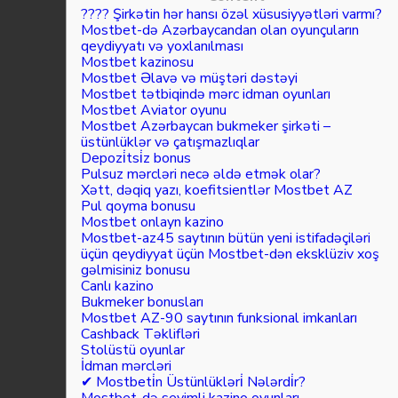
???? Şirkətin hər hansı özəl xüsusiyyətləri varmı?
Mostbet-də Azərbaycandan olan oyunçuların
qeydiyyatı və yoxlanılması
Mostbet kazinosu
Mostbet Əlavə və müştəri dəstəyi
Mostbet tətbiqində mərc idman oyunları
Mostbet Aviator oyunu
Mostbet Azərbaycan bukmeker şirkəti –
üstünlüklər və çatışmazlıqlar
Depozi̇tsi̇z bonus
Pulsuz mərcləri necə əldə etmək olar?
Xətt, dəqiq yazı, koefitsientlər Mostbet AZ
Pul qoyma bonusu
Mostbet onlayn kazino
Mostbet-az45 saytının bütün yeni istifadəçiləri
üçün qeydiyyat üçün Mostbet-dən eksklüziv xoş
gəlmisiniz bonusu
Canlı kazino
Bukmeker bonusları
Mostbet AZ-90 saytının funksional imkanları
Cashback Təklifləri
Stolüstü oyunlar
İdman mərcləri
✔ Mostbeti̇n Üstünlükləri̇ Nələrdi̇r?