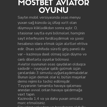
MOSTBET AVIATOR
OYUNU
Saytın mobil versiyasında əsas menyu
yuxarı sağ küncdə üç üfüqi xətt olan
düyməyə kliklədikdən sonra açılır. O,
stasionar saytla eyni bölmələri, həmçinin
sayt interfeysini fərdiləşdirmək və şəxsi
hesabınızı idarə etmək üçün alətləri ehtiva
edir. Əsas səhifədə sürətli giriş paneli də
var – kazinoya daxil olmaq üçün düymə və
canlı dilerlərlə oyunlar bölməsi.
Aviator oyununun əsas qaydaları olduqca
sadədir – oyunçular qalib gəlmək üçün
çarxlardakı 3 simvolu uyğunlaşdırmalıdırlar.
Bunun üçün demək olar ki, bütün maşınlar
demo rejimi ilə təchiz edilmişdir.
Təyyarənin tamamilə havaya qalxması
anından əvvəl onları havaya qaldırmağa
vaxt tapın.
Kazinoda 1,4 və ya daha yuxarı əmsalla
mərc etməlisiniz.