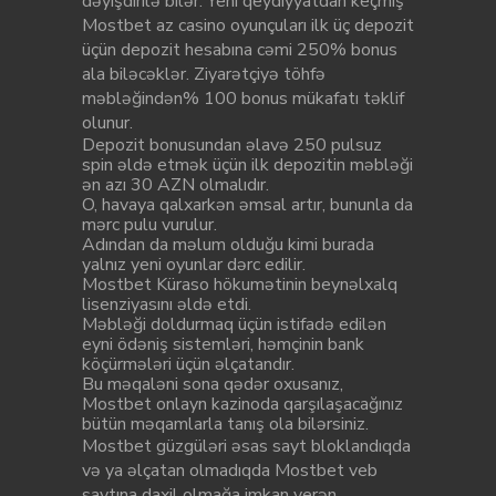
dəyişdirilə bilər. Yeni qeydiyyatdan keçmiş
Mostbet az casino oyunçuları ilk üç depozit
üçün depozit hesabına cəmi 250% bonus
ala biləcəklər. Ziyarətçiyə töhfə
məbləğindən% 100 bonus mükafatı təklif
olunur.
Depozit bonusundan əlavə 250 pulsuz
spin əldə etmək üçün ilk depozitin məbləği
ən azı 30 AZN olmalıdır.
O, havaya qalxarkən əmsal artır, bununla da
mərc pulu vurulur.
Adından da məlum olduğu kimi burada
yalnız yeni oyunlar dərc edilir.
Mostbet Küraso hökumətinin beynəlxalq
lisenziyasını əldə etdi.
Məbləği doldurmaq üçün istifadə edilən
eyni ödəniş sistemləri, həmçinin bank
köçürmələri üçün əlçatandır.
Bu məqaləni sona qədər oxusanız,
Mostbet onlayn kazinoda qarşılaşacağınız
bütün məqamlarla tanış ola bilərsiniz.
Mostbet güzgüləri əsas sayt bloklandıqda
və ya əlçatan olmadıqda Mostbet veb
saytına daxil olmağa imkan verən