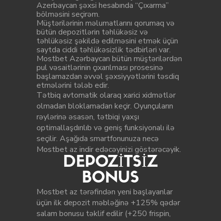
Azerbaycan şəxsi hesabında “Çıxarma”
bölməsini seçirəm.
Müştərilərinin məlumatlarını qorumaq və
bütün depozitlərin təhlükəsiz və
təhlükəsiz şəkildə edilməsini etmək üçün
saytda ciddi təhlükəsizlik tədbirləri var.
Mostbet Azərbaycan bütün müştərilərdən
pul vəsaitlərinin çıxarılması prosesinə
başlamazdan əvvəl şəxsiyyətlərini təsdiq
etmələrini tələb edir.
Tətbiq avtomatik olaraq xarici xidmətlər
olmadan bloklamadan keçir. Oyunçuların
rəylərinə əsasən, tətbiqi yaxşı
optimallaşdırılıb və geniş funksiyonalı ilə
seçilir. Aşağıda smartfonunuza necə
Mostbet az indir edəcəyinizi göstərəcəyik.
DEPOZİTSİZ
BONUS
Mostbet az tərəfindən yeni başlayanlar
üçün ilk depozit məbləğinə +125% qədər
salam bonusu təklif edilir (+250 frispin,