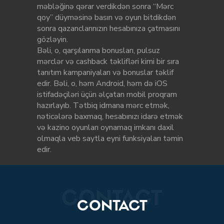
məbləğinə qərar verdikdən sonra “Mərc
qoy” düyməsinə basın və oyun bitdikdən
sonra qazanclarınızın hesabınıza çatmasını
gözləyin.
Bəli, o, qarşılanma bonusları, pulsuz
mərclər və cashback təklifləri kimi bir sıra
tanıtım kampaniyaları və bonuslar təklif
edir. Bəli, o, həm Android, həm də iOS
istifadəçiləri üçün əlçatan mobil proqram
hazırlayıb. Tətbiq idmana mərc etmək,
nəticələrə baxmaq, hesabınızı idarə etmək
və kazino oyunları oynamaq imkanı daxil
olmaqla veb saytla eyni funksiyaları təmin
edir.
CONTACT
CONTACT