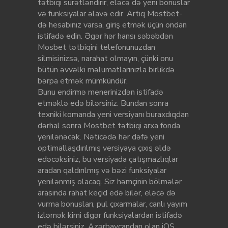
tətbiqi sürətləndirir, eləcə də yeni bonuslar
və funksiyalar əlavə edir. Artıq Mostbet-
də hesabınız varsa, giriş etmək üçün ondan
istifadə edin. Əgər hər hansı səbəbdən
Mosbet tətbiqini telefonunuzdan
silmisinizsə, narahat olmayın, çünki onu
bütün əvvəlki məlumatlarınızla birlikdə
bərpa etmək mümkündür.
Bunu endirmə menerinizdən istifadə
etməklə edə bilərsiniz. Bundan sonra
texniki komanda yeni versiyanı buraxdıqdan
dərhal sonra Mostbet tətbiqi arxa fonda
yenilənəcək. Nəticədə hər dəfə yeni
optimallaşdırılmış versiyaya çıxış əldə
edəcəksiniz, bu versiyada çatışmazlıqlar
aradan qaldırılmış və bəzi funksiyalar
yenilənmiş olacaq. Siz həmçinin bölmələr
arasında rahat keçid edə bilər, eləcə də
vurma bonusları, pul çıxarmalar, canlı yayım
izləmək kimi digər funksiyalardan istifadə
edə bilərsiniz. Azərbaycandan olan iOS