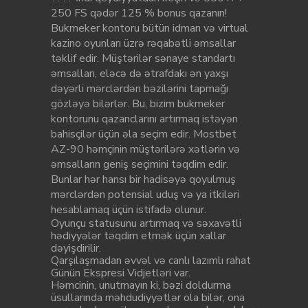
250 FS qədər 125 % bonus qazanın!
Bukmeker kontoru bütün idman və virtual
kazino oyunları üzrə rəqabətli əmsallar
təklif edir. Müştərilər sənaye standartı
əmsalları, eləcə də ətrafdakı ən yaxşı
dəyərli mərclərdən bəzilərini tapmağı
gözləyə bilərlər. Bu, bizim bukmeker
kontorunu qazanclarını artırmaq istəyən
bahisçilər üçün əla seçim edir. Mostbet
AZ-90 həmçinin müştərilərə xətlərin və
əmsalların geniş seçimini təqdim edir.
Bunlar hər hansı bir hadisəyə qoyulmuş
mərclərdən potensial uduş və ya itkiləri
hesablamaq üçün istifadə olunur.
Oyunçu statusunu artırmaq və səxavətli
hədiyyələr təqdim etmək üçün xallar
dəyişdirilir.
Qarşılaşmadan əvvəl və canlı lazımlı rahat
Günün Ekspresi Vidjetləri var.
Həmcinin, unutmayın ki, bəzi doldurma
üsullarında məhdudiyyətlər ola bilər, ona