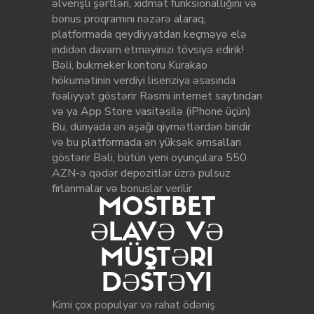
əlverişli şərtləri, xidmət funksionallığını və
bonus proqramını nəzərə alaraq,
platformada qeydiyyatdan keçməyə elə
indidən davam etməyinizi tövsiyə edirik!
Bəli, bukmeker kontoru Kurakao
hökumətinin verdiyi lisenziya əsasında
fəaliyyət göstərir Rəsmi internet saytından
və ya App Store vasitəsilə (iPhone üçün)
Bu, dünyada ən aşağı qiymətlərdən biridir
və bu platformada ən yüksək əmsalları
göstərir Bəli, bütün yeni oyunçulara 550
AZN-ə qədər depozitlər üzrə pulsuz
fırlanmalar və bonuslar verilir
MOSTBET
ƏLAVƏ VƏ
MÜŞTƏRI
DƏSTƏYI
Kimi çox populyar və rahat ödəniş