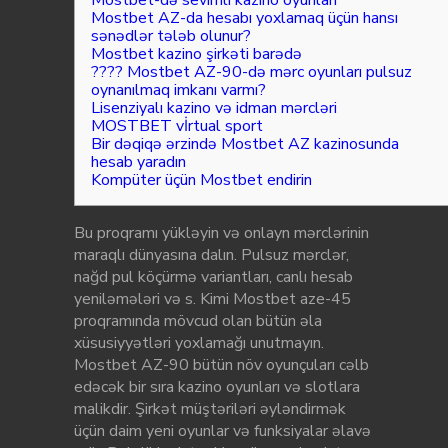
Mostbet-də sevimli kazino oyunları
Mostbet AZ-da hesabı yoxlamaq üçün hansı
sənədlər tələb olunur?
Mostbet kazino şirkəti barədə
???? Mostbet AZ-90-də mərc oyunları pulsuz
oynanılmaq imkanı varmı?
Lisenziyalı kazino və idman mərcləri
MOSTBET vİrtual sport
Bir dəqiqə ərzində Mostbet AZ kazinosunda
hesab yaradın
Kompüter üçün Mostbet endirin
Bu proqramı yükləyin və onlayn mərclərinin
maraqlı dünyasına dalın. Pulsuz mərclər,
nağd pul köçürmə variantları, canlı hesab
yeniləmələri və s. Kimi Mostbet aze-45
proqramında mövcud olan bütün əla
xüsusiyyətləri yoxlamağı unutmayın.
Mostbet AZ-90 bütün növ oyunçuları cəlb
edəcək bir sıra kazino oyunları və slotlara
malikdir. Şirkət müştəriləri əyləndirmək
üçün daim yeni oyunlar və funksiyalar əlavə