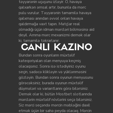
təyyarənin uçuşunu izləyir. O, havaya
qalxarkən əmsal artır, bununla da mərc
pulu vurulur. Təyyarənin tamamilə havaya
qalxması anından əvvəl onları havaya
qaldırmağa vaxt tapın. Matçlar real
olmadığı üçün idman mərcləri bölməsinə aid
deyil. Amma mərc mexanizmi demək olar
ki, tamamilə təkrarlanır.
CANLI KAZINO
Bundan sonra oyunların müxtəlif
kateqoriyaları olan menyuya keçmiş
olacaqsınız. Sonra isə istədiyiniz oyunu
seçin, sadəcə klikləyin və yüklənməsini
gözləyin. Bundan sonra oyunun menyusunu
görəcəksiniz, burada oyunun müxtəlif
düymələri və variantlarını görə bilərsiniz.
Demək olar ki, bütün Mostbet slotlarında
mərclərin müxtəlif növlərini seçə bilərsiniz.
Siz mərci seçəndə mərcin məbləğini daxil
etmək üçün bir sahə peyda olacaq. Mərcin