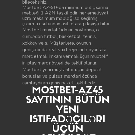
biləcəksiniz.
Mostbet AZ-90-da minimum pul çıxarma
məbləği 1 AZN təşkil edir, hər əməliyyat
üzrə maksimum məbləğ isə seçilmiş
çıxarma üsulundan asılı olaraq dəyişə bilər.
Mostbet müxtəlif idman növlərinə, o
cümlədən futbol, ​​basketbol, ​​tennis,
xokkey və s. Müştərilərə, oyunun
gedişatında, real vaxt rejimində oyunlara
mərc etmək imkanı vermək üçün müxtəlif
in-play mərc növləri də təklif olunur.
Mostbet yeni müştərilər üçün depozit
bonusları və pulsuz mərcləri özündə
cəmləşdirən geniş paket təklif edir.
MOSTBET-AZ45
SAYTININ BÜTÜN
YENI
ISTIFADƏÇILƏRI
ÜÇÜN