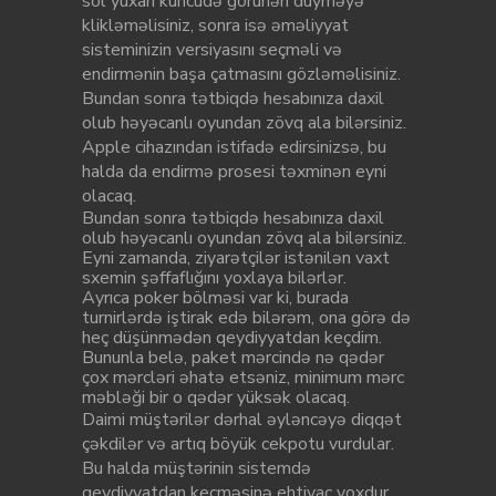
sol yuxarı küncüdə görünən düyməyə
klikləməlisiniz, sonra isə əməliyyat
sisteminizin versiyasını seçməli və
endirmənin başa çatmasını gözləməlisiniz.
Bundan sonra tətbiqdə hesabınıza daxil
olub həyəcanlı oyundan zövq ala bilərsiniz.
Apple cihazından istifadə edirsinizsə, bu
halda da endirmə prosesi təxminən eyni
olacaq.
Bundan sonra tətbiqdə hesabınıza daxil
olub həyəcanlı oyundan zövq ala bilərsiniz.
Eyni zamanda, ziyarətçilər istənilən vaxt
sxemin şəffaflığını yoxlaya bilərlər.
Ayrıca poker bölməsi var ki, burada
turnirlərdə iştirak edə bilərəm, ona görə də
heç düşünmədən qeydiyyatdan keçdim.
Bununla belə, paket mərcində nə qədər
çox mərcləri əhatə etsəniz, minimum mərc
məbləği bir o qədər yüksək olacaq.
Daimi müştərilər dərhal əyləncəyə diqqət
çəkdilər və artıq böyük cekpotu vurdular.
Bu halda müştərinin sistemdə
qeydiyyatdan keçməsinə ehtiyac yoxdur.