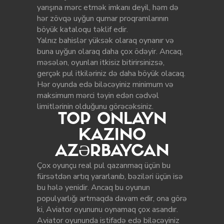
yarışına mərc etmək imkanı deyil, həm də
hər zövqə uyğun qumar proqramlarının
böyük kataloqu təklif edir.
Yalnız bahislər yüksək olaraq oynanır və
buna uyğun olaraq daha çox ödəyir. Ancaq,
məsələn, oyunları itkisiz bitirirsinizsə,
gerçək pul itkiləriniz də daha böyük olacaq.
Hər oyunda edə biləcəyiniz minimum və
maksimum mərci təyin edən cədvəl
limitlərinin olduğunu görəcəksiniz.
TOP ONLAYN
KAZINO
AZƏRBAYCAN
Çox oyunçu real pul qazanmaq üçün bu
fürsətdən artıq yararlanıb, bəziləri üçün isə
bu hələ yenidir. Ancaq bu oyunun
populyarlığı artmaqda davam edir, ona görə
ki, Aviator oyununu oynamaq çox asandır.
Aviator oyununda istifadə edə biləcəyiniz