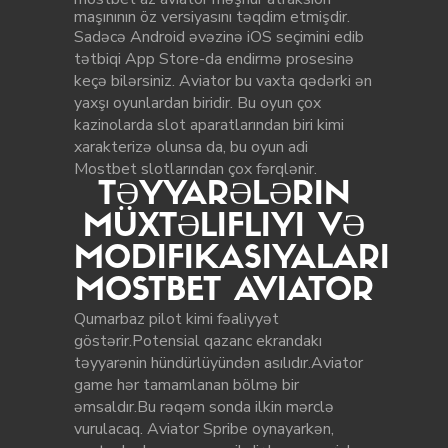
maşınının öz versiyasını təqdim etmişdir.
Sadəcə Android əvəzinə iOS seçimini edib
tətbiqi App Store-da endirmə prosesinə
keçə bilərsiniz. Aviator bu vaxta qədərki ən
yaxşı oyunlardan biridir. Bu oyun çox
kazinolarda slot aparatlarından biri kimi
xarakterizə olunsa da, bu oyun adi
Mostbet slotlarından çox fərqlənir.
TƏYYARƏLƏRIN
MÜXTƏLIFLIYI VƏ
MODIFIKASIYALARI
MOSTBET AVIATOR
Qumarbaz pilot kimi fəaliyyət
göstərir.Potensial qazanc ekrandakı
təyyarənin hündürlüyündən asılıdır.Aviator
game hər tamamlanan bölmə bir
əmsaldır.Bu rəqəm sonda ilkin mərclə
vurulacaq. Aviator Spribe oynayarkən,