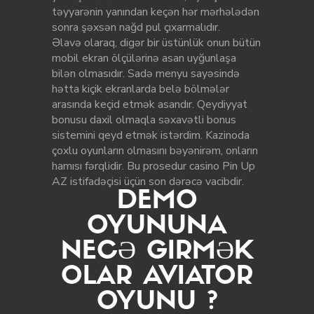
təyyarənin yanından keçən hər mərhələdən
sonra şəxsən nağd pul çıxarmalıdır.
Əlavə olaraq, digər bir üstünlük onun bütün
mobil ekran ölçülərinə asan uyğunlaşa
bilən olmasıdır. Sadə menyu sayəsində
hətta kiçik ekranlarda belə bölmələr
arasında keçid etmək asandır. Qeydiyyat
bonusu daxil olmaqla səxavətli bonus
sistemini qeyd etmək istərdim. Kazinoda
çoxlu oyunların olmasını bəyənirəm, onların
hamısı fərqlidir. Bu prosedur casino Pin Up
AZ istifadəçisi üçün son dərəcə vacibdir.
DEMO
OYUNUNA
NECƏ GIRMƏK
OLAR AVIATOR
OYUNU ?