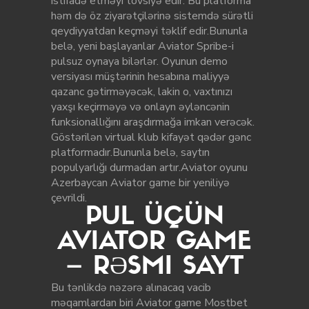
istifadə etməyi tövsiyə edir. Bu platforma
həm də öz ziyarətçilərinə sistemdə sürətli
qeydiyyatdan keçməyi təklif edir.Bununla
belə, yeni başlayanlar Aviator Spribe-i
pulsuz oynaya bilərlər. Oyunun demo
versiyası müştərinin hesabına maliyyə
qazanc gətirməyəcək, lakin o, vaxtınızı
yaxşı keçirməyə və onlayn əyləncənin
funksionallığını araşdırmağa imkan verəcək.
Göstərilən virtual klub kifayət qədər gənc
platformadır.Bununla belə, saytın
populyarlığı durmadan artır.Aviator oyunu
Azerbaycan Aviator game bir yeniliyə
çevrildi.
PUL ÜÇÜN
AVIATOR GAME
– RƏSMI SAYT
Bu tənlikdə nəzərə alınacaq vacib
məqamlardan biri Aviator game Mostbet