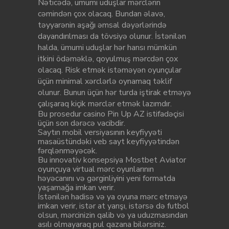
Nəticədə, ümumi uduşlar mərclərin
cəmindən çox olacaq. Bundan əlavə,
təyyarənin aşağı əmsal dəyərlərində
dayandırılması da tövsiyə olunur. İstənilən
halda, ümumi uduşlar hər hansı mümkün
itkini ödəməklə, qoyulmuş mərcdən çox
olacaq. Risk etmək istəməyən oyunçular
üçün minimal xərclərlə oynamaq təklif
olunur. Bunun üçün hər turda iştirak etməyə
çalışaraq kiçik mərclər etmək lazımdır.
Bu prosedur casino Pin Up AZ istifadəçisi
üçün son dərəcə vacibdir.
Saytın mobil versiyasının keyfiyyəti
masaüstündəki veb sayt keyfiyyətindən
fərqlənməyəcək.
Bu innovativ konsepsiya Mostbet Aviator
oyunçuya virtual mərc oyunlarının
həyəcanını və gərginliyini yeni formatda
yaşamağa imkan verir.
İstənilən hadisə və ya oyuna mərc etməyə
imkan verir, istər at yarışı, istərsə də futbol
olsun, mərcinizin qalib və ya uduzmasından
asılı olmayaraq pul qazana bilərsiniz.