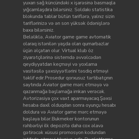
yuxarı sağ küncündəki x işarəsinə basmaqla
yığcamlaşdıra bilərsiniz. Soldakı statistika
blokunda tablar bütün tariflərə, yalnız sizin
tariflərinizə və ən son yüksək ödənişlərə
baxa bilərsiniz.
Beləliklə, Aviator game game avtomatik
olaraq istənilən yaşda olan qumarbazlar
üçün əlçatan olur. Virtual klub öz
ziyarətçilərinə sistemdə əvvəlcədən
qeydiyyatdan keçməyi və yoxlama
vasitəsilə şəxsiyyətlərini təsdiq etməyi
təklif edir.Prosedur qorxusuz tərtibatçının
saytında Aviator game mərc etməyə və
qazanmağa başlamağa imkan verəcək.
Avtorizasiya çox vaxt aparmayacaq.Şəxsi
hesaba daxil olduqdan sonra oyunçu hesabı
doldura və Aviator game mərc etməyə
başlaya bilər.Bukmeker kontorunun
rəhbərliyi ilk depozitə daha cox əlavə
gətirəcək xüsusi promosyon kodundan