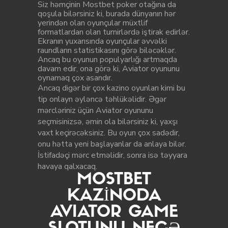
Siz həmçinin Mostbet poker otağına da
qoşula bilərsiniz ki, burada dünyanın hər
yerindən olan oyunçular müxtlif
formatlardan olan turnirlərdə iştirak edirlər.
Ekranın yuxarısında oyunçular əvvəlki
raundların statistikasını görə biləcəklər.
Ancaq bu oyunun populyarlığı artmaqda
davam edir, ona görə ki, Aviator oyununu
oynamaq çox asandır.
Ancaq digər bir çox kazino oyunları kimi bu
tip onlayn əyləncə təhlükəlidir. Əgər
mərcləriniz üçün Aviator oyununu
seçmisinizsə, əmin ola bilərsiniz ki, yaxşı
vaxt keçirəcəksiniz. Bu oyun çox sadədir,
onu hətta yeni başlayanlar da anlaya bilər.
İstifadəçi mərc etməlidir, sonra isə təyyara
havaya qalxacaq.
MOSTBET
KAZİNODA
AVIATOR GAME