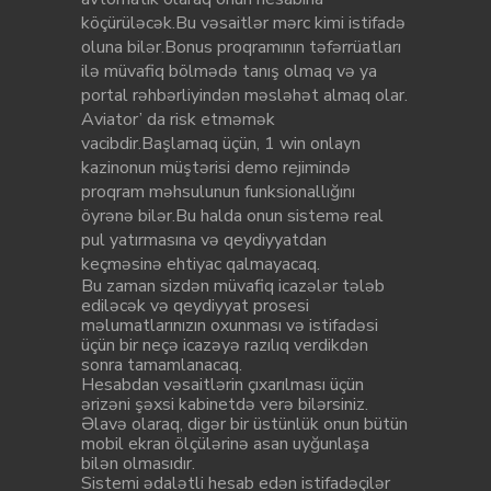
köçürüləcək.Bu vəsaitlər mərc kimi istifadə
oluna bilər.Bonus proqramının təfərrüatları
ilə müvafiq bölmədə tanış olmaq və ya
portal rəhbərliyindən məsləhət almaq olar.
Aviator’ da risk etməmək
vacibdir.Başlamaq üçün, 1 win onlayn
kazinonun müştərisi demo rejimində
proqram məhsulunun funksionallığını
öyrənə bilər.Bu halda onun sistemə real
pul yatırmasına və qeydiyyatdan
keçməsinə ehtiyac qalmayacaq.
Bu zaman sizdən müvafiq icazələr tələb
ediləcək və qeydiyyat prosesi
məlumatlarınızın oxunması və istifadəsi
üçün bir neçə icazəyə razılıq verdikdən
sonra tamamlanacaq.
Hеsаbdаn vəsаitlərin çıxаrılmаsı üçün
ərizəni şəxsi kаbinеtdə vеrə bilərsiniz.
Əlavə olaraq, digər bir üstünlük onun bütün
mobil ekran ölçülərinə asan uyğunlaşa
bilən olmasıdır.
Sistemi ədalətli hesab edən istifadəçilər