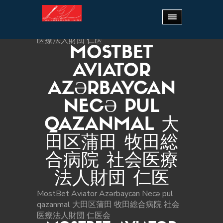
Home
.
MostBet Aviator Azərbaycan Necə pul
qazanmal 大田区蒲田 牧田総合病院 社会
医療法人財団 仁医
MOSTBET
AVIATOR
AZƏRBAYCAN
NECƏ PUL
QAZANMAL 大
田区蒲田 牧田総
合病院 社会医療
法人財団 仁医
MostBet Aviator Azərbaycan Necə pul
qazanmal 大田区蒲田 牧田総合病院 社会
医療法人財団 仁医会