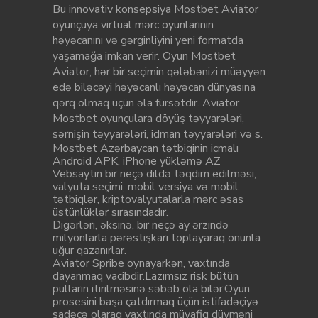
Bu innovativ konsepsiya Mostbet Aviator
oyunçuya virtual mərc oyunlarının
həyəcanını və gərginliyini yeni formatda
yaşamağa imkan verir. Oyun Mostbet
Aviator, hər bir seçimin qələbənizi müəyyən
edə biləcəyi həyəcanlı həyəcan dünyasına
qərq olmaq üçün əla fürsətdir. Aviator
Mostbet oyunçulara döyüş təyyarələri,
sərnişin təyyarələri, idman təyyarələri və s.
Mostbet Azərbaycan tətbiqinin icmalı
Android APK, iPhone yükləmə AZ
Vebsaytın bir neçə dildə təqdim edilməsi,
valyuta seçimi, mobil versiya və mobil
tətbiqlər, kriptovalyutalarla mərc əsas
üstünlüklər sırasındadır.
Digərləri, əksinə, bir neçə ay ərzində
milyonlarla pərəstişkarı toplayaraq onunla
uğur qazanırlar.
Aviator Spribe oynayarkən, vaxtında
dayanmaq vacibdir.Lazımsız risk bütün
pulların itirilməsinə səbəb ola bilər.Oyun
prosesini başa çatdırmaq üçün istifadəçiyə
sadəcə olaraq vaxtında müvafiq düyməni