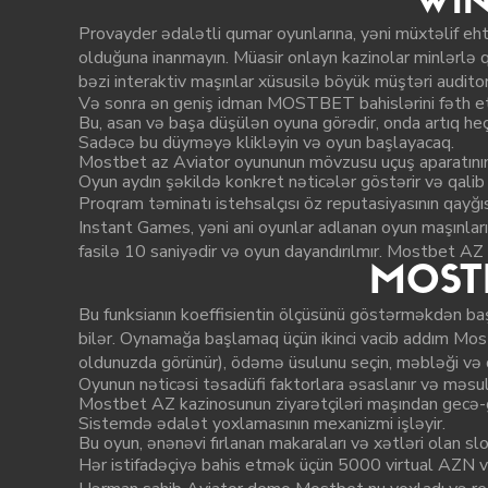
WIN
Provayder ədalətli qumar oyunlarına, yəni müxtəlif ehti
olduğuna inanmayın. Müasir onlayn kazinolar minlərlə qum
bəzi interaktiv maşınlar xüsusilə böyük müştəri auditori
Və sonra ən geniş idman MOSTBET bahislərini fəth e
Bu, asan və başa düşülən oyuna görədir, onda artıq he
Sadəcə bu düyməyə klikləyin və oyun başlayacaq.
Mostbet az Aviator oyununun mövzusu uçuş aparatının
Oyun aydın şəkildə konkret nəticələr göstərir və qalib
Proqram təminatı istehsalçısı öz reputasiyasının qayğısı
Instant Games, yəni ani oyunlar adlanan oyun maşınları 
fasilə 10 saniyədir və oyun dayandırılmır. Mostbet AZ 
MOST
Bu funksianın koeffisientin ölçüsünü göstərməkdən başq
bilər. Oynamağa başlamaq üçün ikinci vacib addım Most
oldunuzda görünür), ödəmə üsulunu seçin, məbləği və de
Oyunun nəticəsi təsadüfi faktorlara əsaslanır və məs
Mostbet AZ kazinosunun ziyarətçiləri maşından gecə-g
Sistemdə ədalət yoxlamasının mexanizmi işləyir.
Bu oyun, ənənəvi fırlanan makaraları və xətləri olan slotl
Hər istifadəçiyə bahis etmək üçün 5000 virtual AZN ver