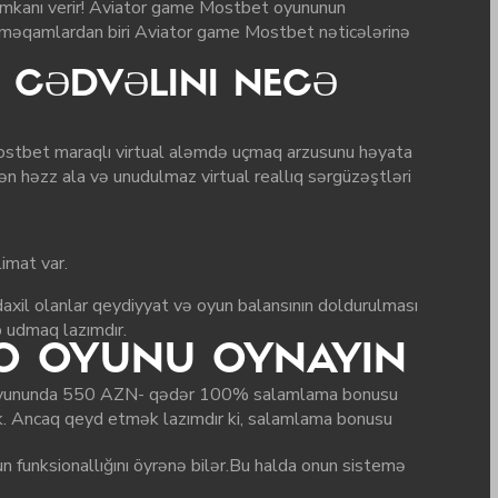
q imkanı verir! Aviator game Mostbet oyununun
ib məqamlardan biri Aviator game Mostbet nəticələrinə
 CƏDVƏLINI NECƏ
 Mostbet maraqlı virtual aləmdə uçmaq arzusunu həyata
ən həzz ala və unudulmaz virtual reallıq sərgüzəştləri
imat var.
 daxil olanlar qeydiyyat və oyun balansının doldurulması
 udmaq lazımdır.
MO OYUNU OYNAYIN
tor oyununda 550 AZN- qədər 100% salamlama bonusu
k. Ancaq qeyd etmək lazımdır ki, salamlama bonusu
 funksionallığını öyrənə bilər.Bu halda onun sistemə