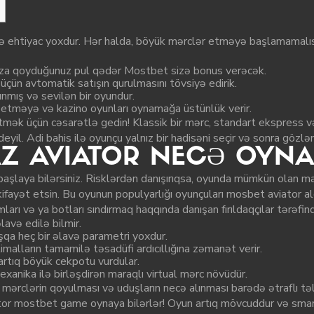
 ehtiyac yoxdur. Hər halda, böyük mərclər etməyə başlamamalı
za qoyduğunuz pul qədər Mostbet sizə bonus verəcək.
üçün avtomatik satışın qurulmasını tövsiyə edirik.
ınmış və sevilən bir oyundur.
 etməyə və kazino oyunları oynamağa üstünlük verir.
ək üçün cəsarətlə gedin! Klassik bir mərc, standart ekspress v
l. Adi bahis ilə oyunçu yalnız bir hadisəni seçir və sonra gözləni
AZ AVIATOR NECƏ OYN
şlaya bilərsiniz. Risklərdən danışırıqsa, oyunda mümkün olan ma
kifayət etsin. Bu oyunun populyarlığı oyunçuları mosbet aviator a
rı və ya botları sındırmaq haqqında danışan fırıldaqçılar tərəfind
avə edilə bilmir.
qa heç bir əlavə parametri yoxdur.
malların tamamilə təsadüfi ardıcıllığına zəmanət verir.
artıq böyük cekpotu vurdular.
anika ilə birləşdirən maraqlı virtual mərc növüdür.
n mərclərin qoyulması və uduşların necə alınması barədə ətraflı 
ator mostbet game oynaya bilərlər! Oyun artıq mövcuddur və smartf