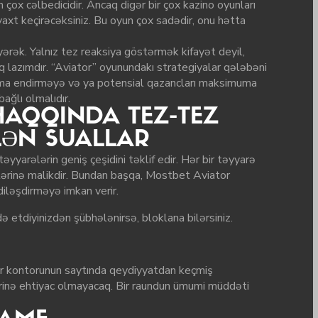
çox cəlbedicidir. Ancaq digər bir çox kazino oyunları
 vaxt keçirəcəksiniz. Bu oyun çox sadədir, onu hətta
ərək. Yalnız tez reaksiya göstərmək kifayət deyil,
lazımdır. “Aviator” oyunundakı strategiyalar qələbəni
imuma endirməyə və ya potensial qazancları maksimuma
ağlı olmalıdır.
AQQINDA TEZ-TEZ
LƏN SUALLAR
yyarələrin geniş çeşidini təklif edir. Hər bir təyyarə
tlərinə malikdir. Bundan başqa, Mostbet Aviator
diləşdirməyə imkan verir.
etdiyinizdən şübhələnirsə, bloklana bilərsiniz.
r kontorunun saytında qeydiyyatdan keçmiş
rinə ehtiyac olmayacaq. Bir raundun ümumi müddəti