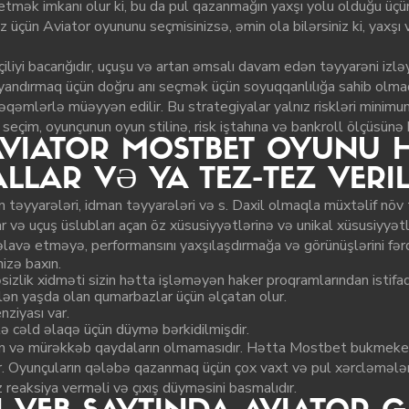
etmək imkanı olur ki, bu da pul qazanmağın yaxşı yolu olduğu üçün 
iz üçün Aviator oyununu seçmisinizsə, əmin ola bilərsiniz ki, yaxşı
yi bacarığıdır, uçuşu və artan əmsalı davam edən təyyarəni izləy
andırmaq üçün doğru anı seçmək üçün soyuqqanlılığa sahib olmaq 
i rəqəmlərlə müəyyən edilir. Bu strategiyalar yalnız riskləri min
eçim, oyunçunun oyun stilinə, risk iştahına və bankroll ölçüsünə b
VIATOR MOSTBET OYUNU H
ALLAR VƏ YA TEZ-TEZ VERI
təyyarələri, idman təyyarələri və s. Daxil olmaqla müxtəlif növ tə
 və uçuş üslubları açan öz xüsusiyyətlərinə və unikal xüsusiyyə
əlavə etməyə, performansını yaxşılaşdırmağa və görünüşlərini fər
izə baxın.
ik xidməti sizin hətta işləməyən haker proqramlarından istifadə 
lən yaşda olan qumarbazlar üçün əlçatan olur.
ziyası var.
lə cəld əlaqə üçün düymə bərkidilmişdir.
n və mürəkkəb qaydaların olmamasıdır. Hətta Mostbet bukmeke
r. Oyunçuların qələbə qazanmaq üçün çox vaxt və pul xərcləmələ
 reaksiya verməli və çıxış düyməsini basmalıdır.