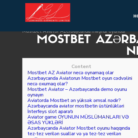
Home
.
Mostbet Aviator Azerbaycanda məşhur oyundu
H
MOSTBET AVI
Mostbet Aviator Azerbaycanda məşhur oyundur
MOSTBET AZƏRB
N
Content
Mostbet AZ Aviator necə oynamaq olar
Azərbaycanda Aviatorun Mostbet oyun cədvəlini
necə oxumaq olar?
Mostbet Aviator – Azərbaycanda demo oyunu
oynayın
Aviatorda Mostbet ən yüksək əmsal nədir?
Azərbaycanda aviator mostbetin üstünlükləri
İnterfeys slot aparatı
Aviator game OYUNUN MÜSLÜMANLARI VƏ
ƏSAS YÜKLƏRİ
Azərbaycanda Aviator Mostbet oyunu haqqında
tez-tez verilən suallar və ya tez-tez verilən