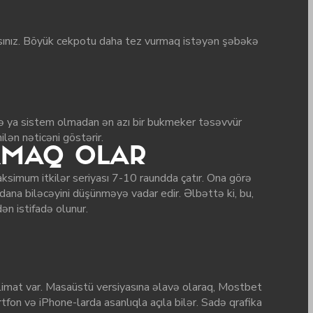
sınız. Böyük cekpotu daha tez vurmaq istəyən şəbəkə
ə ya sistem olmadan ən azı bir bukmeker təsəvvür
lən nəticəni göstərir.
AMAQ OLAR
ksimum itkilər seriyası 7-10 raundda çatır. Ona görə
ldana biləcəyini düşünməyə vadar edir. Əlbəttə ki, bu,
ən istifadə olunur.
təlimat var. Masaüstü versiyasına əlavə olaraq, Mostbet
on və iPhone-larda asanlıqla açıla bilər. Sadə qrafika