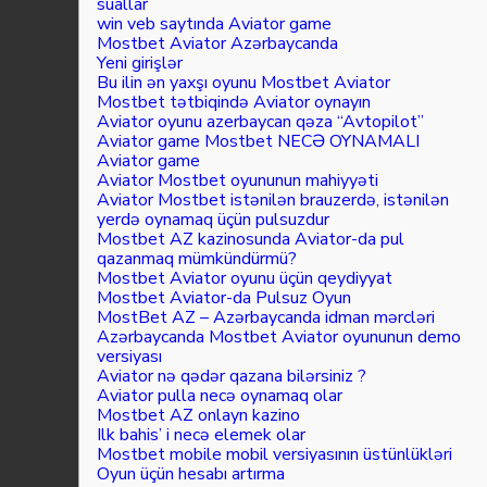
suallar
win veb saytında Aviator game
Mostbet Aviator Azərbaycanda
Yeni girişlər
Bu ilin ən yaxşı oyunu Mostbet Aviator
Mostbet tətbiqində Aviator oynayın
Aviator oyunu azerbaycan qəza “Avtopilot”
Aviator game Mostbet NECƏ OYNAMALI
Aviator game
Aviator Mostbet oyununun mahiyyəti
Aviator Mostbet istənilən brauzerdə, istənilən
yerdə oynamaq üçün pulsuzdur
Mostbet AZ kazinosunda Aviator-da pul
qazanmaq mümkündürmü?
Mostbet Aviator oyunu üçün qeydiyyat
Mostbet Aviator-da Pulsuz Oyun
MostBet AZ – Azərbaycanda idman mərcləri
Azərbaycanda Mostbet Aviator oyununun demo
versiyası
Aviator nə qədər qazana bilərsiniz ?
Aviator pulla necə oynamaq olar
Mostbet AZ onlayn kazino
Ilk bahis’ i necə elemek olar
Mostbet mobile mobil versiyasının üstünlükləri
Oyun üçün hesabı artırma