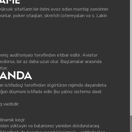
GAME
ksək sitatların bir-birini əvəz edən məntiqi zəncirinin
unlar, poker otaqları, skretch lotereyaları və s. Lakin
niş auditoriyası tərəfindən etibar edilir. Aviator
cikirsə, bir az daha uzun olur. Başlamalar arasında
lər.
CANDA
n istifadəçi tərəfindən əlgötürən rejimdə dayandırıla
un düyməni istifadə edin (bu yalnız sistemə daxil
 vacibdir.
dinamik keçir.
nidən yükləyin və balansınız yenidən doldurulacaq.