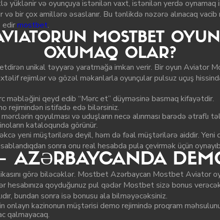
tlə yüklənir və oyunçuya istənilən vaxt, istənilən yerdə oynama
 və bir çox amillərə əsaslanır. Bu tənlikdə nəzərə alınacaq vac
ə edir
mostbet
.
VIATORUN MOSTBET OYUN
OXUMAQ OLAR?
s etdirən unikal təyyarə yaratmağa imkan verir. Bir oyun Aviator
təlif rejimlər və gözəl məkanlarla oyunçular pulsuz uçuş hissind
c məbləğini qeyd edib “Mərc et” düyməsinə basmaq kifayətdir.
rejimindən istifadə edə bilərsiniz.
 mərclərin qoyulması və uduşların necə alınması barədə ətraflı təl
inoların kataloqunda görünür.
təkcə yeni müştərilərə deyil, həm də fəal müştərilərə aiddir. Yeni
ablandıqdan sonra onu real hesabda pula çevirmək üçün oynayıb
 – AZƏRBAYCANDA DE
atistikasını görə biləcəklər. Mostbet Azərbaycan Mostbet Avia
dər hesabınıza qoyduğunuz pul qədər Mostbet sizə bonus verəcə
ıdır, bundan sonra isə bonusu ala bilməyəcəksiniz.
in onlayn kazinonun müştərisi demo rejimində proqram məhsulunun
ac qalmayacaq.