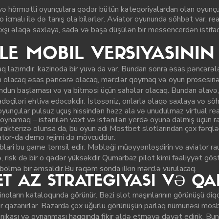
və hörmətli oyunçulara qədər bütün kateqoriyalardan olan oyunçu
 icmalı ilə də tanış ola bilərlər. Aviator oyununda söhbət var, re
a yaxşı əlaqə saxlaya, sadə və başa düşülən bir messencerdən istif
LE MOBIL VERSIYASININ
aq lazımdır, kazinoda bir yuva da var. Bundan sonra əsas pəncərələ
 olacaq əsas pəncərə olacaq, mərclər qoymaq və oyun prosesinə 
ndun başlaması və ya bitməsi üçün sahələr olacaq. Bundan əlavə,
fadəçiləri ehtiva edəcəkdir. İstəsəniz, onlarla əlaqə saxlaya və söh
yunçular pulsuz uçuş hissindən həzz ala və unudulmaz virtual real
ynamaq – istənilən vaxt və istənilən yerdə oyuna dalmış üçün rah
arakterizə olunsa da, bu oyun adi Mostbet slotlarından çox fərqlən
ator-da demo rejimi də mövcuddur.
lublari bu game təmsil edir. Məbləği müəyyənləşdirin və aviator r
 risk də bir o qədər yüksəkdir Qumarbaz pilot kimi fəaliyyət gös
bölmə bir əmsaldır.Bu rəqəm sonda ilkin mərclə vurulacaq.
T AZ STRATEGIYASI VƏ QAL
noların kataloqunda görünür. Bəzi slot maşınlarının görünüşü diqqə
ur qazanırlar. Bazarda çox uğurlu görünüşün parlaq nümunəsi mosb
nikası və oynanması haqqında fikir əldə etməyə dəvət edirik. Bu