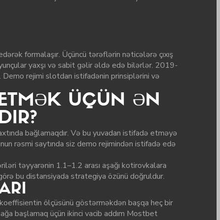
dərək formalaşır. Üçüncü tərəflərin nəticələrə çıxış
çular yaxşı və sabit gəlir əldə edə bilərlər. 2019-
Demo rejimi slotdan istifadənin prinsiplərini və
 ETMƏK ÜÇÜN ƏN
DIR?
 vaxtında bağlamaqdır. Və bu yuvadan istifadə etməyə
un rəsmi saytında siz demo rejimindən istifadə edə
iləri təyyarənin 1.1–1.2 arası aşağı kotirovkalara
rə bu distansiyada strategiya özünü doğruldur.
ARI
 koeffisientin ölçüsünü göstərməkdən başqa heç bir
namağa başlamaq üçün ikinci vacib addım Mostbet