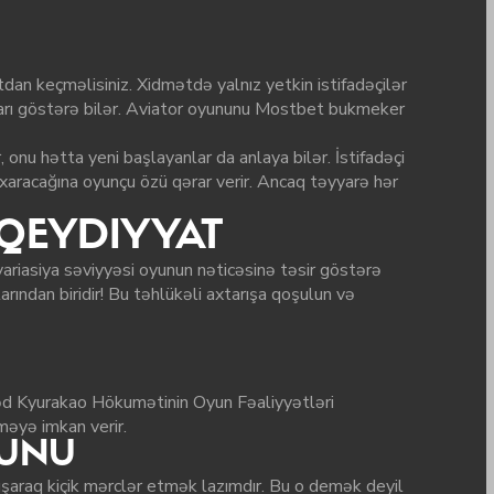
 keçməlisiniz. Xidmətdə yalnız yetkin istifadəçilər
tları göstərə bilər. Aviator oyununu Mostbet bukmeker
 onu hətta yeni başlayanlar da anlaya bilər. İstifadəçi
xaracağına oyunçu özü qərar verir. Ancaq təyyarə hər
QEYDIYYAT
variasiya səviyyəsi oyunun nəticəsinə təsir göstərə
rından biridir! Bu təhlükəli axtarışa qoşulun və
ənəd Kyurakao Hökumətinin Oyun Fəaliyyətləri
məyə imkan verir.
YUNU
şaraq kiçik mərclər etmək lazımdır. Bu o demək deyil