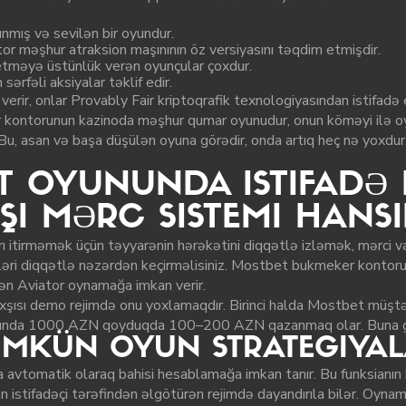
ınmış və sevilən bir oyundur.
tor məşhur atraksion maşınının öz versiyasını təqdim etmişdir.
 etməyə üstünlük verən oyunçular çoxdur.
ərfəli aksiyalar təklif edir.
rir, onlar Provably Fair kriptoqrafik texnologiyasından istifadə e
ontorunun kazinoda məşhur qumar oyunudur, onun köməyi ilə oyun
Bu, asan və başa düşülən oyuna görədir, onda artıq heç nə yoxdur. 
ET OYUNUNDA ISTIFADƏ
ŞI MƏRC SISTEMI HANSI
arı itirməmək üçün təyyarənin hərəkətini diqqətlə izləmək, mərci
əri diqqətlə nəzərdən keçirməlisiniz. Mostbet bukmeker kontorun
dən Aviator oynamağa imkan verir.
axşısı demo rejimdə onu yoxlamaqdır. Birinci halda Mostbet müştər
r raunda 1000 AZN qoyduqda 100–200 AZN qazanmaq olar. Buna gö
MKÜN OYUN STRATEGIYAL
 avtomatik olaraq bahisi hesablamağa imkan tanır. Bu funksianın
an istifadəçi tərəfindən əlgötürən rejimdə dayandırıla bilər. Oy