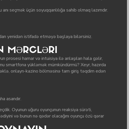
 anı seçmək üçün soyuqqanlılığa sahib olmaq lazımdır.
an yenidən istifadə etməyə başlaya bilərsiniz.
N MƏRCLƏRI
n prosesi hamar və intuisiya ilə anlaşılan hala gəlir,
ununu smartfona yükləmək mümkündürmü? Xeyr, hazırda
tməklə, onlayn-kazino bölməsinə tam giriş təqdim edən
ha asandır.
çdik. Oyunun uğuru oyunçunun reaksiya sürəti,
stədiyini və bunun nə qədər olacağını oyunçu özü qərar