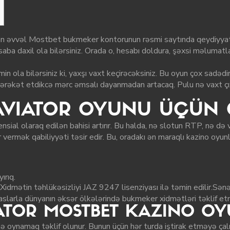
əvvəl Mostbet bukmeker kontorunun rəsmi saytında qeydiyyatdan
saba daxil ola bilərsiniz. Orada o, hesabı doldura, şəxsi məluma
 ola bilərsiniz ki, yaxşı vaxt keçirəcəksiniz. Bu oyun çox sadədir,
hərəkət etdikcə mərc əmsalı dayanmadan artacaq. Pulu nə vaxt çı
AVIATOR OYUNU ÜÇÜN 
sial olaraq edilən bahisi artırır. Bu halda, nə slotun RTP, nə də 
vermək qabiliyyəti təsir edir. Bu, oradakı ən maraqlı kazino oyunla
ırıq.
 Xidmətin təhlükəsizliyi JAZ 9247 lisenziyası ilə təmin edilir.S
saslarla dünyanın əksər ölkələrində bukmeker xidmətləri təklif et
ATOR MOSTBET KAZINO O
 oynamaq təklif olunur. Bunun üçün hər turda iştirak etməyə çalı