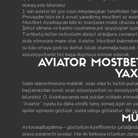
olaraq edə bilərsiniz.
1 win aviator bir çox oyun meydançaları tərəfindən tan
Provayder bizə bir il əvvəl yaradılmış mostbet az avia
Mostbet Azərbaycan bilir ki, mərclərini mobil cihazda
Şirkət idmana və kazino oyunlarına pul qoyuluşları üçün s
Tərtibatçı bütün nəticələrin dürüst olduğuna zəmanət ve
əldə etməsinə mane olur. Aviator, Mostbet bukmeker k
cu ildə ortaya çıxdı və dərhal tələb olunmağa başladı. 
xüsusiyyətlərini tez başa düşməyə kömək edəcək.
AVIATOR MOSTB
YAX
Sadə idarəetmələrə malikdir, əsas odur ki, bütün pull
başlamazdan əvvəl əsas xüsusiyyətləri və xüsusiyyətl
bilərsiniz. O, Azərbaycanda real puldan istifadə etmə
“Aviator” oyunu ilə daha ətraflı tanış olmaq üçün ən y
qədər uçmasını gözləyir, sonra uduşu götürürlər. Bi
MÜ
Avtonaqdlaşdırma – göstərilən koeffisientə çatdığında
əlavə parametri yoxdur. Hər iki funksiya istənilən zam