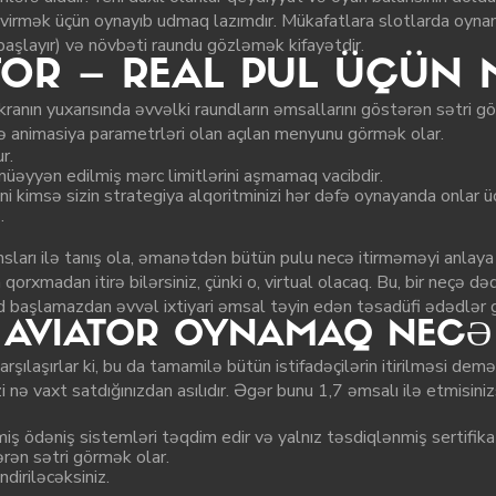
irmək üçün oynayıb udmaq lazımdır. Mükafatlara slotlarda oynama
şlayır) və növbəti raundu gözləmək kifayətdir.
TOR – REAL PUL ÜÇÜN
anın yuxarısında əvvəlki raundların əmsallarını göstərən sətri gö
və animasiya parametrləri olan açılan menyunu görmək olar.
r.
üəyyən edilmiş mərc limitlərini aşmamaq vacibdir.
yəni kimsə sizin strategiya alqoritminizi hər dəfə oynayanda onlar
.
sları ilə tanış ola, əmanətdən bütün pulu necə itirməməyi anlaya
qorxmadan itirə bilərsiniz, çünki o, virtual olacaq. Bu, bir neçə dəqi
nd başlamazdan əvvəl ixtiyari əmsal təyin edən təsadüfi ədədlər 
AVIATOR OYNAMAQ NECƏ
arşılaşırlar ki, bu da tamamilə bütün istifadəçilərin itirilməsi 
nizi nə vaxt satdığınızdan asılıdır. Əgər bunu 1,7 əmsalı ilə etmis
iş ödəniş sistemləri təqdim edir və yalnız təsdiqlənmiş sertifikat
ərən sətri görmək olar.
diriləcəksiniz.