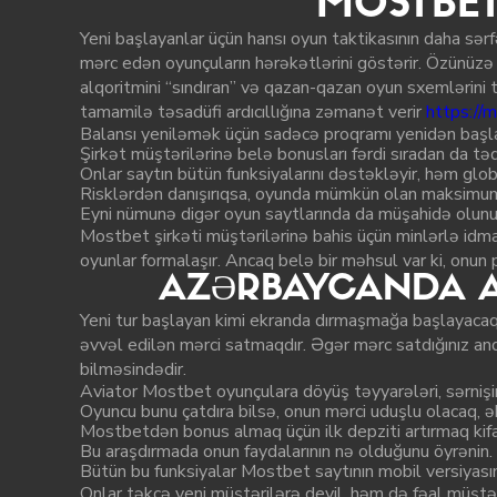
MOSTBET
Yeni başlayanlar üçün hansı oyun taktikasının daha sər
mərc edən oyunçuların hərəkətlərini göstərir. Özünüzə 
alqoritmini “sındıran” və qazan-qazan oyun sxemlərini 
tamamilə təsadüfi ardıcıllığına zəmanət verir
https://
Balansı yeniləmək üçün sadəcə proqramı yenidən başla
Şirkət müştərilərinə belə bonusları fərdi sıradan da tə
Onlar saytın bütün funksiyalarını dəstəkləyir, həm glo
Risklərdən danışırıqsa, oyunda mümkün olan maksimum i
Eyni nümunə digər oyun saytlarında da müşahidə olunu
Mostbet şirkəti müştərilərinə bahis üçün minlərlə idm
oyunlar formalaşır. Ancaq belə bir məhsul var ki, onun 
AZƏRBAYCANDA A
Yeni tur başlayan kimi ekranda dırmaşmağa başlayacaq 
əvvəl edilən mərci satmaqdır. Əgər mərc satdığınız anda
bilməsindədir.
Aviator Mostbet oyunçulara döyüş təyyarələri, sərnişin
Oyuncu bunu çatdıra bilsə, onun mərci uduşlu olacaq, ə
Mostbetdən bonus almaq üçün ilk depziti artırmaq kifa
Bu araşdırmada onun faydalarının nə olduğunu öyrənin.
Bütün bu funksiyalar Mostbet saytının mobil versiyası
Onlar təkcə yeni müştərilərə deyil, həm də fəal müştə