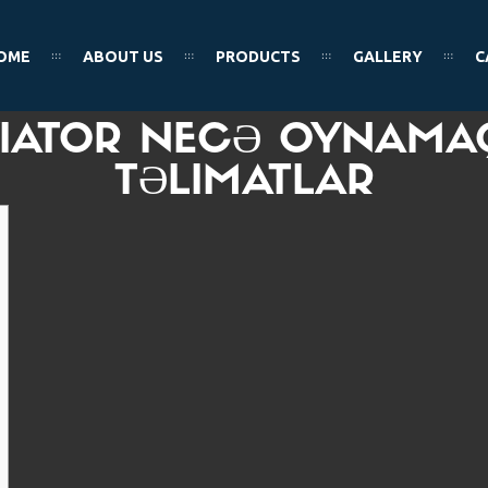
OME
ABOUT US
PRODUCTS
GALLERY
C
ATOR AZERBAYCANDA M
VIATOR NECƏ OYNAMAQ
TƏLIMATLAR