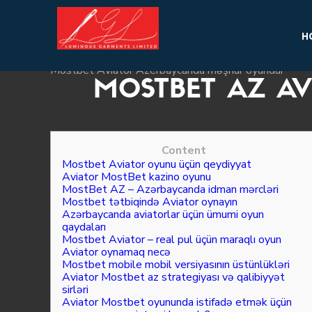
Home
.
Mostbet Aviator Azerbaycanda məşhur oyundu
H
MOSTBET AVI
Mostbet Aviator Azerbaycanda məşhur oyundur
MOSTBET AZ A
Content
Mostbet Aviator oyunu üçün qeydiyyat
Aviator MostBet kazino oyunu
MostBet AZ – Azərbaycanda idman mərcləri
Mostbet tətbiqində Aviator oynayın
Azərbaycanda aviatorlar üçün ümumi oyun
qaydaları
Mostbet Aviator – real pul üçün maraqlı oyun
Aviator oynamaq necə
Mostbet mobile mobil versiyasının üstünlükləri
Aviator Mostbet az strategiyası və qalibiyyət
sirləri
Aviator Mostbet oyununda istifadə etmək üçün