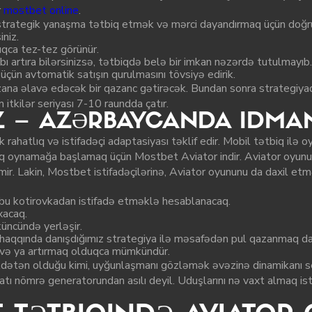
r
mostbet online
.
n strategik yanaşma tətbiq etmək və mərci dayandırmaq üçün doğru
niz.
qca tez-tez görünür.
 artıra bilərsinizsə, tətbiqdə belə bir imkan nəzərdə tutulmayıb.
üçün avtomatik satışın qurulmasını tövsiyə edirik.
azana əlavə edəcək bir qazanc gətirəcək. Bundan sonra strategiyad
tkilər seriyası 7-10 raundda çatır.
Z – AZƏRBAYCANDA IDMA
hatlıq və istifadəçi adaptasiyası təklif edir. Mobil tətbiq ilə oyu
Ancaq oynamağa başlamaq üçün Mostbet Aviator indir. Aviator oy
mir. Lakin, Mostbet istifadəçilərinə, Aviator oyununu da daxil e
 bu kotirovkadan istifadə etməklə hesablanacaq.
xacaq.
üncündə yerləşir.
r haqqında danışdığımız strategiya ilə məsafədən pul qazanmaq da
 və ya artırmaq olduqca mümkündür.
Adətən olduğu kimi, uyğunlaşmanı gözləmək əvəzinə dinamikanı se
yinatı nömrə generatorundan asılı deyil. Uduşlarını nə vaxt almaq i