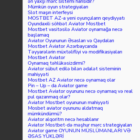
ən yaxşı mərc sistemi hansıdır?
Mümkün oyun strategiyaları
Slot maşın interfeysi
MOSTBET AZ-a yeni oyunçuların qeydiyyatı
Oyundaxili söhbət Aviator Mostbet
Mostbet vasitəsilə Aviator oynamağa necə
başlamaq
Aviator Oyununun Əsasları və Qaydaları
Mostbet Aviator Azərbaycanda
Təyyarələrin müxtəlifliyi və modifikasiyaları
Mostbet Aviator
Oynamaq təhlükəsizdirmi?
Aviator sübut edilə bilən ədalət sisteminin
mahiyyəti
Mostbet AZ Aviator necə oynamaq olar
Pin – Up – da Aviator game
Mostbet Aviator oyununu necə oynamaq və real
pul qazanmaq olar?
Aviator Mostbet oyununun mahiyyəti
Mosbet aviator oyununu aldatmaq
mümkündürmü?
Aviator alqoritm necə hesablanır
Aviator Mostbet-də məşhur mərc strategiyaları
Aviator game OYUNUN MÜSLÜMANLARI VƏ
ƏSAS YÜKLƏRİ