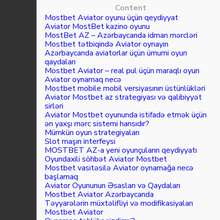
Content
Mostbet Aviator oyunu üçün qeydiyyat
Aviator MostBet kazino oyunu
MostBet AZ – Azərbaycanda idman mərcləri
Mostbet tətbiqində Aviator oynayın
Azərbaycanda aviatorlar üçün ümumi oyun
qaydaları
Mostbet Aviator – real pul üçün maraqlı oyun
Aviator oynamaq necə
Mostbet mobile mobil versiyasının üstünlükləri
Aviator Mostbet az strategiyası və qalibiyyət
sirləri
Aviator Mostbet oyununda istifadə etmək üçün
ən yaxşı mərc sistemi hansıdır?
Mümkün oyun strategiyaları
Slot maşın interfeysi
MOSTBET AZ-a yeni oyunçuların qeydiyyatı
Oyundaxili söhbət Aviator Mostbet
Mostbet vasitəsilə Aviator oynamağa necə
başlamaq
Aviator Oyununun Əsasları və Qaydaları
Mostbet Aviator Azərbaycanda
Təyyarələrin müxtəlifliyi və modifikasiyaları
Mostbet Aviator