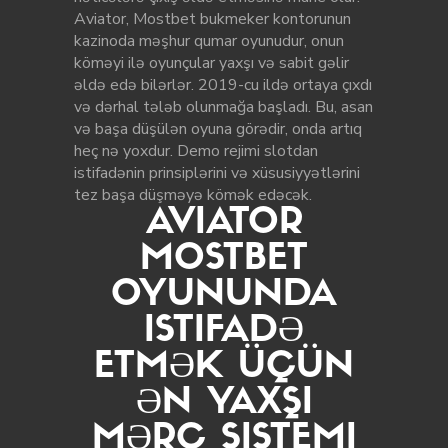
Aviator, Mostbet bukmeker kontorunun
kazinoda məşhur qumar oyunudur, onun
köməyi ilə oyunçular yaxşı və sabit gəlir
əldə edə bilərlər. 2019-cu ildə ortaya çıxdı
və dərhal tələb olunmağa başladı. Bu, asan
və başa düşülən oyuna görədir, onda artıq
heç nə yoxdur. Demo rejimi slotdan
istifadənin prinsiplərini və xüsusiyyətlərini
tez başa düşməyə kömək edəcək.
AVIATOR
MOSTBET
OYUNUNDA
ISTIFADƏ
ETMƏK ÜÇÜN
ƏN YAXŞI
MƏRC SISTEMI