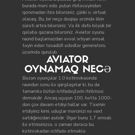
burada mərc edə, pulun itiriləcəyindən
qorxmadan itirə bilərsiniz, çünki o, virtual
olacaq. Bu, bir neçə dəqiqə ərzində ilkin
sürəti artıra bilərsiniz. Və ilk dəfə böyük bir
qələbə qazana bilərsiniz. Aviator oyunu
raund başlamazdan əvvəl ixtiyari əmsal
təyin edən təsadüfi ədədlər generatoru
üzərində qurulub.
AVIATOR
OYNAMAQ NECƏ
Bəzən oyunçular 1.0 kotirovkasında
raundun sonu ilə qarşılaşırlar ki, bu da
tamamilə bütün istifadəçilərin itirilməsi
deməkdir. Ancaq uçuşun 100, hətta 1000-
dən çox davam etdiyi hallar var. Təxmin
etdiyiniz kimi, uduşlar mərcinizi nə vaxt
satdığınızdan asılıdır. Əgər bunu 1,7 əmsalı
ilə etmisinizsə, o zaman dərəcə bu
kotirovkadan istifadə etməklə