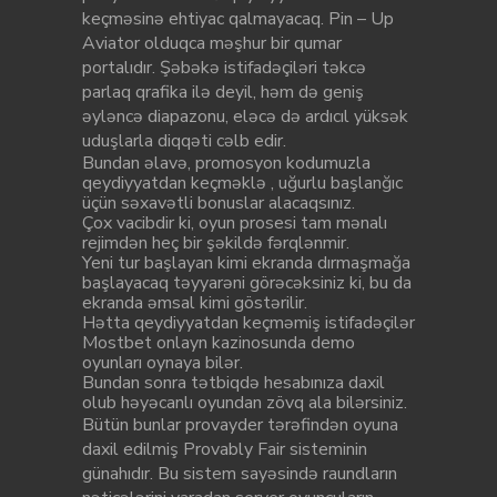
keçməsinə ehtiyac qalmayacaq. Pin – Up
Aviator olduqca məşhur bir qumar
portalıdır. Şəbəkə istifadəçiləri təkcə
parlaq qrafika ilə deyil, həm də geniş
əyləncə diapazonu, eləcə də ardıcıl yüksək
uduşlarla diqqəti cəlb edir.
Bundan əlavə, promosyon kodumuzla
qeydiyyatdan keçməklə , uğurlu başlanğıc
üçün səxavətli bonuslar alacaqsınız.
Çox vacibdir ki, oyun prosesi tam mənalı
rejimdən heç bir şəkildə fərqlənmir.
Yeni tur başlayan kimi ekranda dırmaşmağa
başlayacaq təyyarəni görəcəksiniz ki, bu da
ekranda əmsal kimi göstərilir.
Hətta qeydiyyatdan keçməmiş istifadəçilər
Mostbet onlayn kazinosunda demo
oyunları oynaya bilər.
Bundan sonra tətbiqdə hesabınıza daxil
olub həyəcanlı oyundan zövq ala bilərsiniz.
Bütün bunlar provayder tərəfindən oyuna
daxil edilmiş Provably Fair sisteminin
günahıdır. Bu sistem sayəsində raundların