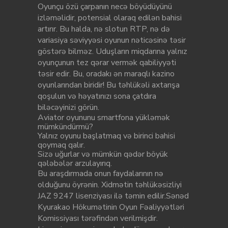
Oyunçu özü çarpanın necə böyüdüyünü
izləməlidir, potensial olaraq edilən bahisi
artırır. Bu halda, nə slotun RTP, nə də
variasiya səviyyəsi oyunun nəticəsinə təsir
göstərə bilməz. Uduşların miqdarına yalnız
oyunçunun tez qərar vermək qabiliyyəti
təsir edir. Bu, oradakı ən maraqlı kazino
oyunlarından biridir! Bu təhlükəli axtarışa
qoşulun və həyatınızı sona çatdıra
biləcəyinizi görün.
Aviator oyununu smartfona yükləmək
mümkündürmü?
Yalnız oyunu başlatmaq və birinci bahisi
qoymaq qalır.
Sizə uğurlar və mümkün qədər böyük
qələbələr arzulayırıq.
Bu araşdırmada onun faydalarının nə
olduğunu öyrənin. Xidmətin təhlükəsizliyi
JAZ 9247 lisenziyası ilə təmin edilir.Sənəd
Kyurakao Hökumətinin Oyun Fəaliyyətləri
Komissiyası tərəfindən verilmişdir.