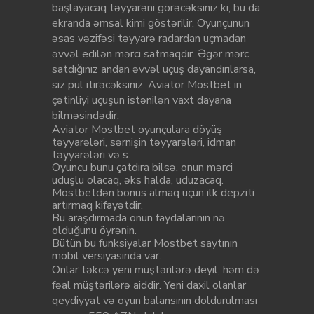
başlayacaq təyyarəni görəcəksiniz ki, bu da
ekranda əmsal kimi göstərilir. Oyunçunun
əsas vəzifəsi təyyarə radardan uçmadan
əvvəl edilən mərci satmaqdır. Əgər mərc
satdığınız andan əvvəl uçuş dayandırılarsa,
siz pul itirəcəksiniz. Aviator Mostbet in
çətinliyi uçuşun istənilən vaxt dayana
bilməsindədir.
Aviator Mostbet oyunçulara döyüş
təyyarələri, sərnişin təyyarələri, idman
təyyarələri və s.
Oyuncu bunu çatdıra bilsə, onun mərci
uduşlu olacaq, əks halda, uduzacaq.
Mostbetdən bonus almaq üçün ilk depziti
artırmaq kifayətdir.
Bu araşdırmada onun faydalarının nə
olduğunu öyrənin.
Bütün bu funksiyalar Mostbet saytının
mobil versiyasında var.
Onlar təkcə yeni müştərilərə deyil, həm də
fəal müştərilərə aiddir. Yeni daxil olanlar
qeydiyyat və oyun balansının doldurulması