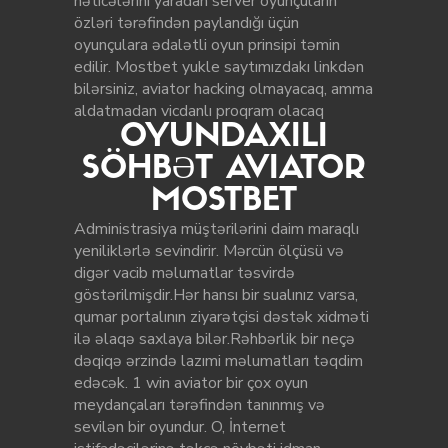
nəticələrini yaradan server oyunçuların
özləri tərəfindən paylandığı üçün
oyunçulara ədalətli oyun prinsipi təmin
edilir. Mostbet yukle saytımızdakı linkdən
bilərsiniz, aviator hacking olmayacaq, amma
aldatmadan vicdanlı proqram olacaq
OYUNDAXILI
SÖHBƏT AVIATOR
MOSTBET
Administrasiya müştərilərini daim maraqlı
yeniliklərlə sevindirir. Mərcün ölçüsü və
digər vacib məlumatlar təsvirdə
göstərilmişdir.Hər hansı bir sualınız varsa,
qumar portalının ziyarətçisi dəstək xidməti
ilə əlaqə saxlaya bilər.Rəhbərlik bir neçə
dəqiqə ərzində lazımi məlumatları təqdim
edəcək. 1 win aviator bir çox oyun
meydançaları tərəfindən tanınmış və
sevilən bir oyundur. O, İnternet