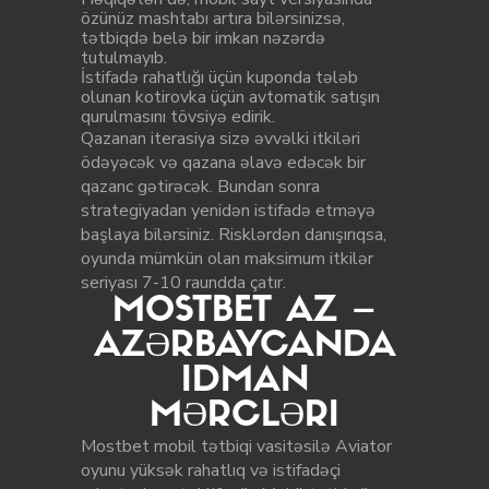
özünüz mashtabı artıra bilərsinizsə,
tətbiqdə belə bir imkan nəzərdə
tutulmayıb.
İstifadə rahatlığı üçün kuponda tələb
olunan kotirovka üçün avtomatik satışın
qurulmasını tövsiyə edirik.
Qazanan iterasiya sizə əvvəlki itkiləri
ödəyəcək və qazana əlavə edəcək bir
qazanc gətirəcək. Bundan sonra
strategiyadan yenidən istifadə etməyə
başlaya bilərsiniz. Risklərdən danışırıqsa,
oyunda mümkün olan maksimum itkilər
seriyası 7-10 raundda çatır.
MOSTBET AZ –
AZƏRBAYCANDA
IDMAN
MƏRCLƏRI
Mostbet mobil tətbiqi vasitəsilə Aviator
oyunu yüksək rahatlıq və istifadəçi