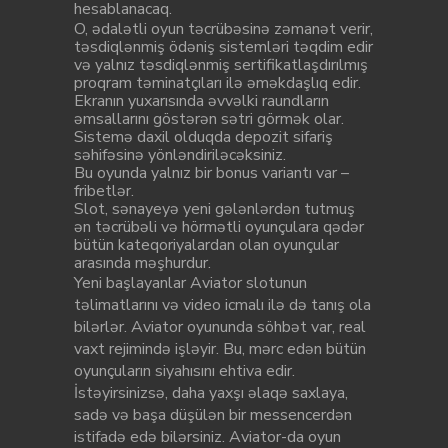
hesablanacaq.
O, ədalətli oyun təcrübəsinə zəmanət verir,
təsdiqlənmiş ödəniş sistemləri təqdim edir
və yalnız təsdiqlənmiş sertifikatlaşdırılmış
proqram təminatçıları ilə əməkdaşlıq edir.
Ekranın yuxarısında əvvəlki raundların
əmsallarını göstərən sətri görmək olar.
Sistemə daxil olduqda depozit sifariş
səhifəsinə yönləndiriləcəksiniz.
Bu oyunda yalnız bir bonus variantı var –
fribetlər.
Slot, sənayeyə yeni gələnlərdən tutmuş
ən təcrübəli və hörmətli oyunçulara qədər
bütün kateqoriyalardan olan oyunçular
arasında məşhurdur.
Yeni başlayanlar Aviator slotunun
təlimatlarını və video icmalı ilə də tanış ola
bilərlər. Aviator oyununda söhbət var, real
vaxt rejimində işləyir. Bu, mərc edən bütün
oyunçuların siyahısını ehtiva edir.
İstəyirsinizsə, daha yaxşı əlaqə saxlaya,
sadə və başa düşülən bir messencerdən
istifadə edə bilərsiniz. Aviator-da oyun