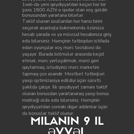
1win-də yeni qeydiyyatdan keçən hər bir
şəxs 1800 AZN-ə qədər olan xoş gəldin
bonusundan yararlana bilərlər.
Təklif olunan üsullardan hər hansı birini
seçərək asanlıqla bukmekerdə özünüzə
hesab yarada və ya mövcud hesabınıza giriş
edə bilərsiniz. Həmçinin tətbiqdən istifadə
edən oyunçular xoş mərc təcrübəsi də
yaşayır. Burada bölmələr arasında keçid
etmək, mərc yerləşdirmək, mərci geri
qaytarmaq, istədiyiniz mərc marketini
tapmaq çox asandır. Mostbet tətbiqləri
yaxşı optimizasiya edildiyi üçün sürətli
şəkildə çalışır. İlk qeydiyyat zamanı təklif
olunan bonusdan yararlanaraq yaxşı bonus
məbləği əldə edə bilərsiniz. Həmçinin
qeydiyyatdan sonrakı digər addımlar üçün
də bonuslar təklif olunur.
MILANIN 9 IL
ƏVVƏL