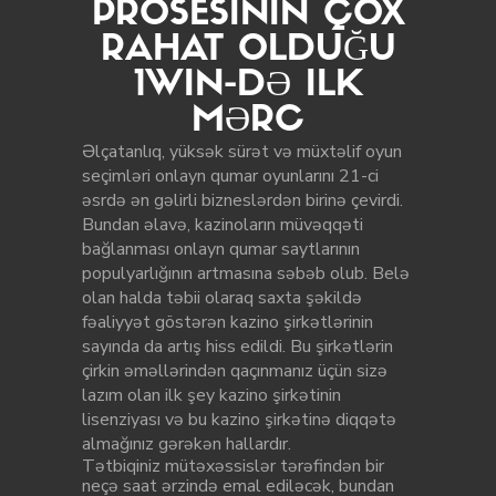
PROSESININ ÇOX
RAHAT OLDUĞU
1WIN-DƏ ILK
MƏRC
Əlçatanlıq, yüksək sürət və müxtəlif oyun
seçimləri onlayn qumar oyunlarını 21-ci
əsrdə ən gəlirli bizneslərdən birinə çevirdi.
Bundan əlavə, kazinoların müvəqqəti
bağlanması onlayn qumar saytlarının
populyarlığının artmasına səbəb olub. Belə
olan halda təbii olaraq saxta şəkildə
fəaliyyət göstərən kazino şirkətlərinin
sayında da artış hiss edildi. Bu şirkətlərin
çirkin əməllərindən qaçınmanız üçün sizə
lazım olan ilk şey kazino şirkətinin
lisenziyası və bu kazino şirkətinə diqqətə
almağınız gərəkən hallardır.
Tətbiqiniz mütəxəssislər tərəfindən bir
neçə saat ərzində emal ediləcək, bundan