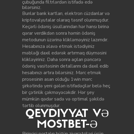
çubuğunda filtrlərdən istifadə edə
bilərsiniz.
Bunlar bank kartları, elektron cüzdanlar və
kriptovalyutalar olaraq təsnif olunmuşdur.
Keçərli ödəniş üsullarından hər hansı birinə
qərar verdikdən sonra həmin ödəniş
metodunun üzərinə klikləməyiniz lazımdır.
Hesabınıza əlavə etmək istədiyiniz
məbləği daxil edərək artırmaq düyməsini
klikləyiriniz. Daha sonra açılan pəncərə
ödəniş vasitəsinin detallarını da daxil edib
hesabınızı artıra bilərsiniz. Mərc etmək
prosesinin asan olduğu 1win mərc
şirkətində yeni gələn istifadəçilər belə heç
bir çətinlik çəkməyəcəkdir. Hər şey
mümkün qədər sadə və optimal şəkildə
tərtib olunmuşdur.
QEYDIYYAT VƏ
MOSTBET-Ə
Birincisi portalın bütün ziyarətçiləri üçün,