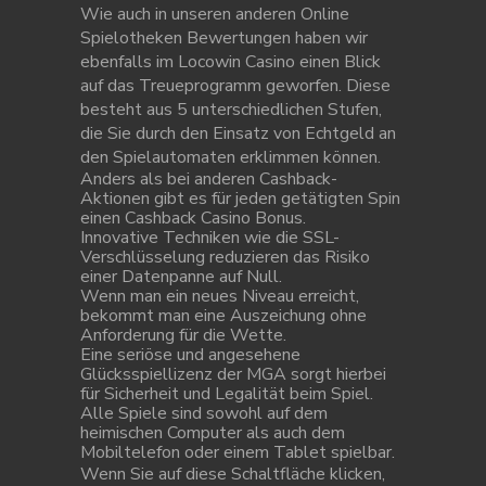
Wie auch in unseren anderen Online
Spielotheken Bewertungen haben wir
ebenfalls im Locowin Casino einen Blick
auf das Treueprogramm geworfen. Diese
besteht aus 5 unterschiedlichen Stufen,
die Sie durch den Einsatz von Echtgeld an
den Spielautomaten erklimmen können.
Anders als bei anderen Cashback-
Aktionen gibt es für jeden getätigten Spin
einen Cashback Casino Bonus.
Innovative Techniken wie die SSL-
Verschlüsselung reduzieren das Risiko
einer Datenpanne auf Null.
Wenn man ein neues Niveau erreicht,
bekommt man eine Auszeichung ohne
Anforderung für die Wette.
Eine seriöse und angesehene
Glücksspiellizenz der MGA sorgt hierbei
für Sicherheit und Legalität beim Spiel.
Alle Spiele sind sowohl auf dem
heimischen Computer als auch dem
Mobiltelefon oder einem Tablet spielbar.
Wenn Sie auf diese Schaltfläche klicken,