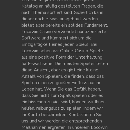
Katalog an häufig gestellten Fragen, die
nach Thema sortiert sind. Sicherlich kann
dieser noch etwas ausgebaut werden,
bietet aber bereits ein solides Fundament.
Locowin Casino verwendet nur lizenzierte
Software und kümmert sich um die
Einzigartigkeit eines jeden Spiels. Bei
Locowin sehen wir Online-Casino-Spiele
als eine positive Form der Unterhaltung
für Erwachsene. Die meisten Spieler teilen
diese Ansicht, aber es gibt eine kleine
Anzahl von Spielern, die finden, dass das
Spielen einen zu großen Einfluss auf ihr
Leben hat. Wenn Sie das Gefühl haben,
dass Sie nicht zum Spaß spielen oder es
ein bisschen zu viel wird, können wir Ihnen
helfen, reibungslos zu spielen, indem wir
Ihr Konto beschränken. Kontaktieren Sie
uns und wir werden die entsprechenden
Maßnahmen ergreifen. In unserem Locowin