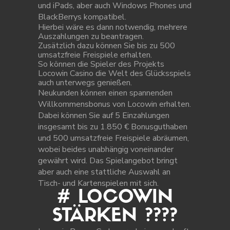
und iPads, aber auch Windows Phones und
BlackBerrys kompatibel.
Hierbei wäre es dann notwendig, mehrere
Auszahlungen zu beantragen.
Zusätzlich dazu können Sie bis zu 500
umsatzfreie Freispiele erhalten.
So können die Spieler des Projekts
Locowin Casino die Welt des Glücksspiels
auch unterwegs genießen.
Neukunden können einen spannenden
Willkommensbonus von Locowin erhalten.
Dabei können Sie auf 5 Einzahlungen
insgesamt bis zu 1.850 € Bonusguthaben
und 500 umsatzfreie Freispiele abräumen,
wobei beides unabhängig voneinander
gewährt wird. Das Spielangebot bringt
aber auch eine stattliche Auswahl an
Tisch- und Kartenspielen mit sich.
# LOCOWIN
STÄRKEN ????