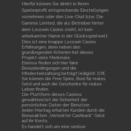
Hierfür können Sie direkt in Ihrem
Spielerprofil entsprechende Einstellungen
vornehmen oder den Live-Chat bzw. Die
Gammix Limited, die als Betreiber hinter
dem Locowin Casino steht, ist kein
unbekannter Name in der Glücksspielwelt.
Dies ist eine knappe Locowin Casino
Erfahrungen, denn neben den
grundlegenden Kriterien hat dieses
Projekt viele Merkmale.
Ebenso finden sich hier faire
Bonusbedingungen und die
Mindesteinzahlung beträgt lediglich 10€.
Sie können die Free Spins, Boni für reales
Geld und auch die Geschenke für reales
Leben finden.
Die Plattform dieses Casinos
gewährleistet die Sicherheit der
persönlichen Daten der Benutzer.
Jeden Montag erhalten Kunden durch die
Bonusaktion „Verrückter Cashback“ Geld
auf ihr Konto.
Es handelt sich um eine seriöse