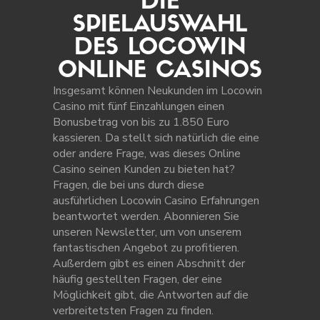
DIE
SPIELAUSWAHL
DES LOCOWIN
ONLINE CASINOS
Insgesamt können Neukunden im Locowin
Casino mit fünf Einzahlungen einen
Bonusbetrag von bis zu 1.850 Euro
kassieren. Da stellt sich natürlich die eine
oder andere Frage, was dieses Online
Casino seinen Kunden zu bieten hat?
Fragen, die bei uns durch diese
ausführlichen Locowin Casino Erfahrungen
beantwortet werden. Abonnieren Sie
unseren Newsletter, um von unserem
fantastischen Angebot zu profitieren.
Außerdem gibt es einen Abschnitt der
häufig gestellten Fragen, der eine
Möglichkeit gibt, die Antworten auf die
verbreitetsten Fragen zu finden.