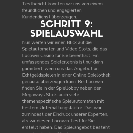
Testbericht konnten wir uns von einem
freundlichen und engagierten
Kundendienst überzeugen.
SCHRITT 9:
SPIELAUSWAHL
Nun werfen wir einen Blick auf die
Spielautomaten und Video Slots, die das
Locowin Casino für Sie bereithält. Ein
umfassendes Spielerlebnis ist nur dann
garantiert, wenn uns das Angebot an
Echtgeldspielen in einer Online Spielothek
genauso überzeugen kann. Bei Locowin
finden Sie in der Spiellobby neben den
Megaways Slots auch viele
themenspezifische Spielautomaten mit
bestem Unterhaltungsfaktor. Das war
zumindest der Eindruck unserer Experten,
als wir diesen Locowin Test für Sie
erstellt haben. Das Spielangebot besteht