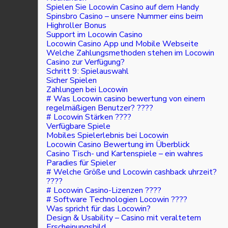
Spielen Sie Locowin Casino auf dem Handy
Spinsbro Casino – unsere Nummer eins beim
Highroller Bonus
Support im Locowin Casino
Locowin Casino App und Mobile Webseite
Welche Zahlungsmethoden stehen im Locowin
Casino zur Verfügung?
Schritt 9: Spielauswahl
Sicher Spielen
Zahlungen bei Locowin
# Was Locowin casino bewertung von einem
regelmäßigen Benutzer? ????
# Locowin Stärken ????
Verfügbare Spiele
Mobiles Spielerlebnis bei Locowin
Locowin Casino Bewertung im Überblick
Casino Tisch- und Kartenspiele – ein wahres
Paradies für Spieler
# Welche Größe und Locowin cashback uhrzeit?
????
# Locowin Casino-Lizenzen ????
# Software Technologien Locowin ????
Was spricht für das Locowin?
Design & Usability – Casino mit veraltetem
Erscheinungsbild