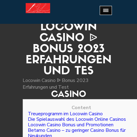
Home
.
Locowin Casino ᐉ Bonus 2023
Erfahrungen und Tes
LOCOWIN
CASINO ᐉ
BONUS 2023
ERFAHRUNGEN
UND TES
Locowin Casino ᐉ Bonus 2023
Erfahrungen und Test
CASINO
Content
Treueprogramm im Locowin Casino
Die Spielauswahl des Locowin Online Casinos
Locowin Casino Bonus und Promotionen
Betamo Casino – zu geringer Casino Bonus für
Neukunden