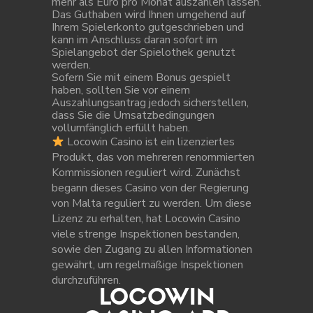
mehr als Euro pro Monat auszahlen lassen.
Das Guthaben wird Ihnen umgehend auf
Ihrem Spielerkonto gutgeschrieben und
kann im Anschluss daran sofort im
Spielangebot der Spielothek genutzt
werden.
Sofern Sie mit einem Bonus gespielt
haben, sollten Sie vor einem
Auszahlungsantrag jedoch sicherstellen,
dass Sie die Umsatzbedingungen
vollumfänglich erfüllt haben.
Locowin Casino ist ein lizenziertes
Produkt, das von mehreren renommierten
Kommissionen reguliert wird. Zunächst
begann dieses Casino von der Regierung
von Malta reguliert zu werden. Um diese
Lizenz zu erhalten, hat Locowin Casino
viele strenge Inspektionen bestanden,
sowie den Zugang zu allen Informationen
gewährt, um regelmäßige Inspektionen
durchzuführen.
LOCOWIN