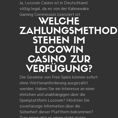
Ja, Locowin Casino ist in Deutschland
völlig legal, da es von der Kahnawake
Gaming Commission lizenziert ist.
WELCHE
ZAHLUNGSMETHOD
STEHEN IM
LOCOWIN
CASINO ZUR
VERFÜGUNG?
Die Gewinne von Free Spins können sofort
ohne Wettenanforderung ausgezahlt
werden. Haben Sie ein Interesse an einer
ehrlichen und unabhängigen über die
Spielplattform Locowin? Möchten Sie
zuverlässige Information über die
Sicherheit dieser Plattform bekommen?
Zum einen gibt es einen recht guten