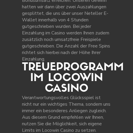
Bonusumsatz erreichen. Unseren Gewinn
hatten wir dann über zwei Auszahlungen
gesplittet, die uns über unser Neteller E-
Wallet innerhalb von 4 Stunden
gutgeschrieben wurden. Bei jeder
Einzahlung im Casino werden Ihnen zudem
zusätzlich noch umsatzfreie Freispiele
gutgeschrieben. Die Anzahl der Free Spins
richtet sich hierbei nach der Höhe Ihrer
Einzahlung.
TREUEPROGRAMM
IM LOCOWIN
CASINO
Verantwortungsvolles Glücksspiel ist
nicht nur ein wichtiges Thema, sondern uns
immer ein besonderes Anliegen zugleich.
Aus diesem Grund empfehlen wir Ihnen,
nutzen Sie die Möglichkeit, sich eigene
Limits im Locowin Casino zu setzen.