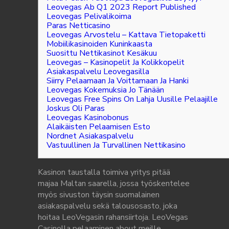
Leovegas Ab Q1 2023 Report Published
Leovegas Pelivalikoima
Paras Netticasino
Leovegas Arvostelu – Kattava Tietopaketti
Mobiilikasinoiden Kuninkaasta
Suosittu Nettikasinot Kesäkuu
Leovegas – Kasinopelit Ja Kolikkopelit
Asiakaspalvelu Leovegasilla
Siirry Pelaamaan Ja Voittamaan Ja Hanki
Leovegas Kokemuksia Jo Tänään
Leovegas Free Spins On Lahja Uusille Pelaajille
Joskus Oli Paras
Leovegas Kasinobonus
Alaikäisten Pelaamisen Esto
Nordnet Asiakaspalvelu
Vastuullinen Ja Turvallinen Nettikasino
Kasinon taustalla toimiva yritys pitää
majaa Maltan saarella, jossa työskentelee
myös sivuston täysin suomalainen
asiakaspalvelu sekä talousosasto, joka
hoitaa LeoVegasin rahansiirtoja. LeoVegas
Casinolla pelaaminen about meille