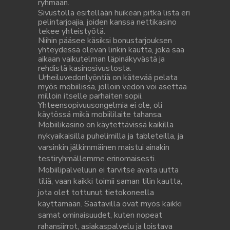
ryhmään.
Sivustolla esitellään huikean pitkä lista eri
pelintarjoajia, joiden kanssa nettikasino
tekee yhteistyötä.
Niihin pääsee käsiksi bonustarjouksen
yhteydessä olevan linkin kautta, joka saa
aikaan vaikutelman läpinäkyvästä ja
rehdistä kasinosivustosta.
Urheiluvedonlyöntiä on kätevää pelata
myös mobiilissa, jolloin vedon voi asettaa
milloin itselle parhaiten sopii.
Yhteensopivuusongelmia ei ole, oli
käytössä mikä mobiililaite tahansa.
Mobiilikasino on käytettävissä kaikilla
nykyaikaisilla puhelimilla ja tableteilla, ja
varsinkin jälkimmäinen maistui ainakin
testiryhmällemme erinomaisesti.
Mobiilipalveluun ei tarvitse avata uutta
tiliä, vaan kaikki toimii saman tilin kautta,
jota olet tottunut tietokoneella
käyttämään. Saatavilla ovat myös kaikki
samat ominaisuudet, kuten nopeat
rahansiirrot, asiakaspalvelu ja loistava