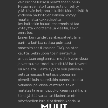
vain kiinnostuksesi herättäneen pelin.
Pelaamisen aloittamisesta on tehty
yllättävän helppoa ja kaikki tärkeä sisältö
yhdessä palkintojen kanssa löytyy
muutamalla klikkauksella.
Jos kuitenkin haluat ennemmin ottaa
yhteyttä kirjoittamalla viestin, sekin
onnistuu.
Ennen kuin lähdet asiakaspalvelutiimin
pariin, a koittaa ratkoa pulmaasi
omatoimisesti kasinon FAQ-palstan
kautta. Sekin upon tosin saatavilla
ainoastaan englanniksi, mutta kysymyksiä
ja vastauksia todellakin riittää kattavasti
eri aiheista. Tästä syystä sen parissa a
pelata runsaasti erilaisia pelejä niin
pienellä kuin suurellakin panostuksella.
Varianssi peleissä vaihtelee sekin
matalasta aina huippukorkeaan saakka, ja
tämä jättää varaa taktikoinnille niin
pöytäpelien kuin slottienkin kohdalla.