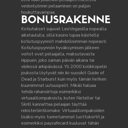
vedonlyönnin pelaaminen on paljon
houkuttavampaa.
BONUSRAKENNE
Kotiutukset sujuvat LeoVegasilla nopealla
aikataululla, sillä kasino lupaa käsitellä
kotiutuspyynnöt mahdollisimman nopeasti.
Kotiutuspyynnön hyväksymisen jälkeen
voitot ovat pelaajalla, maksutavasta
riippuen, joko saman päivän aikana tai
viidessä arkipäivässä. Yli 2000 kolikkopelin
joukosta löytyvät niin iki-suosikit Guide of
Dead ja Starburst kuin myös tämän hetken
kuumimmat uutuuspelit. Mikäli haluaa
tehdä rahansiirtoja esimerkiksi
virtuaalilompakoista, kuten Neteller tai
Skrill kannattaa pelaajan täyttää
rekisteröintilomake. Virtuaalilompakoiden
lisäksi myös tunnetuimmat luottokortit ja
esimerkiksi paysafecard kuuluvat tähän