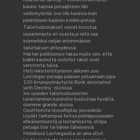
kasino tarjoaa pelaajilleen niin
vedonlyöntiä, live life kasinoa kuin
perinteisen kasinon kolikkopelejä.
Talletusbonukset voivat koostua
useammasta eri osasta ja niitä saa
esimerkiksi neljän ensimmäisen
talletuksen yhteydessä.
Maltan pelilisenssi takaa myös sen, että
kaikki kasinolta voitetut rahat ovat
verotonta tuloa.
Heti rekisteröitymisen jälkeen uusi
LeoVegas-pelaaja pääsee pelaamaan jopa
100 ilmaispyöräytystä Book associated
with Destiny -slotissa.
Jos useiden talletusbonusten
lunastaminen kasinolle kuulostaa hyvältä,
olemme grande alussa.
Osoitteesta leosafeplay. possuindo
löydät tarkempaa tietoa peliriippuvuuden
ehkäisemisestä ja hoitamisesta, olitpa
pelaaja itse tai hänen läheisensä.
Mobiilissa LeoVegasilla on aina ollut