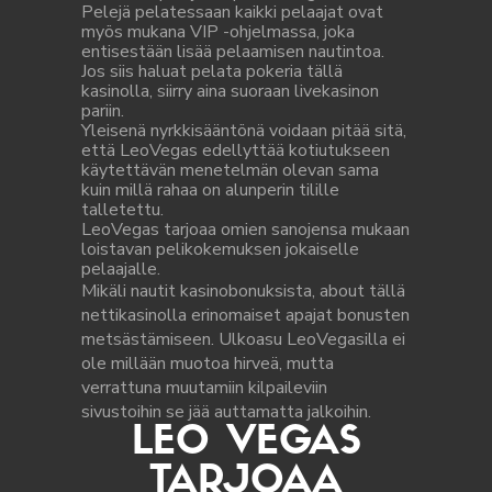
Pelejä pelatessaan kaikki pelaajat ovat
myös mukana VIP -ohjelmassa, joka
entisestään lisää pelaamisen nautintoa.
Jos siis haluat pelata pokeria tällä
kasinolla, siirry aina suoraan livekasinon
pariin.
Yleisenä nyrkkisääntönä voidaan pitää sitä,
että LeoVegas edellyttää kotiutukseen
käytettävän menetelmän olevan sama
kuin millä rahaa on alunperin tilille
talletettu.
LeoVegas tarjoaa omien sanojensa mukaan
loistavan pelikokemuksen jokaiselle
pelaajalle.
Mikäli nautit kasinobonuksista, about tällä
nettikasinolla erinomaiset apajat bonusten
metsästämiseen. Ulkoasu LeoVegasilla ei
ole millään muotoa hirveä, mutta
verrattuna muutamiin kilpaileviin
sivustoihin se jää auttamatta jalkoihin.
LEO VEGAS
TARJOAA