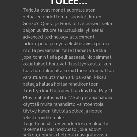
TULEE…
Tarjolla ovat monet suomalaisten
pelaajien ehdottomat suosikit, kuten
Gonzo’s Quest ja Book of Deceased, sekä
paljon uunituoreita uutuuksia, yli serial
advanced technology attachment
jackpotpeliä ja myös eksklusiivisia pelejä.
Aloita pelaamaan tallettamalla, ketika
jopa tonnin lisää pelikassaasi. Nopeimmat
kotiutukset hoituvat Trustlyn kautta, kun
taas luottokortilla kotiuttaessa kannattaa
varautua muutamaan arkipäivään. Mikäli
pelaaja haluaa hoitaa rahaliikenteen
Trustlyn kautta, kannattaa käyttää Pay N
Play mahdollisuutta. Mikäli pelaaja haluaa
käyttää muita rahansiirto vaihtoehtoja,
täytyy hänen täyttää selkeä ja nopea
rekisteröintilomake.
Tarjolla on yli ten vuoden kokemuksella
rakennettu kasinosivusto, joka about
selkeä, nopea ja helposti navigoitavissa.