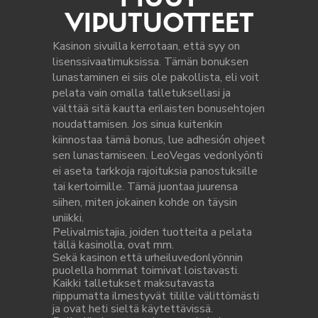
MUUT
VIPUTUOTTEET
Kasinon sivuilla kerrotaan, että syy on
lisenssivaatimuksissa. Tämän bonuksen
lunastaminen ei siis ole pakollista, eli voit
pelata vain omalla talletuksellasi ja
välttää sitä kautta erilaisten bonusehtojen
noudattamisen. Jos sinua kuitenkin
kiinnostaa tämä bonus, lue adhesión ohjeet
sen lunastamiseen. LeoVegas vedonlyönti
ei aseta tarkkoja rajoituksia panostuksille
tai kertoimille. Tämä juontaa juurensa
siihen, miten jokainen kohde on täysin
uniikki.
Pelivalmistajia, joiden tuotteita a pelata
tällä kasinolla, ovat mm.
Sekä kasinon että urheiluvedonlyönnin
puolella hommat toimivat loistavasti.
Kaikki talletukset maksutavasta
riippumatta ilmestyvät tilille välittömästi
ja ovat heti sieltä käytettävissä.