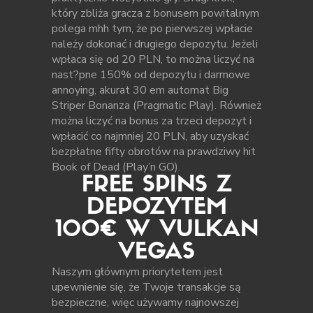
który zbliża gracza z bonusem powitalnym
polega mhh tym, że po pierwszej wpłacie
należy dokonać i drugiego depozytu. Jeżeli
wpłaca się od 20 PLN, to można liczyć na
nast?pne 150% od depozytu i darmowe
annoying, akurat 30 em automat Big
Striper Bonanza (Pragmatic Play). Również
można liczyć na bonus za trzeci depozyt i
wpłacić co najmniej 20 PLN, aby uzyskać
bezpłatne fifty obrotów na prawdziwy hit
Book of Dead (Play’n GO).
FREE SPINS Z
DEPOZYTEM
100€ W VULKAN
VEGAS
Naszym głównym priorytetem jest
upewnienie się, że Twoje transakcje są
bezpieczne, więc używamy najnowszej