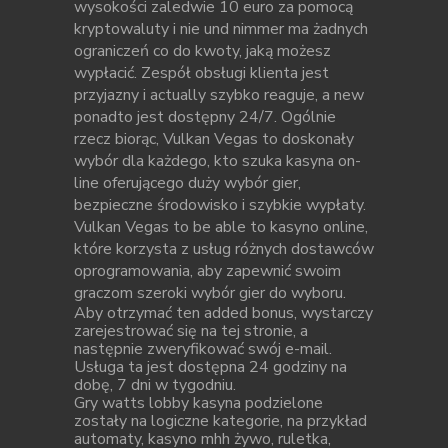
wysokości zaledwie 10 euro za pomocą
kryptowaluty i nie und nimmer ma żadnych
ograniczeń co do kwoty, jaką możesz
wypłacić. Zespół obsługi klienta jest
przyjazny i actually szybko reaguje, a new
ponadto jest dostępny 24/7. Ogólnie
rzecz biorąc, Vulkan Vegas to doskonały
wybór dla każdego, kto szuka kasyna on-
line oferującego duży wybór gier,
bezpieczne środowisko i szybkie wypłaty.
Vulkan Vegas to be able to kasyno online,
które korzysta z usług różnych dostawców
oprogramowania, aby zapewnić swoim
graczom szeroki wybór gier do wyboru.
Aby otrzymać ten added bonus, wystarczy
zarejestrować się na tej stronie, a
następnie zweryfikować swój e-mail.
Usługa ta jest dostępna 24 godziny na
dobę, 7 dni w tygodniu.
Gry watts lobby kasyna podzielone
zostały na logiczne kategorie, na przykład
automaty, kasyno mhh żywo, ruletka,