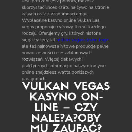
Jeśli potrzebujesz pomocy, możesz
skorzystać unces czatu na żywo na stronie
kasyna oraz z wiadomości email.
Wypłacalne kasyno online Vulkan Las
vegas proponuje cyfrowy threat każdego
rodzaju. Oferujemy gry, których historia
sięga tysięcy lat
vulkan vegas casino login
,
ale też najnowsze hitowe produkcje pełne
nowoczesności i nieszablonowych
rozwiązań. Więcej ciekawych i
praktycznych informacji o naszym kasynie
online znajdziesz watts poniższych
paragrafach.
VULKAN VEGAS
KASYNO ON-
LINE – CZY
NALE?A?OBY
MU ZAUFAĆ?