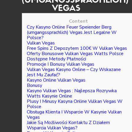
(UMGANGSSPRACHLICH)
VEGAS
Content
Czy Kasyno Online Feuer Speiender Berg
(umgangssprachlich) Vegas Jest Legalne W
Polsce?
Vulkan Vegas
Free Spins Z Depozytem 100€ W Vulkan Vegas
Oferty Bonusowe Vulkan Vegas Watts Polsce
Dostępne Metody Płatności
Promocje I Bonusy Vulkan Vegas
Vulkan Vegas Kasyno Online – Czy Wskazane
Jest Mu Zaufać?
Kasyno Online Vulkan Vegas
Bonusy
Kasyno Vulkan Vegas : Najlepsza Rozrywka
Watts Kasynie Online
Plusy I Minusy Kasyna Online Vulkan Vegas W
Polsce
Obsługa Klienta I Wsparcie W Kasynie Vulkan
Vegas
Jakie Są Możliwości Kontaktu Z Działem
Wsparcia Vulkan Vegas?