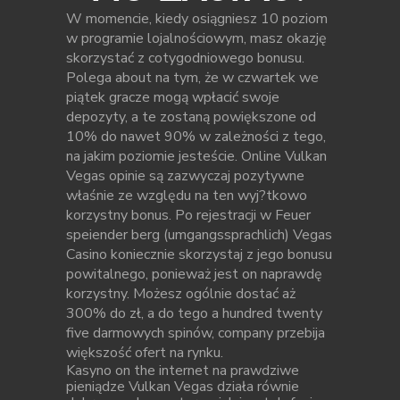
W momencie, kiedy osiągniesz 10 poziom
w programie lojalnościowym, masz okazję
skorzystać z cotygodniowego bonusu.
Polega about na tym, że w czwartek we
piątek gracze mogą wpłacić swoje
depozyty, a te zostaną powiększone od
10% do nawet 90% w zależności z tego,
na jakim poziomie jesteście. Online Vulkan
Vegas opinie są zazwyczaj pozytywne
właśnie ze względu na ten wyj?tkowo
korzystny bonus. Po rejestracji w Feuer
speiender berg (umgangssprachlich) Vegas
Casino koniecznie skorzystaj z jego bonusu
powitalnego, ponieważ jest on naprawdę
korzystny. Możesz ogólnie dostać aż
300% do zł, a do tego a hundred twenty
five darmowych spinów, company przebija
większość ofert na rynku.
Kasyno on the internet na prawdziwe
pieniądze Vulkan Vegas działa równie