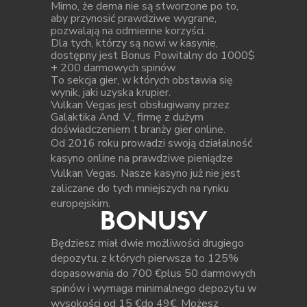
Mimo, że dema nie są stworzone po to,
aby przynosić prawdziwe wygrane,
pozwalają na odmienne korzyści.
Dla tych, którzy są nowi w kasynie,
dostępny jest Bonus Powitalny do 1000$
+ 200 darmowych spinów.
To sekcja gier, w których obstawia się
wynik, jaki uzyska krupier.
Vulkan Vegas jest obsługiwany przez
Galaktika And. V., firmę z dużym
doświadczeniem t branży gier online.
Od 2016 roku prowadzi swoją działalność
kasyno online na prawdziwe pieniądze
Vulkan Vegas. Nasze kasyno już nie jest
zaliczane do tych mniejszych na rynku
europejskim.
BONUSY
Będziesz miał dwie możliwości drugiego
depozytu, z których pierwsza to 125%
dopasowania do 700 €plus 50 darmowych
spinów i wymaga minimalnego depozytu w
wysokości od 15 €do 49€. Możesz