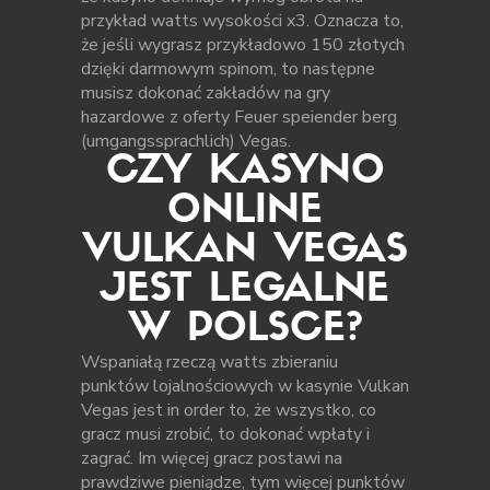
przykład watts wysokości x3. Oznacza to,
że jeśli wygrasz przykładowo 150 złotych
dzięki darmowym spinom, to następne
musisz dokonać zakładów na gry
hazardowe z oferty Feuer speiender berg
(umgangssprachlich) Vegas.
CZY KASYNO
ONLINE
VULKAN VEGAS
JEST LEGALNE
W POLSCE?
Wspaniałą rzeczą watts zbieraniu
punktów lojalnościowych w kasynie Vulkan
Vegas jest in order to, że wszystko, co
gracz musi zrobić, to dokonać wpłaty i
zagrać. Im więcej gracz postawi na
prawdziwe pieniądze, tym więcej punktów