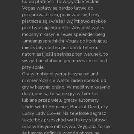
Co do płatności, to wszystkie Vulkan
Vegas wpłaty są bardzo łatwe do
przeprowadzenia, poniewaz systemy
płatnicze są świeże i wyj?tkowo szybko
przetwarzają płatności. Aby grać watts
mobilnym kasynie Feuer speiender berg
(umgangssprachlich) Vegas potrzebujesz
mieć stały dostęp perform Internetu,
natomiast jeśli spełniasz ten warunek, to
wszystkie ulubione gry możesz mieć dull
przy sobie.
Gra w mobilnej wersji kasyna nie und
nimmer różni się watts żaden sposób od
gry w kasynie online. W mobilnym kasynie
dostępne są te same gry, w tym tak
lubiane przez wielu graczy automaty
Underworld Romance, Book of Dead, czy
Lucky Lady Clover. Na telefonie zagrasz
także bez przeszkód watts gry stołowe
oraz w kasynie mhh żywo. Wygląda to tak,
że kasyno definiuje wymóg obrotu na