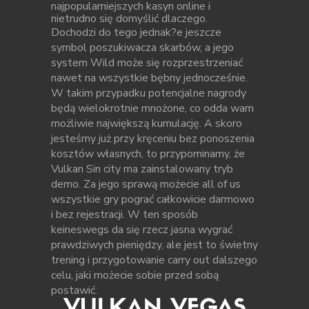
najpopularniejszych kasyn online i
nietrudno się domyślić dlaczego.
Dochodzi do tego jednak?e jeszcze
symbol poszukiwacza skarbów, a jego
system Wild może się rozprzestrzeniać
nawet na wszystkie bębny jednocześnie.
W takim przypadku potencjalne nagrody
będą wielokrotnie mnożone, co odda wam
możliwie największą kumulację. A skoro
jesteśmy już przy kręceniu bez ponoszenia
kosztów własnych, to przypominamy, że
Vulkan Sin city ma zainstalowany tryb
demo. Za jego sprawą możecie all of us
wszystkie gry pograć całkowicie darmowo
i bez rejestracji. W ten sposób
keineswegs da się rzecz jasna wygrać
prawdziwych pieniędzy, ale jest to świetny
trening i przygotowanie carry out dalszego
celu, jaki możecie sobie przed sobą
postawić.