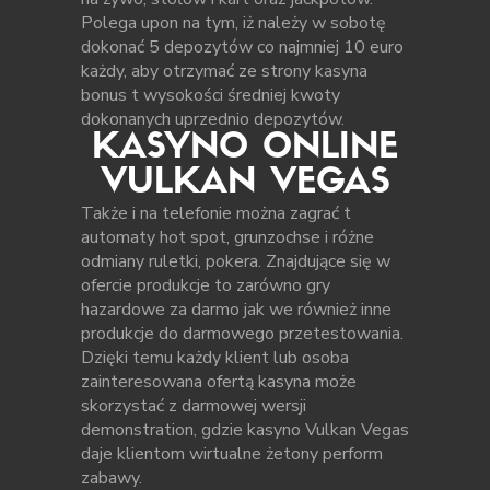
Polega upon na tym, iż należy w sobotę
dokonać 5 depozytów co najmniej 10 euro
każdy, aby otrzymać ze strony kasyna
bonus t wysokości średniej kwoty
dokonanych uprzednio depozytów.
KASYNO ONLINE
VULKAN VEGAS
Także i na telefonie można zagrać t
automaty hot spot, grunzochse i różne
odmiany ruletki, pokera. Znajdujące się w
ofercie produkcje to zarówno gry
hazardowe za darmo jak we również inne
produkcje do darmowego przetestowania.
Dzięki temu każdy klient lub osoba
zainteresowana ofertą kasyna może
skorzystać z darmowej wersji
demonstration, gdzie kasyno Vulkan Vegas
daje klientom wirtualne żetony perform
zabawy.