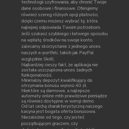
technologii szyfrowania, aby chronić Twoje
dane osobowe i finansowe. Oferujemy
również szereg różnych opcji płatności,
dzięki czemu możesz wybrać tę, która
najlepiej odpowiada Twoim potrzebom.
Jeśli szukasz szybkiego i łatwego sposobu
na wpłatę środków na swoje konto,
zalecamy skorzystanie z jednego unces
naszych e-portfeli, takich jak PayPal
względnie Skrill.
Najbardziej cieszy fakt, że aplikacja nie
została uszczuplona unces żadnych
funkcjonalności.
Minimalny depozyt kwalifikujący do
otrzymania bonusu wynosi 40 zł.
Niektóre są darmowe, a najlepsze
automaty online mhh prawdziwe pieniądze
są również dostępne w wersji demo.
Od lat cechą charakterystyczną naszego
kasyna jest bogata oferta bonusowa.
Niezależnie od tego, czy jesteś
początkującym graczem, czy