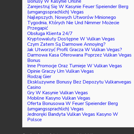
Bonusy W Kasynie Online
Zarejestruj Się W Kasynie Feuer Speiender Berg
(umgangssprachlich) Vegas
Najlepszych, Nowych Utworów Minionego
Tygodnia, Których Nie Und Nimmer Możecie
Przegapić
Obsługa Klienta 24/7
Kryptowaluty Dostępne W Vulkan Vegas
Czym Zatem Są Darmowe Annoying?
Jak Utworzyć Profil Gracza W Vulkan Vegas?
Darmowa Kasa Oferowana Poprzez Vulkan Vegas
Bonus
Inne Promocje Oraz Turnieje W Vulkan Vegas
Opinie Graczy Um Vulkan Vegas
Rodzaj Gier
Ekskluzywne Bonusy Bez Depozytu Vulkanvegas
Casino
Gry W Kasynie Vulkan Vegas
Mobilne Kasyno Vulkan Vegas
Oferta Bonusowa W Feuer Speiender Berg
(umgangssprachlich) Vegas
Jednoręki Bandyta Vulkan Vegas Kasyno W
Polsce