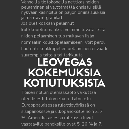
Vanhoilla tietokoneilla nettikasinoiden
pelaaminen ei välttämättä onnistu, sillä
nykyään kasinoilla on paljon ominaisuuksia
ja mahtavat grafiikat.
Jos olet koskaan pelannut
kolikkopeliturnauksia voimme luvata, että
niiden pelaaminen tuo mukavan lisän
normaaliin kolikkopelaamiseen. Voit perol
huolehti, kolikkopelien pelaaminen ei vaadi
suurempia taitoja tai tarkkuuta.
LEOVEGAS
KOKEMUKSIA
KOTIUTUKSISTA
Toisen nollan olemassaolo vaikuttaa
oleellisesti talon etuun. Talon etu
Eurooppalaisessa rulettipyörässä on
sisäpanoksille ja ulkopanoksille noin 2. 7
%. Amerikkalaisessa ruletissa luvut
vastaaville panoksille ovat 5. 26 % ja 7.