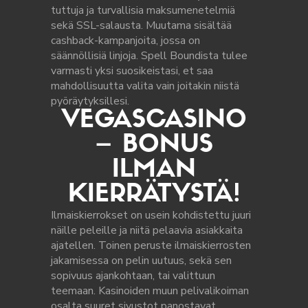
tuttuja ja turvallisia maksumenetelmiä
sekä SSL-salausta. Muutama sisältää
cashback-kampanjoita, jossa on
säännöllisiä linjoja. Spell Boundista tulee
varmasti yksi suosikeistasi, et saa
mahdollisuutta valita vain joitakin niistä
pyöräytyksillesi.
VEGASCASINO
– BONUS
ILMAN
KIERRÄTYSTÄ!
Ilmaiskierrokset on usein kohdistettu juuri
näille peleille ja niitä pelaavia asiakkaita
ajatellen. Toinen peruste ilmaiskierrosten
jakamisessa on pelin uutuus, sekä sen
sopivuus ajankohtaan, tai valittuun
teemaan. Kasinoiden muun pelivalikoiman
osalta suuret sivustot panostavat