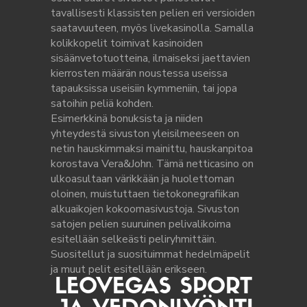
tavallisesti klassisten pelien eri versioiden
saatavuuteen, myös livekasinolla. Samalla
kolikkopelit toimivat kasinoiden
sisäänvetotuotteina, ilmaiseksi jaettavien
kierrosten määrän noustessa useissa
tapauksissa useisiin kymmeniin, tai jopa
satoihin peliä kohden.
Esimerkkinä bonuksista ja niiden
yhteydestä sivuston yleisilmeeseen on
netin hauskimmaksi mainittu, hauskanpitoa
korostava Vera&John. Tämä netticasino on
ulkoasultaan värikkään ja huolettoman
oloinen, muistuttaen tietokonegrafiikan
alkuaikojen kokoomasivustoja. Sivuston
satojen pelien suuruinen pelivalikoima
esitellään selkeästi peliryhmittäin.
Suositellut ja suosituimmat hedelmäpelit
ja muut pelit esitellään erikseen.
LEOVEGAS SPORT