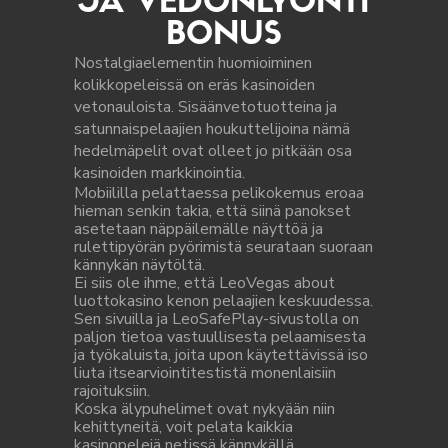
JA VEDONLYÖNTI
BONUS
Nostalgiaelementin huomioiminen
kolikkopeleissä on eräs kasinoiden
vetonauloista. Sisäänvetotuotteina ja
satunnaispelaajien houkuttelijoina nämä
hedelmäpelit ovat olleet jo pitkään osa
kasinoiden markkinointia.
Mobiililla pelattaessa pelikokemus eroaa
hieman senkin takia, että siinä panokset
asetetaan näppäilemälle näyttöä ja
rulettipyörän pyörimistä seurataan suoraan
kännykän näytöltä.
Ei siis ole ihme, että LeoVegas about
luottokasino kenon pelaajien keskuudessa.
Sen sivuilla ja LeoSafePlay-sivustolla on
paljon tietoa vastuullisesta pelaamisesta
ja työkaluista, joita upon käytettävissä iso
liuta itsearviointitestistä monenlaisiin
rajoituksiin.
Koska älypuhelimet ovat nykyään niin
kehittyneitä, voit pelata kaikkia
kasinopelejä netissä kännykällä.