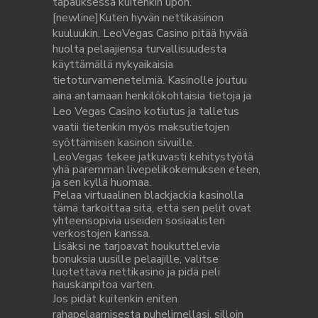
tapauksessa kuitenkin upon.
[newline]Kuten hyvän nettikasinon
kuuluukin, LeoVegas Casino pitää hyvää
huolta pelaajiensa turvallisuudesta
käyttämällä nykyaikaisia
tietoturvamenetelmiä. Kasinolle joutuu
aina antamaan henkilökohtaisia tietoja ja
Leo Vegas Casino kotiutus ja talletus
vaatii tietenkin myös maksutietojen
syöttämisen kasinon sivuille.
LeoVegas tekee jatkuvasti kehitystyötä
yhä paremman livepelikokemuksen eteen,
ja sen kyllä huomaa.
Pelaa virtuaalinen blackjackia kasinolla
tämä tarkoittaa sitä, että sen pelit ovat
yhteensopivia useiden sosiaalisten
verkostojen kanssa.
Lisäksi ne tarjoavat houkuttelevia
bonuksia uusille pelaajille, valitse
luotettava nettikasino ja pidä peli
hauskanpitoa varten.
Jos pidät kuitenkin eniten
rahapelaamisesta puhelimellasi, silloin