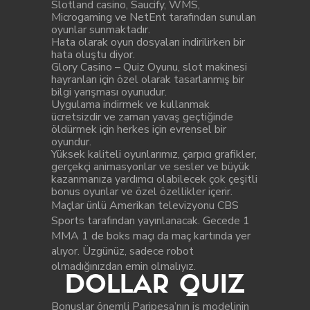
Slotland casino, Saucify, WMS,
Microgaming ve NetEnt tarafından sunulan
oyunlar sunmaktadır.
Hata olarak oyun dosyaları indirilirken bir
hata oluştu diyor.
Glory Casino – Quiz Oyunu, slot makinesi
hayranları için özel olarak tasarlanmış bir
bilgi yarışması oyunudur.
Uygulama indirmek ve kullanmak
ücretsizdir ve zaman yavaş geçtiğinde
öldürmek için herkes için evrensel bir
oyundur.
Yüksek kaliteli oyunlarımız, çarpıcı grafikler,
gerçekçi animasyonlar ve sesler ve büyük
kazanmanıza yardımcı olabilecek çok çeşitli
bonus oyunlar ve özel özellikler içerir.
Maçlar ünlü Amerikan televizyonu CBS
Sports tarafından yayınlanacak. Gecede 1
MMA 1 de boks maçı da maç kartında yer
alıyor. Üzgünüz, sadece robot
olmadığınızdan emin olmalıyız.
DOLLAR QUIZ
Bonuslar önemli Paripesa’nın iş modelinin