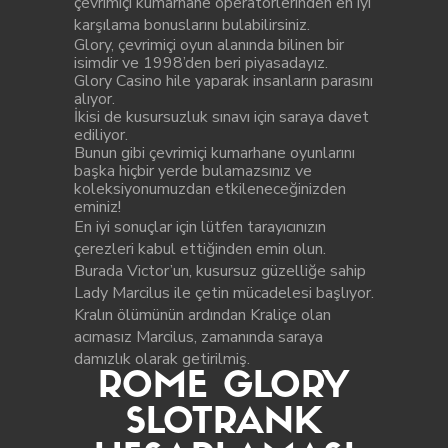
çevrimiçi kumarhane operatörlerinden en iyi
karşılama bonuslarını bulabilirsiniz.
Glory, çevrimiçi oyun alanında bilinen bir
isimdir ve 1998’den beri piyasadayız.
Glory Casino hile yaparak insanların parasını
alıyor.
İkisi de kusursuzluk sınavı için saraya davet
ediliyor.
Bunun gibi çevrimiçi kumarhane oyunlarını
başka hiçbir yerde bulamazsınız ve
koleksiyonumuzdan etkileneceğinizden
eminiz!
En iyi sonuçlar için lütfen tarayıcınızın
çerezleri kabul ettiğinden emin olun.
Burada Victor’un, kusursuz güzelliğe sahip
Lady Marcilus ile çetin mücadelesi başlıyor.
Kralın ölümünün ardından Kraliçe olan
acımasız Marcilus, zamanında saraya
damızlık olarak getirilmiş.
ROME GLORY
SLOTRANK