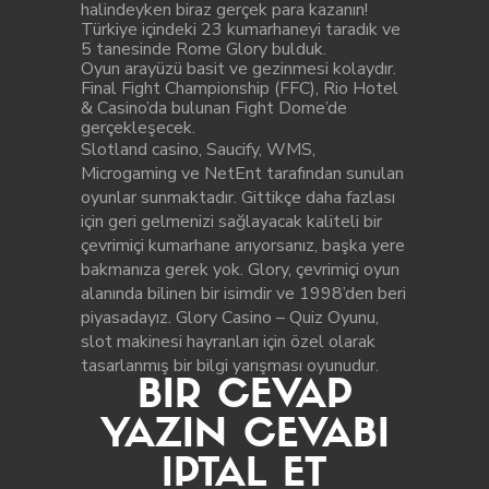
halindeyken biraz gerçek para kazanın!
Türkiye içindeki 23 kumarhaneyi taradık ve
5 tanesinde Rome Glory bulduk.
Oyun arayüzü basit ve gezinmesi kolaydır.
Final Fight Championship (FFC), Rio Hotel
& Casino’da bulunan Fight Dome’de
gerçekleşecek.
Slotland casino, Saucify, WMS,
Microgaming ve NetEnt tarafından sunulan
oyunlar sunmaktadır. Gittikçe daha fazlası
için geri gelmenizi sağlayacak kaliteli bir
çevrimiçi kumarhane arıyorsanız, başka yere
bakmanıza gerek yok. Glory, çevrimiçi oyun
alanında bilinen bir isimdir ve 1998’den beri
piyasadayız. Glory Casino – Quiz Oyunu,
slot makinesi hayranları için özel olarak
tasarlanmış bir bilgi yarışması oyunudur.
BIR CEVAP
YAZIN CEVABI
IPTAL ET