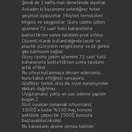
Şimdi de 1 hafta malı denetimde diyorlar.
Anladım ki kazancınız yatırdığınız tutarı
geçerse oyalıyorlar. Müşteri temsilcileri
bilgisiz ve saygısızlar. Glory casino çekim
işlemimi 72 saat türlü bahanelerle
beklettikten sonra talebimi iptal ettiler.
Düzenli olarak kullanıldığında lastik ve
plastik yüzeylerin rengini korur ve ilk günkü
gibi kalmasını sağlar.
Glory casino çekim işlemimi 72 saat türlü
bahanelerle beklettikten sonra talebimi
iptal ettiler.
Bu siteyi kullanmaya devam ederseniz,
bunu kabul ettiğinizi varsayarız.
Grafikler temel olsa da, oyun oynanışından
dikkati dağıtmaz.
Uygulamanız yüklü en son ödeme yaptım
bugün 2.
Slot oyunları oynamak istiyorsanız,
1500$’a kadar %100 maç bonusu
şeklinde çarpıcı bir 1500$ bonusla
başlayabileceksiniz.
Bu kanunların aksine olması halinde