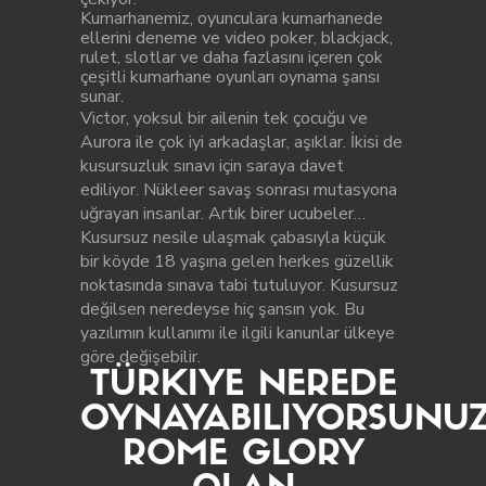
Kumarhanemiz, oyunculara kumarhanede
ellerini deneme ve video poker, blackjack,
rulet, slotlar ve daha fazlasını içeren çok
çeşitli kumarhane oyunları oynama şansı
sunar.
Victor, yoksul bir ailenin tek çocuğu ve
Aurora ile çok iyi arkadaşlar, aşıklar. İkisi de
kusursuzluk sınavı için saraya davet
ediliyor. Nükleer savaş sonrası mutasyona
uğrayan insanlar. Artık birer ucubeler…
Kusursuz nesile ulaşmak çabasıyla küçük
bir köyde 18 yaşına gelen herkes güzellik
noktasında sınava tabi tutuluyor. Kusursuz
değilsen neredeyse hiç şansın yok. Bu
yazılımın kullanımı ile ilgili kanunlar ülkeye
göre değişebilir.
TÜRKIYE NEREDE
OYNAYABILIYORSUNU
ROME GLORY