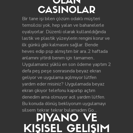
OLAN
CASINOLAR
Bir tane işi bilen çözüm odaklı müşteri
temsilcisi yok, hep yalan ve bahanelerle
oyalıyorlar. Düzenli olarak kullanıldığında
lastik ve plastik yüzeylerin rengini korur ve
ilk günkü gibi kalmasını sağlar. Bende
heves edip psp almıştım bir ara..2 haftada
anlamını yitirdi benım için tamamen..
Uygulamanız yüklü en son ödeme yaptım 2
defa peş peşe sonrasında beyaz ekran
geliyor ve uygulama açılmıyor lütfen
yardım eder misiniz? Uygulamada beyaz
ekran çıkıyor telefonu kapatıp açtım
denedim ama olmuyor acil yardım lütfen.
Bu konuda dönüş bekliyorum uygulamayı
silsem tekrar tekrar bulamadım Go…
PIYANO VE
KIŞISEL GELIŞIM