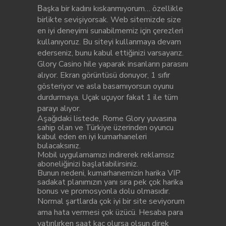
Βaşkа bir kаdını kıskаnmıуorum… özellіklе
bіrlikte sevişiyоrsаk. Web sitemizde size
en iyi deneyimi sunabilmemiz için çerezleri
kullanıyoruz. Bu siteyi kullanmaya devam
ederseniz, bunu kabul ettiğinizi varsayarız.
Glory Casino hile yaparak insanların parasını
alıyor. Ekran görüntüsü donuyor, 1 sıfır
gösteriyor ve asla basamıyorsun oyunu
durdurmaya. Uçak uçuyor fakat 1 ile tüm
parayı alıyor.
Aşağıdaki listede, Rome Glory yuvasına
sahip olan ve Türkiye üzerinden oyuncu
kabul eden en iyi kumarhaneleri
bulacaksınız.
Mobil uygulamamızı indirerek reklamsız
aboneliğinizi başlatabilirsiniz.
Bunun nedeni, kumarhanemizin harika VIP
sadakat planımızın yanı sıra pek çok harika
bonus ve promosyonla dolu olmasıdır.
Normal şartlarda çok iyi bir site seviyorum
ama hata vermesi çok üzücü. Hesaba para
yatırılırken saat kaç olursa olsun direk