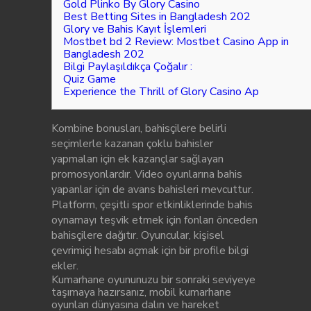
Gold Plinko By Glory Casino
Best Betting Sites in Bangladesh 202
Glory ve Bahis Kayıt İşlemleri
Mostbet bd 2 Review: Mostbet Casino App in
Bangladesh 202
Bilgi Paylaşıldıkça Çoğalır :
Quiz Game
Experience the Thrill of Glory Casino Ap
Kombine bonusları, bahisçilere belirli
seçimlerle kazanan çoklu bahisler
yapmaları için ek kazançlar sağlayan
promosyonlardır. Video oyunlarına bahis
yapanlar için de avans bahisleri mevcuttur.
Platform, çeşitli spor etkinliklerinde bahis
oynamayı teşvik etmek için fonları önceden
bahisçilere dağıtır. Oyuncular, kişisel
çevrimiçi hesabı açmak için bir profile bilgi
ekler.
Kumarhane oyununuzu bir sonraki seviyeye
taşımaya hazırsanız, mobil kumarhane
oyunları dünyasına dalın ve hareket