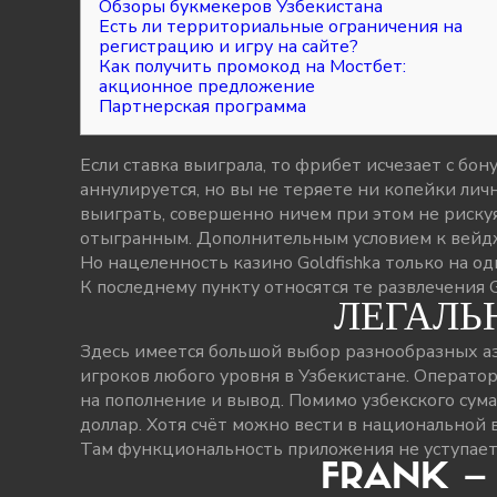
Обзоры букмекеров Узбекистана
Есть ли территориальные ограничения на
регистрацию и игру на сайте?
Как получить промокод на Мостбет:
акционное предложение
Партнерская программа
Если ставка выиграла, то фрибет исчезает с бон
аннулируется, но вы не теряете ни копейки лич
выиграть, совершенно ничем при этом не рискуя
отыгранным. Дополнительным условием к вейд
Но нацеленность казино Goldfishka только на 
К последнему пункту относятся те развлечения 
ЛЕГАЛЬ
Здесь имеется большой выбор разнообразных аза
игроков любого уровня в Узбекистане. Операто
на пополнение и вывод. Помимо узбекского сум
доллар. Хотя счёт можно вести в национальной 
Там функциональность приложения не уступает 
FRANK –