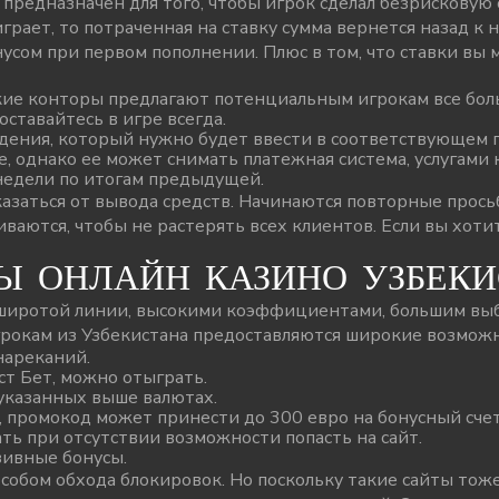
предназначен для того, чтобы игрок сделал безрисковую 
грает, то потраченная на ставку сумма вернется назад к 
усом при первом пополнении. Плюс в том, что ставки вы м
кие конторы предлагают потенциальным игрокам все бол
оставайтесь в игре всегда.
ждения, который нужно будет ввести в соответствующем п
, однако ее может снимать платежная система, услугами 
недели по итогам предыдущей.
казаться от вывода средств. Начинаются повторные про
аются, чтобы не растерять всех клиентов. Если вы хотит
Ы ОНЛАЙН КАЗИНО УЗБЕК
 широтой линии, высокими коэффициентами, большим выб
грокам из Узбекистана предоставляются широкие возможно
нареканий.
ст Бет, можно отыграть.
указанных выше валютах.
, промокод может принести до 300 евро на бонусный счет
ть при отсутствии возможности попасть на сайт.
зивные бонусы.
собом обхода блокировок. Но поскольку такие сайты тож