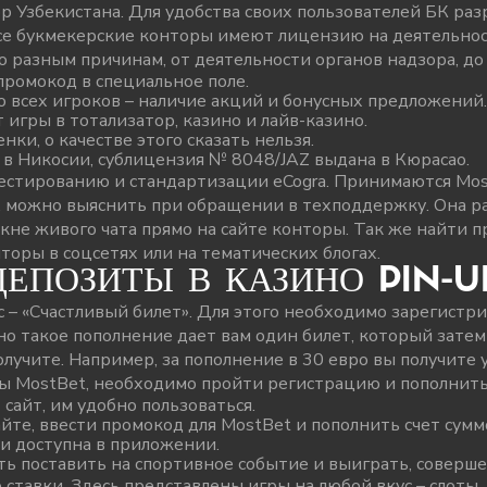
р Узбекистана. Для удобства своих пользователей БК ра
се букмекерские конторы имеют лицензию на деятельност
по разным причинам, от деятельности органов надзора, д
промокод в специальное поле.
 всех игроков – наличие акций и бонусных предложений.
 игры в тотализатор, казино и лайв-казино.
ки, о качестве этого сказать нельзя.
в Никосии, сублицензия № 8048/JAZ выдана в Кюрасао.
естированию и стандартизации eCogra. Принимаются Most
, можно выяснить при обращении в техподдержку. Она ра
 окне живого чата прямо на сайте конторы. Так же найти
оры в соцсетях или на тематических блогах.
ДЕПОЗИТЫ В КАЗИНО PIN-U
с – «Счастливый билет». Для этого необходимо зарегистри
дно такое пополнение дает вам один билет, который зате
олучите. Например, за пополнение в 30 евро вы получите 
ы MostBet, необходимо пройти регистрацию и пополнить 
сайт, им удобно пользоваться.
йте, ввести промокод для MostBet и пополнить счет суммо
 и доступна в приложении.
ь поставить на спортивное событие и выиграть, соверше
ставки. Здесь представлены игры на любой вкус – слоты,