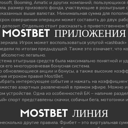
 Igrosoft, Booming, Amatic и других компаний, пользующих
ила, размер призового фонда, участвующие в розыгрыше с
казанных выше валютах. Минимальная сумма для пополнен
 срок совершения операции может составить до двух рабо
 депозит. Отдельно стоит рассказать о приветственном 
MOSTBET ПРИЛОЖЕНИЯ
зеркала. Игрок может воспользоваться услугой «cashback»
 недели по итогам предыдущей. Также это означает, что
 абсолютно легально.
истема отыгрыша средств была максимально понятной и уд
я его многоуровневая бонусная система.
о обновляющиеся акции и бонусы, а также высокие коэф
ния игроком правил MostBet.
выбрать интересующее событие и нажать на коэффициен
ожество азартных развлечений в прямом эфире. Можно игр
м устройстве. Одна из особенностей БК – наличие раздел
й» спорт представлены скачки, собачьи бега, мотогонки 
MOSTBET ЛИНИЯ
сколько другие правила. Фрибет – это виртуальная сумма