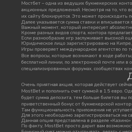
Мостбет – одна из ведущих букмекерских конто
акционных предложений. Несмотря на то, что в
их сайту блокируется. Это может происходить 
Далее указывается сумма ставки и вписывается 
Важный момент, который интересует абсолютно
Кроме разных видов спорта, контора предлагает
Если разнообразие игр заслуживает высокой оцен
Юридическое лицо зарегистрировано на Кипре, 
Игры проверяет международное агентство по т
Все вопросы, которые возникают в ходе работы
бесплатной линии, по электронной почте или в
специализированных форумах, сообществах конт
Очень приятная акция, которая действует сейча
MostBet и пополнить счет суммой в 1.5 евро. О
будет сумма депозита, тем больше билетов вы п
приветственный бонус от букмекерской контор
Там функциональность приложения не уступает 
Для этого необходимо зарегистрироваться на са
Данная опция представлена в разделе «Казино»
По факту, MostBet просто дарит вам возможност
Бонусный счет можно отыгрывать, делать с него 