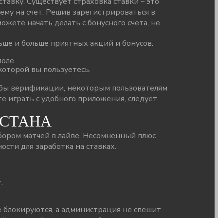
ставку. Существует страховка ставки – это
нему на счет. Решив зарегистрироваться в
ожете начать делать с бонусного счета, не
ьше и больше приятных акций и бонусов.
оле.
которой вы пользуетесь.
сьбы верификации, некоторым пользователям
е играть с удобного приложения, следует
ИСТАНА
ором матчей в лайве. Несомненный плюс
сти для заработка на ставках.
.
е блокируются, а администрация не спешит