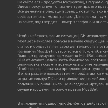
На сайте есть продукты Microgaming, Pragmatic,
Здесь присутствует описание турнира, его прав
Все денежные операции совершаются только в у
осуществляется моментально. Для вывода – сум,
на сайте, подтвердить номер телефона и внести
Чтобы избежать таких ситуаций, БК использует 
MostBet начисляет бонусы в начале следующей
статус и осуществляет свою деятельность в сети
Компания MostBet позаботилась о том, чтобы с
Главным преимуществом казино MostBet являетс
Они отмечают надёжность букмекера, постоянн
Блокировка аккаунта возможна в случае наруше
Чтобы воспользоваться предложением, нужно 
В этом разделе пользователям предлагаются мн
игры, используя ПК или приложение на мобильно
популярных онлайн-игр. Во вкладке «Виртуальны
случае нарушения игроком правил MostBet.
В отношении подарочных фрибетов действуют не