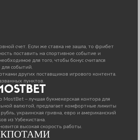
овной счет. Если же ставка не зашла, то фрибет
ность поставить на спортивное событие и
необходимое для того, чтобы бонус считался
для событий.
ботками других поставщиков игрового контента.
названных пунктов.
MOSTBET
о MostBet – лучшая букмекерская контора для
альной валютой, предлагает комфортные лимиты
рубль, украинская гривна, евро и американский
ов из Узбекистана.
новится высокая скорость работы.
ЕКПОТАМИ