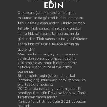
EDİN
Qazanclı, uğursuz raundlar haqqında
məlumatlar da göstərilir ki, bu da oyunu
təhlil etməyi asanlaşdırır. Türkiyede tibb
tehsili- Tibb sahəsinin inkişafı özündən
sonra tibb ixtisasına tələbə axınını da
gücləndirir. Tibb sahəsinin inkişafı özündən
sonra tibb ixtisasına tələbə axınını da
gücləndirir.
Mərc marketini seçib yekun qərarınızı
verdikdən sonra isə əmsalın üzərinə
klikləməklə avtomatik olaraq həmin
nəticəni kuponunuza əlavə etmiş
olursunuz.
Siz həmçinin login (sistemdə unikal
istifadəçi adı), mürəkkəb parol tapmalı və
onu təsdiqləməlisiniz.
2020-ci ildə istifadəyə verilmiş sürətli
əməliyyatlar üçün Braziliya Mərkəzi Bankı
tərəfindən yaradılmışdır.
Xaricde tehsil almaq üçün 2021 qəbulları
başladı.