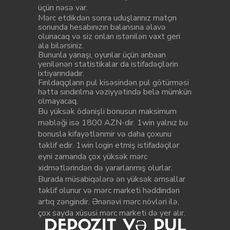
üçün nəsə var.
Mərc etdikdən sonra uduşlarınız matçın
sonunda hesabınızın balansına əlavə
olunacaq və siz onları istənilən vaxt geri
ala bilərsiniz.
Bununla yanaşı, oyunlar üçün anbaan
yenilənən statistikalar da istifadəçilərin
ixtiyarındadır.
Fırıldaqçıların pul kisəsindən pul götürməsi
hətta sındırılma vəziyyətində belə mümkün
olmayacaq.
Bu yüksək ödənişli bonusun maksimum
məbləği isə 1800 AZN-dir. 1win yalnız bu
bonusla kifayətlənmir və daha çoxunu
təklif edir. 1win login etmiş istifadəçilər
eyni zamanda çox yüksək mərc
xidmətlərindən də yararlanmış olurlar.
Burada müsabiqələrə ən yüksək əmsallar
təklif olunur və mərc marketi həddindən
artıq zəngindir. Ənənəvi mərc növləri ilə,
çox sayda xüsusi mərc marketi də yer alır.
DEPOZIT VƏ PUL