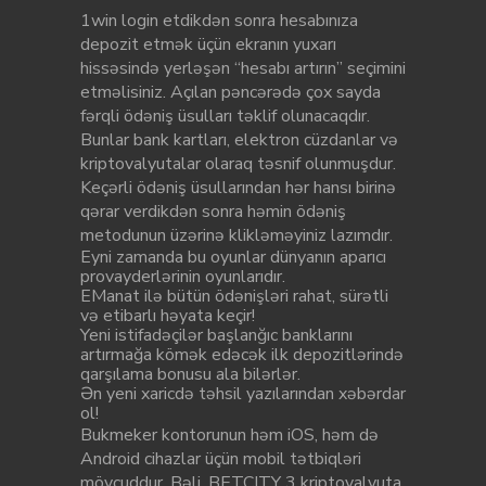
1win login etdikdən sonra hesabınıza
depozit etmək üçün ekranın yuxarı
hissəsində yerləşən “hesabı artırın” seçimini
etməlisiniz. Açılan pəncərədə çox sayda
fərqli ödəniş üsulları təklif olunacaqdır.
Bunlar bank kartları, elektron cüzdanlar və
kriptovalyutalar olaraq təsnif olunmuşdur.
Keçərli ödəniş üsullarından hər hansı birinə
qərar verdikdən sonra həmin ödəniş
metodunun üzərinə klikləməyiniz lazımdır.
Eyni zamanda bu oyunlar dünyanın aparıcı
provayderlərinin oyunlarıdır.
EManat ilə bütün ödənişləri rahat, sürətli
və etibarlı həyata keçir!
Yeni istifadəçilər başlanğıc banklarını
artırmağa kömək edəcək ilk depozitlərində
qarşılama bonusu ala bilərlər.
Ən yeni xaricdə təhsil yazılarından xəbərdar
ol!
Bukmeker kontorunun həm iOS, həm də
Android cihazlar üçün mobil tətbiqləri
mövcuddur. Bəli, BETCITY 3 kriptovalyuta