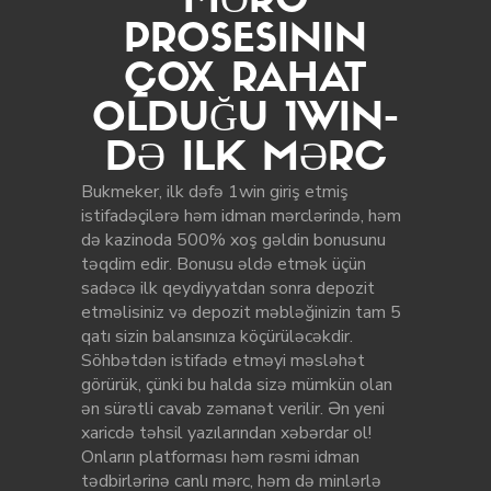
MƏRC
PROSESININ
ÇOX RAHAT
OLDUĞU 1WIN-
DƏ ILK MƏRC
Bukmeker, ilk dəfə 1win giriş etmiş
istifadəçilərə həm idman mərclərində, həm
də kazinoda 500% xoş gəldin bonusunu
təqdim edir. Bonusu əldə etmək üçün
sadəcə ilk qeydiyyatdan sonra depozit
etməlisiniz və depozit məbləğinizin tam 5
qatı sizin balansınıza köçürüləcəkdir.
Söhbətdən istifadə etməyi məsləhət
görürük, çünki bu halda sizə mümkün olan
ən sürətli cavab zəmanət verilir. Ən yeni
xaricdə təhsil yazılarından xəbərdar ol!
Onların platforması həm rəsmi idman
tədbirlərinə canlı mərc, həm də minlərlə