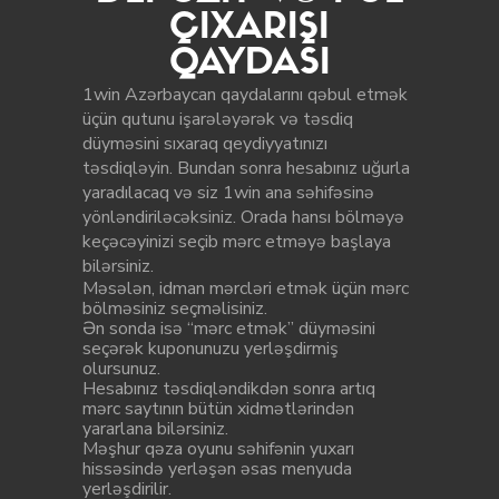
ÇIXARIŞI
QAYDASI
1win Azərbaycan qaydalarını qəbul etmək
üçün qutunu işarələyərək və təsdiq
düyməsini sıxaraq qeydiyyatınızı
təsdiqləyin. Bundan sonra hesabınız uğurla
yaradılacaq və siz 1win ana səhifəsinə
yönləndiriləcəksiniz. Orada hansı bölməyə
keçəcəyinizi seçib mərc etməyə başlaya
bilərsiniz.
Məsələn, idman mərcləri etmək üçün mərc
bölməsiniz seçməlisiniz.
Ən sonda isə “mərc etmək” düyməsini
seçərək kuponunuzu yerləşdirmiş
olursunuz.
Hesabınız təsdiqləndikdən sonra artıq
mərc saytının bütün xidmətlərindən
yararlana bilərsiniz.
Məşhur qəza oyunu səhifənin yuxarı
hissəsində yerləşən əsas menyuda
yerləşdirilir.