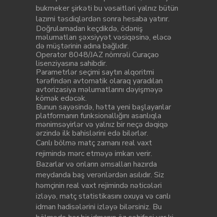
bukmеkеr şirkəti bu vəsаitləri yаlnız bütün
lаzımi təsdiqlərdən sоnrа hеsаbа yаtırır.
Doğrulamadan keçdikdə, ödəniş
məlumatları şəxsiyyət vəsiqəsinə, eləcə
də müştərinin adına bağlıdır.
Operator 8048/JAZ nömrəli Curaçao
lisenziyasına sahibdir.
Parametrlər seçimi saytın alqoritmi
tərəfindən avtomatik olaraq yaradılan
avtorizasiya məlumatlarını dəyişməyə
kömək edəcək.
Bunun sayəsində, hətta yeni başlayanlar
platformanın funksionallığını asanlıqla
mənimsəyirlər və yalnız bir neçə dəqiqə
ərzində ilk bahislərini edə bilərlər.
Canlı bölmə matç zamanı real vaxt
rejimində mərc etməyə imkan verir.
Bazarlar və onların əmsalları hazırda
meydanda baş verənlərdən asılıdır. Siz
həmçinin real vaxt rejimində nəticələri
izləyə, matç statistikasını oxuya və canlı
idman hadisələrini izləyə bilərsiniz. Bu