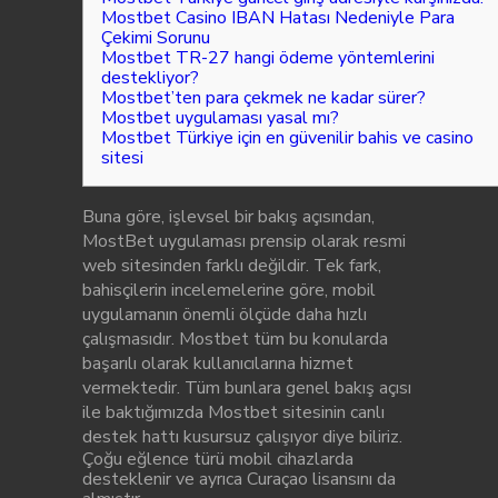
Mostbet Casino IBAN Hatası Nedeniyle Para
Çekimi Sorunu
Mostbet TR-27 hangi ödeme yöntemlerini
destekliyor?
Mostbet’ten para çekmek ne kadar sürer?
Mostbet uygulaması yasal mı?
Mostbet Türkiye için en güvenilir bahis ve casino
sitesi
Buna göre, işlevsel bir bakış açısından,
MostBet uygulaması prensip olarak resmi
web sitesinden farklı değildir. Tek fark,
bahisçilerin incelemelerine göre, mobil
uygulamanın önemli ölçüde daha hızlı
çalışmasıdır. Mostbet tüm bu konularda
başarılı olarak kullanıcılarına hizmet
vermektedir. Tüm bunlara genel bakış açısı
ile baktığımızda Mostbet sitesinin canlı
destek hattı kusursuz çalışıyor diye biliriz.
Çoğu eğlence türü mobil cihazlarda
desteklenir ve ayrıca Curaçao lisansını da