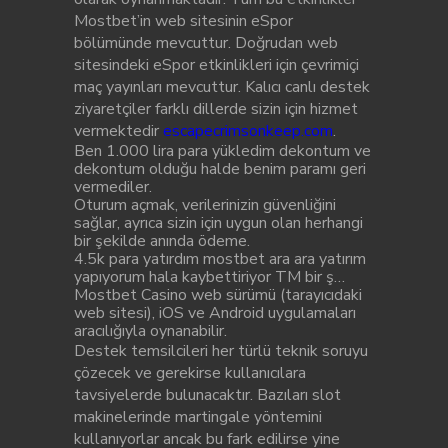
Mostbet’in web sitesinin eSpor
bölümünde mevcuttur. Doğrudan web
sitesindeki eSpor etkinlikleri için çevrimiçi
maç yayınları mevcuttur. Kalıcı canlı destek
ziyaretçiler farklı dillerde sizin için hizmet
vermektedir
escapecrimsonkeep.com
.
Ben 1.000 lira para yükledim dekontum ve
dekontum olduğu halde benim paramı geri
vermediler.
Oturum açmak, verilerinizin güvenliğini
sağlar, ayrıca sizin için uygun olan herhangi
bir şekilde anında ödeme.
4.5k para yatırdım mostbet ara ara yatırım
yapıyorum hala kaybettiriyor TM bir ş…
Mostbet Casino web sürümü (tarayıcıdaki
web sitesi), iOS ve Android uygulamaları
aracılığıyla oynanabilir.
Destek temsilcileri her türlü teknik soruyu
çözecek ve gerekirse kullanıcılara
tavsiyelerde bulunacaktır. Bazıları slot
makinelerinde martingale yöntemini
kullanıyorlar ancak bu fark edilirse yine