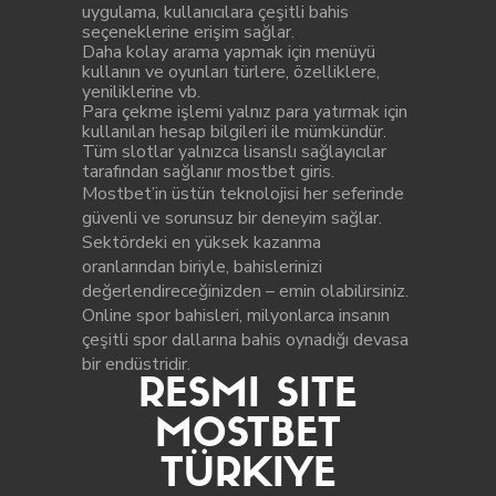
uygulama, kullanıcılara çeşitli bahis
seçeneklerine erişim sağlar.
Daha kolay arama yapmak için menüyü
kullanın ve oyunları türlere, özelliklere,
yeniliklerine vb.
Para çekme işlemi yalnız para yatırmak için
kullanılan hesap bilgileri ile mümkündür.
Tüm slotlar yalnızca lisanslı sağlayıcılar
tarafından sağlanır mostbet giris.
Mostbet’in üstün teknolojisi her seferinde
güvenli ve sorunsuz bir deneyim sağlar.
Sektördeki en yüksek kazanma
oranlarından biriyle, bahislerinizi
değerlendireceğinizden – emin olabilirsiniz.
Online spor bahisleri, milyonlarca insanın
çeşitli spor dallarına bahis oynadığı devasa
bir endüstridir.
RESMI SITE
MOSTBET
TÜRKIYE