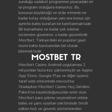
sunduğu sadakat programının piyasadaki en
iyi program olduğuna inanıyoruz. Bu,
bonusun büyüklüğü ve elde etmenin ne
kadar kolay olduğunun yanı sıra bonus için
ayrıntılı bahis kuralları ile kanıtlanmaktadır.
Bir kumarhane ne kadar çok ödeme
sistemine güvenirse, o kadar güvenilirdir.
Mostbet, Türkiye’deki en popüler gayri
resmi bahis bürolarından biri olarak
bilinmektedir.
MOSTBET TR
Mostbet Casino Android uygulaması 2
milyondan fazla kez yüklenmiştir ve Apple
App Store, Google Play ve diğer üçüncü
taraf web sitelerinde mevcuttur.
Oradayken Mostbet Casino Hoş Geldiniz
Paketi’ne kaydolduğunuzdan emin olun.
Mostbet para çekme seçenekleri online
bahis ve şans oyunları sektöründe tercih
edilen hızlı ve güvenli yöntemlerden