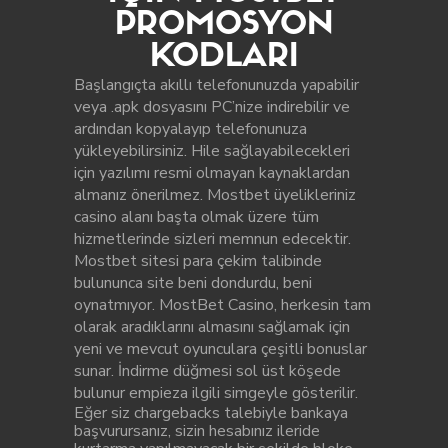
PROMOSYON
KODLARI
Başlangıçta akıllı telefonunuzda yapabilir
veya .apk dosyasını PC’nize indirebilir ve
ardından kopyalayıp telefonunuza
yükleyebilirsiniz. Hile sağlayabilecekleri
için yazılımı resmi olmayan kaynaklardan
almanız önerilmez. Mostbet üyelikleriniz
casino alanı başta olmak üzere tüm
hizmetlerinde sizleri memnun edecektir.
Mostbet sitesi para çekim talibinde
bulununca site beni dondurdu, beni
oynatmıyor. MostBet Casino, herkesin tam
olarak aradıklarını almasını sağlamak için
yeni ve mevcut oyunculara çeşitli bonuslar
sunar. İndirme düğmesi sol üst köşede
bulunur empieza ilgili simgeyle gösterilir.
Eğer siz chargebacks talebiyle bankaya
başvurursanız, sizin hesabınız ileride