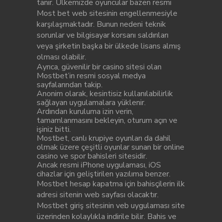
tanır. Ülkemizde oyuncular bazen resmi
Most bet web sitesinin engellenmesiyle
karşılaşmaktadır. Bunun nedeni teknik
sorunlar ve bilgisayar korsanı saldırıları
veya şirketin başka bir ülkede lisans almış
olması olabilir.
Ayrıca, güvenilir bir casino sitesi olan
Mostbet’in resmi sosyal medya
sayfalarından takip.
Anonim olarak, kesintisiz kullanılabilirlik
sağlayan uygulamalara yüklenir.
Ardından kuruluma izin verin,
tamamlanmasını bekleyin, oturum açın ve
işiniz bitti.
Mostbet, canlı krupiye oyunları da dahil
olmak üzere çeşitli oyunlar sunan bir online
casino ve spor bahisleri sitesidir.
Ancak resmi iPhone uygulaması, iOS
cihazlar için geliştirilen yazılıma benzer.
Mostbet hesap kapatma için bahisçilerin ilk
adresi sitenin web sayfası olacaktır.
Mostbet giriş sitesinin veb uygulaması site
üzerinden kolaylıkla indirile bilir. Bahis ve