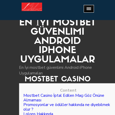
Home
.
En İyi mostbet güvenlimi Android iPhone
Uygulamalar
EN İYI MOSTBET
GÜVENLIMI
ANDROID
IPHONE
UYGULAMALAR
En İyi mostbet güvenlimi Android iPhone
Uygulamaları
MOSTBET CASINO
Content
Mostbet Casino İptal Edilen Maçı Göz Önüne
Almaması
Promosyonlar ve ödüller hakkında ne diyebilmek
olur ?
Lolons Hakkında