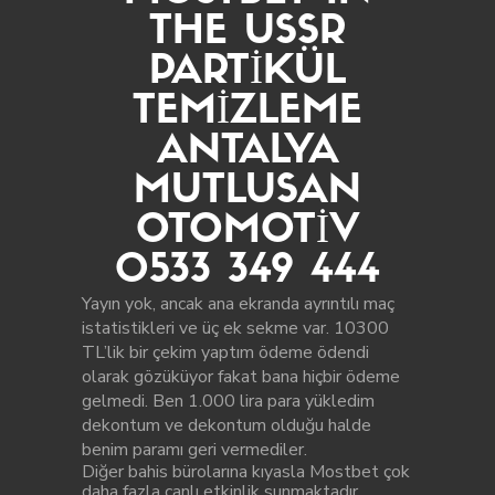
THE USSR
PARTİKÜL
TEMİZLEME
ANTALYA
MUTLUSAN
OTOMOTİV
0533 349 444
Yayın yok, ancak ana ekranda ayrıntılı maç
istatistikleri ve üç ek sekme var. 10300
TL’lik bir çekim yaptım ödeme ödendi
olarak gözüküyor fakat bana hiçbir ödeme
gelmedi. Ben 1.000 lira para yükledim
dekontum ve dekontum olduğu halde
benim paramı geri vermediler.
Diğer bahis bürolarına kıyasla Mostbet çok
daha fazla canlı etkinlik sunmaktadır.