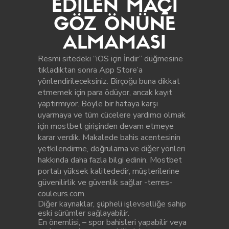
EDILEN MAÇI
GÖZ ÖNÜNE
ALMAMASI
Resmi sitedeki “iOS için İndir” düğmesine
tıkladıktan sonra App Store’a
yönlendirileceksiniz. Birçoğu buna dikkat
etmemek için para ödüyor, ancak kayıt
yaptırmıyor. Böyle bir hataya karşı
uyarmaya ve tüm cücelere yardımcı olmak
için mostbet girişinden devam etmeye
karar verdik. Makalede bahis acentesinin
yetkilendirme, doğrulama ve diğer yönleri
hakkında daha fazla bilgi edinin. Mostbet
portalı yüksek kalitededir, müşterilerine
güvenilirlik ve güvenlik sağlar -terres-
couleurs.com.
Diğer kaynaklar, şüpheli işlevselliğe sahip
eski sürümler sağlayabilir.
En önemlisi, – spor bahisleri yapabilir veya