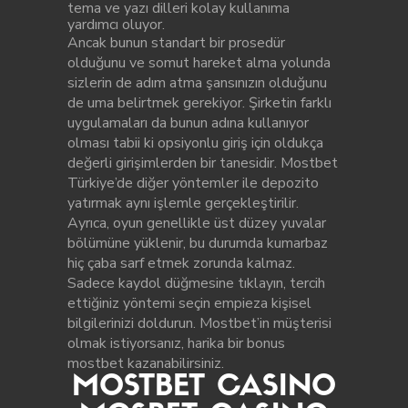
tema ve yazı dilleri kolay kullanıma
yardımcı oluyor.
Ancak bunun standart bir prosedür
olduğunu ve somut hareket alma yolunda
sizlerin de adım atma şansınızın olduğunu
de uma belirtmek gerekiyor. Şirketin farklı
uygulamaları da bunun adına kullanıyor
olması tabii ki opsiyonlu giriş için oldukça
değerli girişimlerden bir tanesidir. Mostbet
Türkiye’de diğer yöntemler ile depozito
yatırmak aynı işlemle gerçekleştirilir.
Ayrıca, oyun genellikle üst düzey yuvalar
bölümüne yüklenir, bu durumda kumarbaz
hiç çaba sarf etmek zorunda kalmaz.
Sadece kaydol düğmesine tıklayın, tercih
ettiğiniz yöntemi seçin empieza kişisel
bilgilerinizi doldurun. Mostbet’in müşterisi
olmak istiyorsanız, harika bir bonus
mostbet kazanabilirsiniz.
MOSTBET CASINO