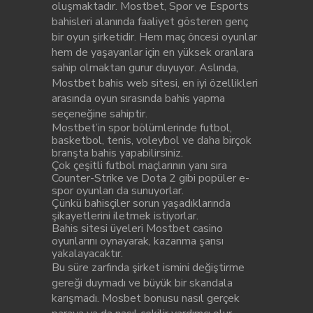
oluşmaktadır. Mostbet, Spor ve Esports
bahisleri alanında faaliyet gösteren genç
bir oyun şirketidir. Hem maç öncesi oyunlar
hem de yaşayanlar için en yüksek oranlara
sahip olmaktan gurur duyuyor. Aslında,
Mostbet bahis web sitesi, en iyi özellikleri
arasında oyun sırasında bahis yapma
seçeneğine sahiptir.
Mostbet’in spor bölümlerinde futbol,
basketbol, tenis, voleybol ve daha birçok
branşta bahis yapabilirsiniz.
Çok çeşitli futbol maçlarının yanı sıra
Counter-Strike ve Dota 2 gibi popüler e-
spor oyunları da sunuyorlar.
Çünkü bahisçiler sorun yaşadıklarında
şikayetlerini iletmek istiyorlar.
Bahis sitesi üyeleri Mostbet casino
oyunlarını oynayarak, kazanma şansı
yakalayacaktır.
Bu süre zarfında şirket ismini değiştirme
gereği duymadı ve büyük bir skandala
karışmadı. Mosbet bonusu nasıl gerçek