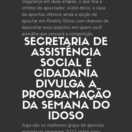
segurança em duas etapas, o que fica a
critério do apostador. Além disso, a casa
de apostas oferece ainda a opção de
apostar em Reality Show, com chances de
depositar seus palpites em quem você
acredita que vencerá a competição.
SECRETARIA DE
ASSISTÊNCIA
SOCIAL E
CIDADANIA
DIVULGA A
PROGRAMAÇÃO
DA SEMANA DO
IDOSO
Aqui são os melhores grupo de apostas
esportivas telegram 2022 grátis para