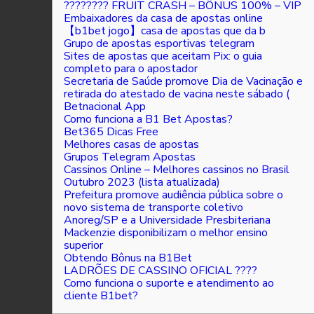
???????? FRUIT CRASH – BÔNUS 100% – VIP
Embaixadores da casa de apostas online
【b1bet jogo】casa de apostas que da b
Grupo de apostas esportivas telegram
Sites de apostas que aceitam Pix: o guia
completo para o apostador
Secretaria de Saúde promove Dia de Vacinação e
retirada do atestado de vacina neste sábado (
Betnacional App
Como funciona a B1 Bet Apostas?
Bet365 Dicas Free
Melhores casas de apostas
Grupos Telegram Apostas
Cassinos Online – Melhores cassinos no Brasil
Outubro 2023 (lista atualizada)
Prefeitura promove audiência pública sobre o
novo sistema de transporte coletivo
Anoreg/SP e a Universidade Presbiteriana
Mackenzie disponibilizam o melhor ensino
superior
Obtendo Bônus na B1Bet
LADRÕES DE CASSINO OFICIAL ????
Como funciona o suporte e atendimento ao
cliente B1bet?