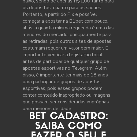
baixo, sendo de apenas R$1,00 tanto para
os depósitos, quanto para os saques.
Portanto, a partir do Pix é possível
começar a apostar na B1bet com pouco,
aliás, a quantia mínima requerida é uma das
menores do mercado, principalmente para
as retiradas, pois outros sites de apostas
costumam requer um valor bem maior. É
importante verificar a legislação local
antes de participar de qualquer grupo de
apostas esportivas no Telegram. Além
disso, é importante ter mais de 18 anos
para participar de grupos de apostas
esportivas, pois esses grupos podem
conter conteúdo inapropriado ou imagens
que possam ser consideradas impróprias
para menores de idade.
BET CADASTRO:
SAIBA COMO
FAZER O SEU E