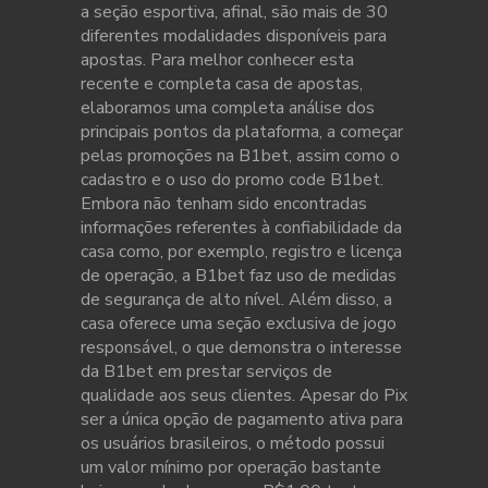
a seção esportiva, afinal, são mais de 30
diferentes modalidades disponíveis para
apostas. Para melhor conhecer esta
recente e completa casa de apostas,
elaboramos uma completa análise dos
principais pontos da plataforma, a começar
pelas promoções na B1bet, assim como o
cadastro e o uso do promo code B1bet.
Embora não tenham sido encontradas
informações referentes à confiabilidade da
casa como, por exemplo, registro e licença
de operação, a B1bet faz uso de medidas
de segurança de alto nível. Além disso, a
casa oferece uma seção exclusiva de jogo
responsável, o que demonstra o interesse
da B1bet em prestar serviços de
qualidade aos seus clientes. Apesar do Pix
ser a única opção de pagamento ativa para
os usuários brasileiros, o método possui
um valor mínimo por operação bastante