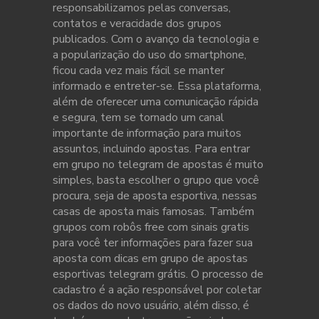
responsabilizamos pelas conversas,
contatos e veracidade dos grupos
publicados. Com o avanço da tecnologia e
a popularização do uso do smartphone,
ficou cada vez mais fácil se manter
informado e entreter-se. Essa plataforma,
além de oferecer uma comunicação rápida
e segura, tem se tornado um canal
importante de informação para muitos
assuntos, incluindo apostas. Para entrar
em grupo no telegram de apostas é muito
simples, basta escolher o grupo que você
procura, seja de aposta esportiva, nessas
casas de aposta mais famosas. Também
grupos com robôs free com sinais gratis
para você ter informações para fazer sua
aposta com dicas em grupo de apostas
esportivas telegram grátis. O processo de
cadastro é a ação responsável por coletar
os dados do novo usuário, além disso, é