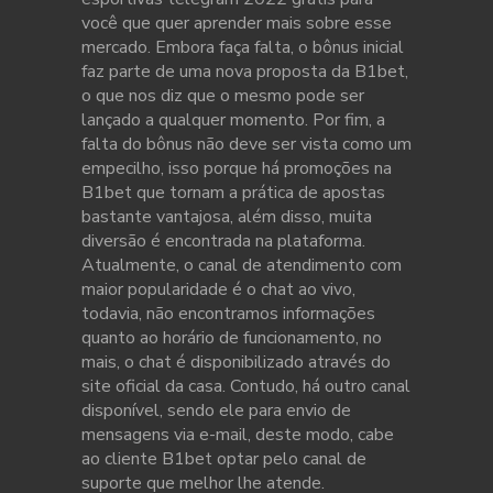
você que quer aprender mais sobre esse
mercado. Embora faça falta, o bônus inicial
faz parte de uma nova proposta da B1bet,
o que nos diz que o mesmo pode ser
lançado a qualquer momento. Por fim, a
falta do bônus não deve ser vista como um
empecilho, isso porque há promoções na
B1bet que tornam a prática de apostas
bastante vantajosa, além disso, muita
diversão é encontrada na plataforma.
Atualmente, o canal de atendimento com
maior popularidade é o chat ao vivo,
todavia, não encontramos informações
quanto ao horário de funcionamento, no
mais, o chat é disponibilizado através do
site oficial da casa. Contudo, há outro canal
disponível, sendo ele para envio de
mensagens via e-mail, deste modo, cabe
ao cliente B1bet optar pelo canal de
suporte que melhor lhe atende.