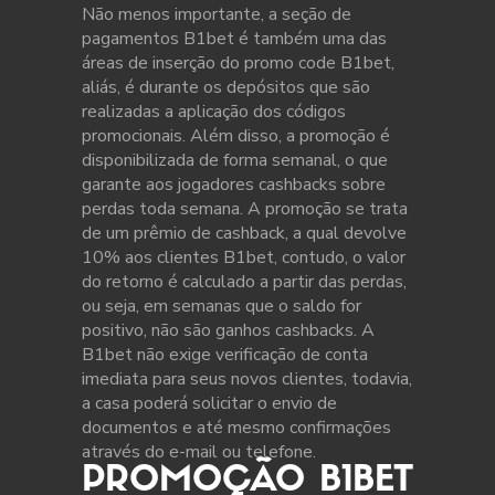
Não menos importante, a seção de
pagamentos B1bet é também uma das
áreas de inserção do promo code B1bet,
aliás, é durante os depósitos que são
realizadas a aplicação dos códigos
promocionais. Além disso, a promoção é
disponibilizada de forma semanal, o que
garante aos jogadores cashbacks sobre
perdas toda semana. A promoção se trata
de um prêmio de cashback, a qual devolve
10% aos clientes B1bet, contudo, o valor
do retorno é calculado a partir das perdas,
ou seja, em semanas que o saldo for
positivo, não são ganhos cashbacks. A
B1bet não exige verificação de conta
imediata para seus novos clientes, todavia,
a casa poderá solicitar o envio de
documentos e até mesmo confirmações
através do e-mail ou telefone.
PROMOÇÃO B1BET