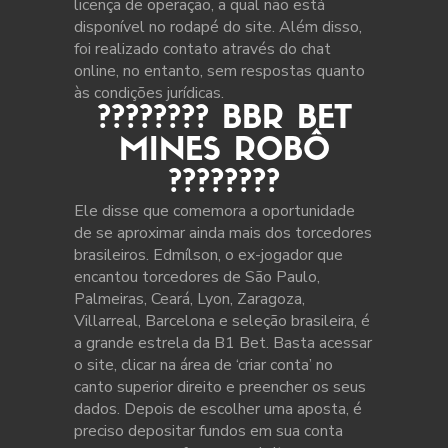
licença de operação, a qual não está
disponível no rodapé do site. Além disso,
foi realizado contato através do chat
online, no entanto, sem respostas quanto
às condições jurídicas.
???????? BBR BET
MINES ROBÔ
????????
Ele disse que comemora a oportunidade
de se aproximar ainda mais dos torcedores
brasileiros. Edmílson, o ex-jogador que
encantou torcedores de São Paulo,
Palmeiras, Ceará, Lyon, Zaragoza,
Villarreal, Barcelona e seleção brasileira, é
a grande estrela da B1 Bet. Basta acessar
o site, clicar na área de ‘criar conta’ no
canto superior direito e preencher os seus
dados. Depois de escolher uma aposta, é
preciso depositar fundos em sua conta