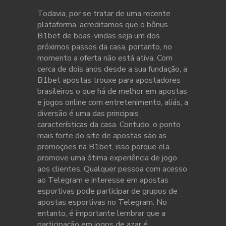
Todavia, por se tratar de uma recente
plataforma, acreditamos que o bônus
B1bet de boas-vindas seja um dos
próximos passos da casa, portanto, no
momento a oferta não está ativa. Com
cerca de dois anos desde a sua fundação, a
B1bet apostas trouxe para apostadores
brasileiros o que há de melhor em apostas
e jogos online com entretenimento, aliás, a
diversão é uma das principais
características da casa. Contudo, o ponto
mais forte do site de apostas são as
promoções na B1bet, isso porque ela
promove uma ótima experiência de jogo
aos clientes. Qualquer pessoa com acesso
ao Telegram e interesse em apostas
esportivas pode participar de grupos de
apostas esportivas no Telegram. No
entanto, é importante lembrar que a
participação em jogos de azar é