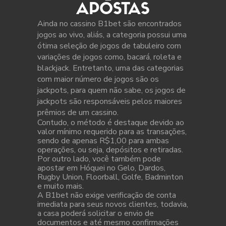
APOSTAS
Ainda no cassino B1bet são encontrados
jogos ao vivo, aliás, a categoria possui uma
ótima seleção de jogos de tabuleiro com
variações de jogos como, bacará, roleta e
blackjack. Entretanto, uma das categorias
com maior número de jogos são os
jackpots, para quem não sabe, os jogos de
jackpots são responsáveis pelos maiores
prêmios de um cassino.
Contudo, o método é destaque devido ao
valor mínimo requerido para as transações,
sendo de apenas R$1,00 para ambas
operações, ou seja, depósitos e retiradas.
Por outro lado, você também pode
apostar em Hóquei no Gelo, Dardos,
Rugby Union, Floorball, Golfe, Badminton
e muito mais.
A B1bet não exige verificação de conta
imediata para seus novos clientes, todavia,
a casa poderá solicitar o envio de
documentos e até mesmo confirmações