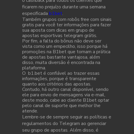
o cashback para todos os clientes que
ficarem no prejuízo durante uma semana
especificada
b1bet
.
Também grupos com robôs free com sinais
gratis para você ter informações para fazer
sua aposta com dicas em grupo de
apostas esportivas telegram grátis.
Por fim, a falta do bônus não deve ser
vista como um empecilho, isso porque há
promoções na B1bet que tornam a prática
de apostas bastante vantajosa, além
disso, muita diversão é encontrada na
plataforma.
O b1.bet é confiável ao trazer essas
informações, porque é transparente
quanto aos critérios das apostas.
Contudo, há outro canal disponível, sendo
ele para envio de mensagens via e-mail,
deste modo, cabe ao cliente B1bet optar
pelo canal de suporte que melhor lhe
atende.
Lembre-se de sempre seguir as políticas e
regulamentos do Telegram ao gerenciar
seu grupo de apostas. Além disso, é