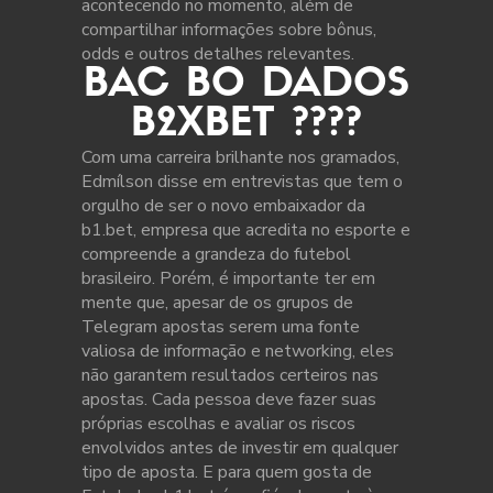
acontecendo no momento, além de
compartilhar informações sobre bônus,
odds e outros detalhes relevantes.
BAC BO DADOS
B2XBET ????
Com uma carreira brilhante nos gramados,
Edmílson disse em entrevistas que tem o
orgulho de ser o novo embaixador da
b1.bet, empresa que acredita no esporte e
compreende a grandeza do futebol
brasileiro. Porém, é importante ter em
mente que, apesar de os grupos de
Telegram apostas serem uma fonte
valiosa de informação e networking, eles
não garantem resultados certeiros nas
apostas. Cada pessoa deve fazer suas
próprias escolhas e avaliar os riscos
envolvidos antes de investir em qualquer
tipo de aposta. E para quem gosta de