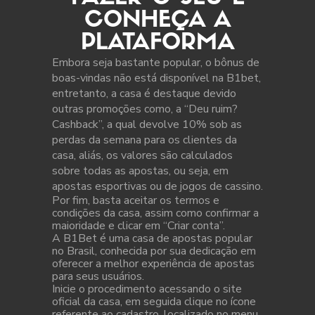
CONHEÇA A
PLATAFORMA
Embora seja bastante popular, o bônus de
boas-vindas não está disponível na B1bet,
entretanto, a casa é destaque devido
outras promoções como, a “Deu ruim?
Cashback”, a qual devolve 10% sob as
perdas da semana para os clientes da
casa, aliás, os valores são calculados
sobre todas as apostas, ou seja, em
apostas esportivas ou de jogos de cassino.
Por fim, basta aceitar os termos e
condições da casa, assim como confirmar a
maioridade e clicar em “Criar conta”.
A B1Bet é uma casa de apostas popular
no Brasil, conhecida por sua dedicação em
oferecer a melhor experiência de apostas
para seus usuários.
Inicie o procedimento acessando o site
oficial da casa, em seguida clique no ícone
referente ao cadastro, localizado no menu