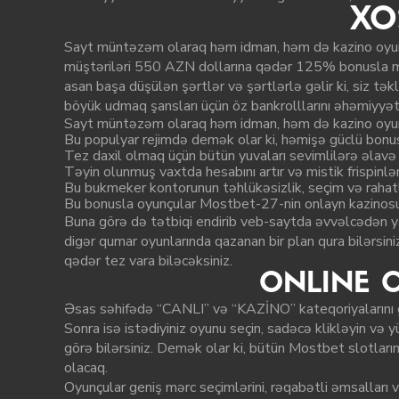
XO
Sayt müntəzəm olaraq həm idman, həm də kazino oyunları
müştəriləri 550 AZN dollarına qədər 125% bonusla mük
asan başa düşülən şərtlər və şərtlərlə gəlir ki, siz 
böyük udmaq şansları üçün öz bankrolllarını əhəmiyyətli
Sayt müntəzəm olaraq həm idman, həm də kazino oyunları
Bu populyar rejimdə demək olar ki, həmişə güclü bonus
Tez daxil olmaq üçün bütün yuvaları sevimlilərə əlavə
Təyin olunmuş vaxtda hesabını artır və mistik frispinlə
Bu bukmeker kontorunun təhlükəsizlik, seçim və rahat
Bu bonusla oyunçular Mostbet-27-nin onlayn kazinosund
Buna görə də tətbiqi endirib veb-saytda əvvəlcədən ya
digər qumar oyunlarında qazanan bir plan qura bilərsin
qədər tez vara biləcəksiniz.
ONLINE 
Əsas səhifədə “CANLI” və “KAZİNO” kateqoriyalarını gör
Sonra isə istədiyiniz oyunu seçin, sadəcə klikləyin və
görə bilərsiniz. Demək olar ki, bütün Mostbet slotları
olacaq.
Oyunçular geniş mərc seçimlərini, rəqabətli əmsalları v