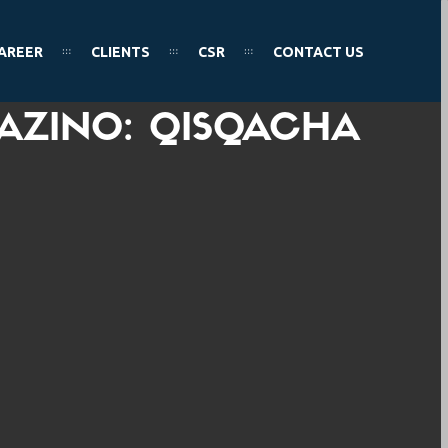
AREER
CLIENTS
CSR
CONTACT US
AN MƏRCLƏR
KAZINO: QISQACHA