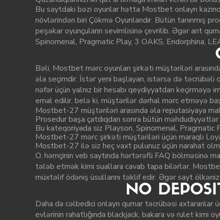
Bu saytdakı bəzi oyunlar hətta Mostbet onlayn kazino
növlərindən biri Çökmə Oyunlarıdır. Bütün tanınmış pro
peşəkar oyunçuların sevimlisinə çevrilib. Əgər arıt quma
Spinomenal, Pragmatic Play, 3 OAKS, Endorphina,
Bəli, Mostbet mərc oyunları şirkəti müştəriləri arası
əla seçimdir. İstər yeni başlayan, istərsə də təcrübə
nəfər üçün yalnız bir hesabı qeydiyyatdan keçirməyə im
emal edilir, belə ki, müştərilər dərhal mərc etməyə baş
Mostbet-27 müştəriləri arasında əla reputasiyaya mali
Prosedur başa çatdıqdan sonra bütün məhdudiyyətlər ar
Bu kateqoriyada siz Playson, Spinomenal, Pragmat
Mostbet-27 mərc şirkəti müştəriləri üçün maraqlı Loya
Mostbet-27 ilə siz heç vaxt pulunuz üçün narahat olmay
O, həmçinin veb saytında hərtərəfli FAQ bölməsinə mali
tələb etmək kimi suallara cavab tapa bilərlər. Mostbet
müxtəlif ödəniş üsullarını təklif edir. Əgər sayt ölkə
NO DEPOSI
Daha da cəlbedici onlayn qumar təcrübəsi axtaranlar üçü
evlərinin rahatlığında blackjack, bakara və rulet kimi oy