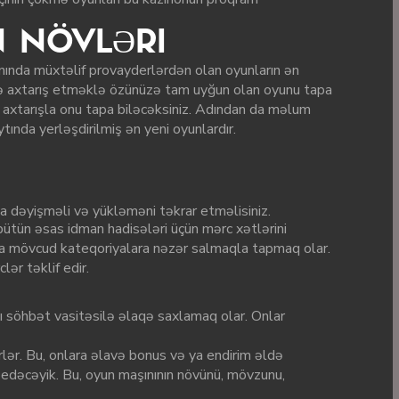
N NÖVLƏRI
anında müxtəlif provayderlərdən olan oyunların ən
görə axtarış etməklə özünüzə tam uyğun olan oyunu tapa
t axtarışla onu tapa biləcəksiniz. Adından da məlum
tında yerləşdirilmiş ən yeni oyunlardır.
 dəyişməli və yükləməni təkrar etməlisiniz.
bütün əsas idman hadisələri üçün mərc xətlərini
ə ya mövcud kateqoriyalara nəzər salmaqla tapmaq olar.
lər təklif edir.
 söhbət vasitəsilə əlaqə saxlamaq olar. Onlar
ər. Bu, onlara əlavə bonus və ya endirim əldə
l edəcəyik. Bu, oyun maşınının növünü, mövzunu,