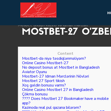
Home
.
Mosbet: onlayn kazino və idman mərclər
H
MOSBET: O
Mosbet: onlayn kazino və idman mərcləri
MOSTBET-27 O’ZB
Content
Mostbet-də niyə təsdiqlənməliyəm?
Online Casino Mostbet-27
No deposit bonus at Mostbet in Bangladesh
Aviator Oyunu
Mostbet-27 Idman Mərclərinin Növləri
Mostbet 27 Sport tikish
Xoş gəldin bonusu varmı?
Online Casino Mostbet 27 in Bangladesh
Çökmə bonusu
???? Does Mostbet 27 Bookmaker have a mobile
app?
Kazinoda real pul qazana bilərəm?