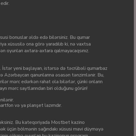
edir.
üsusi bonuslar əldə edə bilərsiniz. Bu qumar
iya xüsusilə ona görə yaradılıb ki, nə vaxtsa
lən oyunları axtara-axtara qalmayacaqsınız.
. İstər yeni başlayan, istərsə də təcrübəli qumarbaz
və Azərbaycan qanunlarına əsasən tənzimlənir. Bu,
lər mərc edərkən rahat ola bilərlər, çünki onların
yn mərc saytlarından biri olduğunu görün!
ilənir.
martfon və ya planşet lazımdır.
əcəksiniz. Bu kateqoriyada Mostbet kazino
görmək üçün bölmənin sağındakı xüsusi mavi düyməyə
mçinin çökmə oyunları bu kazinonun proqram