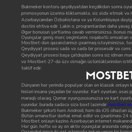
Bukmeker kontoru qeydiyyatdan keçdikdən sonra oyunçul
promosyonun üzərinə klikləməklə, siz əldə etmək və mə
Azərbaycandan Özbəkistana və ya Kolumbiyaya dəyişməli
dəstini ehtiva edir. Lakin o, proqramlardan daha yavaş iş
Əgər bonusun şərtlərinə cavab vermirsinizsə, bonus mə
Oyunçular geniş mərc seçimlərini, rəqabətli əmsalları və
Mostbet-dən qazanclarınızı çıxarmaq istəyirsinizsə, t
Qeydiyyat prosesi sadə və sadə bir prosesdir və cəmi 
Qeydiyyat prosesi başa çatdıqdan sonra siz idman mərcl
və Mostbet-27-də üzv olmağın üstünlüklərindən istifad
təklif edir.
MOSTBE
Dünyanın hər yerində populyar olan ən klassik onlayn k
hisləri insana yaşadan bir oyundur. Kart oyunları, əsas 
maraqlı olacaq. Qumar oyunçususunuzsa və kart oyunlar
oyundur, burada sadəcə sizə bəxt lazımdır
mostbet az
Bukmeker şirkəti həm Android, həm də iOS cihazları üçü
Bütün əmanətlər dərhal emal edilir və çıxarılması 24 
Mostbet onlayn kazino Azərbaycan internet məkanında 
Hər gün, həftə və ay ən aktiv oyunçular arasında cekpot
Qazandıqlarınızı iki qat artırmağa imkan verən bir bonu