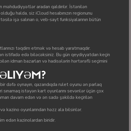
məhdudiyyətlər aradan qaldırılır. İstənilən
lduğu halda, siz iCloud hesabınızın regionunu
ilə işə salınan o, veb-sayt funksiyalarının bütün
atlarınızı təqdim etmək və hesab yaratmaqdır.
ən istifadə edə biləcəksiniz. Bu gün qeydiyyatdan keçin
n idman bazarları və hadisələrin hərtərəfli seçimini
ƏLIYƏM?
 bir dəfə oynayın, qazandıqda rulet oyunu ən parlaq
ləri sınamaq istəyən kart oyunlarını sevənlər üçün çox
zaman davam edən və ən sadə şəkildə keçirilən
ə kazino oyunlarından həzz ala bilsinlər.
 edən kazinolardan biridir.