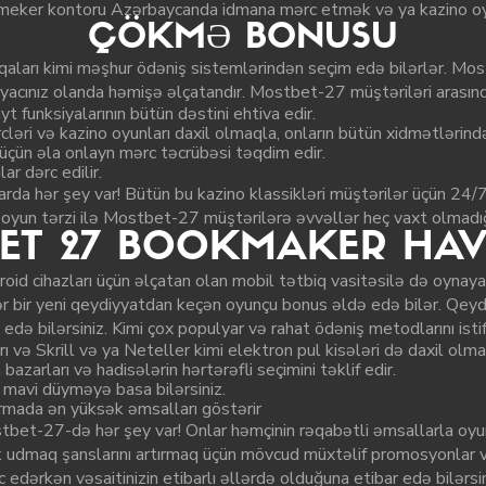
 bukmeker kontoru Azərbaycanda idmana mərc etmək və ya kazino oy
ÇÖKMƏ BONUSU
ları kimi məşhur ödəniş sistemlərindən seçim edə bilərlər. Most
tiyacınız olanda həmişə əlçatandır. Mostbet-27 müştəriləri arasınd
t funksiyalarının bütün dəstini ehtiva edir.
əri və kazino oyunları daxil olmaqla, onların bütün xidmətlərində
çün əla onlayn mərc təcrübəsi təqdim edir.
r dərc edilir.
rda hər şey var! Bütün bu kazino klassikləri müştərilər üçün 24
n oyun tərzi ilə Mostbet-27 müştərilərə əvvəllər heç vaxt olmadığ
BET 27 BOOKMAKER HAV
id cihazları üçün əlçatan olan mobil tətbiq vasitəsilə də oynaya bi
r bir yeni qeydiyyatdan keçən oyunçu bonus əldə edə bilər. Qeyd
bilərsiniz. Kimi çox populyar və rahat ödəniş metodlarını istif
ə Skrill və ya Neteller kimi elektron pul kisələri də daxil olmaql
arları və hadisələrin hərtərəfli seçimini təklif edir.
 mavi düyməyə basa bilərsiniz.
ormada ən yüksək əmsalları göstərir
t-27-də hər şey var! Onlar həmçinin rəqabətli əmsallarla oyun ö
ük udmaq şanslarını artırmaq üçün mövcud müxtəlif promosyonlar 
 edərkən vəsaitinizin etibarlı əllərdə olduğuna etibar edə bilərsin