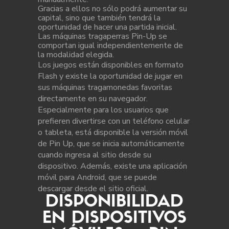
Gracias a ellos no sólo podrá aumentar su
capital, sino que también tendrá la
oportunidad de hacer una partida inicial.
Las máquinas tragaperras Pin-Up se
comportan igual independientemente de
la modalidad elegida.
Los juegos están disponibles en formato
Flash y existe la oportunidad de jugar en
sus máquinas tragamonedas favoritas
directamente en su navegador.
Especialmente para los usuarios que
prefieren divertirse con un teléfono celular
o tableta, está disponible la versión móvil
de Pin Up, que se inicia automáticamente
cuando ingresa al sitio desde su
dispositivo. Además, existe una aplicación
móvil para Android, que se puede
descargar desde el sitio oficial.
DISPONIBILIDAD
EN DISPOSITIVOS