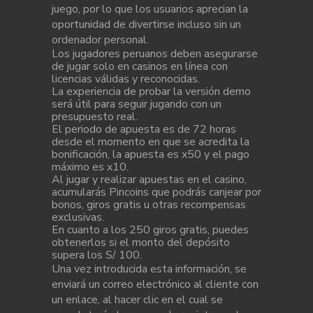
juego, por lo que los usuarios aprecian la
oportunidad de divertirse incluso sin un
ordenador personal.
Los jugadores peruanos deben asegurarse
de jugar solo en casinos en línea con
licencias válidas y reconocidas.
La experiencia de probar la versión demo
será útil para seguir jugando con un
presupuesto real.
El periodo de apuesta es de 72 horas
desde el momento en que se acredita la
bonificación, la apuesta es x50 y el pago
máximo es x10.
Al jugar y realizar apuestas en el casino,
acumularás Pincoins que podrás canjear por
bonos, giros gratis u otras recompensas
exclusivas.
En cuanto a los 250 giros gratis, puedes
obtenerlos si el monto del depósito
supera los S/ 100.
Una vez introducida esta información, se
enviará un correo electrónico al cliente con
un enlace, al hacer clic en el cual se