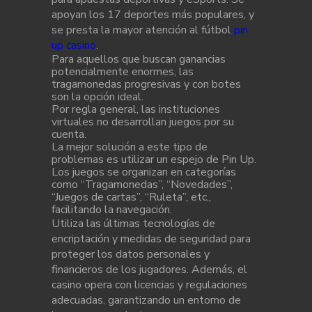
apoyan los 17 deportes más populares, y
se presta la mayor atención al fútbol
pin
up casino
.
Para aquellos que buscan ganancias
potencialmente enormes, las
tragamonedas progresivas y con botes
son la opción ideal.
Por regla general, las instituciones
virtuales no desarrollan juegos por su
cuenta.
La mejor solución a este tipo de
problemas es utilizar un espejo de Pin Up.
Los juegos se organizan en categorías
como “Tragamonedas”, “Novedades”,
“Juegos de cartas”, “Ruleta”, etc.,
facilitando la navegación.
Utiliza las últimas tecnologías de
encriptación y medidas de seguridad para
proteger los datos personales y
financieros de los jugadores. Además, el
casino opera con licencias y regulaciones
adecuadas, garantizando un entorno de