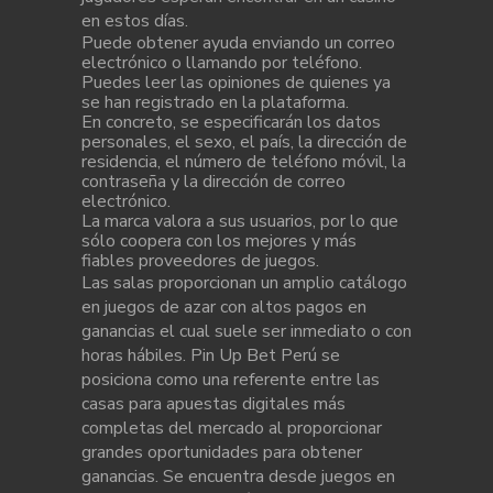
en estos días.
Puede obtener ayuda enviando un correo
electrónico o llamando por teléfono.
Puedes leer las opiniones de quienes ya
se han registrado en la plataforma.
En concreto, se especificarán los datos
personales, el sexo, el país, la dirección de
residencia, el número de teléfono móvil, la
contraseña y la dirección de correo
electrónico.
La marca valora a sus usuarios, por lo que
sólo coopera con los mejores y más
fiables proveedores de juegos.
Las salas proporcionan un amplio catálogo
en juegos de azar con altos pagos en
ganancias el cual suele ser inmediato o con
horas hábiles. Pin Up Bet Perú se
posiciona como una referente entre las
casas para apuestas digitales más
completas del mercado al proporcionar
grandes oportunidades para obtener
ganancias. Se encuentra desde juegos en