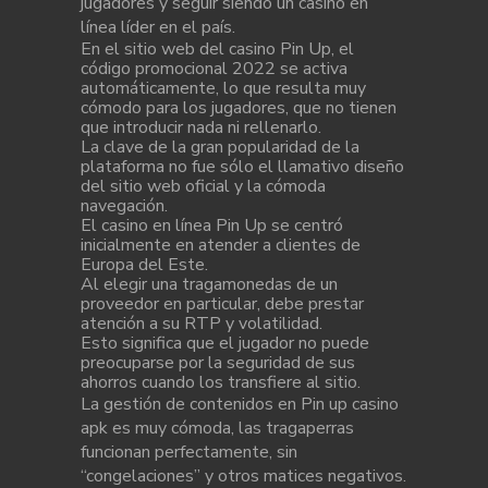
jugadores y seguir siendo un casino en
línea líder en el país.
En el sitio web del casino Pin Up, el
código promocional 2022 se activa
automáticamente, lo que resulta muy
cómodo para los jugadores, que no tienen
que introducir nada ni rellenarlo.
La clave de la gran popularidad de la
plataforma no fue sólo el llamativo diseño
del sitio web oficial y la cómoda
navegación.
El casino en línea Pin Up se centró
inicialmente en atender a clientes de
Europa del Este.
Al elegir una tragamonedas de un
proveedor en particular, debe prestar
atención a su RTP y volatilidad.
Esto significa que el jugador no puede
preocuparse por la seguridad de sus
ahorros cuando los transfiere al sitio.
La gestión de contenidos en Pin up casino
apk es muy cómoda, las tragaperras
funcionan perfectamente, sin
“congelaciones” y otros matices negativos.