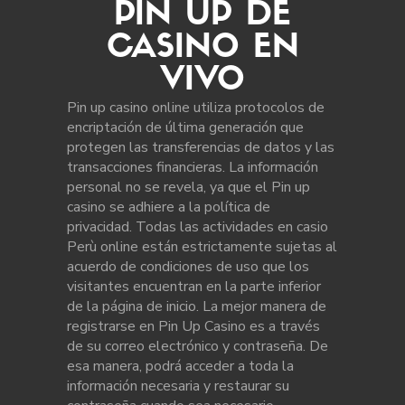
PIN UP DE
CASINO EN
VIVO
Pin up casino online utiliza protocolos de
encriptación de última generación que
protegen las transferencias de datos y las
transacciones financieras. La información
personal no se revela, ya que el Pin up
casino se adhiere a la política de
privacidad. Todas las actividades en casio
Perù online están estrictamente sujetas al
acuerdo de condiciones de uso que los
visitantes encuentran en la parte inferior
de la página de inicio. La mejor manera de
registrarse en Pin Up Casino es a través
de su correo electrónico y contraseña. De
esa manera, podrá acceder a toda la
información necesaria y restaurar su