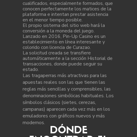
cualificados, especialmente formados, que
conocen perfectamente los matices de la
plataforma e intentan prestar asistencia
en el menor tiempo posible.
El propio sistema del sitio web hará la
conversión a la moneda del juego.
Lanzado en 2016, Pin-Up Casino es un
establecimiento en línea interesante y
colorido con licencia de Curazao.
La solicitud creada se transfiere
automáticamente a la sección Historial de
transacciones, donde puede seguir su
estado.
Las tragaperras más atractivas para las
apuestas reales son las que tienen las
reglas más sencillas y comprensibles, las
denominaciones simbólicas habituales. Los
símbolos clásicos (sietes, cerezas,
campanas) aparecen cada vez más en los
emuladores con gráficos nuevos y más
modernos.
DÓNDE