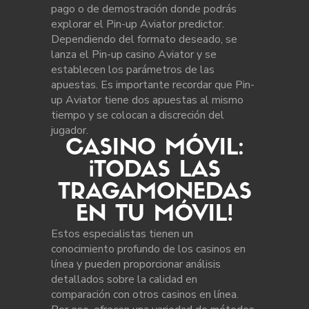
pago o de demostración donde podrás
explorar el Pin-up Aviator predictor.
Dependiendo del formato deseado, se
lanza el Pin-up casino Aviator y se
establecen los parámetros de las
apuestas. Es importante recordar que Pin-
up Aviator tiene dos apuestas al mismo
tiempo y se colocan a discreción del
jugador.
CASINO MÓVIL:
¡TODAS LAS
TRAGAMONEDAS
EN TU MÓVIL!
Estos especialistas tienen un
conocimiento profundo de los casinos en
línea y pueden proporcionar análisis
detallados sobre la calidad en
comparación con otros casinos en línea.