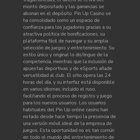
monto depositado y las ganancias se
abonan en el depósito. Pin Up Casino se
ha consolidado como un espacio de
confianza para los jugadores gracias a su
atractiva política de bonificaciones, su
plataforma fácil de navegar y su amplia
selección de juegos y entretenimiento. Su
estilo único y original lo distingue de la
competencia, mientras que la inclusión de
apuestas deportivas y de eSports añade
versatilidad al club. El sitio opera las 24
horas del día, y su interfaz está disponible
en varios idiomas, incluido el ruso,
facilitando el proceso de registro y juego
para los nuevos usuarios. Los usuarios
habituales del Pin Up online casino han
notado desde hace tiempo la presencia de
una versión móvil ideal de la empresa de
juegos. Esta oportunidad no es tan común
en todo el mundo del entretenimiento de