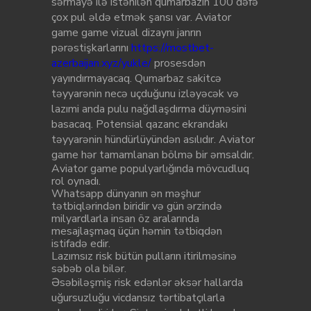
sərmayə ilə istənilən qumarbazın 100 dəfə
çox pul əldə etmək şansı var. Aviator
game game vizual dizaynı janrın
pərəstişkarlarını
https://mostbet-
azerbaijan.xyz/yukle/
prosesdən
yayındırmayacaq. Qumarbaz sakitcə
təyyarənin necə uçduğunu izləyəcək və
lazımi anda pulu nağdlaşdırma düyməsini
basacaq. Potensial qazanc ekrandakı
təyyarənin hündürlüyündən asılıdır. Aviator
game hər tamamlanan bölmə bir əmsaldır.
Aviator game populyarlığında mövcudluq
rol oynadı.
Whatsapp dünyanın ən məşhur
tətbiqlərindən biridir və gün ərzində
milyardlarla insan öz aralarında
mesajlaşmaq üçün həmin tətbiqdən
istifadə edir.
Lazımsız risk bütün pulların itirilməsinə
səbəb ola bilər.
Əsəbiləşmiş risk edənlər əksər hallarda
uğursuzluğu vicdansız tərtibatçılarla