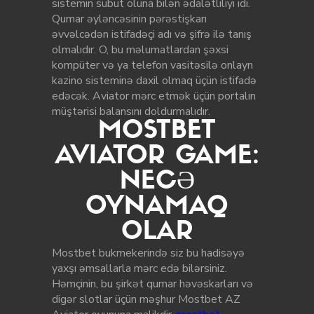
sistemin sübut oluna bilən ədalətliliyi idi.
Qumar əyləncəsinin pərəstişkarı
əvvəlcədən istifadəçi adı və şifrə ilə tanış
olmalıdır. O, bu məlumatlardan şəxsi
kompüter və ya telefon vasitəsilə onlayn
kazino sisteminə daxil olmaq üçün istifadə
edəcək. Aviator mərc etmək üçün portalın
müştərisi balansını doldurmalıdır.
MOSTBET
AVIATOR GAME:
NECƏ
OYNAMAQ
OLAR
Mostbet bukmekerində siz bu hadisəyə
yaxşı əmsallarla mərc edə bilərsiniz.
Həmçinin, bu şirkət qumar həvəskarları və
digər slotlar üçün məşhur Mostbet AZ