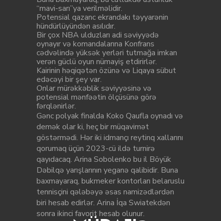
“mavi-sarı”ya verilməlidir.
Potensial qazanc ekrandakı təyyarənin
hündürlüyündən asılıdır.
Bir çox NBA ulduzları adi səviyyədə
oynayır və komandalarına Konfrans
cədvəlində yüksək yerləri tutmağa imkan
verən güclü oyun nümayiş etdirirlər.
Kairinin həqiqətən özünə və Liqaya sübut
edəcəyi bir şey var.
Onlar mürəkkəblik səviyyəsinə və
potensial mənfəətin ölçüsünə görə
fərqlənirlər.
Gənc polyak finalda Koko Qaufla oynadı və
demək olar ki, heç bir müqavimət
göstərmədi. Hər iki idmançı reytinq xallarını
qorumaq üçün 2023-cü ildə turnirə
qayıdacaq. Arina Sobolenko bu il Böyük
Dəbilqə yarışlarının yeganə qalibidir. Buna
baxmayaraq, bukmeker kontorları belaruslu
tennisçini qələbəyə əsas namizədlərdən
biri hesab edirlər. Arina İqa Swiatekdən
sonra ikinci favorit hesab olunur.