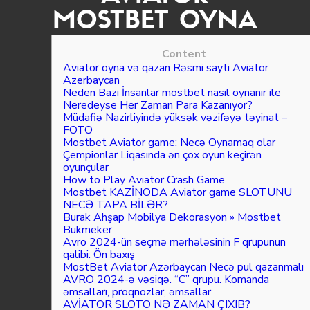
MOSTBET OYNA
Content
Aviator oyna və qazan Rəsmi sayti Aviator
Azerbaycan
Neden Bazı İnsanlar mostbet nasıl oynanır ile
Neredeyse Her Zaman Para Kazanıyor?
Müdafiə Nazirliyində yüksək vəzifəyə təyinat –
FOTO
Mostbet Aviator game: Necə Oynamaq olar
Çempionlar Liqasında ən çox oyun keçirən
oyunçular
How to Play Aviator Crash Game
Mostbet KAZİNODA Aviator game SLOTUNU
NECƏ TAPA BİLƏR?
Burak Ahşap Mobilya Dekorasyon » Mostbet
Bukmeker
Avro 2024-ün seçmə mərhələsinin F qrupunun
qalibi: Ön baxış
MostBet Aviator Azərbaycan Necə pul qazanmalı
AVRO 2024-ə vəsiqə. “C” qrupu. Komanda
əmsalları, proqnozlar, əmsallar
AVİATOR SLOTO NƏ ZAMAN ÇIXIB?