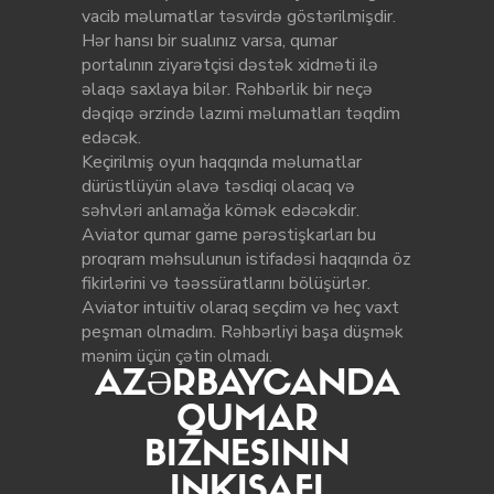
vacib məlumatlar təsvirdə göstərilmişdir.
Hər hansı bir sualınız varsa, qumar
portalının ziyarətçisi dəstək xidməti ilə
əlaqə saxlaya bilər. Rəhbərlik bir neçə
dəqiqə ərzində lazımi məlumatları təqdim
edəcək.
Keçirilmiş oyun haqqında məlumatlar
dürüstlüyün əlavə təsdiqi olacaq və
səhvləri anlamağa kömək edəcəkdir.
Aviator qumar game pərəstişkarları bu
proqram məhsulunun istifadəsi haqqında öz
fikirlərini və təəssüratlarını bölüşürlər.
Aviator intuitiv olaraq seçdim və heç vaxt
peşman olmadım. Rəhbərliyi başa düşmək
mənim üçün çətin olmadı.
AZƏRBAYCANDA
QUMAR
BIZNESININ
INKIŞAFI