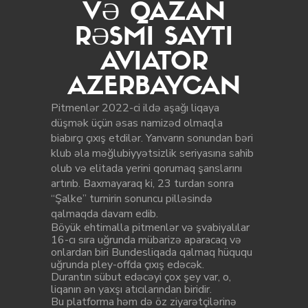
VƏ QAZAN
RƏSMI SAYTI
AVIATOR
AZERBAYCAN
Pitmenlər 2022-ci ildə aşağı liqaya
düşmək üçün əsas namizəd olmaqla
biabırçı çıxış etdilər. Yanvarın sonundan bəri
klub əla məğlubiyyətsizlik seriyasına sahib
olub və elitada yerini qorumaq şanslarını
artırıb. Baxmayaraq ki, 23 turdan sonra
“Şalke” turnirin sonuncu pilləsində
qalmaqda davam edib.
Böyük ehtimalla pitmenlər və şvabiyalılar
16-cı sıra uğrunda mübarizə aparacaq və
onlardan biri Bundesliqada qalmaq hüququ
uğrunda pley-offda çıxış edəcək.
Durantın sübut edəcəyi çox şey var, o,
liqanın ən yaxşı atıcılarından biridir.
Bu platforma həm də öz ziyarətçilərinə