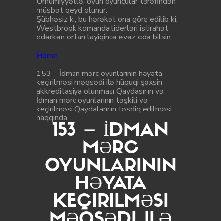
Ümumiyyətlə, oyun oyunçular tərəfindən
müsbət qeyd olunur.
Şübhəsiz ki, bu hərəkət ona görə edilib ki,
Westbrook komanda liderləri istirahət
edərkən onları layiqincə əvəz edə bilsin.
Home
.
153 – İdman mərc oyunlarının həyata
keçirilməsi məqsədi ilə hüquqi şəxsin
akkreditasiya olunması Qaydasının və
İdman mərc oyunlarının təşkili və
keçirilməsi Qaydalarının təsdiq edilməsi
haqqında
153 – İDMAN
MƏRC
OYUNLARININ
HƏYATA
KEÇIRILMƏSI
MƏQSƏDI ILƏ