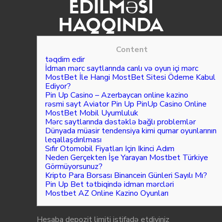
EDILMƏSI
HAQQINDA
Content
təqdim edir
İdman mərc saytlarında canlı və oyun içi mərc
MostBet İle Hangi MostBet Sitesi Ödeme Kabul
Ediyor?
Pin Up Casino – Azerbaycan online kazino
rəsmi sayt Aviator Pin Up PinUp Casino Online
MostBet Mobil Uyumluluk
Mərc saytlarında dəstəklə bağlı problemlər
Dünyada müasir tendensiya kimi qumar oyunlarının
leqallaşdırılması
Sıfır Otomobil Fiyatları Için Ikinci Adım
Neden Gerçekten İşe Yarayan Mostbet Türkiye
Görmüyorsunuz?
Kripto Para Borsası Binancein Günleri Sayılı Mı?
Pin Up Bet tətbiqində idman mərcləri
Mostbet AZ Online Kazino Oyunları
Hesaba depozit limiti istifadə etdiyiniz