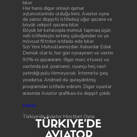
bilər.
Hər hansı digər onlayn qumar
əyləncələrində olduğu kimi, Aviator oyna
da yalnız diqqətli istifadəçi uğur qazana və
böyük cekpot qazana bilər.
Böyük bir kataloqda məhsul tapmaq üçün
veb istifadəçisi axtarış çubuğundan və ya
mövcud filtrdən istifadə edə bilər.
Sizi Yeni Məhsullarımızdan Xəbərdar Edək
Demək olar ki, hər gün oynayıram və vaxtın
90%-ni qazanıram. Əgər mərc etsəniz və
vaxtında pul çıxarsanız, oyunçu heç vaxt
yatırdığı pulu itirməyəcək. İnternetə çıxış
yoxdursa, Android-də quraşdırılmış
proqramdan istifadə edirəm. Digər oyunlar
arasında Aviator qrafikası ilə diqqət çəkib.
Home
.
Türkiye’de Aviator Mostbet Oyna
TÜRKIYE’DE
AVIATOR