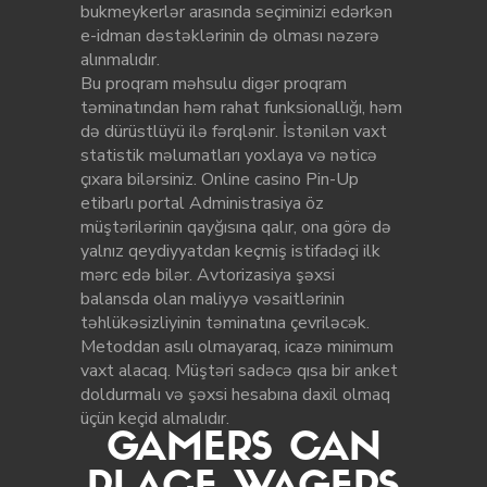
bukmeykerlər arasında seçiminizi edərkən
e-idman dəstəklərinin də olması nəzərə
alınmalıdır.
Bu proqram məhsulu digər proqram
təminatından həm rahat funksionallığı, həm
də dürüstlüyü ilə fərqlənir. İstənilən vaxt
statistik məlumatları yoxlaya və nəticə
çıxara bilərsiniz. Online casino Pin-Up
etibarlı portal Administrasiya öz
müştərilərinin qayğısına qalır, ona görə də
yalnız qeydiyyatdan keçmiş istifadəçi ilk
mərc edə bilər. Avtorizasiya şəxsi
balansda olan maliyyə vəsaitlərinin
təhlükəsizliyinin təminatına çevriləcək.
Metoddan asılı olmayaraq, icazə minimum
vaxt alacaq. Müştəri sadəcə qısa bir anket
doldurmalı və şəxsi hesabına daxil olmaq
üçün keçid almalıdır.
GAMERS CAN