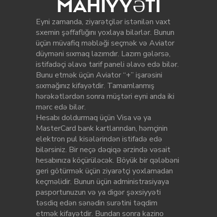
MAHIYYƏTI
Eyni zamanda, ziyarətçilər istənilən vaxt
sxemin şəffaflığını yoxlaya bilərlər. Bunun
üçün müvafiq məbləği seçmək və Aviator
düyməni sıxmaq lazımdır. Lazım gələrsə,
istifadəçi əlavə tarif paneli əlavə edə bilər.
Bunu etmək üçün Aviator “+” işarəsini
sıxmağınız kifayətdir. Tamamlanmış
hərəkətlərdən sonra müştəri eyni anda iki
mərc edə bilər.
Hesabı doldurmaq üçün Visa və ya
MasterCard bank kartlarından, həmçinin
elektron pul kisələrindən istifadə edə
bilərsiniz. Bir neçə dəqiqə ərzində vəsait
hesabınıza köçürüləcək. Böyük bir qələbəni
geri götürmək üçün ziyarətçi yoxlamadan
keçməlidir. Bunun üçün administrasiyaya
pasportunuzun və ya digər şəxsiyyəti
təsdiq edən sənədin surətini təqdim
etmək kifayətdir. Bundan sonra kazino