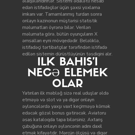
əlaqələndirirlər. Sistemi ədalətli hesab
edən istifadəçilər üçün şəxsi yoxlama
imkanı var. Tamamlanmış turdan sonra
onlayn kazinonun müştərisi statistik
məlumatları öyrənə bilər. Verilən
məlumata görə, bütün oyunçuların X
əmsalları eyni mövqedədir. Beləliklə,
istifadəçi tərtibatçılar tərəfindən istifadə
edilən sistemin dürüstlüyünün təsdiqini alır.
ILK BAHIS’I
NECƏ ELEMEK
OLAR
Yatırılan ilk məbləğ sizə real uduşlar əldə
etməyə və slot və ya digər onlayn
əyləncələrdə yaxşı vaxt keçirməyə kömək
edəcək gözəl bonus gətirəcək. Aviatoru
əsas kataloqda tapa bilərsiniz. Axtarış
çubuğuna onlayn əyləncənin adını daxil
etmək kifayətdir. Mərcün ölçüsü və digər