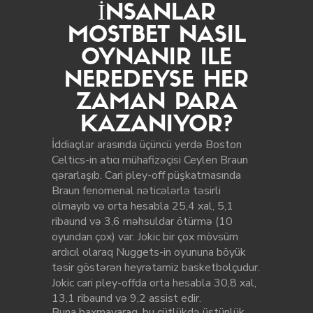
İNSANLAR
MOSTBET NASIL
OYNANIR ILE
NEREDEYSE HER
ZAMAN PARA
KAZANIYOR?
İddiaçılar arasında üçüncü yerdə Boston
Celtics-in atıcı mühafizəçisi Ceylen Braun
qərarlaşıb. Cari pley-off püşkatmasında
Braun fenomenal nəticələrlə təsirli
olmayıb və orta hesabla 25,4 xal, 5,1
ribaund və 3,6 məhsuldar ötürmə (10
oyundan çox) var. Jokic bir çox mövsüm
ardıcıl olaraq Nuggets-in oyununa böyük
təsir göstərən heyrətamiz basketbolçudur.
Jokic cari pley-offda orta hesabla 30,8 xal,
13,1 ribaund və 9,2 assist edir.
Buna baxmayaraq, bu cütlükdə üstünlük