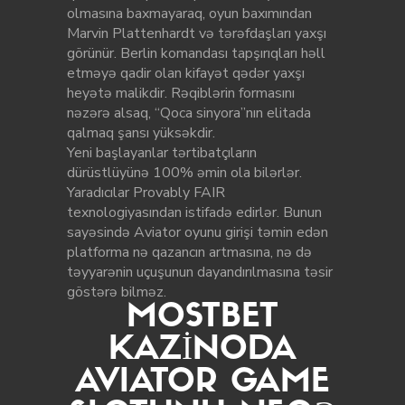
olmasına baxmayaraq, oyun baxımından
Marvin Plattenhardt və tərəfdaşları yaxşı
görünür. Berlin komandası tapşırıqları həll
etməyə qadir olan kifayət qədər yaxşı
heyətə malikdir. Rəqiblərin formasını
nəzərə alsaq, “Qoca sinyora”nın elitada
qalmaq şansı yüksəkdir.
Yeni başlayanlar tərtibatçıların
dürüstlüyünə 100% əmin ola bilərlər.
Yaradıcılar Provably FAIR
texnologiyasından istifadə edirlər. Bunun
sayəsində Aviator oyunu girişi təmin edən
platforma nə qazancın artmasına, nə də
təyyarənin uçuşunun dayandırılmasına təsir
göstərə bilməz.
MOSTBET
KAZİNODA
AVIATOR GAME