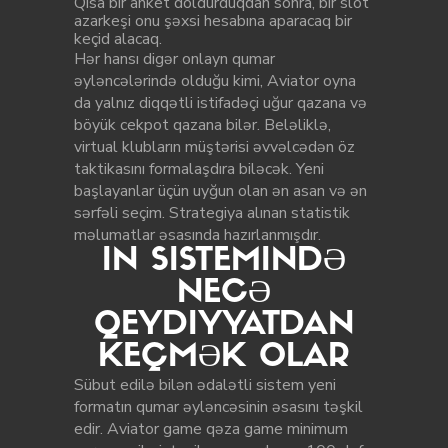
Qısa bir anket doldurduqdan sonra, bir slot
azarkeşi onu şəxsi hesabına aparacaq bir
keçid alacaq.
Hər hansı digər onlayn qumar
əyləncələrində olduğu kimi, Aviator oyna
da yalnız diqqətli istifadəçi uğur qazana və
böyük cekpot qazana bilər. Beləliklə,
virtual klubların müştərisi əvvəlcədən öz
taktikasını formalaşdıra biləcək. Yeni
başlayanlar üçün uyğun olan ən asan və ən
sərfəli seçim. Strategiya alınan statistik
məlumatlar əsasında hazırlanmışdır.
IN SISTEMINDƏ
NECƏ
QEYDIYYATDAN
KEÇMƏK OLAR
Sübut edilə bilən ədalətli sistem yeni
formatın qumar əyləncəsinin əsasını təşkil
edir. Aviator game qəza game minimum