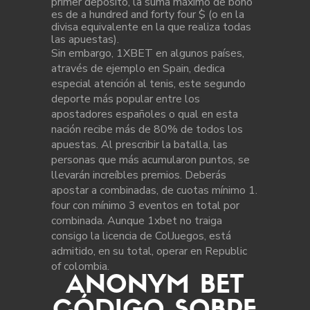
primer depósito, la suma máximo de bono
es de a hundred and forty four $ (o en la
divisa equivalente en la que realiza todas
las apuestas).
Sin embargo, 1XBET en algunos países,
através de ejemplo en Spain, dedica
especial atención al tenis, este segundo
deporte más popular entre los
apostadores españoles o qual en esta
nación recibe más de 80% de todos los
apuestas. Al prescribir la batalla, las
personas que más acumularon puntos, se
llevarán increíbles premios. Deberás
apostar a combinadas, de cuotas mínimo 1.
four con mínimo 3 eventos en total por
combinada. Aunque 1xbet no traiga
consigo la licencia de ColJuegos, está
admitido, en su total, operar en Republic
of colombia.
ANONYM BET