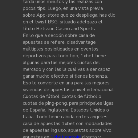
tarda unos minutos y las realizas con
pocos tips. Luego, en una vista previa
sobre App-store que ze despliega, has clic
en el twist BSG, situado adelgazo el
título Betsson Casino and Sports.
En lo que a sección sobre casa de
apuestas se refiere, disadvantage
múltiples posibilidades en eventos
deportivos para todo tipo, 1xbet tiene
algunas para las mejores cuotas del
mercado y con las la cual vas a ser capaz
ganar mucho efectivo si tienes bonanza.
Eso le convierte en una para las mejores
viviendas de apuestas a nivel internacional.
Cuotas de fútbol, cuotas de fútbol o
cuotas de ping-pong, para principales ligas
de España, Inglaterra, Estados Unidos o
Italia. Todo tiene cabida en los angeles
casa de apuestas 1xbet con modalidades
de apuestas ing uso, apuestas sobre vivo,
apuestas en
1xbet android
directo y