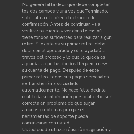
No genera falta decir que debe completar
los dos campos y una vez queTerminado,
solo calma el correo electrónico de
confirmación. Antes de continuar, va a
verificar su cuenta y ver dans le cas où
tiene fondos suficientes para realizar algun
retiro. Si exista es su primer retiro, debe
decir con el apoderado y él lo ayudará a
través del proceso y lo que le queda es
aguardar a que tus fondos lleguen a new
su cuenta de pago. Después de este
primer retiro, todos sus pagos semanales
se transferirán a su cuidado
automáticamente. No hace falta decir la
cual toda su información personal debe ser
correcta en problema de que surjan
algunos problemas pra que el
herramientas de soporte pueda
comunicarse con usted.
Usted puede utilizar réussi à imaginación y