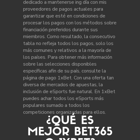
dedicado a mantenerse ing día con mis
proveedores de pagos actuales para
garantizar que esté en condiciones de
procesar los pagos con los métodos sobre
financiación preferidos durante sus
miembros. Como resultado, la consecutivo
tabla no refleja todos los pagos, solo los
más comunes y relativos a la mayoría de
los países. Para obtener más información
sobre las selecciones disponibles
específicas afin de su país, consulte la
página de pago 1xBet. Con una oferta tan
diversa de mercados de apuestas, la
inclusión de eSports fue natural. En 1xBet
puedes achar todos los eSports más
populares sumado a todos los
competiciones organizadas para ellos.
¿QUÉ ES
MEJOR BET365