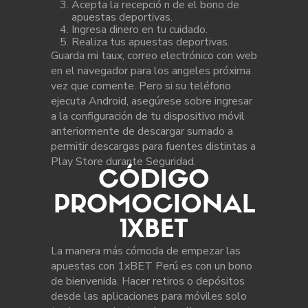
Acepta la recepció n de el bono de
apuestas deportivas.
Ingresa dinero en tu cuidado.
Realiza tus apuestas deportivas.
Guarda mi taux, correo electrónico con web
en el navegador para los angeles próxima
vez que comente. Pero si su teléfono
ejecuta Android, asegúrese sobre ingresar
a la configuración de tu dispositivo móvil
anteriormente de descargar sumado a
permitir descargas para fuentes distintas a
Play Store durante Seguridad.
CÓDIGO
PROMOCIONAL
1XBET
La manera más cómoda de empezar las
apuestas con 1xBET Perú es con un bono
de bienvenida. Hacer retiros o depósitos
desde las aplicaciones para móviles solo