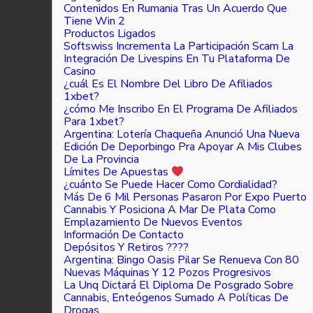
Contenidos En Rumania Tras Un Acuerdo Que
Tiene Win 2
Productos Ligados
Softswiss Incrementa La Participación Scam La
Integración De Livespins En Tu Plataforma De
Casino
¿cuál Es El Nombre Del Libro De Afiliados
1xbet?
¿cómo Me Inscribo En El Programa De Afiliados
Para 1xbet?
Argentina: Lotería Chaqueña Anunció Una Nueva
Edición De Deporbingo Pra Apoyar A Mis Clubes
De La Provincia
Límites De Apuestas
¿cuánto Se Puede Hacer Como Cordialidad?
Más De 6 Mil Personas Pasaron Por Expo Puerto
Cannabis Y Posiciona A Mar De Plata Como
Emplazamiento De Nuevos Eventos
Información De Contacto
Depósitos Y Retiros ????
Argentina: Bingo Oasis Pilar Se Renueva Con 80
Nuevas Máquinas Y 12 Pozos Progresivos
La Unq Dictará El Diploma De Posgrado Sobre
Cannabis, Enteógenos Sumado A Políticas De
Drogas