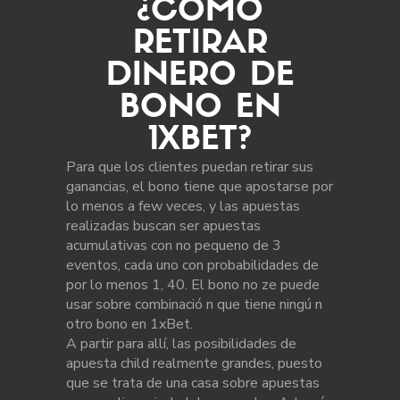
¿CÓMO
RETIRAR
DINERO DE
BONO EN
1XBET?
Para que los clientes puedan retirar sus
ganancias, el bono tiene que apostarse por
lo menos a few veces, y las apuestas
realizadas buscan ser apuestas
acumulativas con no pequeno de 3
eventos, cada uno con probabilidades de
por lo menos 1, 40. El bono no ze puede
usar sobre combinació n que tiene ningú n
otro bono en 1xBet.
A partir para allí, las posibilidades de
apuesta child realmente grandes, puesto
que se trata de una casa sobre apuestas