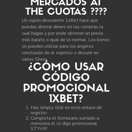
MERCADOS AT
THE CUOTAS ????
Un cupón descuento 1xBet hace que
puedas ahorrar dinero en las compras la
cual hagas y por ende obtener un precio
más barato o qual de lo normal. Los bonos
se pueden utilizar para los angeles
conclusión de el expreso o desunir en
varios Show.
¿CÓMO USAR
CÓDIGO
PROMOCIONAL
1XBET?
Haz simply click en este enlace de
registro.
Completa el formulario sumado a
menciona el có digo promocional
STYVIP.