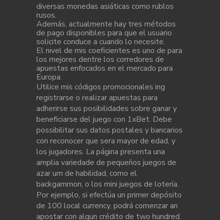
diversas monedas asiáticas como rublos
rusos.
Además, actualmente hay tres métodos
de pago disponibles para que el usuario
solicite conduce a cuando lo necesite.
El nivel de mis coeficientes es uno de para
los mejores dentre los corredores de
apuestas enfocados en el mercado para
Europa.
Utilice mis códigos promocionales ing
registrarse o realizar apuestas para
adherirse sus posibilidades sobre ganar y
beneficiarse del juego con 1xBet. Debe
possibilitar sus datos postales y bancarios
con reconocer que sera mayor de edad, y
los jugadores. La página presenta una
amplia variedade de pequeños juegos de
azar um de habilidad, como el
backgammon, o los mini juegos de lotería.
Por ejemplo, si efectúa un primer depósito
de 100 local currency, podrá comenzar an
apostar con algun crédito de two hundred.