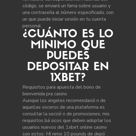
código, se enviará un fama sobre usuario y
una contraseña al número especificado, con
un que puede iniciar sesión en tu cuenta
personal.
¿CUÁNTO ES LO
MINIMO QUE
PUEDES
DEPOSITAR EN
1XBET?
Requisitos para apuesta del bono de
bienvenida pra casino
Aunque los angeles recomendació n de
aquellas voceros de una plataforma es
consultar la secció n de promociones, mis
requisitos bá sicos que deben adoptar los
usuarios nuevos del 1xbet online casino
son estos: Mí nimo 10 pounds de depó