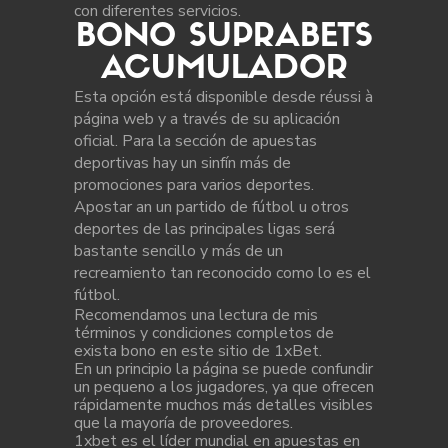
con diferentes servicios.
BONO SUPRABETS
ACUMULADOR
Esta opción está disponible desde réussi à
página web y a través de su aplicación
oficial. Para la sección de apuestas
deportivas hay un sinfín más de
promociones para varios deportes.
Apostar an un partido de fútbol u otros
deportes de las principales ligas será
bastante sencillo y más de un
recreamiento tan reconocido como lo es el
fútbol.
Recomendamos una lectura de mis
términos y condiciones completos de
exista bono en este sitio de 1xBet.
En un principio la página se puede confundir
un pequeno a los jugadores, ya que ofrecen
rápidamente muchos más detalles visibles
que la mayoría de proveedores.
1xbet es el líder mundial en apuestas en