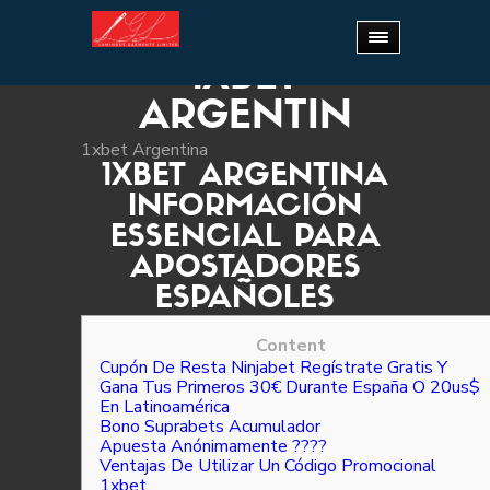
Home
.
1xbet Argentin
1XBET
ARGENTIN
1xbet Argentina
1XBET ARGENTINA
INFORMACIÓN
ESSENCIAL PARA
APOSTADORES
ESPAÑOLES
Content
Cupón De Resta Ninjabet Regístrate Gratis Y
Gana Tus Primeros 30€ Durante España O 20us$
En Latinoamérica
Bono Suprabets Acumulador
Apuesta Anónimamente ????
Ventajas De Utilizar Un Código Promocional
1xbet