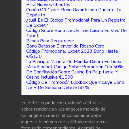
Para Nuevos Clientes
Cupón Off 1xbet Bono Garantizado Durante Tu
Depósito
¿cuál Es El Código Promocional Para Un Registro
De 1xbet?
Código Sobre Bono De On Line Casino En Vivo De
1xbet
Pasos Para Registrarse
Bono Betsson Bienvenido Riesgo Cero
Código Promocional 1xbet 2023 Bono Hasta
€/$130
La Principal Manera De Mandar Dinero En Línea
Marathonbet Código Sobre Promoción Con 50%
De Bonificación Sobre Casino En Palpitante Y
Casino Inclusive €1500
Código De Promoción Luckbox Que Incluye Bono
De B De Semana Delete 50 %
En este segundo caso, además del país
sobre residencia y los angeles moneda de
los angeles cuenta, el consumidor debe
ingresar tu número de teléfono móvil en un
formulario correspondiente. Además del