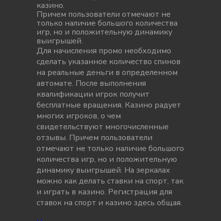
казино.
Причем пользователи отмечают не
только наличие большого количества
игр, но и положительную динамику
выигрышей.
Для начисления промо необходимо
сделать указанное количество спинов
на реальные деньги в определенном
автомате. После выполнения
квалификации игрок получит
бесплатные вращения. Казино радует
многих игроков, о чем
свидетельствуют многочисленные
отзывы. Причем пользователи
отмечают не только наличие большого
количества игр, но и положительную
динамику выигрышей. На зеркалах
можно как делать ставки на спорт, так
и играть в казино. Регистрация для
ставок на спорт и казино здесь общая.