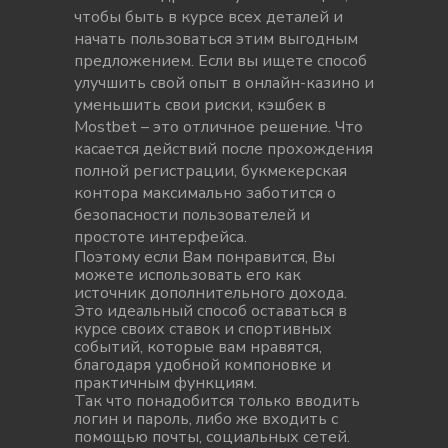
чтобы быть в курсе всех деталей и
начать пользоваться этим выгодным
предложением. Если вы ищете способ
улучшить свой опыт в онлайн-казино и
уменьшить свои риски, кэшбек в
Mostbet – это отличное решение. Что
касается действий после прохождения
полной регистрации, букмекерская
контора максимально заботится о
безопасности пользователей и
простоте интерфейса.
Поэтому если Вам понравится, Вы
можете использовать его как
источник дополнительного дохода.
Это идеальный способ оставаться в
курсе своих ставок и спортивных
событий, которые вам нравятся,
благодаря удобной компоновке и
практичным функциям.
Так что понадобится только вводить
логин и пароль, либо же входить с
помощью почты, социальных сетей.