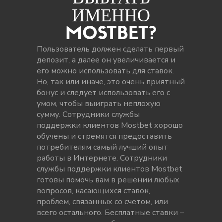
ИМЕННО
MOSTBET?
Пользователь должен сделать первый
депозит, а далее он увеличивается и
его можно использовать для ставок.
Но, так или иначе, это очень приятный
бонус и следует использовать его с
умом, чтобы выиграть неплохую
сумму. Сотрудники службы
поддержки клиентов Mostbet хорошо
обучены и стремятся предоставить
потребителям самый лучший опыт
работы в Интернете. Сотрудники
службы поддержки клиентов Mostbet
готовы помочь вам в решении любых
вопросов, касающихся ставок,
проблем, связанных со счетом, или
всего остального. Бесплатные ставки –