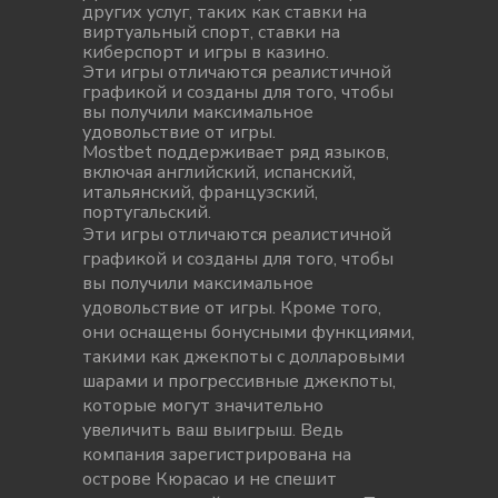
других услуг, таких как ставки на
виртуальный спорт, ставки на
киберспорт и игры в казино.
Эти игры отличаются реалистичной
графикой и созданы для того, чтобы
вы получили максимальное
удовольствие от игры.
Mostbet поддерживает ряд языков,
включая английский, испанский,
итальянский, французский,
португальский.
Эти игры отличаются реалистичной
графикой и созданы для того, чтобы
вы получили максимальное
удовольствие от игры. Кроме того,
они оснащены бонусными функциями,
такими как джекпоты с долларовыми
шарами и прогрессивные джекпоты,
которые могут значительно
увеличить ваш выигрыш. Ведь
компания зарегистрирована на
острове Кюрасао и не спешит