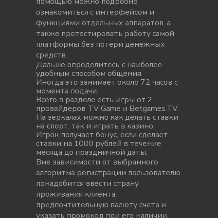
помощью можно подробно
ознакомиться с интерфейсом и
функциями отдельных аппаратов, а
также протестировать работу самой
платформы без потери денежных
средств.
Дальше определитесь с наиболее
удобным способом общения.
Иногда это занимает около 72 часов с
момента подачи.
Всего в разделе есть игры от 2
провайдеров TV Game и Betgames.TV.
На зеркалах можно как делать ставки
на спорт, так и играть в казино.
Игрок получает бонус, если сделает
ставки на 1000 рублей в течение
месяца до праздничной даты.
Вне зависимости от выбранного
алгоритма регистрации пользователю
понадобится ввести страну
проживания клиента,
предпочтительную валюту счета и
указать промокод при его наличии.