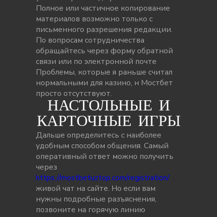
Полное или частичное копирование
материалов возможно только с
письменного разрешения редакции.
По вопросам сотрудничества
обращайтесь через форму обратной
связи или по электронной почте
Проблемы, которые я раньше считал
нормальными для казино, н Мостбет
просто отсутствуют.
НАСТОЛЬНЫЕ И
КАРТОЧНЫЕ ИГРЫ
Дальше определитесь с наиболее
удобным способом общения. Самый
оперативный ответ можно получить
через
https://mostbetuztop.com/registration/
живой чат на сайте. Но если вам
нужны подробные разъяснения,
позвоните на горячую линию