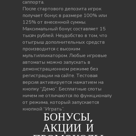
саппорта.
После стартового депозита игрок
получает бонус в размере 100% или
125% от внесенной суммы.
Максимальный бонус составляет 15
тысяч рублей. Неудобство в том, что
отыгрыш дополнительных средств
производится с высоким
мультипликатором. Любые игровые
автоматы можно запускать в
демонстрационном режиме без
регистрации на сайте. Тестовая
версия активируется нажатием на
кнопку “Демо”. Бесплатные слоты
ничем не отличаются по функционалу
от режима, который запускается
кнопкой “Играть”.
БОНУСЫ,
АКЦИИ И