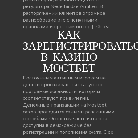
регулятора Nederlandse Antillen. В
распоряжении клиентов огромное
разнообразие игр с понятными
правилами и простым интерфейсом.
КАК
ЗАРЕГИСТРИРОВАТЬ
В КАЗИНО
МОСТБЕТ
Постоянным активным игрокам на
деньги присваиваются статусы по
программе лояльности, которым
соответствуют привилегии.
Денежные транзакции на Mostbet
casino проводятся самыми различными
способами. Основная часть каталога
доступна в демо-режиме без
регистрации и пополнения счета. С ее