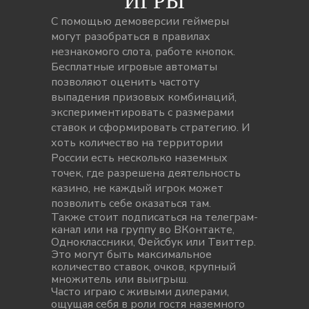
ИГРЫ
С помощью демоверсии геймеры
могут разобраться в правилах
незнакомого слота, работе кнопок.
Бесплатные игровые автоматы
позволяют оценить частоту
выпадения призовых комбинаций,
экспериментировать с размерами
ставок и сформировать стратегию. И
хоть количество на территории
России есть несколько наземных
точек, где разрешена деятельность
казино, не каждый игрок может
позволить себе оказаться там.
Также стоит подписаться на телеграм-
канал или на группу во ВКонтакте,
Одноклассники, Фейсбук или Твиттер.
Это могут быть максимальное
количество ставок, очков, крупный
множитель или выигрыш.
Часто играю с живыми дилерами,
ощущая себя в роли гостя наземного