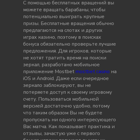
С помощью бесплатных вращений вы
можете вращать барабаны, чтобы
потенциально выиграть крупные
призы. Бесплатные вращения обычно
предлагаются на слотах и других
играх казино, поэтому в поисках
бонуса обязательно проверьте лучшие
предложения. Для игроков, которые
не хотят тратить время на поиски
зеркал, разработано мобильное
приложение Mostbet
mostbet casino
на
iOS и Android. Даже если очередное
зеркало заблокируют, вы не
потеряете доступ к своему игровому
счету. Пользоваться мобильной
версией достаточно удобно, потому
что таким образом Вы не будете
пропускать ни одного интересующего
Вас матча. Как показывает практика и
отзывы, зачастую уже с первого