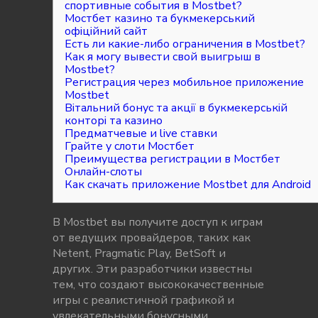
спортивные события в Mostbet?
Мостбет казино та букмекерський
офіційний сайт
Есть ли какие-либо ограничения в Mostbet?
Как я могу вывести свой выигрыш в
Mostbet?
Регистрация через мобильное приложение
Mostbet
Вітальний бонус та акції в букмекерській
конторі та казино
Предматчевые и live ставки
Грайте у слоти Мостбет
Преимущества регистрации в Мостбет
Онлайн-слоты
Как скачать приложение Mostbet для Android
В Mostbet вы получите доступ к играм
от ведущих провайдеров, таких как
Netent, Pragmatic Play, BetSoft и
других. Эти разработчики известны
тем, что создают высококачественные
игры с реалистичной графикой и
увлекательными бонусными