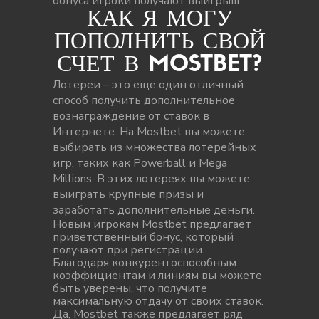
бонуса игроки получают выигрыш.
КАК Я МОГУ
ПОПОЛНИТЬ СВОЙ
СЧЕТ В MOSTBET?
Лотереи – это еще один отличный
способ получить дополнительное
вознаграждение от ставок в
Интернете. На Mostbet вы можете
выбирать из множества лотерейных
игр, таких как Powerball и Mega
Millions. В этих лотереях вы можете
выиграть крупные призы и
заработать дополнительные деньги.
Новым игрокам Mostbet предлагает
приветственный бонус, который
получают при регистрации.
Благодаря конкурентоспособным
коэффициентам и линиям вы можете
быть уверены, что получите
максимальную отдачу от своих ставок.
Да, Mostbet также предлагает ряд