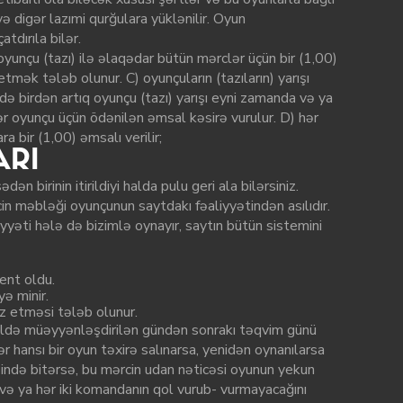
 digər lazımi qurğulara yüklənilir. Oyun
tdırıla bilər.
 oyunçu (tazı) ilə əlaqədar bütün mərclər üçün bir (1,00)
 etmək tələb olunur. C) oyunçuların (tazıların) yarışı
ə birdən artıq oyunçu (tazı) yarışı eyni zamanda və ya
 oyunçu üçün ödənilən əmsal kəsirə vurulur. D) hər
a bir (1,00) əmsalı verilir;
ARI
birinin itirildiyi halda pulu geri ala bilərsiniz.
n məbləği oyunçunun saytdakı fəaliyyətindən asılıdır.
yyəti hələ də bizimlə oynayır, saytın bütün sistemini
ent oldu.
ə minir.
z etməsi tələb olunur.
əkildə müəyyənləşdirilən gündən sonrakı təqvim günü
 hansı bir oyun təxirə salınarsa, yenidən oynanılarsa
zində bitərsə, bu mərcin udan nəticəsi oyunun yekun
və ya hər iki komandanın qol vurub- vurmayacağını