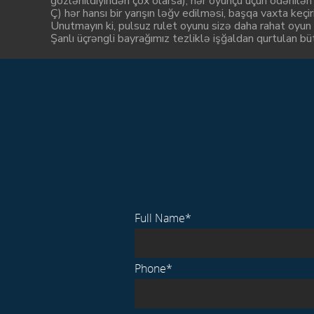
gözlənildiyindən çox olarsa), hər oyunçu üçün ödənilən
Ç) hər hansı bir yarışın ləğv edilməsi, başqa vaxta keçi
Unutmayın ki, pulsuz rulet oyunu sizə daha rahat oyun 
Şanlı üçrəngli bayrağımız tezliklə işğaldan qurtulan 
Full Name*
Phone*