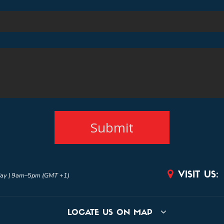

VISIT US:
ay | 9am–5pm (GMT +1)
LOCATE US ON MAP