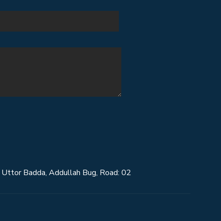
Uttor Badda, Addullah Bug, Road: 02