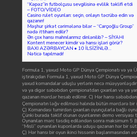
“Kəpəz”in futbolçusu sevgilisinə evlilik təklifi etdi
– FOTO/VİDEO
Casino rulet oyunları: seçin, onlayn təcrübə edin və
qazanın!
Məşhur şirkət cərimələnə bilər – “Carçıoğlu Group”
nədə ittiham edilir?
Ən çox hansı mahnılarımız dinlənilib? – SİYAHI
Kontent menecer kimdir və hansı işləri görür?
BAXI AZƏRBAYCAN • 10 İLSİZİNLƏ…
Nəticə tapılmadı!
Formula 1, yaxud Moto GP Dünya Çempionatı və ya ÜR
iştirakçıdan Formula 1, yaxud Moto GP Dünya Çempionat
yaxud komandalar uduşlu yerlərin necə müəyyənləşdirilm
və ya digər səbəbdən çempionatdan çıxarılan və ya yar
qazanan mərclər hesab edilmir. C) Hər hansı səbəbdən 
Çempionatın ləğv edilməsi halında bütün mərclərə bir (
Ç) Komandası turnirdən çıxarılan oyunçularla bağlı oyna
Çünki burada təklif olunan oyunlarının demo versiyas
Oynanılan mərc təsdiq ediləndən sonra maksimum 5 (beş)
“Misli” oynanılan kuponlarda uduşu qazanan hər bir sütu
Ç) Hər hansı bir oyun ikinci hissənin başlanmasından ə