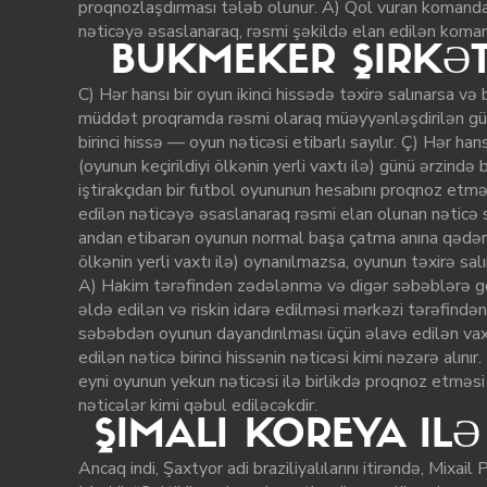
proqnozlaşdırması tələb olunur. A) Qol vuran komanda
nəticəyə əsaslanaraq, rəsmi şəkildə elan edilən koman
BUKMEKER ŞIRKƏ
C) Hər hansı bir oyun ikinci hissədə təxirə salınarsa 
müddət proqramda rəsmi olaraq müəyyənləşdirilən gündən
birinci hissə — oyun nəticəsi etibarlı sayılır. Ç) Hər 
(oyunun keçirildiyi ölkənin yerli vaxtı ilə) günü ərzin
iştirakçıdan bir futbol oyununun hesabını proqnoz etm
edilən nəticəyə əsaslanaraq rəsmi elan olunan nəticə say
andan etibarən oyunun normal başa çatma anına qədər 
ölkənin yerli vaxtı ilə) oynanılmazsa, oyunun təxirə salın
A) Hakim tərəfindən zədələnmə və digər səbəblərə gör
əldə edilən və riskin idarə edilməsi mərkəzi tərəfindən
səbəbdən oyunun dayandırılması üçün əlavə edilən vaxt 
edilən nəticə birinci hissənin nəticəsi kimi nəzərə alını
eyni oyunun yekun nəticəsi ilə birlikdə proqnoz etməsi 
nəticələr kimi qəbul ediləcəkdir.
ŞIMALI KOREYA IL
Ancaq indi, Şaxtyor adi braziliyalılarını itirəndə, M