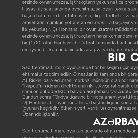
ərzində oynanılmazsa, iştirakçıların yekun nəticə proqno
hissəsi üç saat ərzində oynanılmazsa, oyun təxirə sa
başqa hal nəzərdə tutulmayıbsa, digər tədbirlər və ya m
əmsalların mümkün yolla elan edilməsi ilə başlayır 
ilə yekunlaşır. Ç) Hər hansı bir oyun uzatma müddəti ər
ərzində oynanılmazsa, iştirakçıların hansı komandanın n
bir (1,00) olur. Hər hansı bir futbol turnirində hər han
müəyyən bir komandanın uduzaraq və ya digər səbəbdən
BIR 
Sabit ehtimallı mərc oyunlarında hər bir seçim üçün ayr
ehtimalla təqdim edilir. Əmsallar iki tam onda bir dərə
A) Riskin idarə edilməsi mərkəzi mümkün olan hər hansı ü
“Napoli”nin idman direktorunun iki il Xviçə rəhbərlik 
cəmi on pul ödədikləri barədə açıqlaması təəccüblü dey
Bundan sonra Türkiyə liqasına bir neçə əhəmiyyətli keç
D) Hər hansı bir oyun ikinci hissə başlandıqdan sonra
(oyunun keçirildiyi ölkənin yerli vaxtı ilə) oynanılmazs
Üzərində işlənilir.
AZƏRBA
Sabit ehtimallı mərc oyunları qüvvədə olma müddətini 
oynanılacağı idman oyunları, adı çəkilən oyunların tarix