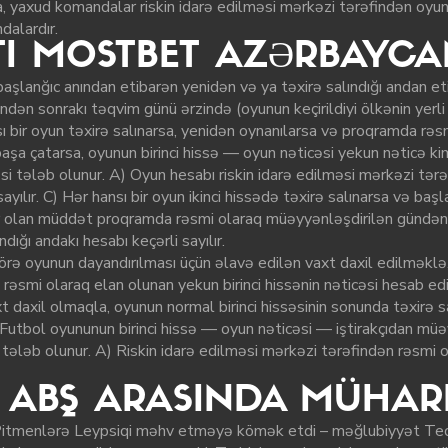
, yaxud komandalar riskin idarə edilməsi mərkəzi tərəfindən oyu
dalardır.
TI MOSTBET AZƏRBAYC
və başlanğıc anından etibarən yenidən və ya təxirə salındığı andan
 sonrakı təqvim günü ərzində (oyunun keçirildiyi ölkənin yerli va
hansı bir oyun təxirə salınarsa, yenidən oynanılarsa və proqramda 
də başa çatarsa, oyunun birinci hissə — oyun nəticəsi yekun nətic
əsi tələb olunur. A) Oyun hesabı riskin idarə edilməsi mərkəzi t
ılır. C) Hər hansı bir oyun ikinci hissədə təxirə salınarsa və başl
olan müddət proqramda rəsmi olaraq müəyyənləşdirilən gündən so
dığı andakı hesabı keçərli sayılır.
ə oyunun dayandırılması üçün əlavə edilən vaxt daxil edilməklə, 
 rəsmi olaraq elan olunan yekun birinci hissənin nəticəsi hesab e
daxil olmaqla, oyunun normal birinci hissəsinin sonunda təxirə sa
r. Futbol oyununun birinci hissə — oyun nəticəsi — iştirakçıdan müə
tələb olunur. A) Riskin idarə edilməsi mərkəzi tərəfindən rəsmi ol
Ə ABŞ ARASINDA MÜHARI
ixail Pitmenlərə Leypsiqi məhv etməyə kömək etdi – məğlubiyyət T