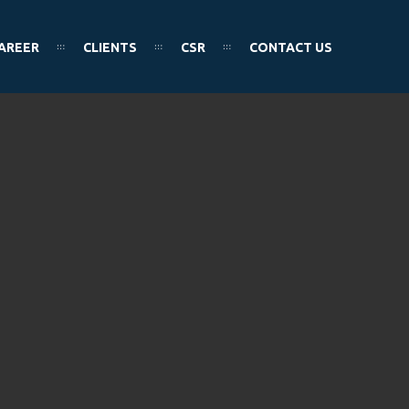
AREER
CLIENTS
CSR
CONTACT US
AN APP YÜKLƏMƏK