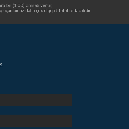
ə bir (1,00) əmsalı verilir;
q üçün bir az daha çox diqqət tələb edəcəkdir.
S.