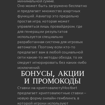
минимальной сумме.
Оно может быть загружено бесплатно
и предлагает множество азартных
функций. Авиатор это предельно
простая игра, которая может
управляться лишь провайдером, где
для генерации результатов
используется специально
разработанная система для игровых
автоматов. Поэтому если кто-то
предлагает вам в любой социальной
сети какие-то методы обхода, то их
следует игнорировать без каких-либо
исключений.
БОНУСЫ, АКЦИИ
И ПРОМОКОДЫ
Ставки на криптовалютуMostbet
предлагает криптовалютные ставки –
новую форму онлайн-гемблинга, в
которой игроки используют