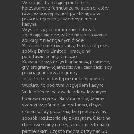
W drugiej, tradycyjnej metodzie,
korzystamy z formularza na stronie, który
również dostępny jest po kliknięciu w
przycisk rejestracja w górnym menu
kasyna.
Wystarczy ją pobrać i zainstalować,
zgadzając się oczywiście na instalowanie
aplikacji z nieoficjalnych źródeł.
Strona internetowa zarządzana jest przez
spółkę Brivio Limited i pracuje na
podstawie licencji Curaçao.
Kasyna te wykorzystują bonusy, promocje,
gry, programy lojalnościowe i cashback, aby
przyciągnąć nowych graczy.
Jeśli chodzi o dostępne metody wpłaty i
wypłaty to pod tym względem kasyno
Vulkan Vegas należy do zdecydowanych
liderów na rynku. Na stronie znajdziemy
szeroki wybór metod płatności, dzięki
czemu każdy gracz znajdzie preferowany
sposób rozliczania się z kasynem. Ofert na
darmowe spiny należy szukać na stronach
partnerskich. Często można otrzymać 50