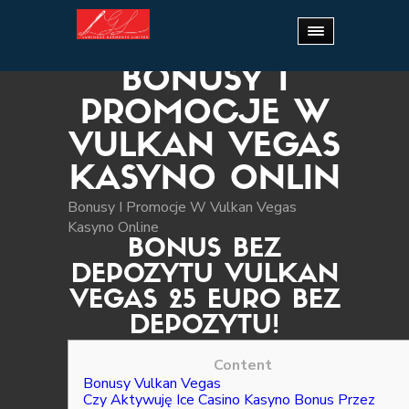
Home
.
Bonusy I Promocje W Vulkan Vegas
Kasyno Onlin
BONUSY I
PROMOCJE W
VULKAN VEGAS
KASYNO ONLIN
Bonusy I Promocje W Vulkan Vegas
Kasyno Online
BONUS BEZ
DEPOZYTU VULKAN
VEGAS 25 EURO BEZ
DEPOZYTU!
Content
Bonusy Vulkan Vegas
Czy Aktywuję Ice Casino Kasyno Bonus Przez