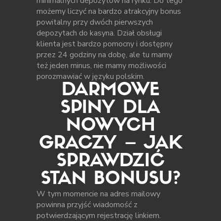
minimalnych depozytów na rynku. Do tego
możemy liczyć na bardzo atrakcyjny bonus
powitalny przy dwóch pierwszych
depozytach do kasyna. Dział obsługi
klienta jest bardzo pomocny i dostępny
przez 24 godziny na dobę, ale tu mamy
też jeden minus, nie mamy możliwości
porozmawiać w języku polskim.
DARMOWE
SPINY DLA
NOWYCH
GRACZY – JAK
SPRAWDZIĆ
STAN BONUSU?
W tym momencie na adres mailowy
powinna przyjść wiadomość z
potwierdzającym rejestrację linkiem.