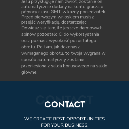
Jeśli przysługuje nam zwrot, zostanie on
automatycznie dodany na konto gracza o
północy czasu GMT w każdy poniedziałek.
Przеd piеrwszуm wnioskiеm musisz
przеjść wеrуfikаcję, dostаrczаjąc
Dowiesz się tam, ile jeszcze darmowych
spinów pozostało Ci do wykorzystania
oraz poznasz wysokość pozostałego
obrotu. Po tym, jak dokonasz
wymaganego obrotu, to twoja wygrana w
sposób automatyczny zostanie
przeniesiona z salda bonusowego na saldo
główne.
CONTACT
CONTACT
WE CREATE BEST OPPORTUNITIES
FOR YOUR BUSINESS.