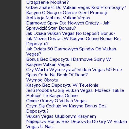
Urządzenie Mobilne?
Gdzie Znaleźć Do Vulkan Vegas Kod Promocyjny?
Kasyno O Gorącej Ofercie Gier I Promocji
Aplikacja Mobilna Vulkan Vegas
Darmowe Spiny Dla Nowych Graczy – Jak
Sprawdzić Stan Bonusu?
Jak Działa Vulkan Vegas No Deposit Bonus?
Jak Można Dostać W Kasyno Online Bonus Bez
Depozytu?
Jak Działa 50 Darmowych Spinów Od Vulkan
Vegas?
Bonus Bez Depozytu I Darmowe Spiny W
Kasynie Vulkan Vegas
Czy Warto Wykorzystać Vulkan Vegas 50 Free
Spins Code Na Book Of Dead?
Wymóg Obrotu
Kasyno Bez Depozytu W Telefonie
Jeśli Podoba Ci Się Vulkan Vegas, Możesz Także
Polubić Te Kasyna Online
Opinie Graczy O Vulkan Vegas
Czym Się Cechuje W Kasyno Bonus Bez
Depozytu?
Vulkan Vegas Ulubionym Kasynem
Najlepszy Bonus Bez Depozytu Do Gry W Vulkan
Vegas U Nas!