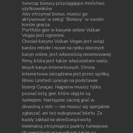
tworząc bonusy przyciągające mnóstwo
użytkowników.
Aby otrzymać bonus, musisz go
aktywować w sekcji “Bonusy” w swoim
koncie gracza.
Portfolio gier w kasynie online Vulkan
Vegas jest ogromne.
Chociaż kasyno Vulkan Vegas jest wciąż
bardzo młode i nowe na rynku obecnych
kasyn online, jest własnością renomowanej
firmy, która jest także właścicielem wielu
innych kasyn internetowych. Strona
internetowa zarządzana jest przez spółkę
Brivio Limited i pracuje na podstawie
licencji Curaçao. Najpierw musisz tylko
poznać listę gier, które objęte są
turniejem. Następnie zacznij grać w
dowolną z nich — nie musisz się specjalnie
zgłaszać, ani też wykupywać biletu. Za
każdy zakład na określoną kwotę
minimalną otrzymujesz punkty turniejowe.
W niektórych przypadkach także za