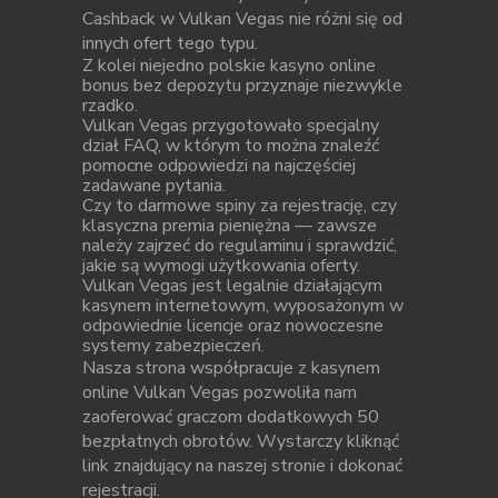
Cashback w Vulkan Vegas nie różni się od
innych ofert tego typu.
Z kolei niejedno polskie kasyno online
bonus bez depozytu przyznaje niezwykle
rzadko.
Vulkan Vegas przygotowało specjalny
dział FAQ, w którym to można znaleźć
pomocne odpowiedzi na najczęściej
zadawane pytania.
Czy to darmowe spiny za rejestrację, czy
klasyczna premia pieniężna — zawsze
należy zajrzeć do regulaminu i sprawdzić,
jakie są wymogi użytkowania oferty.
Vulkan Vegas jest legalnie działającym
kasynem internetowym, wyposażonym w
odpowiednie licencje oraz nowoczesne
systemy zabezpieczeń.
Nasza strona współpracuje z kasynem
online Vulkan Vegas pozwoliła nam
zaoferować graczom dodatkowych 50
bezpłatnych obrotów. Wystarczy kliknąć
link znajdujący na naszej stronie i dokonać
rejestracji.